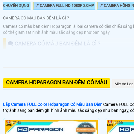
CHUYÊN DỤNG
📍 CAMERA FULL HD 1080P 2.0MP
📍 CAMERA HỒNG 
CAMERA CÓ MÀU BAN ĐÊM LÀ GÌ ?
Camera có màu ban đêm Hdparagon là loại camera có đèn chiếu sáng hổ t
có thể giám sát nình ảnh màu sắc sáng đẹp như ban ngày.
🗨️ CAMERA CÓ MÀU BAN ĐÊM LÀ GÌ ?
🔆 Camera có màu ban đêm Hdparagon là loại camera có 
đèn led hổ trợ chiếu sáng sẽ bật lên, giúp camera có 
CAMERA HDPARAGON BAN ĐÊM CÓ MÀU
Mic Và Loa
♻️ Camera Có Màu Ban Đêm Dahua
1.20
1.40
🔒 Camera Có màu Ban Đêm Hikvision
Lắp Camera FULL Color Hdparagon Có Màu Ban Đêm
Camera FULL Colo
trợ ánh sáng ban đêm ghi hình ảnh màu sắc sáng đẹp như ban ngày, c
1.50
🌀 Gía Camera Full Color KBvision
2145
2566
50% 
🇾 Camera Có Màu Ban Đêm Vantech