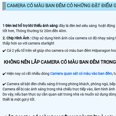
CAMERA CÓ MÀU BAN ĐÊM CÓ NHỮNG ĐẶT ĐIỂM GÌ
1 Đèn led hổ trợ khi thiếu ánh sáng:
đây là đèn led siêu sáng hoặt động 
tốt hơn, Thông thường từ 20m đến 40m.
2. Chip Hình Ảnh :
Chip sử dụng hình ảnh của camera có độ nhạy sáng 
thấp hơn so với camera starlight
✔️ Cả 2 yếu tố trên sẽ giúp cho camera có màu ban đêm Hdparagon hoặt
KHÔNG NÊN LẮP CAMERA CÓ MÀU BAN ĐÊM TRONG
✔️ Hiện nay có rất nhiều dòng
Camera quan sát có màu vào ban đêm
, 
✔️ Camera sẽ bật đèn chiếu sáng ở trong phòng khách, phòng ngủ, bếp…
Camera dễ bị các ánh sáng trong nhà chiếu trực tiếp vào, làm hình ảnh 
Do vậy, nếu bạn thực sự cần quan sát trong nhà và muốn sử dụng dò
thiết là một gợi ý tốt.