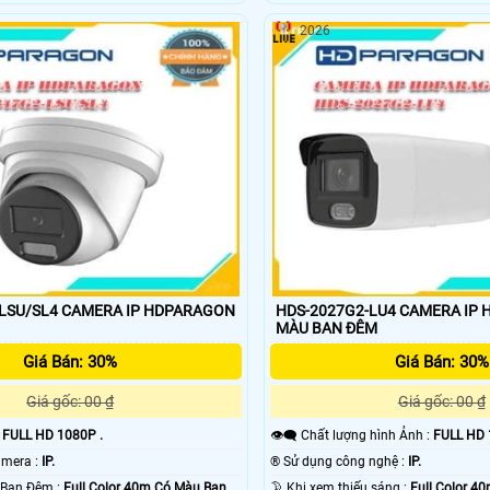
2026
LSU/SL4 CAMERA IP HDPARAGON
HDS-2027G2-LU4 CAMERA IP H
MÀU BAN ĐÊM
Giá Bán: 30%
Giá Bán: 30%
Giá gốc: 00 ₫
Giá gốc: 00 ₫
:
FULL HD 1080P .
👁️‍🗨 Chất lượng hình Ảnh :
FULL HD 
⚜️ Công Nghệ Camera :
IP.
®️ Sử dụng công nghệ :
IP.
🌜 Khoảng Cách Ban Đêm :
Full Color 40m Có Màu Ban
🌛 Khi xem thiếu sáng :
Full Color 40