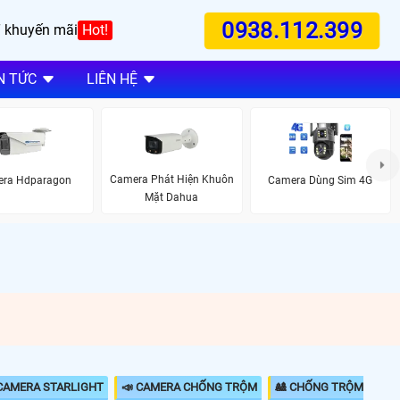
0938.112.399
 khuyến mãi
Hot!
N TỨC
LIÊN HỆ
Camera Phát Hiện Khuôn
ra Hdparagon
Camera Dùng Sim 4G
Mặt Dahua
CAMERA STARLIGHT
📣 CAMERA CHỐNG TRỘM
🎎 CHỐNG TRỘM