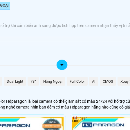
NGOẠI
rợ khi cảm biến ánh sáng được tích hợp trên camera nhận thấy vị trí lắp
đèn chiếu sáng hổ trợ khi cảm biến ánh sáng được tích hợp 
thể giám sát nình ảnh màu sắc sáng đẹp như ban ngày. 🗺
Dual Light
78°
Hồng Ngoại
Full Color
AI
CMOS
Xoay 
0.000 VNĐ
DH-HAC-HFW1239CP-A-LED
0.000 VNĐ
DS-2CE70DF3T-PF
r Hdparagon là loại camera có thể giám sát có màu 24/24 với hổ trợ của
ông nghệ camera nhìn ban đêm có màu Hdparagon hãng nào cũng có giá 
0,000 VNĐ
KX-CF2001N3
2119
+
VP-C3307B