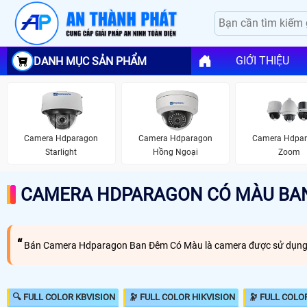
GIỚI THIỆU
DANH MỤC SẢN PHẨM
Camera Hdparagon
Camera Hdparagon
Camera Hdpa
Starlight
Hồng Ngoại
Zoom
CAMERA HDPARAGON CÓ MÀU BA
Bán Camera Hdparagon Ban Đêm Có Màu là camera được sử dụng n
🔍 FULL COLOR KBVISION
🔭 FULL COLOR HIKVISION
🔭 FULL COLO