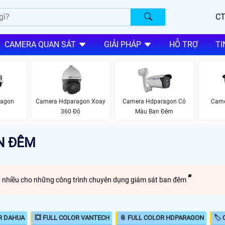
CT
CAMERA QUAN SÁT
GIẢI PHÁP
HỖ TRỢ
TI
ragon
Camera Hdparagon Xoay
Camera Hdparagon Có
Came
360 Độ
Màu Ban Đêm
N ĐÊM
hiều cho những công trình chuyên dụng giám sát ban đêm
R DAHUA
💥 FULL COLOR VANTECH
📎 FULL COLOR HDPARAGON
🏷 