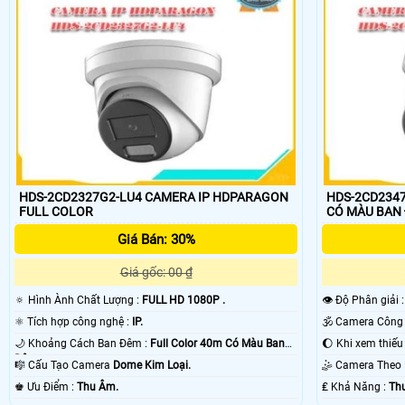
Lắp camera có màu ban đêm Hdparagon mang lại hiệu quả cao khi lắp c
Hdparagon có đèn led hổ trợ do đó không nên lắp trong nhà, văn phòng 
HDS-2CD2327G2-LU4 CAMERA IP HDPARAGON
HDS-2CD234
FULL COLOR
CÓ MÀU BAN
Giá Bán: 30%
Giá gốc: 00 ₫
🔅 Hình Ành Chất Lượng :
FULL HD 1080P .
👁 Độ Phân giải 
⚛️ Tích hợp công nghệ :
IP.
🌙 Khoảng Cách Ban Đêm :
Full Color 40m Có Màu Ban
Đêm.
🎼️ Cấu Tạo Camera
Dome Kim Loại.
🤹 Camera The
️♚ Ưu Điểm :
Thu Âm.
️₤ Khả Năng :
Th