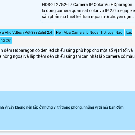
HDS-2T27G2-L7 Camera IP Color Vu HDparagon
là dòng camera quan sát color vu IP 2.0 megapixe
sản phẩm có thiết kế thân ngoài trời chuyên dụng
cho ngoài trời chắc chắn. Camera sữ dụng cảm
biến hình ảnh 1/1. 8 inch Progressive Scan CMOS
ra Ahd Vdtech Vdt-333Zahd 2.4
Nên Mua Camera Ip Ngoài Trời Loại Nào
Lắp
ung Cư
đêm Hdparagon có đèn led chiếu sáng phù hợp cho một số vị trí tối và
a hồng ngoại và lắp thêm đèn chiếu sáng thì cân nhắt lắp camera có màu
h vì vây không nên lắp ở những vị trí trong phòng. những vị trí mà ban đêm