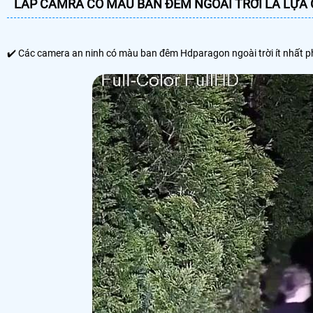
LẮP CAMRA CÓ MÀU BAN ĐÊM NGOÀI TRỜI LÀ LỰA 
✔️ Các camera an ninh có màu ban đêm Hdparagon ngoài trời ít nhất phải