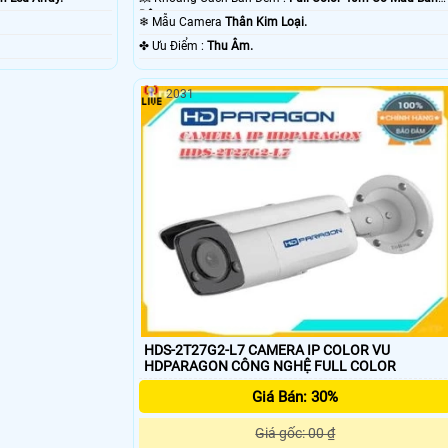
Đêm.
❄ Mẫu Camera
Thân Kim Loại.
️✤ Ưu Điểm :
Thu Âm.
2031
HDS-2T27G2-L7 CAMERA IP COLOR VU
HDPARAGON CÔNG NGHỆ FULL COLOR
Giá Bán: 30%
Giá gốc: 00 ₫