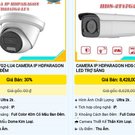
ho kho hàng, nhà xưởng, giám sát vườn cây ăn trái yêu cầu ngày đêm sắt
cửa hàng vì sẽ gây chói mắt trong quá trình sử dụng. 😱
7G2-LU4 CAMERA IP HDPARAGON
CAMERA IP HDPARAGON HDS-2T
 ĐÊM
LED TRỢ SÁNG
Giá Bán: 30%
Giá Bán: 8,428,0
Giá gốc: 00 ₫
Giá gốc: 8,628,00
:
Ultra 2k .
☀️ Hình Ành Chất Lượng :
Ultra 2k .
🕉️ Camera Công nghệ :
IP.
✳️ Tích hợp công nghệ :
IP.
🌔 Khi xem thiếu sáng :
Full Color 40m Có Màu Ban Đêm.
🌛 Khoảng Cách Ban Đêm :
Full Col
Đêm.
o Mẫu
Dome Kim Loại.
🌧️ Camera Thiết Kế
Thân Kim Loại.
u Âm.
️💫 Ưu Điểm :
Thu Âm.