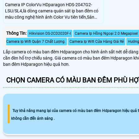
Camera IP ColorVu HDparagon HDS-2047G2-
LSU/SL4,là dòng camera quán sát ip ban đêm có
màu công nghệ hình ảnh Color Vu tiên tiến,Sản
phẩm sử dụng cảm biến hình ảnh 4.0 Megapixel.
Hỗ trợ chức năng chống ngược sáng 130dB WDR.
Thông Tin:
Hikvision DS-2CD2020F-I
Camera Ip Hồng Ngoại 2.0 Megapixel
Chức năng chống báo giả bằng thuật toán Deep
Learning phân biệt người và phương tiện
Camera Ip Wifi Quận 7 Chất Lượng.
Camera Ip Wifi Cửa Hàng Giá Rẻ
Hướng 
Lắp camera có màu ban đêm Hdparagon cho hình ảnh sắt nét dễ dàng ph
cần đèn hổ trợ chiếu sáng. Giá camera có màu ban đêm Hdparagon khôn
ban đêm Hdparagon hiệu quả hơn.
CHỌN CAMERA CÓ MÀU BAN ĐÊM PHÙ HỢ
Tuy khả năng mang lại của camera có màu ban đêm Hdparagon hiệu quả tiết 
không cần đến ánh sáng .