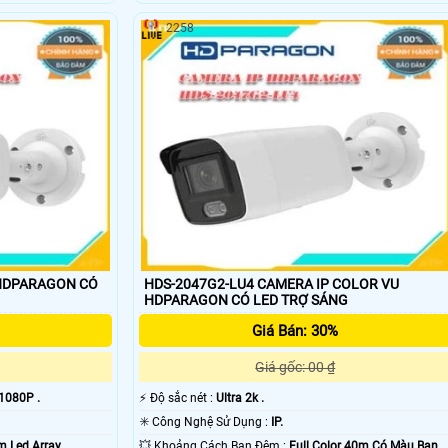
2258
DPARAGON CÓ
HDS-2047G2-LU4 CAMERA IP COLOR VU
HDPARAGON CÓ LED TRỢ SÁNG
Giá Bán: 30%
Giá gốc: 00 ₫
1080P .
️⚡ Độ sắc nét :
Ultra 2k .
✳️ Công Nghệ Sử Dụng :
IP.
m Led Array.
💥 Khoảng Cách Ban Đêm :
Full Color 40m Có Màu Ban