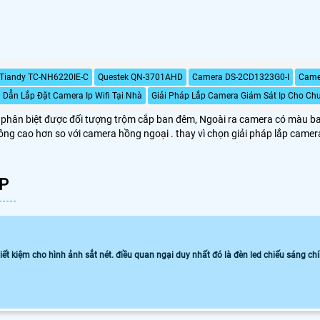
 Tiandy TC-NH6220IE-C
Questek QN-3701AHD
Camera DS-2CD1323G0-I
Came
Dẫn Lắp Đặt Camera Ip Wifi Tại Nhà
Giải Pháp Lắp Camera Giám Sát Ip Cho Ch
ân biệt được đối tượng trộm cắp ban đêm, Ngoài ra camera có màu ban 
g cao hơn so với camera hồng ngoại . thay vì chọn giải pháp lắp camer
P
kiệm cho hình ảnh sắt nét. điều quan ngại duy nhất đó là đèn led chiếu sáng chín