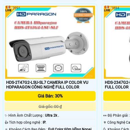
2091
1884
HDS-2T47G2-LSU-SL7 CAMERA IP COLOR VU
HDS-2347G2-
HDPARAGON CÔNG NGHỆ FULL COLOR
FULL COLOR
Giá Bán: 30%
Giá gốc: 00 ₫
✨ Hình Ành Chất Lượng :
Ultra 2k .
️👀 Độ Phân giải 
👍 Tích hợp công nghệ :
IP.
🔅 Khoảng Cách Ban Đêm :
Full Color 60m Hồng Ngoại