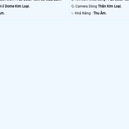
t Kế
Dome Kim Loại.
💦 Camera Dòng
Thân Kim Loại.
Âm.
️✨ Khả Năng :
Thu Âm.