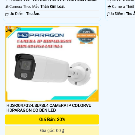
EXIR.
Đêm.
🕉️ Camera Theo Mẫu
Thân Kim Loại.
🌧️ Camera Thiế
️ლ Ưu Điểm :
Thu Âm.
️ƒ Ưu Điểm :
Thu 
1798
HDS-2047G2-LSU/SL4 CAMERA IP COLORVU
HDPARAGON CÓ ĐÈN LED
Giá Bán: 30%
Giá gốc: 00 ₫