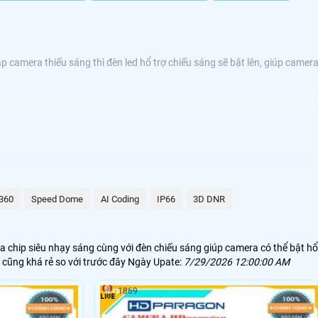
 camera thiếu sáng thì đèn led hổ trợ chiếu sáng sẽ bật lên, giúp camer
trên camera nhận thấy vị trí lắp camera thiếu sáng thì
360
Speed Dome
AI Coding
IP66
3D DNR
 chip siêu nhạy sáng cùng với đèn chiếu sáng giúp camera có thể bật hổ
cũng khá rẻ so với trước đây Ngày Upate:
7/29/2026 12:00:00 AM
1869