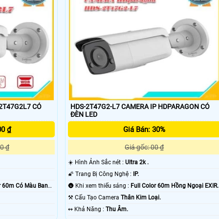
 nét. những vị trí lắp camera ngoài trời. camera có màu ban đêm
47G2L7 CÓ
HDS-2T47G2-L7 CAMERA IP HDPARAGON CÓ
ĐÈN LED
'
00 ₫
Giá Bán: 30%
0 ₫
Giá gốc: 00 ₫
☀️ Hình Ảnh Sắc nét :
Ultra 2k .
🌠 Trang Bị Công Nghệ :
IP.
or 60m Có Màu Ban
🌚 Khi xem thiếu sáng :
Full Color 60m Hồng Ngoại EXIR.
⚒ Cấu Tạo Camera
Thân Kim Loại.
️↭ Khả Năng :
Thu Âm.