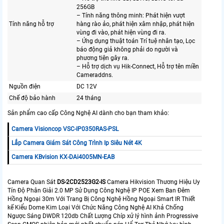
256GB
– Tính năng thông minh: Phát hiện vượt
Tính năng hỗ trợ
hàng rào ảo, phát hiện xâm nhập, phát hiện
vùng đi vào, phát hiện vùng đi ra.
– Ứng dụng thuật toán Trí tuệ nhân tạo, Lọc
báo động giả không phải do người và
phương tiện gây ra.
– Hỗ trợ dịch vụ Hik-Connect, Hỗ trợ tên miền
Cameraddns.
Nguồn điện
DC 12V
Chế độ bảo hành
24 tháng
Sản phẩm cao cấp Công Nghệ AI dành cho bạn tham khảo:
Camera Visioncop VSC-IP0350RAS-PSL
Lắp Camera Giám Sát Công Trình Ip Siêu Nét 4K
Camera KBvision KX-DAi4005MN-EAB
Camera Quan Sát
DS-2CD2523G2-IS
Camera Hikvision Thương Hiệu Uy
Tín Độ Phân Giải 2.0 MP Sử Dụng Công Nghệ IP POE Xem Ban Đêm
Hồng Ngoại 30m Với Trang Bị Công Nghệ Hồng Ngoại Smart IR Thiết
kế Kiểu Dome Kim Loại Với Chức Năng Công Nghệ AI Khả Chống
Ngược Sáng DWDR 120db Chất Lượng Chíp xử lý hình ảnh Progressive