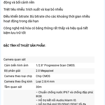
động và bối cảnh nền
Triệt tiêu nhiễu: trích xuất và loại bỏ nhiễu
Điều khiển bitrate: Bù bitrate cho các khoảng thời gian nhiều
hoạt động trong dài hạn
Công nghệ mã hóa có băng thông rất thấp và hiệu quả tiết
kiệm lưu trữ tốt
ĐẶC TÍNH KĨ THUẬT SẢN PHẨM :
Camera quan sát
Cảm biến hình ảnh
1/2.8″ Progressive Scan CMOS.
Độ phân giải
2.0 Megapixel
Camera theo loại chip
Chip CMOS
Camera theo ống kính
Loại 2.8/4 mm
Tầm quan sát
30m
– Chuẩn chống nước IP67 và chống đập phá:
IK08.
– Hỗ trợ kết nối Audio/Alarm IO.
– Hỗ trợ thẻ nhớ SD/SDHC/SDXC tối đa