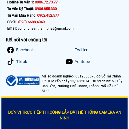
0906.72.73.77
Hotline Tư Vấn 1:
0906.855.330
Tư Vấn Kỹ Thuật:
0902.452.577
Tư Vấn Mua Hàng:
(028) 6688.4949
CSKH:
Email:
congngheanthanhphat@gmail.com
Kết nối với chúng tôi
Facebook
Twitter
Tiktok
Youtube
Mã số doanh nghiệp: 0312866570 do Sở Tài Chính
TP.HCM cấp ngày 23/07/2014. Trụ sở chính: 51 Lũy
Bán Bích, Phường Phú Thạnh, Thành Phố Hồ Chí
Minh
ĐƠN VỊ TRỰC TIẾP THI CÔNG LẮP ĐẶT HỆ THỐNG CAMERA AN
NINH