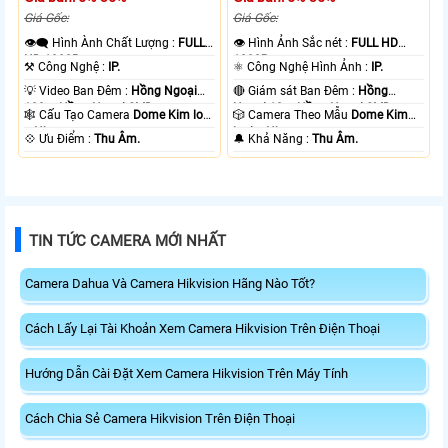
Giá Gốc:
Giá Gốc:
👁️‍🗨 Hình Ành Chất Lượng :
FULL
👁 Hình Ảnh Sắc nét :
FULL HD
HD 1080P .
1080P .
⚒ Công Nghệ :
IP.
⚛️ Công Nghệ Hình Ảnh :
IP.
💡 Video Ban Đêm :
Hồng Ngoại
🔴 Giám sát Ban Đêm :
Hồng
100m Hồng Ngoại SMD.
Ngoại 10m Hồng Ngoại SMD.
🕸️ Cấu Tạo Camera
Dome Kim loại
🎲 Camera Theo Mẫu
Dome Kim
+ Nhựa.
loại + Nhựa.
️💠 Ưu Điểm :
Thu Âm.
️🔔 Khả Năng :
Thu Âm.
TIN TỨC CAMERA MỚI NHẤT
Camera Dahua Và Camera Hikvision Hãng Nào Tốt?
Cách Lấy Lại Tài Khoản Xem Camera Hikvision Trên Điện Thoại
Hướng Dẫn Cài Đặt Xem Camera Hikvision Trên Máy Tính
Cách Chia Sẻ Camera Hikvision Trên Điện Thoại