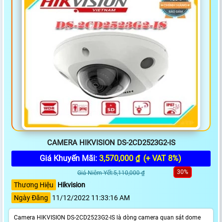
CAMERA HIKVISION DS-2CD2523G2-IS
Giá Khuyến Mãi:
3,570,000 ₫
(+ VAT 8%)
30%
Giá Niêm Yết:5,110,000 ₫
Thương Hiệu
Hikvision
Ngày Đăng
11/12/2022 11:33:16 AM
Camera HIKVISION DS-2CD2523G2-IS là dòng camera quan sát dome