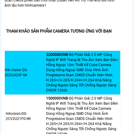
Scan CMOS phiên bản mới nhất chuẩn nén Hổ Trợ Thẻ Nhớ lưu hình
ảnh lâu hơn hinhcamera1
THAM KHẢO SẢN PHẨM CAMERA TƯƠNG ỨNG VỚI BẠN
2200000VNÐ
Độ Phân Giải 2.0 MP Công
Nghệ IP Wifi Trang Bị Thu Âm Xem Ban Đêm
Hồng Ngoại 10m Thiết Kế Cube Camera
Hik Vision DS-
Dùng Hồng Ngoại SMD Chip Hình Ảnh
2CD2420F-IW
Progressive Scan CMOS Chuẩn Nén Hình
H.265+/H.265/H.264+/H.264 Khả Năng
Chống Ngược Sáng Tốt Chống Ngược Sáng
DWDR 120db
1500000VNÐ
Độ Phân Giải 2.0 MP Công
Nghệ IP Wifi Trang Bị Thu Âm Xem Ban Đêm
Hồng Ngoại 10m Thiết Kế Cube Camera
Hikvision-DS-
Dùng Hồng Ngoại SMD Chip Hình Ảnh
2CV2U21FD-IW
Progressive Scan CMOS Chuẩn Nén Hình
H.265+/H.265/H.264+/H.264 Khả Năng
Chống Ngược Sáng Tốt Chống Ngược Sáng
DWDR 150db