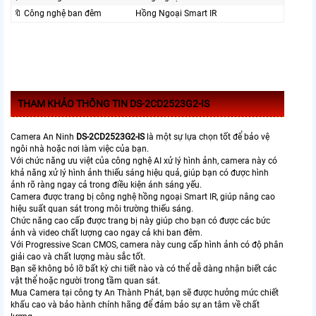
🔖 Công nghệ ban đêm
Hồng Ngoại Smart IR
THAM KHẢO THÔNG TIN DS-2CD2523G2-IS
Camera An Ninh
DS-2CD2523G2-IS
là một sự lựa chọn tốt để bảo vệ
ngôi nhà hoặc nơi làm việc của bạn.
Với chức năng ưu việt của công nghệ AI xử lý hình ảnh, camera này có
khả năng xử lý hình ảnh thiếu sáng hiệu quả, giúp bạn có được hình
ảnh rõ ràng ngay cả trong điều kiện ánh sáng yếu.
Camera được trang bị công nghệ hồng ngoại Smart IR, giúp nâng cao
hiệu suất quan sát trong môi trường thiếu sáng.
Chức năng cao cấp được trang bị này giúp cho bạn có được các bức
ảnh và video chất lượng cao ngay cả khi ban đêm.
Với Progressive Scan CMOS, camera này cung cấp hình ảnh có độ phân
giải cao và chất lượng màu sắc tốt.
Bạn sẽ không bỏ lỡ bất kỳ chi tiết nào và có thể dễ dàng nhận biết các
vật thể hoặc người trong tầm quan sát.
Mua Camera tại công ty An Thành Phát, bạn sẽ được hưởng mức chiết
khấu cao và bảo hành chính hãng để đảm bảo sự an tâm về chất