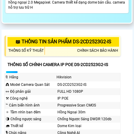
hồng ngoại 2.0 Megapixel. Camera thiết kế dạng dome bán cầu. camera
hỗ trợ lưu trữ H
📖 THÔNG TIN SẢN PHẨM DS-2CD2523G2-IS
THÔNG SỐ KỸ THUẬT
CHÍNH SÁCH BẢO HÀNH
THÔNG SỐ CHÍNH CAMERA IP POE DS-2CD2523G2-IS
🔖 Hãng
Hikvision
👸 Model Camera Quan Sát
DS-2CD2523G2-IS
️👀 Độ phân giải
FULL HD 1080P
⚒ Công nghệ
IP POE
™️ Cảm biến hình ảnh
Progressive Scan CMOS
🔅 Tầm nhìn ban đêm
Hồng Ngoại 30m
🌗 Chống ngược sáng
Chống Ngược Sáng DWDR 120db
🌧️ Thiết kế
Dome Kim loại
🎙 Chức năng
Công Nghệ AI