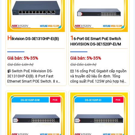
H
1
Ikvision DS-3E1310HP-EI(B)
6-Port GE Smart PoE Switch
HIKVISION DS-3E1520P-EI/M
Giá bán: 5%-35%
Giá bán: 5%-35%
Giá Gốc: Liên hệ
Giá Gốc: Liên hệ
📹 Switch PoE Hikvision DS-
🎞 16 cổng PoE Gigabit cấp nguồn
3E1310HP-EI(B). 8 Port Fast
và truyền dữ liệu ổn định. Tổng
Ethernet Smart POE Switch. 8 x
công suất PoE 125W phù hợp hệ
10/100M PoE Ports, 2 x Gigabit
thống camera IP vừa. 2 cổng RJ45
Uplink Ports.
Gigabit và 2 cổng quang SFP mở
rộng linh hoạt. Hỗ trợ truyền PoE
xa tối đa lên đến 300 mét.