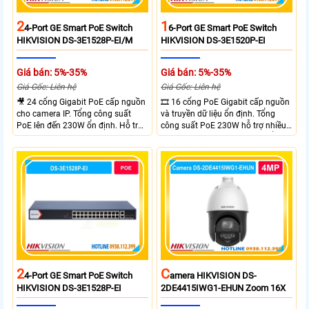
2
1
4-Port GE Smart PoE Switch
6-Port GE Smart PoE Switch
HIKVISION DS-3E1528P-EI/M
HIKVISION DS-3E1520P-EI
Giá bán: 5%-35%
Giá bán: 5%-35%
Giá Gốc: Liên hệ
Giá Gốc: Liên hệ
🎥 24 cổng Gigabit PoE cấp nguồn
🎞 16 cổng PoE Gigabit cấp nguồn
cho camera IP. Tổng công suất
và truyền dữ liệu ổn định. Tổng
PoE lên đến 230W ổn định. Hỗ trợ
công suất PoE 230W hỗ trợ nhiều
truyền PoE xa đến 300 mét. Băng
thiết bị cùng lúc. Tốc độ chuyển
thông chuyển mạch đạt 68 Gbps
mạch 68Gbps đảm bảo hiệu suất
mạnh mẽ.
cao ổn định. Hỗ trợ truyền PoE xa
lên đến 300m cho hệ thống
camera.
2
C
4-Port GE Smart PoE Switch
Amera HIKVISION DS-
HIKVISION DS-3E1528P-EI
2DE4415IWG1-EHUN Zoom 16X