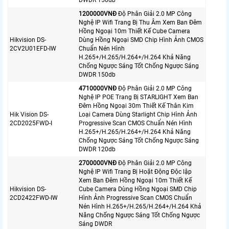
1200000VNÐ
Độ Phân Giải 2.0 MP Công
Nghệ IP Wifi Trang Bị Thu Âm Xem Ban Đêm
Hồng Ngoại 10m Thiết Kế Cube Camera
Hikvision DS-
Dùng Hồng Ngoại SMD Chip Hình Ảnh CMOS
2CV2U01EFD-IW
Chuẩn Nén Hình
H.265+/H.265/H.264+/H.264 Khả Năng
Chống Ngược Sáng Tốt Chống Ngược Sáng
DWDR 150db
4710000VNÐ
Độ Phân Giải 2.0 MP Công
Nghệ IP POE Trang Bị STARLIGHT Xem Ban
Đêm Hồng Ngoại 30m Thiết Kế Thân Kim
Hik Vision DS-
Loại Camera Dùng Starlight Chip Hình Ảnh
2CD2025FWD-I
Progressive Scan CMOS Chuẩn Nén Hình
H.265+/H.265/H.264+/H.264 Khả Năng
Chống Ngược Sáng Tốt Chống Ngược Sáng
DWDR 120db
2700000VNÐ
Độ Phân Giải 2.0 MP Công
Nghệ IP Wifi Trang Bị Hoặt Động Độc lập
Xem Ban Đêm Hồng Ngoại 10m Thiết Kế
Hikvision DS-
Cube Camera Dùng Hồng Ngoại SMD Chip
2CD2422FWD-IW
Hình Ảnh Progressive Scan CMOS Chuẩn
Nén Hình H.265+/H.265/H.264+/H.264 Khả
Năng Chống Ngược Sáng Tốt Chống Ngược
Sáng DWDR