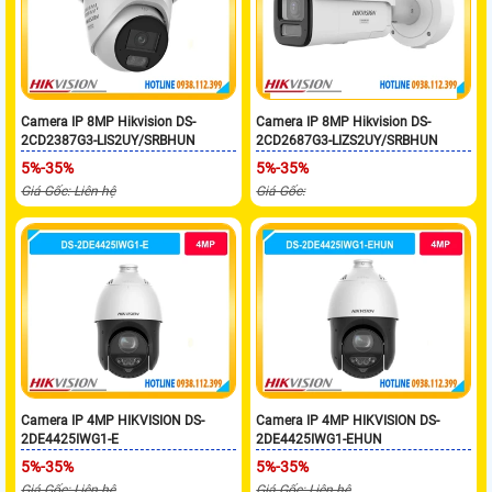
Camera IP 8MP Hikvision DS-
Camera IP 8MP Hikvision DS-
2CD2387G3-LIS2UY/SRBHUN
2CD2687G3-LIZS2UY/SRBHUN
5%-35%
5%-35%
Giá Gốc: Liên hệ
Giá Gốc:
Camera IP 4MP HIKVISION DS-
Camera IP 4MP HIKVISION DS-
2DE4425IWG1-E
2DE4425IWG1-EHUN
5%-35%
5%-35%
Giá Gốc: Liên hệ
Giá Gốc: Liên hệ