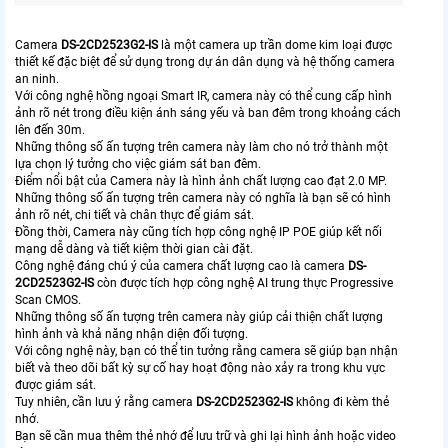
Camera
DS-2CD2523G2-IS
là một camera up trần dome kim loại được
thiết kế đặc biệt để sử dụng trong dự án dân dụng và hệ thống camera
an ninh.
Với công nghệ hồng ngoại Smart IR, camera này có thể cung cấp hình
ảnh rõ nét trong điều kiện ánh sáng yếu và ban đêm trong khoảng cách
lên đến 30m.
Những thông số ấn tượng trên camera này làm cho nó trở thành một
lựa chọn lý tưởng cho việc giám sát ban đêm.
Điểm nổi bật của Camera này là hình ảnh chất lượng cao đạt 2.0 MP.
Những thông số ấn tượng trên camera này có nghĩa là bạn sẽ có hình
ảnh rõ nét, chi tiết và chân thực để giám sát.
Đồng thời, Camera này cũng tích hợp công nghệ IP POE giúp kết nối
mạng dễ dàng và tiết kiệm thời gian cài đặt.
Công nghệ đáng chú ý của camera chất lượng cao là camera
DS-
2CD2523G2-IS
còn được tích hợp công nghệ AI trung thực Progressive
Scan CMOS.
Những thông số ấn tượng trên camera này giúp cải thiện chất lượng
hình ảnh và khả năng nhận diện đối tượng.
Với công nghệ này, bạn có thể tin tưởng rằng camera sẽ giúp bạn nhận
biết và theo dõi bất kỳ sự cố hay hoạt động nào xảy ra trong khu vực
được giám sát.
Tuy nhiên, cần lưu ý rằng camera
DS-2CD2523G2-IS
không đi kèm thẻ
nhớ.
Bạn sẽ cần mua thêm thẻ nhớ để lưu trữ và ghi lại hình ảnh hoặc video