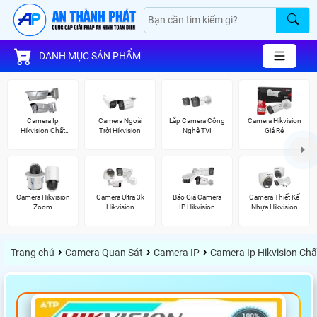
DANH MỤC SẢN PHẨM
Camera Ip
Camera Ngoài
Lắp Camera Công
Camera Hikvision
Hikvision Chất
Trời Hikvision
Nghệ TVI
Giá Rẻ
Lượng
Camera Hikvision
Camera Ultra 3k
Báo Giá Camera
Camera Thiết Kế
Zoom
Hikvision
IP Hikvision
Nhựa Hikvision
›
›
›
Trang chủ
Camera Quan Sát
Camera IP
Camera Ip Hikvision Ch