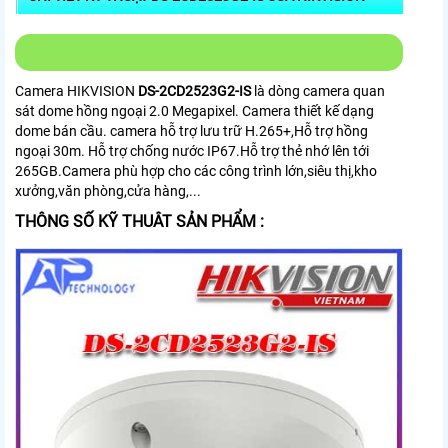
Camera HIKVISION
DS-2CD2523G2-IS
là dòng camera quan
sát dome hồng ngoại 2.0 Megapixel. Camera thiết kế dạng
dome bán cầu. camera hỗ trợ lưu trữ H.265+,Hỗ trợ hồng
ngoại 30m. Hỗ trợ chống nước IP67.Hỗ trợ thẻ nhớ lên tới
265GB.Camera phù hợp cho các công trình lớn,siêu thị,kho
xưởng,văn phòng,cửa hàng,...
THÔNG SỐ KỸ THUÂT SẢN PHẨM :