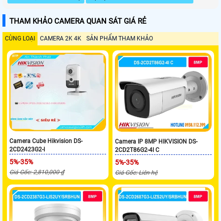
THAM KHẢO CAMERA QUAN SÁT GIÁ RẺ
CÙNG LOẠI
CAMERA 2K 4K
SẢN PHẨM THAM KHẢO
Camera Cube Hikvision DS-
Camera IP 8MP HIKVISION DS-
2CD2423G2-I
2CD2T86G2-4I C
5%-35%
5%-35%
Giá Gốc: 2,810,000 ₫
Giá Gốc: Liên hệ