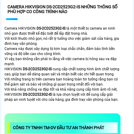
CAMERA HIKVISION DS-2CD2523G2-IS NHỮNG THÔNG SỐ
PHÙ HỢP CO CÔNG TRÌNH NÀO
Camera HIKVISION
DS-2CD2523G2-IS
là một thiết bị camera an ninh
nhỏ gọn được thiết kế đặc biệt để lắp đặt trong nhà.
Với kích thước nhỏ gọn, nó rất lý tưởng cho việc giám sát cửa hàng, gia
đình hay văn phòng.
Camera này được xây dựng từ kim loại chắc chắn, đảm bảo tính bền
vững và độ bền cao cho công trình.
Vì vậy, bạn không cần phải lo lắng về việc camera bị hỏng sau va đập
mạnh.
HIKVISION
DS-2CD2523G2-IS
cung cấp chất lượng hình ảnh chất lượng
cao, giúp bạn dễ dàng quan sát và nhận biết các chi tiết quan trọng.
Với những trang bị trên camera bạn hoàng toàn tin tưởng rằng bạn có
thể giám sát và bảo vệ những gì quan trọng nhất đối với bạn.
Với khả năng chống va đập tốt và khả năng cung cấp hình ảnh rõ nét,
HIKVISION
DS-2CD2523G2-IS
là lựa chọn tuyệt vời để cung cấp giải
pháp an ninh tuyệt vời cho cửa hàng, gia đình hay văn phòng của bạn.
CÔNG TY TNHH TM-DV ĐẦU TƯ AN THÀNH PHÁT