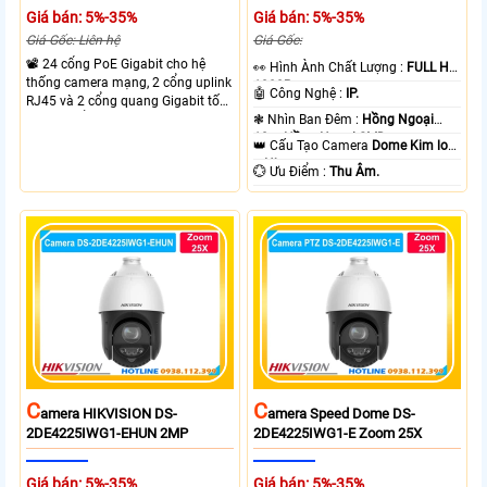
Giá bán: 5%-35%
Giá bán: 5%-35%
Giá Gốc: Liên hệ
Giá Gốc:
📽 24 cổng PoE Gigabit cho hệ
️👀 Hình Ành Chất Lượng :
FULL HD
thống camera mạng, 2 cổng uplink
1080P .
🤖️ Công Nghệ :
IP.
RJ45 và 2 cổng quang Gigabit tốc
độ cao, Tổng công suất PoE 370W
❃ Nhìn Ban Đêm :
Hồng Ngoại
cấp nguồn nhiều thiết bị.
10m Hồng Ngoại SMD.
👑 Cấu Tạo Camera
Dome Kim loại
+ Nhựa.
️💮 Ưu Điểm :
Thu Âm.
C
C
Amera HIKVISION DS-
Amera Speed Dome DS-
2DE4225IWG1-EHUN 2MP
2DE4225IWG1-E Zoom 25X
Giá bán: 5%-35%
Giá bán: 5%-35%