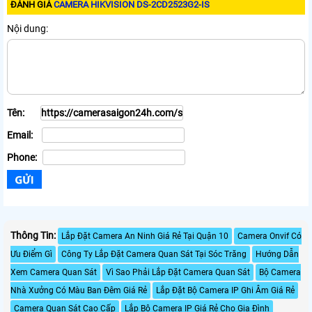
ĐÁNH GIÁ
CAMERA HIKVISION DS-2CD2523G2-IS
Nội dung:
Tên:
Email:
Phone:
Thông Tin:
Lắp Đặt Camera An Ninh Giá Rẻ Tại Quận 10
Camera Onvif Có
Ưu Điểm Gì
Công Ty Lắp Đặt Camera Quan Sát Tại Sóc Trăng
Hướng Dẫn
Xem Camera Quan Sát
Vì Sao Phải Lắp Đặt Camera Quan Sát
Bộ Camera
Nhà Xưởng Có Màu Ban Đêm Giá Rẻ
Lắp Đặt Bộ Camera IP Ghi Âm Giá Rẻ
Camera Quan Sát Cao Cấp
Lắp Bộ Camera IP Giá Rẻ Cho Gia Đình