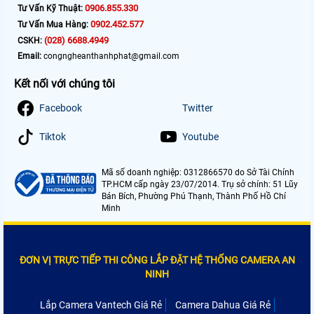
0906.855.330
Tư Vấn Kỹ Thuật:
0902.452.577
Tư Vấn Mua Hàng:
(028) 6688.4949
CSKH:
Email:
congngheanthanhphat@gmail.com
Kết nối với chúng tôi
Facebook
Twitter
Tiktok
Youtube
Mã số doanh nghiệp: 0312866570 do Sở Tài Chính
TP.HCM cấp ngày 23/07/2014. Trụ sở chính: 51 Lũy
Bán Bích, Phường Phú Thạnh, Thành Phố Hồ Chí
Minh
ĐƠN VỊ TRỰC TIẾP THI CÔNG LẮP ĐẶT HỆ THỐNG CAMERA AN
NINH
Lắp Camera Vantech Giá Rẻ
Camera Dahua Giá Rẻ