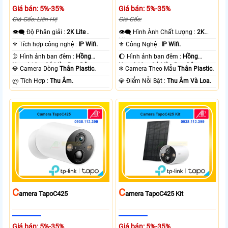
Giá bán: 5%-35%
Giá bán: 5%-35%
Giá Gốc: Liên Hệ
Giá Gốc:
👁️‍🗨 Độ Phân giải :
2K Lite .
👁️‍🗨 Hình Ành Chất Lượng :
2K
Lite .
⚜️ Tích hợp công nghệ :
IP Wifi.
⚜️ Công Nghệ :
IP Wifi.
🌛 Hình ảnh ban đêm :
Hồng
🌔 Hình ảnh ban đêm :
Hồng
Ngoại 10m Có Màu Ban Ðêm.
Ngoại 10m Có Màu Ban Ðêm.
💎 Camera Dòng
Thân Plastic.
❄ Camera Theo Mẫu
Thân Plastic.
️ლ Tích Hợp :
Thu Âm.
️💎 Điểm Nỗi Bật :
Thu Âm Và Loa.
C
C
Amera TapoC425
Amera TapoC425 Kit
Giá bán: 5%-35%
Giá bán: 5%-35%