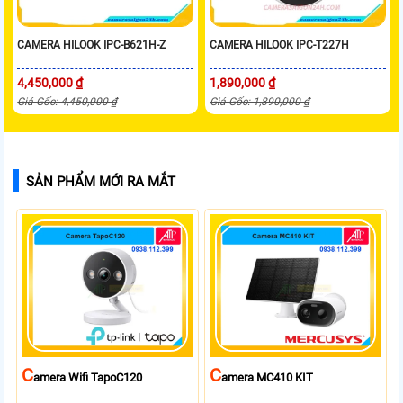
CAMERA HILOOK IPC-B621H-Z
CAMERA HILOOK IPC-T227H
4,450,000 ₫
1,890,000 ₫
Giá Gốc: 4,450,000 ₫
Giá Gốc: 1,890,000 ₫
SẢN PHẨM MỚI RA MẮT
C
C
Amera Wifi TapoC120
Amera MC410 KIT