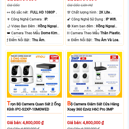
Giá Gốc:
Giá Gốc: Liên Hệ
️👀 Độ sắc nét :
FULL HD 1080P .
💯 Chất lượng hình :
2K Lite .
⚜️ Công Nghệ Camera :
IP.
🌠 Công Nghệ Sử Dụng :
IP Wifi.
🌙 Video Ban Đêm :
Hồng Ngoại
🔴 Xem ban đêm :
Hồng Ngoại
10m Hồng Ngoại SMD.
15m Có Màu Ban Ðêm.
👑 Camera Theo Mẫu
Dome Kim
⛓ Camera Theo Mẫu
Thân Plastic.
loại + Nhựa.
️ƒ Điểm Nỗi Bật :
Thu Âm.
️☣️ Điểm Nỗi Bật :
Thu Âm Và Loa.
T
B
Rọn Bộ Camera Quan Sát 2 Ống
Ộ Camera Giám Sát Cửa Hàng
Kính IPC-S2XP-10M0WED
Xoay 360 Ezviz H6C Pro 3MP
Giá bán: 4,800,000 ₫
Giá bán: 4,800,000 ₫
Giá Gốc: 6,800,000 ₫
Giá Gốc: 6,200,000 ₫