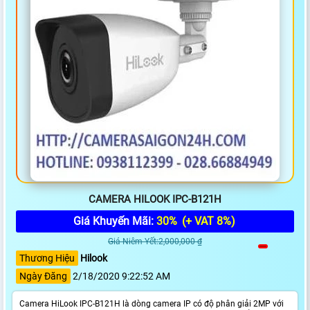
CAMERA HILOOK IPC-B121H
Giá Khuyến Mãi:
30%
(+ VAT 8%)
Giá Niêm Yết:2,000,000 ₫
Thương Hiệu
Hilook
Ngày Đăng
2/18/2020 9:22:52 AM
Camera HiLook IPC-B121H là dòng camera IP có độ phân giải 2MP với