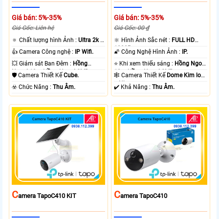
Giá bán: 5%-35%
Giá bán: 5%-35%
Giá Gốc: Liên hệ
Giá Gốc: 00 ₫
🔅 Chất lượng hình Ảnh :
Ultra 2k +
🔆 Hình Ảnh Sắc nét :
FULL HD
.
1080P .
👍 Camera Công nghệ :
IP Wifi.
🌠 Công Nghệ Hình Ảnh :
IP.
💥 Giám sát Ban Đêm :
Hồng
⭐ Khi xem thiếu sáng :
Hồng Ngoại
Ngoại 10m Hồng Ngoại SMD.
10m Hồng Ngoại SMD.
🛡 Camera Thiết Kế
Cube.
🕸️ Camera Thiết Kế
Dome Kim loại
+ Nhựa.
️☣️ Chức Năng :
Thu Âm.
️✔️ Khả Năng :
Thu Âm.
C
C
Amera TapoC410 KIT
Amera TapoC410