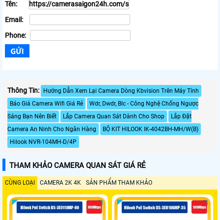
Tên:
Email:
Phone:
Thông Tin:
Hướng Dẫn Xem Lại Camera Dòng Kbvision Trên Máy Tính
Báo Giá Camera Wifi Giá Rẻ
Wdr, Dwdr, Blc - Công Nghệ Chống Ngược
Sáng Bạn Nên Biết
Lắp Camera Quan Sát Dành Cho Shop
Lắp Đặt
Camera An Ninh Cho Ngân Hàng
BỘ KIT HILOOK IK-4042BH-MH/W(B)
Hilook NVR-104MH-D/4P
THAM KHẢO CAMERA QUAN SÁT GIÁ RẺ
CÙNG LOẠI
CAMERA 2K 4K
SẢN PHẨM THAM KHẢO