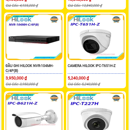
Giá Gốc: 4,935,000 ₫
Giá Gốc: 13,840,000 ₫
ĐẦU GHI HILOOK NVR-104MH-
CAMERA HILOOK IPC-T651H-Z
C/4P(B)
3,950,000 ₫
5,240,000 ₫
Giá Gốc: 3,950,000 ₫
Giá Gốc: 5,240,000 ₫