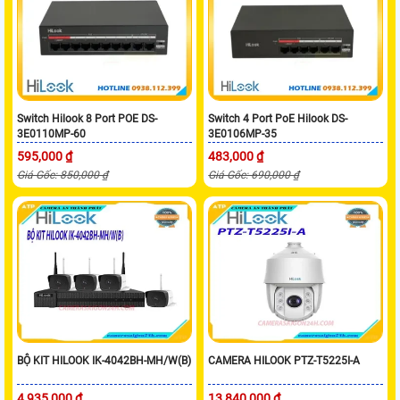
Switch Hilook 8 Port POE DS-
Switch 4 Port PoE Hilook DS-
3E0110MP-60
3E0106MP-35
595,000 ₫
483,000 ₫
Giá Gốc: 850,000 ₫
Giá Gốc: 690,000 ₫
BỘ KIT HILOOK IK-4042BH-MH/W(B)
CAMERA HILOOK PTZ-T5225I-A
4,935,000 ₫
13,840,000 ₫