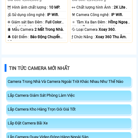
🦉 Hình ảnh chất lượng :
10 MP.
️👀 Chất lượng hình Ảnh :
2K Lite .
🕉️ Sử dụng công nghệ :
IP Wifi.
⚒ Camera Công nghệ :
IP Wifi.
❈ Giám sát Ban Đêm :
Full Color
🔅 Tầm Xa Ban Đêm :
Hồng Ngoại
20m Có Màu Ban Ðêm.
10m Hồng Ngoại Smart IR.
🐜 Mẫu Camera
2 Mắt Trong Nhà.
💦 Loại Camera
Xoay 360.
️🔔 Đặt Điểm :
Báo Động Chuyển
️ƒ Chức Năng :
Xoay 360 Thu Âm.
Động.
TIN TỨC CAMERA MỚI NHẤT
Camera Trong Nhà Và Camera Ngoài Trời Khác Nhau Như Thế Nào
Lắp Camera Giám Sát Phòng Làm Việc
Lắp Camera Kho Hàng Trọn Gói Giá Tốt
Lắp Đặt Camera Bãi Xe
Lắp Camera Quay Video Đóng Hàng Ngoài Sàn