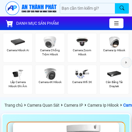
DANH MỤC SẢN PHẨM
Camera Hilook Ai
Camera Chống
Camera Zoom
Camera Ip Hilook
Trộm Hilook
Hilook
Lắp Camera
Camera 4K Hilook
Camera Wifi 3K
Cân Bằng Tải
Hilook Ghi Âm
Draytek
›
›
›
›
Trang chủ
Camera Quan Sát
Camera IP
Camera Ip Hilook
Came