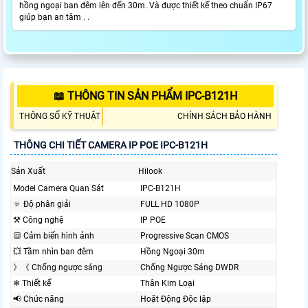
hồng ngoại ban đêm lên đến 30m. Và được thiết kế theo chuẩn IP67
giúp bạn an tâm . .
📖 THÔNG TIN SẢN PHẨM IPC-B121H
THÔNG SỐ KỸ THUẬT
CHÍNH SÁCH BẢO HÀNH
THÔNG CHI TIẾT CAMERA IP POE IPC-B121H
Sản Xuất
Hilook
Model Camera Quan Sát
IPC-B121H
🔅 Độ phân giải
FULL HD 1080P
⚒ Công nghệ
IP POE
🔳 Cảm biến hình ảnh
Progressive Scan CMOS
💥 Tầm nhìn ban đêm
Hồng Ngoại 30m
》《 Chống ngược sáng
Chống Ngược Sáng DWDR
❄ Thiết kế
Thân Kim Loại
📢 Chức năng
Hoặt Động Độc lập