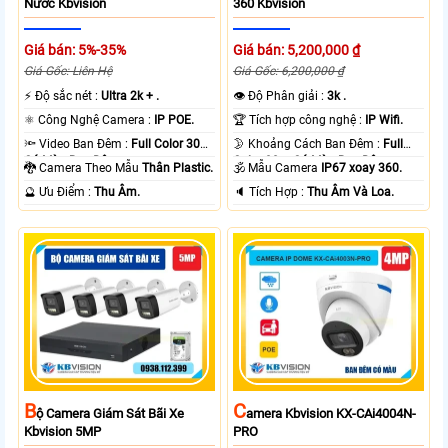
Nước Kbvision
360 Kbvision
Giá bán: 5%-35%
Giá bán: 5,200,000 ₫
Giá Gốc: Liên Hệ
Giá Gốc: 6,200,000 ₫
️⚡ Độ sắc nét :
Ultra 2k + .
👁 Độ Phân giải :
3k .
⚛️ Công Nghệ Camera :
IP POE.
🏆 Tích hợp công nghệ :
IP Wifi.
🔦 Video Ban Đêm :
Full Color 30m
🌛 Khoảng Cách Ban Đêm :
Full
Có Màu Ban Ðêm.
Color 30m Có Màu Ban Ðêm.
🐉️ Camera Theo Mẫu
Thân Plastic.
🕉️ Mẫu Camera
IP67 xoay 360.
️🔮 Ưu Điểm :
Thu Âm.
️🔈 Tích Hợp :
Thu Âm Và Loa.
B
C
Ộ Camera Giám Sát Bãi Xe
Amera Kbvision KX-CAi4004N-
Kbvision 5MP
PRO