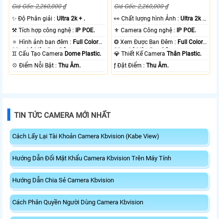
Giá Gốc: 2,260,000 ₫
Giá Gốc: 2,260,000 ₫
✨ Độ Phân giải :
Ultra 2k + .
️👀 Chất lượng hình Ảnh :
Ultra 2k +
.
⚒ Tích hợp công nghệ :
IP POE.
⚜️ Camera Công nghệ :
IP POE.
🔅 Hình ảnh ban đêm :
Full Color
❂ Xem Được Ban Đêm :
Full Color
30m Có Màu Ban Ðêm.
30m Có Màu Ban Ðêm.
♊ Cấu Tạo Camera
Dome Plastic.
💎 Thiết Kế Camera
Thân Plastic.
️💠 Điểm Nỗi Bật :
Thu Âm.
️ƒ Đặt Điểm :
Thu Âm.
TIN TỨC CAMERA MỚI NHẤT
Cách Lấy Lại Tài Khoản Camera Kbvision (Kabe View)
Hướng Dẫn Đổi Mật Khẩu Camera Kbvision Trên Máy Tính
Hướng Dẫn Chia Sẻ Camera Kbvision
Cách Phân Quyền Người Dùng Camera Kbvision