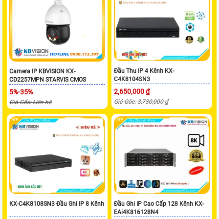
Đầu Thu IP 4 Kênh KX-
Camera IP KBVISION KX-
C4K8104SN3
CD2257MPN STARVIS CMOS
2,650,000 ₫
5%-35%
Giá Gốc: 3,730,000 ₫
Giá Gốc: Liên hệ
KX-C4K8108SN3 Đầu Ghi IP 8 Kênh
Đầu Ghi IP Cao Cấp 128 Kênh KX-
EAi4K816128N4