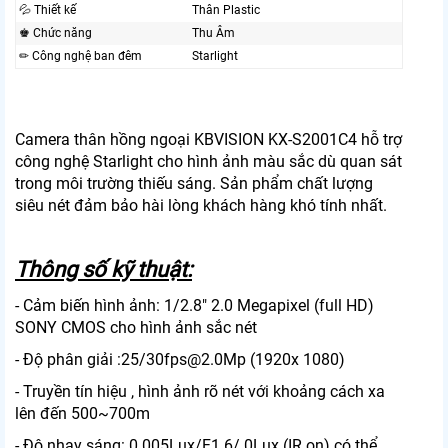
💦 Thiết kế
Thân Plastic
♚ Chức năng
Thu Âm
✏ Công nghệ ban đêm
Starlight
Camera thân hồng ngoại KBVISION KX-S2001C4 hỗ trợ
công nghệ Starlight cho hình ảnh màu sắc dù quan sát
trong môi trường thiếu sáng. Sản phẩm chất lượng
siêu nét đảm bảo hài lòng khách hàng khó tính nhất.
Thông số kỹ thuật:
- Cảm biến hình ảnh: 1/2.8" 2.0 Megapixel (full HD)
SONY CMOS cho hình ảnh sắc nét
- Độ phân giải :25/30fps@2.0Mp (1920x 1080)
- Truyền tín hiệu , hình ảnh rõ nét với khoảng cách xa
lên đến 500~700m
- Độ nhạy sáng: 0.005Lux/F1.6/ 0Lux (IR on) có thể