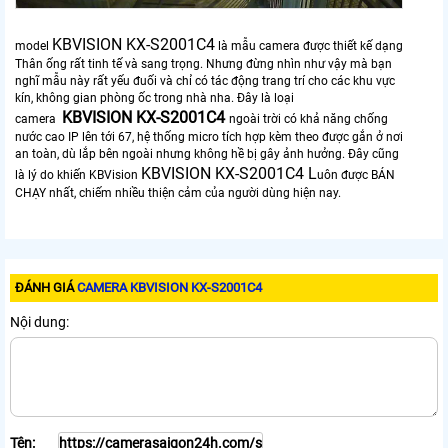
KBVISION KX-S2001C4
model
là mẫu camera được thiết kế dạng
Thân ống rất tinh tế và sang trọng. Nhưng đừng nhìn như vậy mà bạn
nghĩ mẫu này rất yếu đuối và chỉ có tác động trang trí cho các khu vực
kín, không gian phòng ốc trong nhà nha. Đây là loại
KBVISION KX-S2001C4
camera
ngoài trời có khả năng chống
nước cao IP lên tới 67, hệ thống micro tích hợp kèm theo được gắn ở nơi
an toàn, dù lắp bên ngoài nhưng không hề bị gây ảnh hưởng. Đây cũng
KBVISION KX-S2001C4 L
là lý do khiến KBVision
uôn được BÁN
CHẠY nhất, chiếm nhiều thiện cảm của người dùng hiện nay.
ĐÁNH GIÁ
CAMERA KBVISION KX-S2001C4
Nội dung:
Tên: