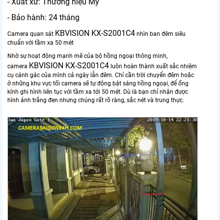
- Xuất xứ: Thương hiệu Mỹ
- Bảo hành: 24 tháng
KBVISION KX-S2001C4
Camera quan sát
nhìn ban đêm siêu
chuẩn với tầm xa 50 mét
Nhờ sự hoạt động mạnh mẽ của bộ hồng ngoại thông minh,
KBVISION KX-S2001C4
camera
luôn hoàn thành xuất sắc nhiệm
cụ cánh gác của mình cả ngày lẫn đêm. Chỉ cần trời chuyển đêm hoặc
ở những khu vực tối camera sẽ tự động bật sáng hồng ngoại, để ống
kính ghi hình liên tục với tầm xa tới 50 mét. Dù là bạn chỉ nhận được
hình ảnh trắng đen nhưng chúng rất rõ ràng, sắc nét và trung thực.