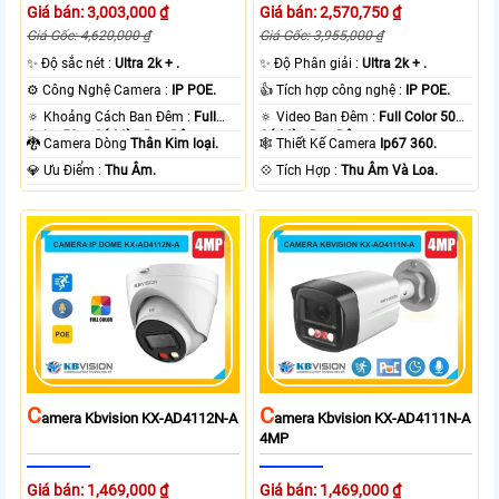
Giá bán: 3,003,000 ₫
Giá bán: 2,570,750 ₫
Giá Gốc: 4,620,000 ₫
Giá Gốc: 3,955,000 ₫
✨ Độ sắc nét :
Ultra 2k + .
✨ Độ Phân giải :
Ultra 2k + .
⚙ Công Nghệ Camera :
IP POE.
👍 Tích hợp công nghệ :
IP POE.
🔅 Khoảng Cách Ban Đêm :
Full
🔅 Video Ban Đêm :
Full Color 50m
Color 50m Có Màu Ban Ðêm.
Có Màu Ban Ðêm.
🐉️ Camera Dòng
Thân Kim loại.
🕸️ Thiết Kế Camera
Ip67 360.
️💎 Ưu Điểm :
Thu Âm.
️💠 Tích Hợp :
Thu Âm Và Loa.
C
C
Amera Kbvision KX-AD4112N-A
Amera Kbvision KX-AD4111N-A
4MP
Giá bán: 1,469,000 ₫
Giá bán: 1,469,000 ₫