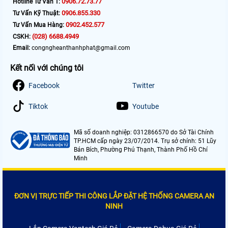
0906.72.73.77
Hotline Tư Vấn 1:
0906.855.330
Tư Vấn Kỹ Thuật:
0902.452.577
Tư Vấn Mua Hàng:
(028) 6688.4949
CSKH:
Email:
congngheanthanhphat@gmail.com
Kết nối với chúng tôi
Facebook
Twitter
Tiktok
Youtube
Mã số doanh nghiệp: 0312866570 do Sở Tài Chính
TP.HCM cấp ngày 23/07/2014. Trụ sở chính: 51 Lũy
Bán Bích, Phường Phú Thạnh, Thành Phố Hồ Chí
Minh
ĐƠN VỊ TRỰC TIẾP THI CÔNG LẮP ĐẶT HỆ THỐNG CAMERA AN
NINH