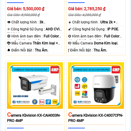
Giá bán: 5,500,000 ₫
Giá bán: 2,785,250 ₫
Giá Gốc: 8,900,000 ₫
Giá Gốc: 4,285,000 ₫
👁 Chất lượng hình :
3k .
☀️ Chất lượng hình :
Ultra 2k + .
✳️ Công Nghệ Sử Dụng :
AHD CVI
🌠 Công Nghệ Sử Dụng :
IP POE.
TVI BCS.
🔴 Hình ảnh ban đêm :
Full Color
✪ Hình ảnh ban đêm :
Full Color
80m Có Màu Ban Ðêm.
30m Có Màu Ban Ðêm.
🐉️ Mẫu Camera
Thân Kim loại +
🎼️ Mẫu Camera
Dome Kim loại.
Nhựa.
️🔔 Điểm Nỗi Bật :
Thu Âm.
️ƒ Điểm Nỗi Bật :
Thu Âm.
C
C
Amera Kbvision KX-CAi4003N-
Amera Kbvision KX-C4007CPN-
PRO 4MP
PRO 4MP