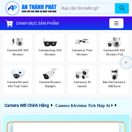
DANH MỤC SẢN PHẨM
Camera Wifi 360
Camera Xoay 360
Camera Ip Than
Camera Wifi 360
Kbvision
Kbvision
Kbvision
Kbvision Full
Color
Camera Kbvision
Camera Kbvision
Camera Ip 3k
Báo Giá Camera 2
360 Toàn Cảnh
Starlight
Vanech
Mắt Ezviz
Camera Wifi Chính Hãng
Camera Kbvision Tích Hợp Ai