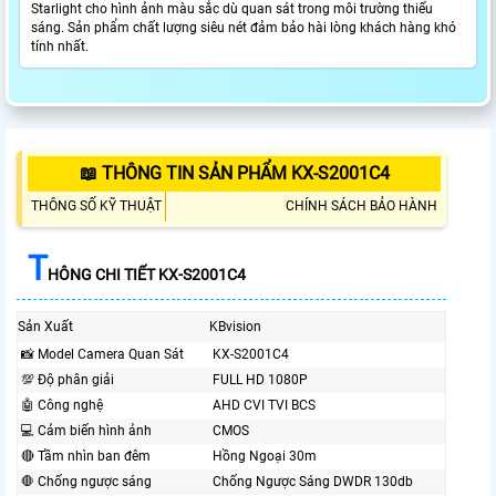
Starlight cho hình ảnh màu sắc dù quan sát trong môi trường thiếu
sáng. Sản phẩm chất lượng siêu nét đảm bảo hài lòng khách hàng khó
tính nhất.
📖 THÔNG TIN SẢN PHẨM KX-S2001C4
THÔNG SỐ KỸ THUẬT
CHÍNH SÁCH BẢO HÀNH
T
HÔNG CHI TIẾT KX-S2001C4
Sản Xuất
KBvision
📸 Model Camera Quan Sát
KX-S2001C4
💯 Độ phân giải
FULL HD 1080P
🤖️ Công nghệ
AHD CVI TVI BCS
💻 Cảm biến hình ảnh
CMOS
🔴 Tầm nhìn ban đêm
Hồng Ngoại 30m
🛑 Chống ngược sáng
Chống Ngược Sáng DWDR 130db