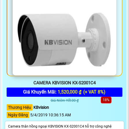
CAMERA KBVISION KX-S2001C4
Giá Khuyến Mãi:
1,520,000 ₫
(+ VAT 8%)
18%
Giá Niêm Yết:00 ₫
Thương Hiệu
KBvision
Ngày Đăng
5/4/2019 10:36:15 AM
Camera thân hồng ngoại KBVISION KX-S2001C4 hỗ trợ công nghệ