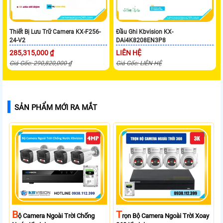
Thiết Bị Lưu Trữ Camera KX-F256-
Đầu Ghi Kbvision KX-
24-V2
DAi4K8208EN3P8
285,315,000 ₫
LIÊN HỆ
Giá Gốc: 290,820,000 ₫
Giá Gốc: LIÊN HỆ
SẢN PHẨM MỚI RA MẮT
B
T
Ộ Camera Ngoài Trời Chống
Rọn Bộ Camera Ngoài Trời Xoay