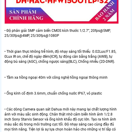
• Độ phân giải 5MP cảm biến CMOS kích thước 1/2.7”, 20fps@5MP,
25/30fps@4MP, 25/30fps@1080P
• Thời gian thực không trễ hình, độ nhạy sáng tối thiểu 0.02Lux/F1.85,
0Lux IR on, chế độ ngày đêm(ICR), tự động cân bằng trắng (AWB), tự
động bù sáng (AGC), chống ngược sáng(BLC), Chống nhiễu (2D-DNR).
• Tầm xa hồng ngoại 40m với công nghệ hồng ngoại thông minh
• Ống kính cố định 3.6mm, chuẩn chống nước IP67, vỏ plastic
• Các dòng Camera quan sát Dahua mới này mang lại chất lượng hình
ảnh với màu sắc sinh động. Chân thật nhờ cảm biến hình ảnh 1/2.8
inch Sony Starvis Sensor và ống kính khẩu độ cực lớn. Tạo ra hình ảnh
màu sắc dù trong môi trường cực tối. Độ nhạy sáng cao cùng đầy đủ
mọi tính năng. Tiện lợi là sự lựa chọn hoàn hảo cho những vị trí lắp có