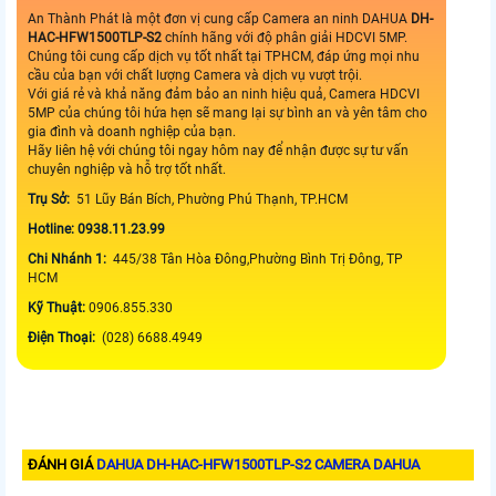
An Thành Phát là một đơn vị cung cấp Camera an ninh DAHUA
DH-
HAC-HFW1500TLP-S2
chính hãng với độ phân giải HDCVI 5MP.
Chúng tôi cung cấp dịch vụ tốt nhất tại TPHCM, đáp ứng mọi nhu
cầu của bạn với chất lượng Camera và dịch vụ vượt trội.
Với giá rẻ và khả năng đảm bảo an ninh hiệu quả, Camera HDCVI
5MP của chúng tôi hứa hẹn sẽ mang lại sự bình an và yên tâm cho
gia đình và doanh nghiệp của bạn.
Hãy liên hệ với chúng tôi ngay hôm nay để nhận được sự tư vấn
chuyên nghiệp và hỗ trợ tốt nhất.
Trụ Sở:
51 Lũy Bán Bích, Phường Phú Thạnh, TP.HCM
Hotline: 0938.11.23.99
Chi Nhánh 1:
445/38 Tân Hòa Đông,Phường Bình Trị Đông, TP
HCM
Kỹ Thuật:
0906.855.330
Điện Thoại:
(028) 6688.4949
ĐÁNH GIÁ
DAHUA DH-HAC-HFW1500TLP-S2 CAMERA DAHUA