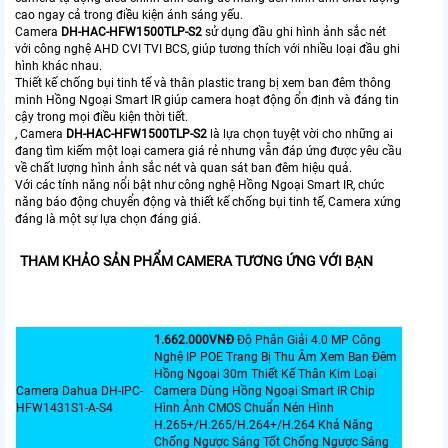
cao ngay cả trong điều kiện ánh sáng yếu.
Camera
DH-HAC-HFW1500TLP-S2
sử dụng đầu ghi hình ảnh sắc nét
với công nghệ AHD CVI TVI BCS, giúp tương thích với nhiều loại đầu ghi
hình khác nhau.
Thiết kế chống bụi tinh tế và thân plastic trang bị xem ban đêm thông
minh Hồng Ngoại Smart IR giúp camera hoạt động ổn định và đáng tin
cậy trong mọi điều kiện thời tiết.
, Camera
DH-HAC-HFW1500TLP-S2
là lựa chọn tuyệt vời cho những ai
đang tìm kiếm một loại camera giá rẻ nhưng vẫn đáp ứng được yêu cầu
về chất lượng hình ảnh sắc nét và quan sát ban đêm hiệu quả.
Với các tính năng nổi bật như công nghệ Hồng Ngoại Smart IR, chức
năng báo động chuyển động và thiết kế chống bụi tinh tế, Camera xứng
đáng là một sự lựa chọn đáng giá.
THAM KHẢO SẢN PHẨM CAMERA TƯƠNG ỨNG VỚI BẠN
1.662.000VNÐ
Độ Phân Giải 4.0 MP Công
Nghệ IP POE Trang Bị Thu Âm Xem Ban Đêm
Hồng Ngoại 30m Thiết Kế Thân Kim Loại
Camera Dahua DH-IPC-
Camera Dùng Hồng Ngoại Smart IR Chip
HFW1431S1-A-S4
Hình Ảnh CMOS Chuẩn Nén Hình
H.265+/H.265/H.264+/H.264 Khả Năng
Chống Ngược Sáng Tốt Chống Ngược Sáng