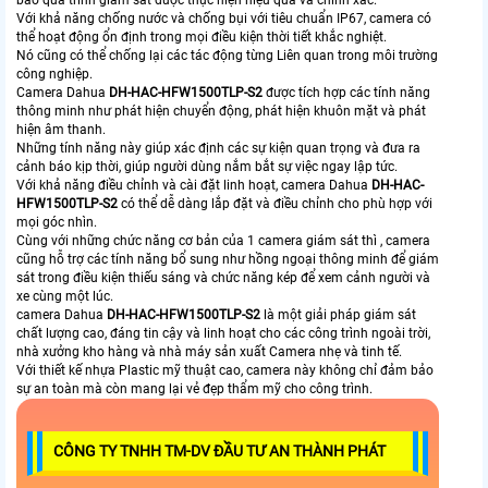
bảo quá trình giám sát được thực hiện hiệu quả và chính xác.
Với khả năng chống nước và chống bụi với tiêu chuẩn IP67, camera có
thể hoạt động ổn định trong mọi điều kiện thời tiết khắc nghiệt.
Nó cũng có thể chống lại các tác động từng Liên quan trong môi trường
công nghiệp.
Camera Dahua
DH-HAC-HFW1500TLP-S2
được tích hợp các tính năng
thông minh như phát hiện chuyển động, phát hiện khuôn mặt và phát
hiện âm thanh.
Những tính năng này giúp xác định các sự kiện quan trọng và đưa ra
cảnh báo kịp thời, giúp người dùng nắm bắt sự việc ngay lập tức.
Với khả năng điều chỉnh và cài đặt linh hoạt, camera Dahua
DH-HAC-
HFW1500TLP-S2
có thể dễ dàng lắp đặt và điều chỉnh cho phù hợp với
mọi góc nhìn.
Cùng với những chức năng cơ bản của 1 camera giám sát thì , camera
cũng hỗ trợ các tính năng bổ sung như hồng ngoại thông minh để giám
sát trong điều kiện thiếu sáng và chức năng kép để xem cảnh người và
xe cùng một lúc.
camera Dahua
DH-HAC-HFW1500TLP-S2
là một giải pháp giám sát
chất lượng cao, đáng tin cậy và linh hoạt cho các công trình ngoài trời,
nhà xưởng kho hàng và nhà máy sản xuất Camera nhẹ và tinh tế.
Với thiết kế nhựa Plastic mỹ thuật cao, camera này không chỉ đảm bảo
sự an toàn mà còn mang lại vẻ đẹp thẩm mỹ cho công trình.
CÔNG TY TNHH TM-DV ĐẦU TƯ AN THÀNH PHÁT