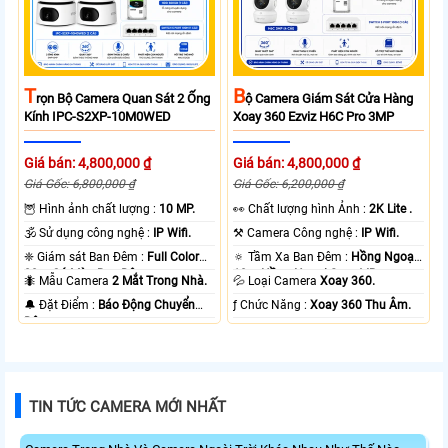
T
B
Rọn Bộ Camera Quan Sát 2 Ống
Ộ Camera Giám Sát Cửa Hàng
Kính IPC-S2XP-10M0WED
Xoay 360 Ezviz H6C Pro 3MP
Giá bán: 4,800,000 ₫
Giá bán: 4,800,000 ₫
Giá Gốc: 6,800,000 ₫
Giá Gốc: 6,200,000 ₫
🦉 Hình ảnh chất lượng :
10 MP.
️👀 Chất lượng hình Ảnh :
2K Lite .
🕉️ Sử dụng công nghệ :
IP Wifi.
⚒ Camera Công nghệ :
IP Wifi.
❈ Giám sát Ban Đêm :
Full Color
🔅 Tầm Xa Ban Đêm :
Hồng Ngoại
20m Có Màu Ban Ðêm.
10m Hồng Ngoại Smart IR.
🐜 Mẫu Camera
2 Mắt Trong Nhà.
💦 Loại Camera
Xoay 360.
️🔔 Đặt Điểm :
Báo Động Chuyển
️ƒ Chức Năng :
Xoay 360 Thu Âm.
Động.
TIN TỨC CAMERA MỚI NHẤT