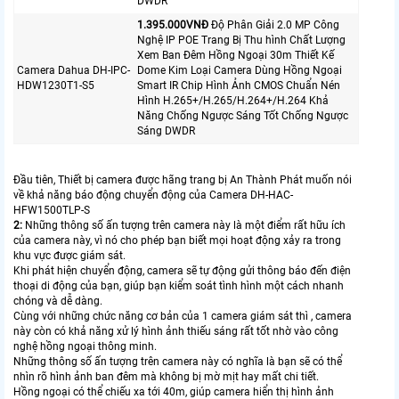
DWDR
1.395.000VNÐ
Độ Phân Giải 2.0 MP Công
Nghệ IP POE Trang Bị Thu hình Chất Lượng
Xem Ban Đêm Hồng Ngoại 30m Thiết Kế
Camera Dahua DH-IPC-
Dome Kim Loại Camera Dùng Hồng Ngoại
HDW1230T1-S5
Smart IR Chip Hình Ảnh CMOS Chuẩn Nén
Hình H.265+/H.265/H.264+/H.264 Khả
Năng Chống Ngược Sáng Tốt Chống Ngược
Sáng DWDR
Đầu tiên, Thiết bị camera được hãng trang bị An Thành Phát muốn nói
về khả năng báo động chuyển động của Camera DH-HAC-
HFW1500TLP-S
2:
Những thông số ấn tượng trên camera này là một điểm rất hữu ích
của camera này, vì nó cho phép bạn biết mọi hoạt động xảy ra trong
khu vực được giám sát.
Khi phát hiện chuyển động, camera sẽ tự động gửi thông báo đến điện
thoại di động của bạn, giúp bạn kiểm soát tình hình một cách nhanh
chóng và dễ dàng.
Cùng với những chức năng cơ bản của 1 camera giám sát thì , camera
này còn có khả năng xử lý hình ảnh thiếu sáng rất tốt nhờ vào công
nghệ hồng ngoại thông minh.
Những thông số ấn tượng trên camera này có nghĩa là bạn sẽ có thể
nhìn rõ hình ảnh ban đêm mà không bị mờ mịt hay mất chi tiết.
Hồng ngoại có thể chiếu xa tới 40m, giúp camera hiển thị hình ảnh