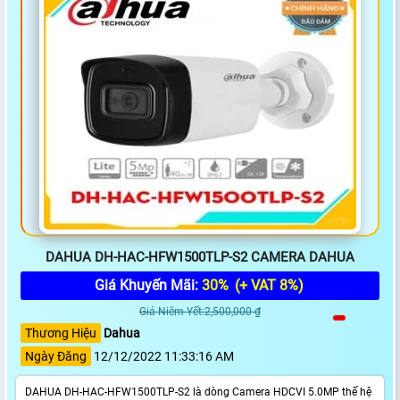
DAHUA DH-HAC-HFW1500TLP-S2 CAMERA DAHUA
Giá Khuyến Mãi:
30%
(+ VAT 8%)
Giá Niêm Yết:2,500,000 ₫
Thương Hiệu
Dahua
Ngày Đăng
12/12/2022 11:33:16 AM
DAHUA DH-HAC-HFW1500TLP-S2 là dòng Camera HDCVI 5.0MP thế hệ