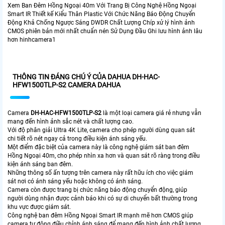
Xem Ban Đêm Hồng Ngoại 40m Với Trang Bị Công Nghệ Hồng Ngoại
Smart IR Thiết kế Kiểu Thân Plastic Với Chức Năng Báo Động Chuyển
Động Khả Chống Ngược Sáng DWDR Chất Lượng Chíp xử lý hình ảnh
CMOS phiên bản mới nhất chuẩn nén Sử Dụng Đầu Ghi lưu hình ảnh lâu
hơn hinhcamera1
THÔNG TIN ĐÁNG CHÚ Ý CỦA DAHUA DH-HAC-
HFW1500TLP-S2 CAMERA DAHUA
Camera
DH-HAC-HFW1500TLP-S2
là một loại camera giá rẻ nhưng vẫn
mang đến hình ảnh sắc nét và chất lượng cao.
Với độ phân giải Ultra 4K Lite, camera cho phép người dùng quan sát
chi tiết rõ nét ngay cả trong điều kiện ánh sáng yếu.
Một điểm đặc biệt của camera này là công nghệ giám sát ban đêm
Hồng Ngoại 40m, cho phép nhìn xa hơn và quan sát rõ ràng trong điều
kiện ánh sáng ban đêm.
Những thông số ấn tượng trên camera này rất hữu ích cho việc giám
sát nơi có ánh sáng yếu hoặc không có ánh sáng.
Camera còn được trang bị chức năng báo động chuyển động, giúp
người dùng nhận được cảnh báo khi có sự di chuyển bất thường trong
khu vực được giám sát.
Công nghệ ban đêm Hồng Ngoại Smart IR mạnh mẽ hơn CMOS giúp
camera tự động điều chỉnh ánh sáng để mang đến hình ảnh chất lượng