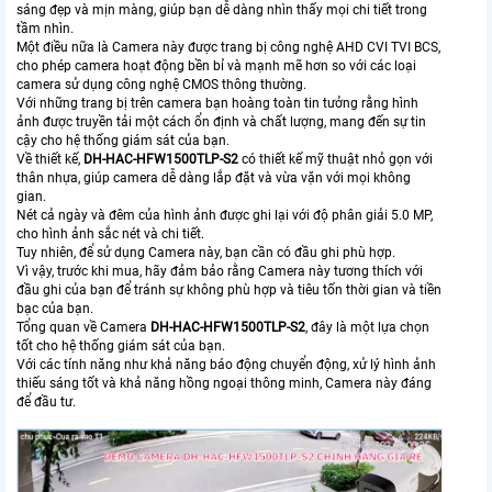
sáng đẹp và mịn màng, giúp bạn dễ dàng nhìn thấy mọi chi tiết trong
tầm nhìn.
Một điều nữa là Camera này được trang bị công nghệ AHD CVI TVI BCS,
cho phép camera hoạt động bền bỉ và mạnh mẽ hơn so với các loại
camera sử dụng công nghệ CMOS thông thường.
Với những trang bị trên camera bạn hoàng toàn tin tưởng rằng hình
ảnh được truyền tải một cách ổn định và chất lượng, mang đến sự tin
cậy cho hệ thống giám sát của bạn.
Về thiết kế,
DH-HAC-HFW1500TLP-S2
có thiết kế mỹ thuật nhỏ gọn với
thân nhựa, giúp camera dễ dàng lắp đặt và vừa vặn với mọi không
gian.
Nét cả ngày và đêm của hình ảnh được ghi lại với độ phân giải 5.0 MP,
cho hình ảnh sắc nét và chi tiết.
Tuy nhiên, để sử dụng Camera này, bạn cần có đầu ghi phù hợp.
Vì vậy, trước khi mua, hãy đảm bảo rằng Camera này tương thích với
đầu ghi của bạn để tránh sự không phù hợp và tiêu tốn thời gian và tiền
bạc của bạn.
Tổng quan về Camera
DH-HAC-HFW1500TLP-S2
, đây là một lựa chọn
tốt cho hệ thống giám sát của bạn.
Với các tính năng như khả năng báo động chuyển động, xử lý hình ảnh
thiếu sáng tốt và khả năng hồng ngoại thông minh, Camera này đáng
để đầu tư.