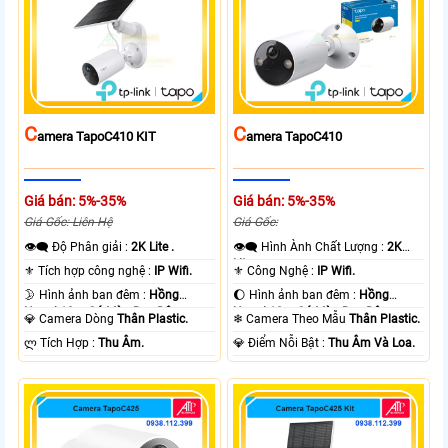
C
C
Amera TapoC410 KIT
Amera TapoC410
Giá bán: 5%-35%
Giá bán: 5%-35%
Giá Gốc: Liên Hệ
Giá Gốc:
👁️‍🗨 Độ Phân giải :
2K Lite .
👁️‍🗨 Hình Ành Chất Lượng :
2K
Lite .
⚜️ Tích hợp công nghệ :
IP Wifi.
⚜️ Công Nghệ :
IP Wifi.
🌛 Hình ảnh ban đêm :
Hồng
🌔 Hình ảnh ban đêm :
Hồng
Ngoại 10m Có Màu Ban Ðêm.
Ngoại 10m Có Màu Ban Ðêm.
💎 Camera Dòng
Thân Plastic.
❄ Camera Theo Mẫu
Thân Plastic.
️ლ Tích Hợp :
Thu Âm.
️💎 Điểm Nỗi Bật :
Thu Âm Và Loa.