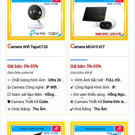
C
C
Amera Wifi TapoC120
Amera MC410 KIT
Giá bán: 5%-35%
Giá bán: 5%-35%
Giá Gốc: Liên hệ
Giá Gốc: 00 ₫
🔅 Chất lượng hình Ảnh :
Ultra 2k +
🔆 Hình Ảnh Sắc nét :
FULL HD
.
1080P .
👍 Camera Công nghệ :
IP Wifi.
🌠 Công Nghệ Hình Ảnh :
IP.
💥 Giám sát Ban Đêm :
Hồng
⭐ Khi xem thiếu sáng :
Hồng Ngoại
Ngoại 10m Hồng Ngoại SMD.
10m Hồng Ngoại SMD.
🛡 Camera Thiết Kế
Cube.
🕸️ Camera Thiết Kế
Dome Kim loại
+ Nhựa.
️☣️ Chức Năng :
Thu Âm.
️✔️ Khả Năng :
Thu Âm.