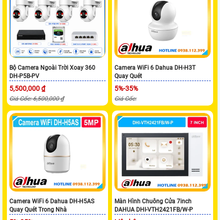
Bộ Camera Ngoài Trời Xoay 360
Camera WiFi 6 Dahua DH-H3T
DH-P5B-PV
Quay Quét
5,500,000 ₫
5%-35%
Giá Gốc: 6,500,000 ₫
Giá Gốc:
Camera WiFi 6 Dahua DH-H5AS
Màn Hình Chuông Cửa 7inch
Quay Quét Trong Nhà
DAHUA DHI-VTH2421FB/W-P