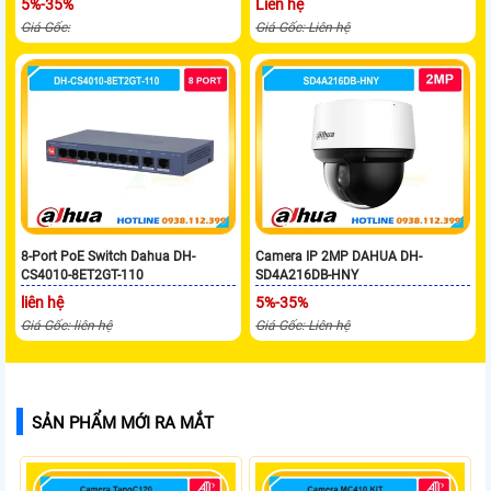
5%-35%
Liên hệ
Giá Gốc:
Giá Gốc: Liên hệ
8-Port PoE Switch Dahua DH-
Camera IP 2MP DAHUA DH-
CS4010-8ET2GT-110
SD4A216DB-HNY
liên hệ
5%-35%
Giá Gốc: liên hệ
Giá Gốc: Liên hệ
SẢN PHẨM MỚI RA MẮT