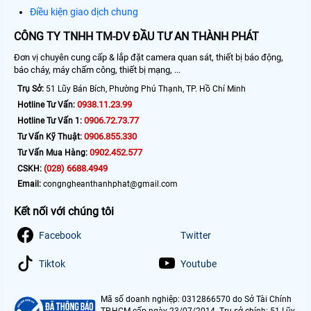
Điều kiện giao dịch chung
CÔNG TY TNHH TM-DV ĐẦU TƯ AN THÀNH PHÁT
Đơn vị chuyên cung cấp & lắp đặt camera quan sát, thiết bị báo động,
báo cháy, máy chấm công, thiết bị mạng, ...
Trụ Sở:
51 Lũy Bán Bích, Phường Phú Thạnh, TP. Hồ Chí Minh
0938.11.23.99
Hotline Tư Vấn:
0906.72.73.77
Hotline Tư Vấn 1:
0906.855.330
Tư Vấn Kỹ Thuật:
0902.452.577
Tư Vấn Mua Hàng:
(028) 6688.4949
CSKH:
Email:
congngheanthanhphat@gmail.com
Kết nối với chúng tôi
Facebook
Twitter
Tiktok
Youtube
Mã số doanh nghiệp: 0312866570 do Sở Tài Chính
TP.HCM cấp ngày 23/07/2014. Trụ sở chính: 51 Lũy