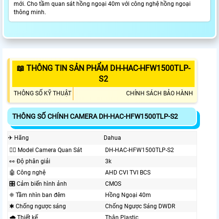
mới. Cho tầm quan sát hồng ngoại 40m với công nghệ hồng ngoại
thông minh.
📖 THÔNG TIN SẢN PHẨM DH-HAC-HFW1500TLP-
S2
THÔNG SỐ KỸ THUẬT
CHÍNH SÁCH BẢO HÀNH
THÔNG SỐ CHÍNH CAMERA DH-HAC-HFW1500TLP-S2
✈ Hãng
Dahua
🙆‍♀️ Model Camera Quan Sát
DH-HAC-HFW1500TLP-S2
️👀 Độ phân giải
3k
🤖️ Công nghệ
AHD CVI TVI BCS
🎛 Cảm biến hình ảnh
CMOS
❈ Tầm nhìn ban đêm
Hồng Ngoại 40m
✱ Chống ngược sáng
Chống Ngược Sáng DWDR
🌧️ Thiết kế
Thân Plastic