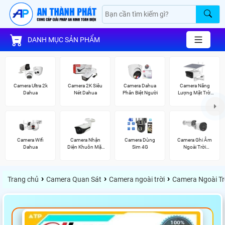
DANH MỤC SẢN PHẨM
Camera Ultra 2k
Camera 2K Siêu
Camera Dahua
Camera Năng
Dahua
Nét Dahua
Phân Biệt Người
Lượng Mặt Trời
Dahua
Camera Wifi
Camera Nhận
Camera Dùng
Camera Ghi Âm
Dahua
Diện Khuôn Mặt
Sim 4G
Ngoài Trời
Dahua
Vantech
›
›
›
Trang chủ
Camera Quan Sát
Camera ngoài trời
Camera Ngoài Tr