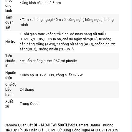
theo
• Ống kính cố định 3.6mm
ống
kính
Tầm
• Tầm xa hồng ngoại 40m với công nghệ hồng ngoại thông
quan
minh
sát
• Thời gian thực không trễ hình, độ nhạy sáng tối thiểu
0.02Lux/F1.85, 0Lux IR on, chế độ ngày đêm(ICR), tự động
Hỗ trợ
cân bằng trắng (AWB), tự động bù sáng (AGC), chống ngược
sáng(BLC), Chống nhiễu (2D-DNR).
Tiêu
chuẩn
• chuẩn chống nước IP67, vỏ plastic
IP
Nguồn
• Điện áp DC12V±30%, công suất <2.7W
điện
Chế độ
bảo
24 tháng
hành
Xuất
Trung Quốc
xứ
Camera Quan Sát
DH-HAC-HFW1500TLP-S2
Camera Dahua Thương
Hiệu Uy Tín Độ Phân Giải 5.0 MP Sử Dụng Công Nghệ AHD CVI TVI BCS