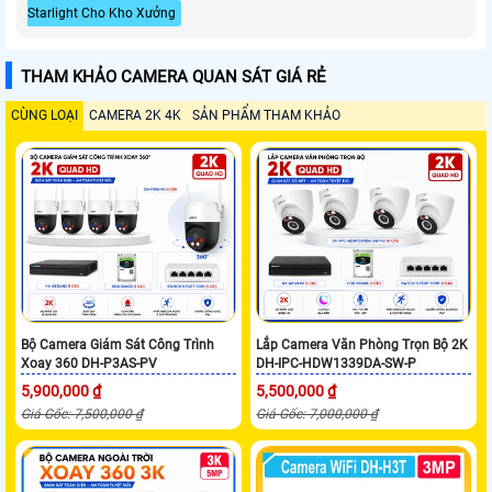
Starlight Cho Kho Xưởng
THAM KHẢO CAMERA QUAN SÁT GIÁ RẺ
CÙNG LOẠI
CAMERA 2K 4K
SẢN PHẨM THAM KHẢO
Bộ Camera Giám Sát Công Trình
Lắp Camera Văn Phòng Trọn Bộ 2K
Xoay 360 DH-P3AS-PV
DH-IPC-HDW1339DA-SW-P
5,900,000 ₫
5,500,000 ₫
Giá Gốc: 7,500,000 ₫
Giá Gốc: 7,000,000 ₫