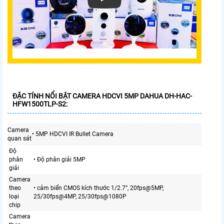
ĐẶC TÍNH NỔI BẬT CAMERA HDCVI 5MP DAHUA DH-HAC-
HFW1500TLP-S2:
Camera
• 5MP HDCVI IR Bullet Camera
quan sát
Độ
phân
• Độ phân giải 5MP
giải
Camera
theo
• cảm biến CMOS kích thước 1/2.7”, 20fps@5MP,
loại
25/30fps@4MP, 25/30fps@1080P
chip
Camera