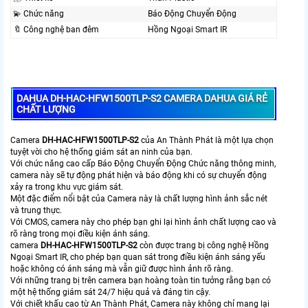
💫 Chức năng
Báo Động Chuyển Động
🔖 Công nghệ ban đêm
Hồng Ngoại Smart IR
DAHUA DH-HAC-HFW1500TLP-S2 CAMERA DAHUA GIÁ RẺ
CHẤT LƯỢNG
Camera
DH-HAC-HFW1500TLP-S2
của An Thành Phát là một lựa chọn
tuyệt vời cho hệ thống giám sát an ninh của bạn.
Với chức năng cao cấp Báo Động Chuyển Động Chức năng thông minh,
camera này sẽ tự động phát hiện và báo động khi có sự chuyển động
xảy ra trong khu vực giám sát.
Một đặc điểm nổi bật của Camera này là chất lượng hình ảnh sắc nét
và trung thực.
Với CMOS, camera này cho phép bạn ghi lại hình ảnh chất lượng cao và
rõ ràng trong mọi điều kiện ánh sáng.
camera
DH-HAC-HFW1500TLP-S2
còn được trang bị công nghệ Hồng
Ngoại Smart IR, cho phép bạn quan sát trong điều kiện ánh sáng yếu
hoặc không có ánh sáng mà vẫn giữ được hình ảnh rõ ràng.
Với những trang bị trên camera bạn hoàng toàn tin tưởng rằng bạn có
một hệ thống giám sát 24/7 hiệu quả và đáng tin cậy.
Với chiết khấu cao từ An Thành Phát, Camera này không chỉ mang lại