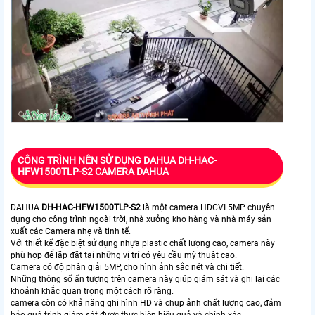
CÔNG TRÌNH NÊN SỬ DỤNG DAHUA DH-HAC-
HFW1500TLP-S2 CAMERA DAHUA
DAHUA
DH-HAC-HFW1500TLP-S2
là một camera HDCVI 5MP chuyên
dụng cho công trình ngoài trời, nhà xưởng kho hàng và nhà máy sản
xuất các Camera nhẹ và tinh tế.
Với thiết kế đặc biệt sử dụng nhựa plastic chất lượng cao, camera này
phù hợp để lắp đặt tại những vị trí có yêu cầu mỹ thuật cao.
Camera có độ phân giải 5MP, cho hình ảnh sắc nét và chi tiết.
Những thông số ấn tượng trên camera này giúp giám sát và ghi lại các
khoảnh khắc quan trọng một cách rõ ràng.
camera còn có khả năng ghi hình HD và chụp ảnh chất lượng cao, đảm