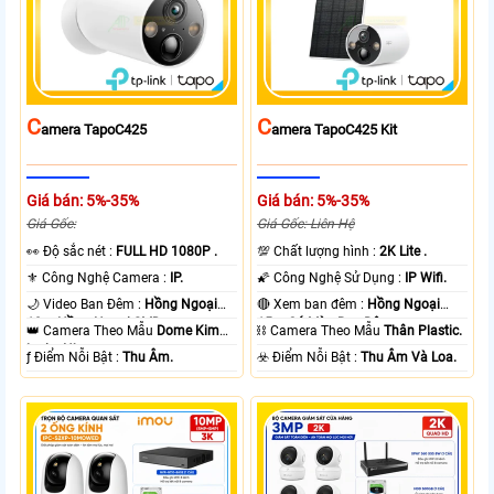
C
C
Amera TapoC425
Amera TapoC425 Kit
Giá bán: 5%-35%
Giá bán: 5%-35%
Giá Gốc:
Giá Gốc: Liên Hệ
️👀 Độ sắc nét :
FULL HD 1080P .
💯 Chất lượng hình :
2K Lite .
⚜️ Công Nghệ Camera :
IP.
🌠 Công Nghệ Sử Dụng :
IP Wifi.
🌙 Video Ban Đêm :
Hồng Ngoại
🔴 Xem ban đêm :
Hồng Ngoại
10m Hồng Ngoại SMD.
15m Có Màu Ban Ðêm.
👑 Camera Theo Mẫu
Dome Kim
⛓ Camera Theo Mẫu
Thân Plastic.
loại + Nhựa.
️ƒ Điểm Nỗi Bật :
Thu Âm.
️☣️ Điểm Nỗi Bật :
Thu Âm Và Loa.