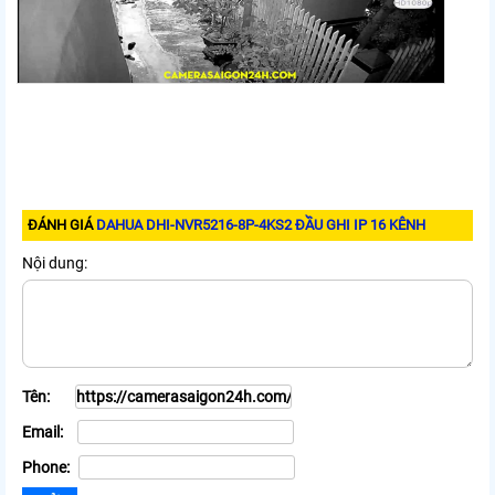
ĐÁNH GIÁ
DAHUA DHI-NVR5216-8P-4KS2 ĐẦU GHI IP 16 KÊNH
Nội dung:
Tên:
Email:
Phone: