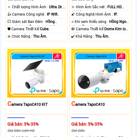
🔅 Chất lượng hình Ảnh :
Ultra 2k +
🔆 Hình Ảnh Sắc nét :
FULL HD
.
1080P .
👍 Camera Công nghệ :
IP Wifi.
🌠 Công Nghệ Hình Ảnh :
IP.
💥 Giám sát Ban Đêm :
Hồng
⭐ Khi xem thiếu sáng :
Hồng Ngoại
Ngoại 10m Hồng Ngoại SMD.
10m Hồng Ngoại SMD.
🛡 Camera Thiết Kế
Cube.
🕸️ Camera Thiết Kế
Dome Kim loại
+ Nhựa.
️☣️ Chức Năng :
Thu Âm.
️✔️ Khả Năng :
Thu Âm.
C
C
Amera TapoC410 KIT
Amera TapoC410
Giá bán: 5%-35%
Giá bán: 5%-35%
Giá Gốc: Liên Hệ
Giá Gốc: