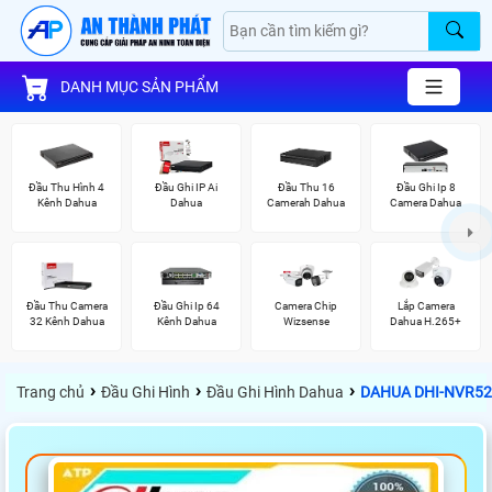
DANH MỤC SẢN PHẨM
Đầu Thu Hình 4
Đầu Ghi IP Ai
Đầu Thu 16
Đầu Ghi Ip 8
Kênh Dahua
Dahua
Camerah Dahua
Camera Dahua
Đầu Thu Camera
Đầu Ghi Ip 64
Camera Chip
Lắp Camera
32 Kênh Dahua
Kênh Dahua
Wizsense
Dahua H.265+
›
›
›
Trang chủ
Đầu Ghi Hình
Đầu Ghi Hình Dahua
DAHUA DHI-NVR521