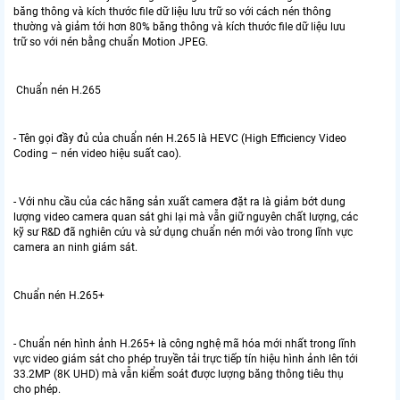
băng thông và kích thước file dữ liệu lưu trữ so với cách nén thông
thường và giảm tới hơn 80% băng thông và kích thước file dữ liệu lưu
trữ so với nén bằng chuẩn Motion JPEG.
Chuẩn nén H.265
- Tên gọi đầy đủ của chuẩn nén H.265 là HEVC (High Efficiency Video
Coding – nén video hiệu suất cao).
- Với nhu cầu của các hãng sản xuất camera đặt ra là giảm bớt dung
lượng video camera quan sát ghi lại mà vẫn giữ nguyên chất lượng, các
kỹ sư R&D đã nghiên cứu và sử dụng chuẩn nén mới vào trong lĩnh vực
camera an ninh giám sát.
Chuẩn nén H.265+
- Chuẩn nén hình ảnh H.265+ là công nghệ mã hóa mới nhất trong lĩnh
vực video giám sát cho phép truyền tải trực tiếp tín hiệu hình ảnh lên tới
33.2MP (8K UHD) mà vẫn kiểm soát được lượng băng thông tiêu thụ
cho phép.