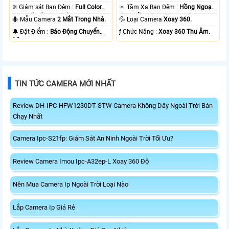
❈ Giám sát Ban Đêm :
Full Color
🔅 Tầm Xa Ban Đêm :
Hồng Ngoại
20m Có Màu Ban Ðêm.
10m Hồng Ngoại Smart IR.
🐜 Mẫu Camera
2 Mắt Trong Nhà.
💦 Loại Camera
Xoay 360.
️🔔 Đặt Điểm :
Báo Động Chuyển
️ƒ Chức Năng :
Xoay 360 Thu Âm.
Động.
TIN TỨC CAMERA MỚI NHẤT
Review DH-IPC-HFW1230DT-STW Camera Không Dây Ngoài Trời Bán
Chạy Nhất
Camera Ipc-S21fp: Giám Sát An Ninh Ngoài Trời Tối Ưu?
Review Camera Imou Ipc-A32ep-L Xoay 360 Độ
Nên Mua Camera Ip Ngoài Trời Loại Nào
Lắp Camera Ip Giá Rẻ