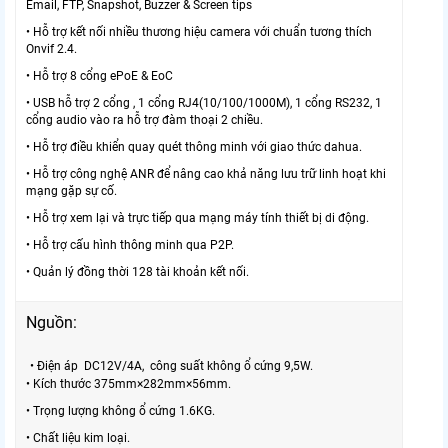
Email, FTP, Snapshot, Buzzer & Screen tips
• Hỗ trợ kết nối nhiều thương hiệu camera với chuẩn tương thích
Onvif 2.4.
• Hỗ trợ 8 cổng ePoE & EoC
• USB hỗ trợ 2 cổng , 1 cổng RJ4(10/100/1000M), 1 cổng RS232, 1
cổng audio vào ra hỗ trợ đàm thoại 2 chiều.
• Hỗ trợ điều khiển quay quét thông minh với giao thức dahua.
• Hỗ trợ công nghệ ANR để nâng cao khả năng lưu trữ linh hoạt khi
mạng gặp sự cố.
• Hỗ trợ xem lại và trực tiếp qua mạng máy tính thiết bị di động.
• Hỗ trợ cấu hình thông minh qua P2P.
• Quản lý đồng thời 128 tài khoản kết nối.
Nguồn:
• Điện áp DC12V/4A, công suất không ổ cứng 9,5W.
• Kích thước 375mm×282mm×56mm.
• Trọng lượng không ổ cứng 1.6KG.
• Chất liệu kim loại.