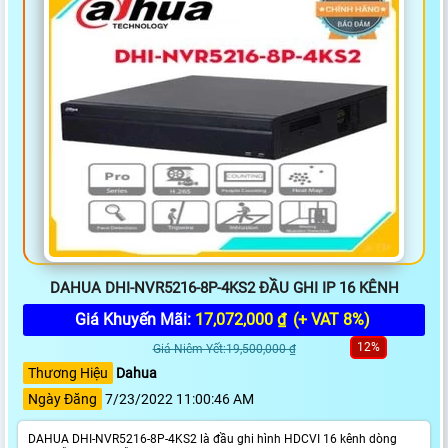
DAHUA DHI-NVR5216-8P-4KS2 ĐẦU GHI IP 16 KÊNH
Giá Khuyến Mãi:
17,072,000 ₫
(+ VAT 8%)
12%
Giá Niêm Yết:19,500,000 ₫
Thương Hiệu
Dahua
Ngày Đăng
7/23/2022 11:00:46 AM
DAHUA DHI-NVR5216-8P-4KS2 là đầu ghi hình HDCVI 16 kênh dòng