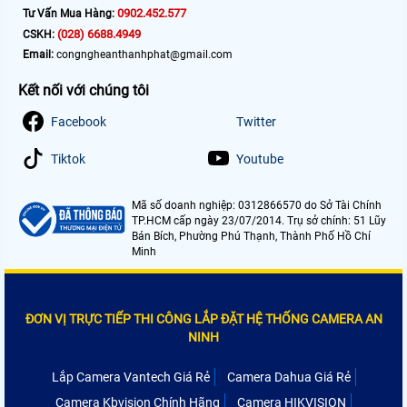
0902.452.577
Tư Vấn Mua Hàng:
(028) 6688.4949
CSKH:
Email:
congngheanthanhphat@gmail.com
Kết nối với chúng tôi
Facebook
Twitter
Tiktok
Youtube
Mã số doanh nghiệp: 0312866570 do Sở Tài Chính
TP.HCM cấp ngày 23/07/2014. Trụ sở chính: 51 Lũy
Bán Bích, Phường Phú Thạnh, Thành Phố Hồ Chí
Minh
ĐƠN VỊ TRỰC TIẾP THI CÔNG LẮP ĐẶT HỆ THỐNG CAMERA AN
NINH
Lắp Camera Vantech Giá Rẻ
Camera Dahua Giá Rẻ
Camera Kbvision Chính Hãng
Camera HIKVISION