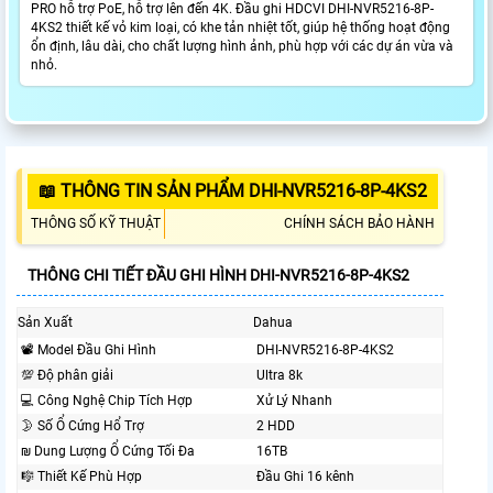
PRO hỗ trợ PoE, hỗ trợ lên đến 4K. Đầu ghi HDCVI DHI-NVR5216-8P-
4KS2 thiết kế vỏ kim loại, có khe tản nhiệt tốt, giúp hệ thống hoạt động
ổn định, lâu dài, cho chất lượng hình ảnh, phù hợp với các dự án vừa và
nhỏ.
📖 THÔNG TIN SẢN PHẨM DHI-NVR5216-8P-4KS2
THÔNG SỐ KỸ THUẬT
CHÍNH SÁCH BẢO HÀNH
THÔNG CHI TIẾT ĐẦU GHI HÌNH DHI-NVR5216-8P-4KS2
Sản Xuất
Dahua
📽 Model Đầu Ghi Hình
DHI-NVR5216-8P-4KS2
💯 Độ phân giải
Ultra 8k
💻 Công Nghệ Chip Tích Hợp
Xử Lý Nhanh
🌛 Số Ổ Cứng Hổ Trợ
2 HDD
₪ Dung Lượng Ổ Cứng Tối Đa
16TB
🎼️ Thiết Kế Phù Hợp
Đầu Ghi 16 kênh