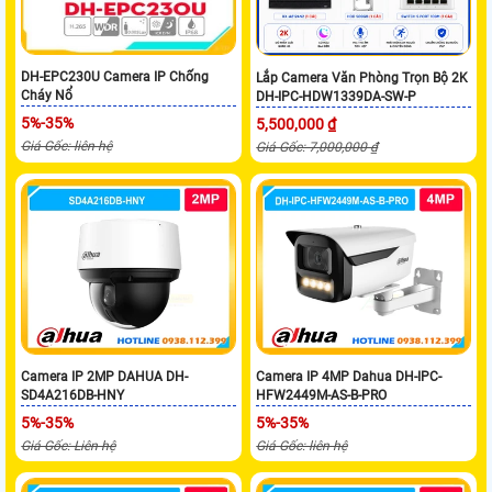
DH-EPC230U Camera IP Chống
Lắp Camera Văn Phòng Trọn Bộ 2K
Cháy Nổ
DH-IPC-HDW1339DA-SW-P
5%-35%
5,500,000 ₫
Giá Gốc: liên hệ
Giá Gốc: 7,000,000 ₫
Camera IP 2MP DAHUA DH-
Camera IP 4MP Dahua DH-IPC-
SD4A216DB-HNY
HFW2449M-AS-B-PRO
5%-35%
5%-35%
Giá Gốc: Liên hệ
Giá Gốc: liên hệ