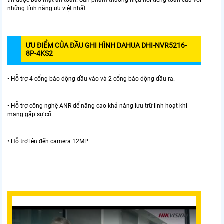
tin được bảo mật an toàn. Sản phẩm thương hiệu nổi tiếng toàn cầu với
những tính năng ưu việt nhất
ƯU ĐIỂM CỦA ĐẦU GHI HÌNH DAHUA DHI-NVR5216-
8P-4KS2
• Hỗ trợ 4 cổng báo động đầu vào và 2 cổng báo động đầu ra.
• Hỗ trợ công nghệ ANR để nâng cao khả năng lưu trữ linh hoạt khi
mạng gặp sự cố.
• Hỗ trợ lên đến camera 12MP.