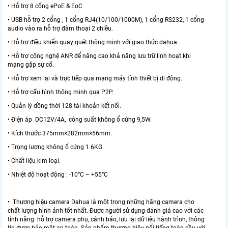
• Hỗ trợ 8 cổng ePoE & EoC
• USB hỗ trợ 2 cổng , 1 cổng RJ4(10/100/1000M), 1 cổng RS232, 1 cổng
audio vào ra hỗ trợ đàm thoại 2 chiều.
• Hỗ trợ điều khiển quay quét thông minh với giao thức dahua.
• Hỗ trợ công nghệ ANR để nâng cao khả năng lưu trữ linh hoạt khi
mạng gặp sự cố.
• Hỗ trợ xem lại và trực tiếp qua mạng máy tính thiết bị di động.
• Hỗ trợ cấu hình thông minh qua P2P.
• Quản lý đồng thời 128 tài khoản kết nối.
• Điện áp DC12V/4A, công suất không ổ cứng 9,5W.
• Kích thước 375mm×282mm×56mm.
• Trọng lượng không ổ cứng 1.6KG.
• Chất liệu kim loại.
• Nhiệt độ hoạt động : -10°C ~ +55°C
• Thương hiệu camera Dahua là một trong những hãng camera cho
chất lượng hình ảnh tốt nhất. Được người sử dụng đánh giá cao với các
tính năng: hỗ trợ camera phụ, cảnh báo, lưu lại dữ liệu hành trình, thông