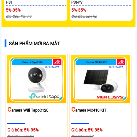
H3I
P3I-PV
5%-35%
5%-35%
Giá Gốc: liên hệ
Giá Gốc: liên hệ
SẢN PHẨM MỚI RA MẮT
C
C
Amera Wifi TapoC120
Amera MC410 KIT
Giá bán: 5%-35%
Giá bán: 5%-35%
Giá Gốc: Liên hệ
Giá Gốc: 00 ₫