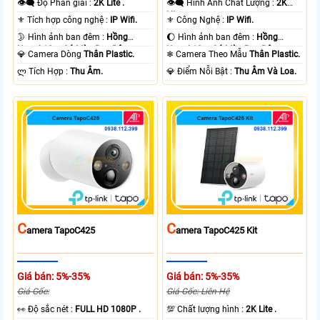
👁️‍🗨 Độ Phân giải :
2K Lite .
👁️‍🗨 Hình Ành Chất Lượng :
2K
Lite .
⚜️ Tích hợp công nghệ :
IP Wifi.
⚜️ Công Nghệ :
IP Wifi.
🌛 Hình ảnh ban đêm :
Hồng
🌔 Hình ảnh ban đêm :
Hồng
Ngoại 10m Có Màu Ban Ðêm.
Ngoại 10m Có Màu Ban Ðêm.
💎 Camera Dòng
Thân Plastic.
❄ Camera Theo Mẫu
Thân Plastic.
️ლ Tích Hợp :
Thu Âm.
️💎 Điểm Nỗi Bật :
Thu Âm Và Loa.
C
C
Amera TapoC425
Amera TapoC425 Kit
Giá bán: 5%-35%
Giá bán: 5%-35%
Giá Gốc:
Giá Gốc: Liên Hệ
️👀 Độ sắc nét :
FULL HD 1080P .
💯 Chất lượng hình :
2K Lite .