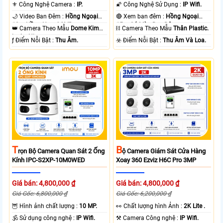
⚜️ Công Nghệ Camera :
IP.
🌠 Công Nghệ Sử Dụng :
IP Wifi.
🌙 Video Ban Đêm :
Hồng Ngoại
🔴 Xem ban đêm :
Hồng Ngoại
10m Hồng Ngoại SMD.
15m Có Màu Ban Ðêm.
👑 Camera Theo Mẫu
Dome Kim
⛓ Camera Theo Mẫu
Thân Plastic.
loại + Nhựa.
️ƒ Điểm Nỗi Bật :
Thu Âm.
️☣️ Điểm Nỗi Bật :
Thu Âm Và Loa.
T
B
Rọn Bộ Camera Quan Sát 2 Ống
Ộ Camera Giám Sát Cửa Hàng
Kính IPC-S2XP-10M0WED
Xoay 360 Ezviz H6C Pro 3MP
Giá bán: 4,800,000 ₫
Giá bán: 4,800,000 ₫
Giá Gốc: 6,800,000 ₫
Giá Gốc: 6,200,000 ₫
🦉 Hình ảnh chất lượng :
10 MP.
️👀 Chất lượng hình Ảnh :
2K Lite .
🕉️ Sử dụng công nghệ :
IP Wifi.
⚒ Camera Công nghệ :
IP Wifi.