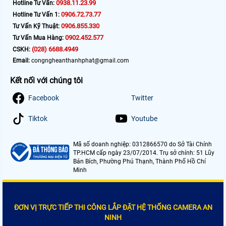
0938.11.23.99
Hotline Tư Vấn:
0906.72.73.77
Hotline Tư Vấn 1:
0906.855.330
Tư Vấn Kỹ Thuật:
0902.452.577
Tư Vấn Mua Hàng:
(028) 6688.4949
CSKH:
Email:
congngheanthanhphat@gmail.com
Kết nối với chúng tôi
Facebook
Twitter
Tiktok
Youtube
Mã số doanh nghiệp: 0312866570 do Sở Tài Chính
TP.HCM cấp ngày 23/07/2014. Trụ sở chính: 51 Lũy
Bán Bích, Phường Phú Thạnh, Thành Phố Hồ Chí
Minh
ĐƠN VỊ TRỰC TIẾP THI CÔNG LẮP ĐẶT HỆ THỐNG CAMERA AN
NINH