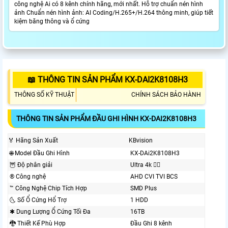
công nghệ Ai có 8 kênh chính hãng, mới nhất. Hỗ trợ chuẩn nén hình
ảnh Chuẩn nén hình ảnh: AI Coding/H.265+/H.264 thông minh, giúp tiết
kiệm băng thông và ổ cứng
📖 THÔNG TIN SẢN PHẨM KX-DAI2K8108H3
THÔNG SỐ KỸ THUẬT
CHÍNH SÁCH BẢO HÀNH
THÔNG TIN SẢN PHẨM ĐẦU GHI HÌNH KX-DAI2K8108H3
️🏅️ Hãng Sản Xuất
KBvision
🌐 Model Đầu Ghi Hình
KX-DAi2K8108H3
🦉 Độ phân giải
Ultra 4k 👍🏾
®️ Công nghệ
AHD CVI TVI BCS
™️ Công Nghệ Chip Tích Hợp
SMD Plus
🌜 Số Ổ Cứng Hổ Trợ
1 HDD
✱ Dung Lượng Ổ Cứng Tối Đa
16TB
🐉️ Thiết Kế Phù Hợp
Đầu Ghi 8 kênh