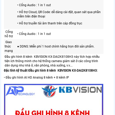
• Cổng Audio : 1 in 1 out
• Hỗ trợ Cloud, QR Code: dễ dàng cài đặt, quan sát qua phần
mềm trên điện thoại
• Hỗ trợ truyền tải âm thanh trên cáp đồng trục
Cổng
• Cổng Audio : 1 in 1 out
hỗ trợ
Giao
thức
● DDNS: Miễn phí 1 host chính hãng trọn đời sản phẩm.
mạng
Đầu ghi hình 8 kênh KBVISION KX-DAi2K8108H3 này tích hợp nhiều
tiện ích thông minh cho hệ thống camera giám sát ở các công trình
dân dụng như nhà ở, văn phòng, nhà xưởng, v.v….
Đặc tính kỹ thuât Đầu ghi hình 8 kênh KBVISION KX-DAi2K8108H3:
• Đầu ghi hình AI HD Analog 8 kênh + 8 kênh IP