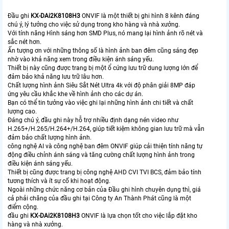
Đầu ghi
KX-DAi2K8108H3
ONVIF là một thiết bị ghi hình 8 kênh đáng
chú ý, lý tưởng cho việc sử dụng trong kho hàng và nhà xưởng.
Với tính năng Hình sáng hơn SMD Plus, nó mang lại hình ảnh rõ nét và
sắc nét hơn.
Ấn tượng ơn với những thông số là hình ảnh ban đêm cũng sáng đẹp
nhờ vào khả năng xem trong điều kiện ánh sáng yếu.
Thiết bị này cũng được trang bị một ổ cứng lưu trữ dung lượng lớn để
đảm bảo khả năng lưu trữ lâu hơn.
Chất lượng hình ảnh Siêu Sắt Nét Ultra 4k với độ phân giải 8MP đáp
ứng yêu cầu khắc khe về hình ảnh cho các dự án.
Bạn có thể tin tưởng vào việc ghi lại những hình ảnh chi tiết và chất
lượng cao.
Đáng chú ý, đầu ghi này hỗ trợ nhiều định dạng nén video như
H.265+/H.265/H.264+/H.264, giúp tiết kiệm không gian lưu trữ mà vẫn
đảm bảo chất lượng hình ảnh.
công nghệ AI và công nghệ ban đêm ONVIF giúp cải thiện tính năng tự
động điều chỉnh ánh sáng và tăng cường chất lượng hình ảnh trong
điều kiện ánh sáng yếu.
Thiết bị cũng được trang bị công nghệ AHD CVI TVI BCS, đảm bảo tính
tương thích và ít sự cố khi hoạt động.
Ngoài những chức năng cơ bản của Đầu ghi hình chuyên dụng thì, giá
cả phải chăng của đầu ghi tại Công ty An Thành Phát cũng là một
điểm cộng.
đầu ghi
KX-DAi2K8108H3
ONVIF là lựa chọn tốt cho việc lắp đặt kho
hàng và nhà xưởng.