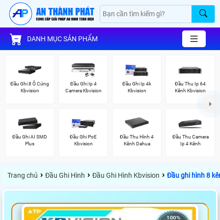
DANH MỤC SẢN PHẨM
Đầu Ghi 8 Ổ Cứng
Đầu Ghi Ip 4
Đầu Ghi Ip 4k
Đầu Thu Ip 64
Kbvision
Camera Kbvision
Kbvision
Kênh Kbvision
Đầu Ghi AI SMD
Đầu Ghi PoE
Đầu Thu Hình 4
Đầu Thu Camera
Plus
Kbvision
Kênh Dahua
Ip 4 Kênh
›
›
›
Trang chủ
Đầu Ghi Hình
Đầu Ghi Hình Kbvision
Đầu ghi hình 8 