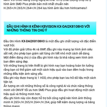
hình ảnh SMD Plus phiên bản mới nhất chuẩn nén
H.265+/H.265/H.264+/H.264 lưu hình ảnh lâu hơn hinhcamera1
ĐẦU GHI HÌNH 8 KÊNH KBVISION KX-DAI2K8108H3 VỚI
NHỮNG THÔNG TIN CHÚ Ý
Đầu Ghi Hình
KX-DAi2K8108H3
là một đầu ghi chất lượng với đặc điểm
vượt trội.
Với độ phân giải Ultra 4k và 8MP, đầu ghi này mang lại hình ảnh siêu
sắt nét, cho phép bạn giám sát từng chi tiết nhỏ một cách dễ dàng.
Một điểm đáng chú ý của đầu ghi hình này là khả năng xem hình ảnh
ban đêm sáng đẹp.
Với những trang bị trên thiết bị ghi hình nay bạn hoàng toàn tin tưởng
rằng bạn có thể giám sát một cách hiệu quả vào ban đêm hoặc trong
những điều kiện ánh sáng yếu.
Đầu ghi này được trang bị 1 HDD, cho phép bạn lưu trữ dữ liệu một cách
tiện lợi.
Ấn tượng ơn với những thông số là công nghệ AI và chức năng thông
minh với ONVIF tối ưu hơn SMD Plus giúp đầu ghi hoạt động một cách
hiệu quả và thông minh hơn.
đầu ghi hình này còn được hỗ trợ bởi công nghệ nén hình ảnh thông
minh H.265+/H.265/H.264+/H.264, giúp tiết kiệm dung lượng và băng
thông mạng.