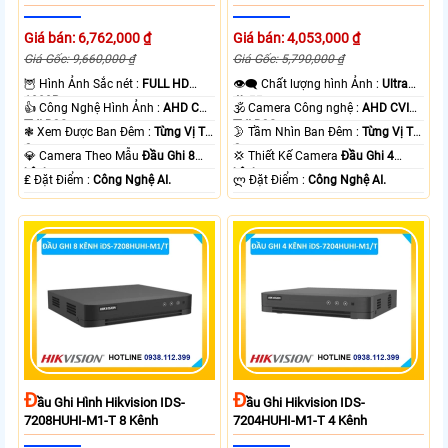
Giá bán: 6,762,000 ₫
Giá bán: 4,053,000 ₫
Giá Gốc: 9,660,000 ₫
Giá Gốc: 5,790,000 ₫
🦉 Hình Ảnh Sắc nét :
FULL HD
👁️‍🗨 Chất lượng hình Ảnh :
Ultra
1080P .
4k 👍🏾 .
👍 Công Nghệ Hình Ảnh :
AHD CVI
🕉️ Camera Công nghệ :
AHD CVI
TVI BCS.
TVI BCS.
❃ Xem Được Ban Đêm :
Từng Vị Trí
🌛 Tầm Nhìn Ban Đêm :
Từng Vị Trí
Camera .
Camera .
💎 Camera Theo Mẫu
Đầu Ghi 8
💢 Thiết Kế Camera
Đầu Ghi 4
kênh.
kênh.
️₤ Đặt Điểm :
Công Nghệ AI.
️ლ Đặt Điểm :
Công Nghệ AI.
Đ
Đ
Ầu Ghi Hình Hikvision IDS-
Ầu Ghi Hikvision IDS-
7208HUHI-M1-T 8 Kênh
7204HUHI-M1-T 4 Kênh