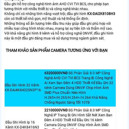
Đầu ghi hỗ trợ công nghệ hình ảnh AHD CVI TVI BCS, cho phép bạn
tương thích với nhiều thiết bị và công nghệ khác nhau.
Không chỉ có những tính năng vượt trội, đầu ghi hình
KX-DAi2K8108H3
còn có thiết kế nhỏ gọn, mỹ thuật và hệ thống ổn định.
Những thông số ấn tượng trên đầu thu này giúp đầu ghi phù hợp với
nhiều loại công trình khác nhau, mang lại sự tiện ích và thẩm mỹ cao.
Với khả năng ghi hình 8 kênh và hỗ trợ công nghệ ONVIF, đầu ghi hình
này là một đầu ghi đáng mua và sử dụng trong ngành giám sát.
THAM KHẢO SẢN PHẨM CAMERA TƯƠNG ỨNG VỚI BẠN
63200000VNÐ
Độ Phân Giải 8.0 MP Công
Nghệ AHD CVI TVI BCS Trang Bị Công Nghệ
AI Xem Ban Đêm 4 HDD Thiết Kế Đầu Ghi 32
Đầu Ghi Hình 32 Kênh
kênh Camera Dùng ONVIF Chip Hình Ảnh
KX-DAi4K8432SN3P16
SMD Plus Chuẩn Nén Hình
H.265+/H.265/H.264+/H.264 Khả Năng
Chống Ngược Sáng Tốt 10TB
22100000VNÐ
Độ Phân Giải 8.0 MP Công
Nghệ IP Trang Bị Ghi Hình Sắt Nét Xem Ban
Đêm 4 HDD Thiết Kế Đầu Ghi 16 kênh
Đầu Ghi Hình Ip 16
Camera Dùng ONVIF Chip Hình Ảnh SMD
Kênh KX-D4K8416N3