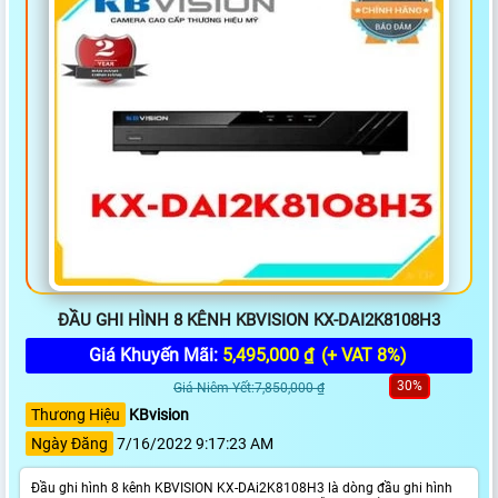
ĐẦU GHI HÌNH 8 KÊNH KBVISION KX-DAI2K8108H3
Giá Khuyến Mãi:
5,495,000 ₫
(+ VAT 8%)
30%
Giá Niêm Yết:7,850,000 ₫
Thương Hiệu
KBvision
Ngày Đăng
7/16/2022 9:17:23 AM
Đầu ghi hình 8 kênh KBVISION KX-DAi2K8108H3 là dòng đầu ghi hình