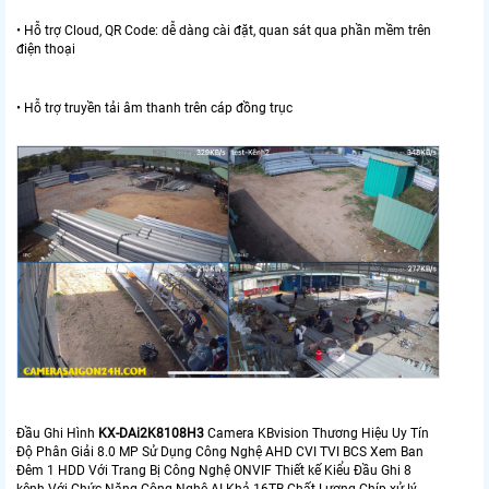
• Hỗ trợ Cloud, QR Code: dễ dàng cài đặt, quan sát qua phần mềm trên
điện thoại
• Hỗ trợ truyền tải âm thanh trên cáp đồng trục
Đầu Ghi Hình
KX-DAi2K8108H3
Camera KBvision Thương Hiệu Uy Tín
Độ Phân Giải 8.0 MP Sử Dụng Công Nghệ AHD CVI TVI BCS Xem Ban
Đêm 1 HDD Với Trang Bị Công Nghệ ONVIF Thiết kế Kiểu Đầu Ghi 8
kênh Với Chức Năng Công Nghệ AI Khả 16TB Chất Lượng Chíp xử lý