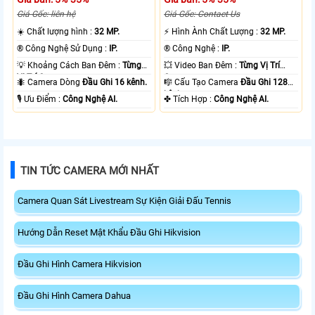
Giá Gốc: liên hệ
Giá Gốc: Contact Us
☀️ Chất lượng hình :
32 MP.
️⚡ Hình Ành Chất Lượng :
32 MP.
®️ Công Nghệ Sử Dụng :
IP.
®️ Công Nghệ :
IP.
💡 Khoảng Cách Ban Đêm :
Từng
💥 Video Ban Đêm :
Từng Vị Trí
Vị Trí Camera .
Camera .
🐜 Camera Dòng
Đầu Ghi 16 kênh.
🎼️ Cấu Tạo Camera
Đầu Ghi 128
kênh.
️🎙 Ưu Điểm :
Công Nghệ AI.
️✤ Tích Hợp :
Công Nghệ AI.
TIN TỨC CAMERA MỚI NHẤT
Camera Quan Sát Livestream Sự Kiện Giải Đấu Tennis
Hướng Dẫn Reset Mật Khẩu Đầu Ghi Hikvision
Đầu Ghi Hình Camera Hikvision
Đầu Ghi Hình Camera Dahua