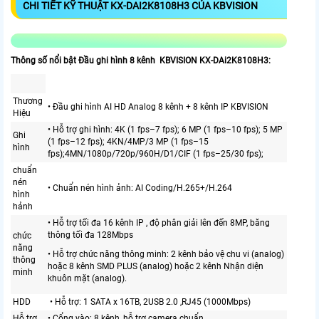
CHI TIẾT KỸ THUẬT KX-DAI2K8108H3 CỦA KBVISION
Thông số nổi bật Đầu ghi hình 8 kênh KBVISION KX-DAi2K8108H3:
Thương
• Đầu ghi hình AI HD Analog 8 kênh + 8 kênh IP KBVISION
Hiệu
• Hỗ trợ ghi hình: 4K (1 fps–7 fps); 6 MP (1 fps–10 fps); 5 MP
Ghi
(1 fps–12 fps); 4KN/4MP/3 MP (1 fps–15
hình
fps);4MN/1080p/720p/960H/D1/CIF (1 fps–25/30 fps);
chuẩn
nén
• Chuẩn nén hình ảnh: AI Coding/H.265+/H.264
hình
hảnh
• Hỗ trợ tối đa 16 kênh IP , độ phân giải lên đến 8MP, băng
thông tối đa 128Mbps
chức
năng
• Hỗ trợ chức năng thông minh: 2 kênh bảo vệ chu vi (analog)
thông
hoặc 8 kênh SMD PLUS (analog) hoặc 2 kênh Nhận diện
minh
khuôn mặt (analog).
HDD
• Hỗ trợ: 1 SATA x 16TB, 2USB 2.0 ,RJ45 (1000Mbps)
Hỗ trợ
• Cổng vào: 8 kênh, hỗ trợ camera chuẩn