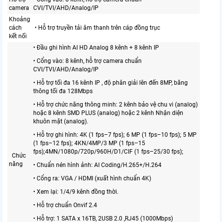
camera
CVI/TVI/AHD/Analog/IP
Khoảng
cách
• Hỗ trợ truyền tải âm thanh trên cáp đồng trục
kết nối
• Đầu ghi hình AI HD Analog 8 kênh + 8 kênh IP
• Cổng vào: 8 kênh, hỗ trợ camera chuẩn
CVI/TVI/AHD/Analog/IP
• Hỗ trợ tối đa 16 kênh IP , độ phân giải lên đến 8MP, băng
thông tối đa 128Mbps
• Hỗ trợ chức năng thông minh: 2 kênh bảo vệ chu vi (analog)
hoặc 8 kênh SMD PLUS (analog) hoặc 2 kênh Nhận diện
khuôn mặt (analog).
• Hỗ trợ ghi hình: 4K (1 fps–7 fps); 6 MP (1 fps–10 fps); 5 MP
(1 fps–12 fps); 4KN/4MP/3 MP (1 fps–15
fps);4MN/1080p/720p/960H/D1/CIF (1 fps–25/30 fps);
Chức
năng
• Chuẩn nén hình ảnh: AI Coding/H.265+/H.264
• Cổng ra: VGA / HDMI (xuất hình chuẩn 4K)
• Xem lại: 1/4/9 kênh đồng thời.
• Hỗ trợ chuẩn Onvif 2.4
• Hỗ trợ: 1 SATA x 16TB, 2USB 2.0 ,RJ45 (1000Mbps)