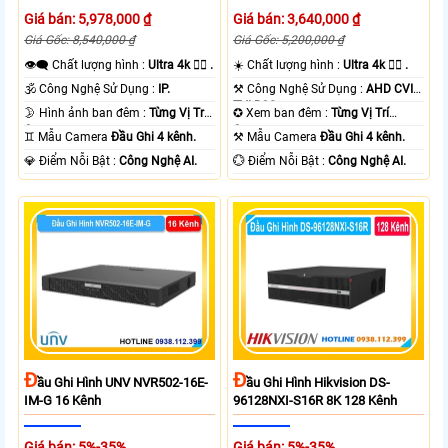
Giá bán: 5,978,000 ₫
Giá bán: 3,640,000 ₫
Giá Gốc: 8,540,000 ₫
Giá Gốc: 5,200,000 ₫
👁️‍🗨 Chất lượng hình :
Ultra 4k 👍🏾 .
☀️ Chất lượng hình :
Ultra 4k 👍🏾 .
🕉️ Công Nghệ Sử Dụng :
IP.
⚒ Công Nghệ Sử Dụng :
AHD CVI
TVI BCS.
🌛 Hình ảnh ban đêm :
Từng Vị Trí
✪ Xem ban đêm :
Từng Vị Trí
Camera .
Camera .
♊ Mẫu Camera
Đầu Ghi 4 kênh.
⚒ Mẫu Camera
Đầu Ghi 4 kênh.
️💎 Điểm Nỗi Bật :
Công Nghệ AI.
️💮 Điểm Nỗi Bật :
Công Nghệ AI.
Đ
Đ
Ầu Ghi Hình UNV NVR502-16E-
Ầu Ghi Hình Hikvision DS-
IM-G 16 Kênh
96128NXI-S16R 8K 128 Kênh
Giá bán: 5%-35%
Giá bán: 5%-35%