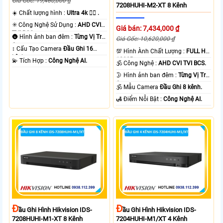
Giá Gốc: 19,460,000 ₫
7208HUHI-M2-XT 8 Kênh
☀️ Chất lượng hình :
Ultra 4k 👍🏾 .
✳️ Công Nghệ Sử Dụng :
AHD CVI
Giá bán: 7,434,000 ₫
TVI BCS.
🌚 Hình ảnh ban đêm :
Từng Vị Trí
Giá Gốc: 10,620,000 ₫
Camera .
↕️ Cấu Tạo Camera
Đầu Ghi 16
💯 Hình Ành Chất Lượng :
FULL HD
kênh.
1080P .
️💫 Tích Hợp :
Công Nghệ AI.
🕉️ Công Nghệ :
AHD CVI TVI BCS.
🌛 Hình ảnh ban đêm :
Từng Vị Trí
Camera .
🕉️ Mẫu Camera
Đầu Ghi 8 kênh.
️🛃 Điểm Nỗi Bật :
Công Nghệ AI.
Đ
Đ
Ầu Ghi Hình Hikvision IDS-
Ầu Ghi Hình Hikvision IDS-
7208HUHI-M1-XT 8 Kênh
7204HUHI-M1/XT 4 Kênh