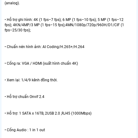
(analog).
• Hỗ trợ ghi hình: 4K (1 fps–7 fps); 6 MP (1 fps–10 fps); 5 MP (1 fps–12
fps); 4KN/4MP/3 MP (1 fps–15 fps);4MN/1080p/720p/960H/D1/CIF (1
fps–25/30 fps);
• Chuẩn nén hình ảnh: AI Coding/H.265+/H.264
• Cổng ra: VGA / HDMI (xuất hình chuẩn 4K)
• Xem lại: 1/4/9 kênh đồng thời.
• Hỗ trợ chuẩn Onvif 2.4
• Hỗ trợ: 1 SATA x 16TB, 2USB 2.0 ,RJ45 (1000Mbps)
• Cổng Audio : 1 in 1 out