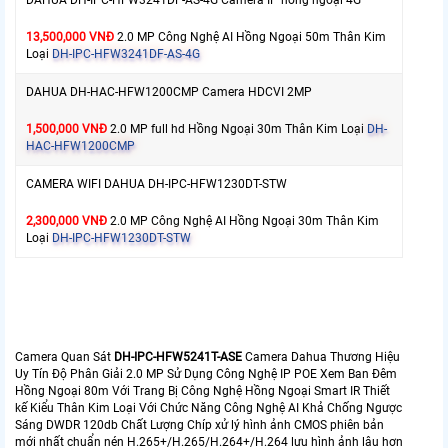
DAHUA DH-IPC-HFW3241DF-AS-4G Camera IP hồng ngoại 4G
13,500,000 VNĐ
2.0 MP Công Nghệ AI Hồng Ngoại 50m Thân Kim
Loại
DH-IPC-HFW3241DF-AS-4G
DAHUA DH-HAC-HFW1200CMP Camera HDCVI 2MP
1,500,000 VNĐ
2.0 MP full hd Hồng Ngoại 30m Thân Kim Loại
DH-
HAC-HFW1200CMP
CAMERA WIFI DAHUA DH-IPC-HFW1230DT-STW
2,300,000 VNĐ
2.0 MP Công Nghệ AI Hồng Ngoại 30m Thân Kim
Loại
DH-IPC-HFW1230DT-STW
Camera Quan Sát
DH-IPC-HFW5241T-ASE
Camera Dahua Thương Hiệu
Uy Tín Độ Phân Giải 2.0 MP Sử Dụng Công Nghệ IP POE Xem Ban Đêm
Hồng Ngoại 80m Với Trang Bị Công Nghệ Hồng Ngoại Smart IR Thiết
kế Kiểu Thân Kim Loại Với Chức Năng Công Nghệ AI Khả Chống Ngược
Sáng DWDR 120db Chất Lượng Chíp xử lý hình ảnh CMOS phiên bản
mới nhất chuẩn nén H.265+/H.265/H.264+/H.264 lưu hình ảnh lâu hơn