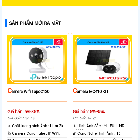
SẢN PHẨM MỚI RA MẮT
C
C
Amera Wifi TapoC120
Amera MC410 KIT
Giá bán: 5%-35%
Giá bán: 5%-35%
Giá Gốc: Liên hệ
Giá Gốc: 00 ₫
🔅 Chất lượng hình Ảnh :
Ultra 2k +
🔆 Hình Ảnh Sắc nét :
FULL HD
.
1080P .
👍 Camera Công nghệ :
IP Wifi.
🌠 Công Nghệ Hình Ảnh :
IP.