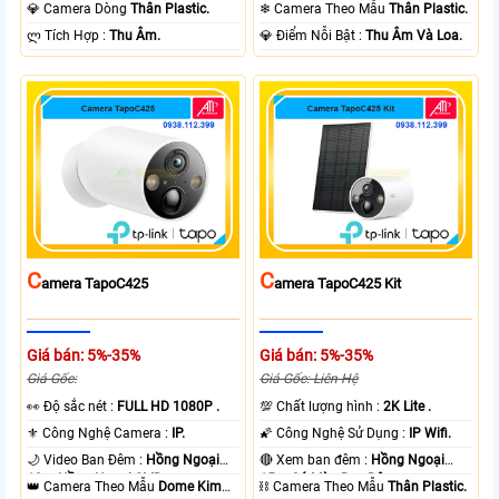
Ngoại 10m Có Màu Ban Ðêm.
Ngoại 10m Có Màu Ban Ðêm.
💎 Camera Dòng
Thân Plastic.
❄ Camera Theo Mẫu
Thân Plastic.
️ლ Tích Hợp :
Thu Âm.
️💎 Điểm Nỗi Bật :
Thu Âm Và Loa.
C
C
Amera TapoC425
Amera TapoC425 Kit
Giá bán: 5%-35%
Giá bán: 5%-35%
Giá Gốc:
Giá Gốc: Liên Hệ
️👀 Độ sắc nét :
FULL HD 1080P .
💯 Chất lượng hình :
2K Lite .
⚜️ Công Nghệ Camera :
IP.
🌠 Công Nghệ Sử Dụng :
IP Wifi.
🌙 Video Ban Đêm :
Hồng Ngoại
🔴 Xem ban đêm :
Hồng Ngoại
10m Hồng Ngoại SMD.
15m Có Màu Ban Ðêm.
👑 Camera Theo Mẫu
Dome Kim
⛓ Camera Theo Mẫu
Thân Plastic.