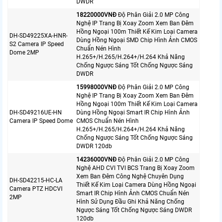
DWDR
18220000VNÐ
Độ Phân Giải 2.0 MP Công
Nghệ IP Trang Bị Xoay Zoom Xem Ban Đêm
Hồng Ngoại 100m Thiết Kế Kim Loại Camera
DH-SD49225XA-HNR-
Dùng Hồng Ngoại SMD Chip Hình Ảnh CMOS
S2 Camera IP Speed
Chuẩn Nén Hình
Dome 2MP
H.265+/H.265/H.264+/H.264 Khả Năng
Chống Ngược Sáng Tốt Chống Ngược Sáng
DWDR
15998000VNÐ
Độ Phân Giải 2.0 MP Công
Nghệ IP Trang Bị Xoay Zoom Xem Ban Đêm
Hồng Ngoại 100m Thiết Kế Kim Loại Camera
DH-SD49216UE-HN
Dùng Hồng Ngoại Smart IR Chip Hình Ảnh
Camera IP Speed Dome
CMOS Chuẩn Nén Hình
H.265+/H.265/H.264+/H.264 Khả Năng
Chống Ngược Sáng Tốt Chống Ngược Sáng
DWDR 120db
14236000VNÐ
Độ Phân Giải 2.0 MP Công
Nghệ AHD CVI TVI BCS Trang Bị Xoay Zoom
Xem Ban Đêm Công Nghệ Chuyên Dụng
DH-SD42215-HC-LA
Thiết Kế Kim Loại Camera Dùng Hồng Ngoại
Camera PTZ HDCVI
Smart IR Chip Hình Ảnh CMOS Chuẩn Nén
2MP
Hình Sử Dụng Đầu Ghi Khả Năng Chống
Ngược Sáng Tốt Chống Ngược Sáng DWDR
120db