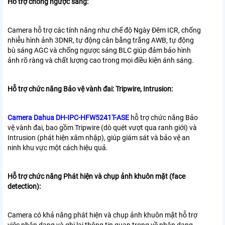
Hỗ trợ chống ngược sáng:
Camera hỗ trợ các tính năng như chế độ Ngày Đêm ICR, chống
nhiễu hình ảnh 3DNR, tự động cân bằng trắng AWB, tự động
bù sáng AGC và chống ngược sáng BLC giúp đảm bảo hình
ảnh rõ ràng và chất lượng cao trong mọi điều kiện ánh sáng.
Hỗ trợ chức năng Bảo vệ vành đai: Tripwire, Intrusion:
Camera Dahua DH-IPC-HFW5241T-ASE
hỗ trợ chức năng Bảo
vệ vành đai, bao gồm Tripwire (dò quét vượt qua ranh giới) và
Intrusion (phát hiện xâm nhập), giúp giám sát và bảo vệ an
ninh khu vực một cách hiệu quả.
Hỗ trợ chức năng Phát hiện và chụp ảnh khuôn mặt (face
detection):
Camera có khả năng phát hiện và chụp ảnh khuôn mặt hỗ trợ
việc nhận dạng và ghi lại thông tin quan trọng về nhận dạng