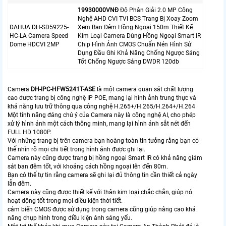
19930000VNÐ
Độ Phân Giải 2.0 MP Công
Nghệ AHD CVI TVI BCS Trang Bị Xoay Zoom
DAHUA DH-SD59225-
Xem Ban Đêm Hồng Ngoại 150m Thiết Kế
HC-LA Camera Speed
Kim Loại Camera Dùng Hồng Ngoại Smart IR
Dome HDCVI 2MP
Chip Hình Ảnh CMOS Chuẩn Nén Hình Sử
Dụng Đầu Ghi Khả Năng Chống Ngược Sáng
Tốt Chống Ngược Sáng DWDR 120db
Camera
DH-IPC-HFW5241T-ASE
là một camera quan sát chất lượng
cao được trang bị công nghệ IP POE, mang lại hình ảnh trung thực và
khả năng lưu trữ thông qua công nghệ H.265+/H.265/H.264+/H.264
Một tính năng đáng chú ý của Camera này là công nghệ AI, cho phép
xử lý hình ảnh một cách thông minh, mang lại hình ảnh sắt nét đến
FULL HD 1080P.
Với những trang bị trên camera bạn hoàng toàn tin tưởng rằng bạn có
thể nhìn rõ mọi chi tiết trong hình ảnh được ghi lại.
Camera này cũng được trang bị hồng ngoại Smart IR có khả năng giám
sát ban đêm tốt, với khoảng cách hồng ngoại lên đến 80m.
Bạn có thể tự tin rằng camera sẽ ghi lại đủ thông tin cần thiết cả ngày
lẫn đêm.
Camera này cũng được thiết kế với thân kim loại chắc chắn, giúp nó
hoạt động tốt trong mọi điều kiện thời tiết.
cảm biến CMOS được sử dụng trong camera cũng giúp nâng cao khả
năng chụp hình trong điều kiện ánh sáng yếu.