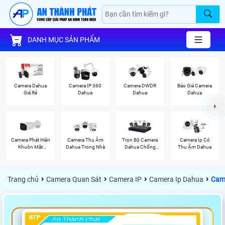
DANH MỤC SẢN PHẨM
Camera Dahua
Camera IP 360
Camera DWDR
Báo Giá Camera
Giá Rẻ
Dahua
Dahua
Dahua
Camera Phát Hiện
Camera Thu Âm
Trọn Bộ Camera
Camera Ip Có
Khuôn Mặt
Dahua Trong Nhà
Dahua Chống
Thu Ậm Dahua
Dahua
Trộm
›
›
›
›
Trang chủ
Camera Quan Sát
Camera IP
Camera Ip Dahua
Cam