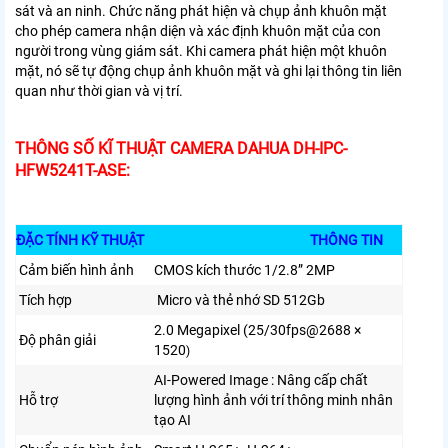
sát và an ninh. Chức năng phát hiện và chụp ảnh khuôn mặt
cho phép camera nhận diện và xác định khuôn mặt của con
người trong vùng giám sát. Khi camera phát hiện một khuôn
mặt, nó sẽ tự động chụp ảnh khuôn mặt và ghi lại thông tin liên
quan như thời gian và vị trí.
THÔNG SỐ KĨ THUẬT CAMERA DAHUA DH-IPC-
HFW5241T-ASE:
ĐẶC TÍNH KỸ THUẬT
THÔNG TIN
Cảm biến hình ảnh
CMOS kích thước 1/2.8” 2MP
Tích hợp
Micro và thẻ nhớ SD 512Gb
2.0 Megapixel (
25/30fps@2688 ×
Độ phân giải
1520
)
AI-Powered Image : Nâng cấp chất
Hỗ trợ
lượng hình ảnh với trí thông minh nhân
tạo AI