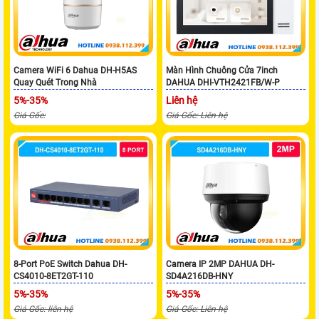
Camera WiFi 6 Dahua DH-H5AS
Màn Hình Chuông Cửa 7inch
Quay Quét Trong Nhà
DAHUA DHI-VTH2421FB/W-P
5%-35%
Liên hệ
Giá Gốc:
Giá Gốc: Liên hệ
8-Port PoE Switch Dahua DH-
Camera IP 2MP DAHUA DH-
CS4010-8ET2GT-110
SD4A216DB-HNY
5%-35%
5%-35%
Giá Gốc: liên hệ
Giá Gốc: Liên hệ