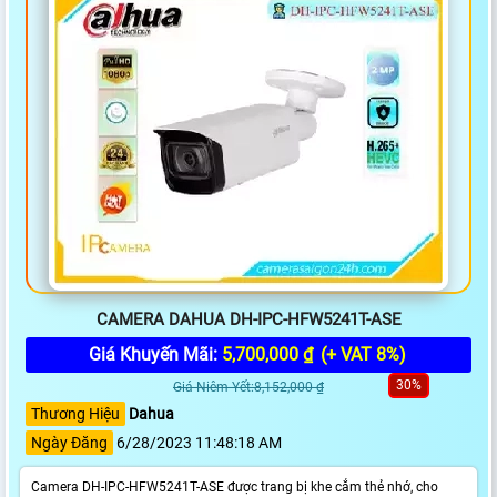
CAMERA DAHUA DH-IPC-HFW5241T-ASE
Giá Khuyến Mãi:
5,700,000 ₫
(+ VAT 8%)
30%
Giá Niêm Yết:8,152,000 ₫
Thương Hiệu
Dahua
Ngày Đăng
6/28/2023 11:48:18 AM
Camera DH-IPC-HFW5241T-ASE được trang bị khe cắm thẻ nhớ, cho