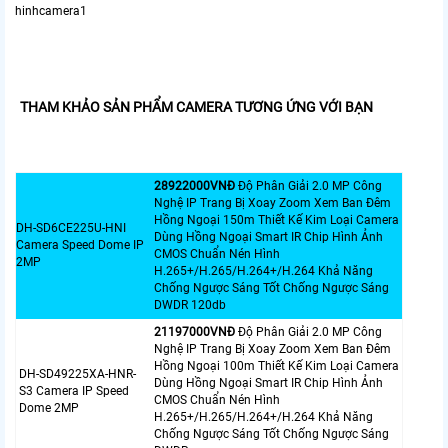
hinhcamera1
THAM KHẢO SẢN PHẨM CAMERA TƯƠNG ỨNG VỚI BẠN
28922000VNÐ
Độ Phân Giải 2.0 MP Công
Nghệ IP Trang Bị Xoay Zoom Xem Ban Đêm
Hồng Ngoại 150m Thiết Kế Kim Loại Camera
DH-SD6CE225U-HNI
Dùng Hồng Ngoại Smart IR Chip Hình Ảnh
Camera Speed Dome IP
CMOS Chuẩn Nén Hình
2MP
H.265+/H.265/H.264+/H.264 Khả Năng
Chống Ngược Sáng Tốt Chống Ngược Sáng
DWDR 120db
21197000VNÐ
Độ Phân Giải 2.0 MP Công
Nghệ IP Trang Bị Xoay Zoom Xem Ban Đêm
Hồng Ngoại 100m Thiết Kế Kim Loại Camera
DH-SD49225XA-HNR-
Dùng Hồng Ngoại Smart IR Chip Hình Ảnh
S3 Camera IP Speed
CMOS Chuẩn Nén Hình
Dome 2MP
H.265+/H.265/H.264+/H.264 Khả Năng
Chống Ngược Sáng Tốt Chống Ngược Sáng