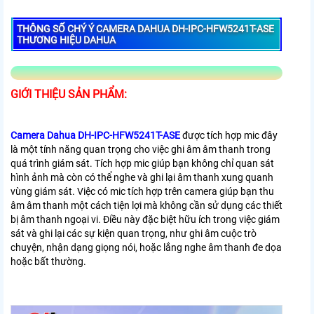
THÔNG SỐ CHÝ Ý CAMERA DAHUA DH-IPC-HFW5241T-ASE
THƯƠNG HIỆU DAHUA
GIỚI THIỆU SẢN PHẨM:
Camera Dahua DH-IPC-HFW5241T-ASE
được tích hợp mic đây
là một tính năng quan trọng cho việc ghi âm âm thanh trong
quá trình giám sát. Tích hợp mic giúp bạn không chỉ quan sát
hình ảnh mà còn có thể nghe và ghi lại âm thanh xung quanh
vùng giám sát.
Việc có mic tích hợp trên camera giúp bạn thu
âm âm thanh một cách tiện lợi mà không cần sử dụng các thiết
bị âm thanh ngoại vi. Điều này đặc biệt hữu ích trong việc giám
sát và ghi lại các sự kiện quan trọng, như ghi âm cuộc trò
chuyện, nhận dạng giọng nói, hoặc lắng nghe âm thanh đe dọa
hoặc bất thường.