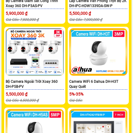
Bộ Camera Giám Sát Công Trình
Lắp Camera Văn Phòng Trọn Bộ 2K
Xoay 360 DH-P3AS-PV
DH-IPC-HDW1339DA-SW-P
5,900,000 ₫
5,500,000 ₫
Giá Gốc: 7,500,000 ₫
Giá Gốc: 7,000,000 ₫
Bộ Camera Ngoài Trời Xoay 360
Camera WiFi 6 Dahua DH-H3T
DH-P5B-PV
Quay Quét
5,500,000 ₫
5%-35%
Giá Gốc: 6,500,000 ₫
Giá Gốc: