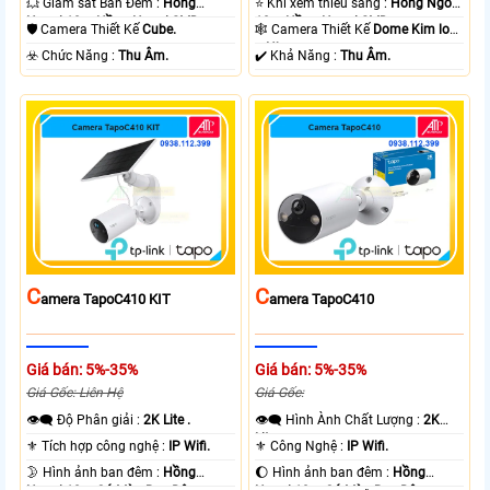
💥 Giám sát Ban Đêm :
Hồng
⭐ Khi xem thiếu sáng :
Hồng Ngoại
Ngoại 10m Hồng Ngoại SMD.
10m Hồng Ngoại SMD.
🛡 Camera Thiết Kế
Cube.
🕸️ Camera Thiết Kế
Dome Kim loại
+ Nhựa.
️☣️ Chức Năng :
Thu Âm.
️✔️ Khả Năng :
Thu Âm.
C
C
Amera TapoC410 KIT
Amera TapoC410
Giá bán: 5%-35%
Giá bán: 5%-35%
Giá Gốc: Liên Hệ
Giá Gốc:
👁️‍🗨 Độ Phân giải :
2K Lite .
👁️‍🗨 Hình Ành Chất Lượng :
2K
Lite .
⚜️ Tích hợp công nghệ :
IP Wifi.
⚜️ Công Nghệ :
IP Wifi.
🌛 Hình ảnh ban đêm :
Hồng
🌔 Hình ảnh ban đêm :
Hồng