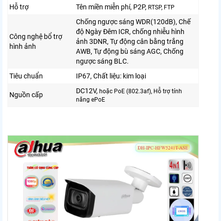
Hỗ trợ
Tên miền miễn phí, P2P,
RTSP, FTP
Chống ngược sáng WDR(120dB),
Chế
độ Ngày Đêm ICR, chống nhiễu hình
Công nghệ bổ trợ
ảnh 3DNR, Tự động cân bằng trắng
hình ảnh
AWB, Tự động bù sáng AGC, Chống
ngược sáng BLC.
Tiêu chuẩn
IP67, Chất liệu: kim loại
DC12V,
hoặc PoE (802.3af), Hỗ trợ tính
Nguồn cấp
năng ePoE