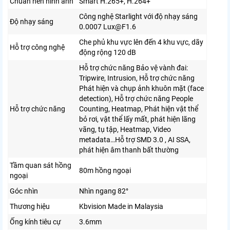
Chuẩn nén hình ảnh
Smart H.265+, H.264+
Công nghệ Starlight với độ nhạy sáng
Độ nhạy sáng
0.0007 Lux@F1.6
Che phủ khu vực lên đến 4 khu vực, dãy
Hỗ trợ công nghệ
động rộng 120 dB
Hỗ trợ chức năng Bảo vệ vành đai:
Tripwire, Intrusion, Hỗ trợ chức năng
Phát hiện và chụp ảnh khuôn mặt (face
detection), Hỗ trợ chức năng People
Hỗ trợ chức năng
Counting, Heatmap, Phát hiện vật thể
bỏ rơi, vật thể lấy mất, phát hiện lãng
vãng, tụ tập, Heatmap, Video
metadata…Hỗ trợ SMD 3.0 , AI SSA,
phát hiện âm thanh bất thường
Tầm quan sát hồng
80m hồng ngoại
ngoại
Góc nhìn
Nhìn ngang 82°
Thương hiệu
Kbvision Made in Malaysia
Ống kính tiêu cự
3.6mm