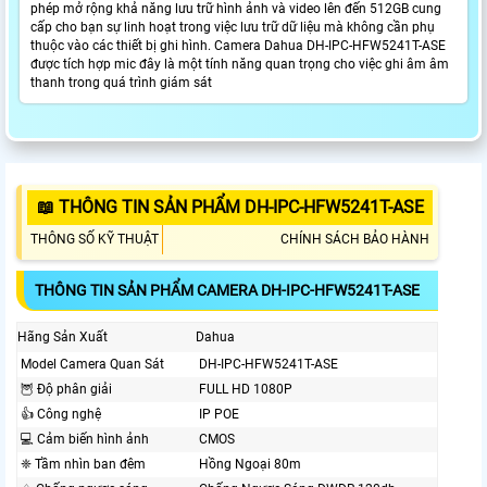
phép mở rộng khả năng lưu trữ hình ảnh và video lên đến 512GB cung
cấp cho bạn sự linh hoạt trong việc lưu trữ dữ liệu mà không cần phụ
thuộc vào các thiết bị ghi hình. Camera Dahua DH-IPC-HFW5241T-ASE
được tích hợp mic đây là một tính năng quan trọng cho việc ghi âm âm
thanh trong quá trình giám sát
📖 THÔNG TIN SẢN PHẨM DH-IPC-HFW5241T-ASE
THÔNG SỐ KỸ THUẬT
CHÍNH SÁCH BẢO HÀNH
THÔNG TIN SẢN PHẨM CAMERA DH-IPC-HFW5241T-ASE
Hãng Sản Xuất
Dahua
Model Camera Quan Sát
DH-IPC-HFW5241T-ASE
🦉 Độ phân giải
FULL HD 1080P
👍 Công nghệ
IP POE
💻 Cảm biến hình ảnh
CMOS
❈ Tầm nhìn ban đêm
Hồng Ngoại 80m