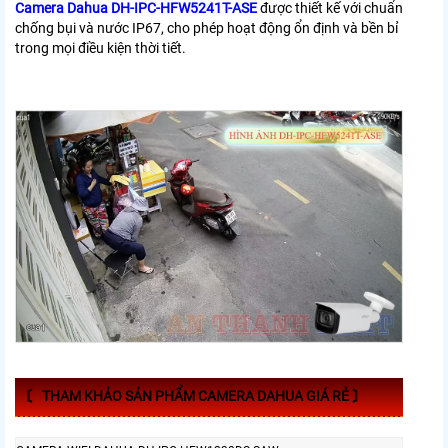
Camera Dahua DH-IPC-HFW5241T-ASE
được thiết kế với chuẩn
chống bụi và nước IP67, cho phép hoạt động ổn định và bền bỉ
trong mọi điều kiện thời tiết.
〘 THAM KHẢO SẢN PHẨM CAMERA DAHUA GIÁ RẺ 〙