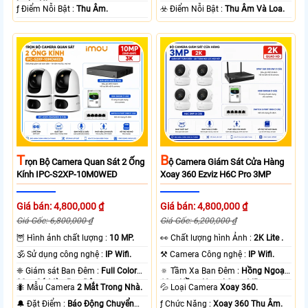
loại + Nhựa.
️ƒ Điểm Nỗi Bật :
Thu Âm.
️☣️ Điểm Nỗi Bật :
Thu Âm Và Loa.
T
B
Rọn Bộ Camera Quan Sát 2 Ống
Ộ Camera Giám Sát Cửa Hàng
Kính IPC-S2XP-10M0WED
Xoay 360 Ezviz H6C Pro 3MP
Giá bán: 4,800,000 ₫
Giá bán: 4,800,000 ₫
Giá Gốc: 6,800,000 ₫
Giá Gốc: 6,200,000 ₫
🦉 Hình ảnh chất lượng :
10 MP.
️👀 Chất lượng hình Ảnh :
2K Lite .
🕉️ Sử dụng công nghệ :
IP Wifi.
⚒ Camera Công nghệ :
IP Wifi.
❈ Giám sát Ban Đêm :
Full Color
🔅 Tầm Xa Ban Đêm :
Hồng Ngoại
20m Có Màu Ban Ðêm.
10m Hồng Ngoại Smart IR.
🐜 Mẫu Camera
2 Mắt Trong Nhà.
💦 Loại Camera
Xoay 360.
️🔔 Đặt Điểm :
Báo Động Chuyển
️ƒ Chức Năng :
Xoay 360 Thu Âm.