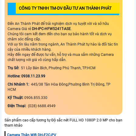
CÔNG TY TNHH TM-DV ĐẦU TƯ AN THÀNH PHÁT
Đến An Thành Phát để trải nghiệm dịch vụ tuyệt vời và sở hữu
Camera Giá rẻ
DH-IPC-HFW5241T-ASE
.
Chúng tôi cam kết đem đến cho bạn sự bảo hành tốt và dịch vụ
chăm sóc đẳng cấp.
Với uy tín lâu năm trong ngành, An Thành Phát tự hào là đối tác tin
cậy của nhiều khách hàng.
Hãy đến ngay để được tư vấn, hỗ trợ và mua sắm những Camera
chất lượng với giá vô cùng hấp dẫn.
Trụ Sở:
51 Lũy Bán Bích, Phường Phú Thạnh, TP.HCM
Hotline: 0938.11.23.99
Chi Nhánh 1:
445/38 Tân Hòa Đông,Phường Bình Trị Đông, TP
HCM
Kỹ Thuật:
0906.855.330
Điện Thoại:
(028) 6688.4949
Sản phẩm cao cấp tương tự Độ sắc nét FULL HD 1080P 2.0 MP cho bạn
tham khảo
Camera Thân WIfi DH-F2C-PV