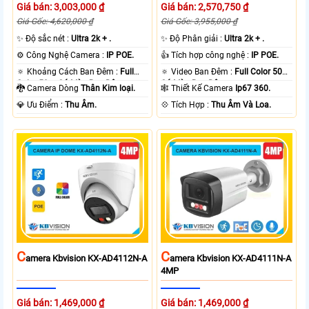
Giá bán: 3,003,000 ₫
Giá bán: 2,570,750 ₫
Giá Gốc: 4,620,000 ₫
Giá Gốc: 3,955,000 ₫
✨ Độ sắc nét :
Ultra 2k + .
✨ Độ Phân giải :
Ultra 2k + .
⚙ Công Nghệ Camera :
IP POE.
👍 Tích hợp công nghệ :
IP POE.
🔅 Khoảng Cách Ban Đêm :
Full
🔅 Video Ban Đêm :
Full Color 50m
Color 50m Có Màu Ban Ðêm.
Có Màu Ban Ðêm.
🐉️ Camera Dòng
Thân Kim loại.
🕸️ Thiết Kế Camera
Ip67 360.
️💎 Ưu Điểm :
Thu Âm.
️💠 Tích Hợp :
Thu Âm Và Loa.
C
C
Amera Kbvision KX-AD4112N-A
Amera Kbvision KX-AD4111N-A
4MP
Giá bán: 1,469,000 ₫
Giá bán: 1,469,000 ₫