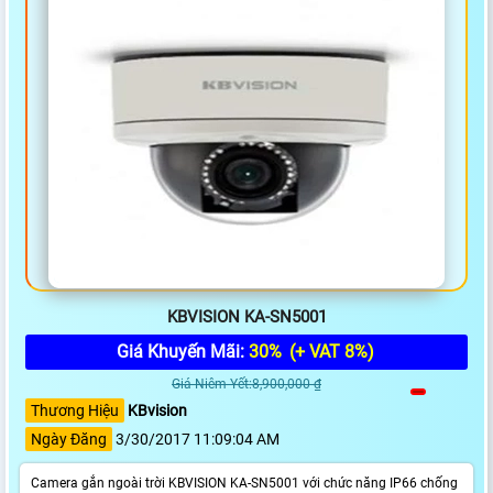
KBVISION KA-SN5001
Giá Khuyến Mãi:
30%
(+ VAT 8%)
Giá Niêm Yết:8,900,000 ₫
Thương Hiệu
KBvision
Ngày Đăng
3/30/2017 11:09:04 AM
Camera gắn ngoài trời KBVISION KA-SN5001 với chức năng IP66 chống