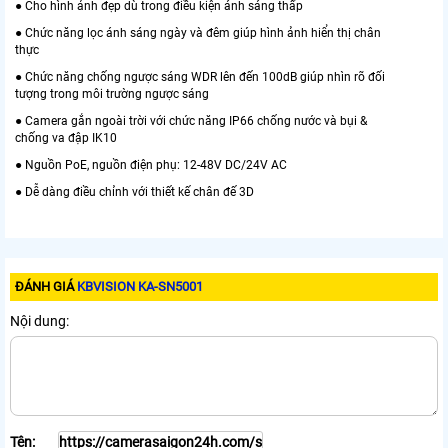
● Cho hình ảnh đẹp dù trong điều kiện ánh sáng thấp
● Chức năng lọc ánh sáng ngày và đêm giúp hình ảnh hiển thị chân
thực
● Chức năng chống ngược sáng WDR lên đến 100dB giúp nhìn rõ đối
tượng trong môi trường ngược sáng
● Camera gắn ngoài trời với chức năng IP66 chống nước và bụi &
chống va đập IK10
● Nguồn PoE, nguồn điện phụ: 12-48V DC/24V AC
● Dễ dàng điều chỉnh với thiết kế chân đế 3D
ĐÁNH GIÁ
KBVISION KA-SN5001
Nội dung:
Tên: