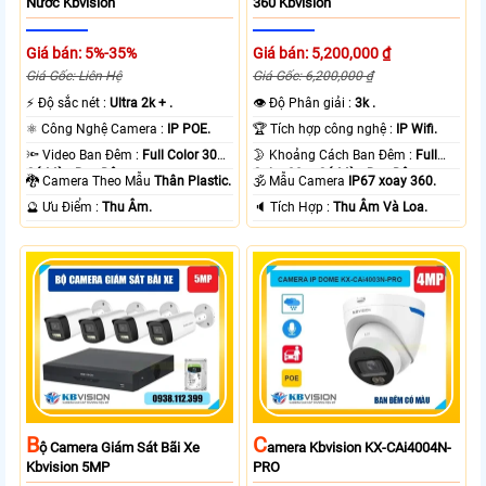
Nước Kbvision
360 Kbvision
Giá bán: 5%-35%
Giá bán: 5,200,000 ₫
Giá Gốc: Liên Hệ
Giá Gốc: 6,200,000 ₫
️⚡ Độ sắc nét :
Ultra 2k + .
👁 Độ Phân giải :
3k .
⚛️ Công Nghệ Camera :
IP POE.
🏆 Tích hợp công nghệ :
IP Wifi.
🔦 Video Ban Đêm :
Full Color 30m
🌛 Khoảng Cách Ban Đêm :
Full
Có Màu Ban Ðêm.
Color 30m Có Màu Ban Ðêm.
🐉️ Camera Theo Mẫu
Thân Plastic.
🕉️ Mẫu Camera
IP67 xoay 360.
️🔮 Ưu Điểm :
Thu Âm.
️🔈 Tích Hợp :
Thu Âm Và Loa.
B
C
Ộ Camera Giám Sát Bãi Xe
Amera Kbvision KX-CAi4004N-
Kbvision 5MP
PRO