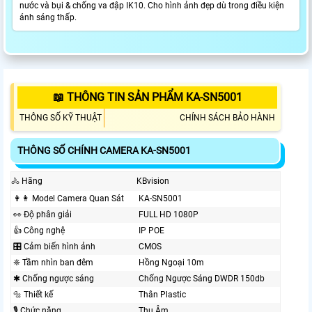
nước và bụi & chống va đập IK10. Cho hình ảnh đẹp dù trong điều kiện
ánh sáng thấp.
📖 THÔNG TIN SẢN PHẨM KA-SN5001
THÔNG SỐ KỸ THUẬT
CHÍNH SÁCH BẢO HÀNH
THÔNG SỐ CHÍNH CAMERA KA-SN5001
🚴 Hãng
KBvision
️👩‍👩 Model Camera Quan Sát
KA-SN5001
️👀 Độ phân giải
FULL HD 1080P
👍 Công nghệ
IP POE
🎛 Cảm biến hình ảnh
CMOS
❈ Tầm nhìn ban đêm
Hồng Ngoại 10m
✱ Chống ngược sáng
Chống Ngược Sáng DWDR 150db
🔩 Thiết kế
Thân Plastic
🎙 Chức năng
Thu Âm