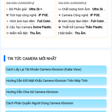
Giá Gốc: 2,260,000 ₫
Giá Gốc: 2,260,000 ₫
✨ Độ Phân giải :
Ultra 2k + .
️👀 Chất lượng hình Ảnh :
Ultra 2k +
.
⚒ Tích hợp công nghệ :
IP POE.
⚜️ Camera Công nghệ :
IP POE.
🔅 Hình ảnh ban đêm :
Full Color
❂ Xem Được Ban Đêm :
Full Color
30m Có Màu Ban Ðêm.
30m Có Màu Ban Ðêm.
♊ Cấu Tạo Camera
Dome Plastic.
💎 Thiết Kế Camera
Thân Plastic.
️💠 Điểm Nỗi Bật :
Thu Âm.
️ƒ Đặt Điểm :
Thu Âm.
TIN TỨC CAMERA MỚI NHẤT
Cách Lấy Lại Tài Khoản Camera Kbvision (Kabe View)
Hướng Dẫn Đổi Mật Khẩu Camera Kbvision Trên Máy Tính
Hướng Dẫn Chia Sẻ Camera Kbvision
Cách Phân Quyền Người Dùng Camera Kbvision