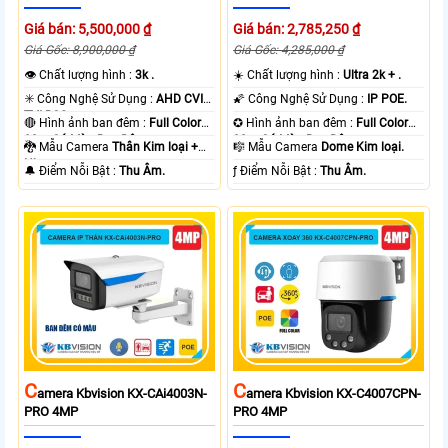
Giá bán: 5,500,000 ₫
Giá bán: 2,785,250 ₫
Giá Gốc: 8,900,000 ₫
Giá Gốc: 4,285,000 ₫
👁 Chất lượng hình :
3k .
☀️ Chất lượng hình :
Ultra 2k + .
✳️ Công Nghệ Sử Dụng :
AHD CVI
🌠 Công Nghệ Sử Dụng :
IP POE.
TVI BCS.
🔴 Hình ảnh ban đêm :
Full Color
✪ Hình ảnh ban đêm :
Full Color
80m Có Màu Ban Ðêm.
30m Có Màu Ban Ðêm.
🐉️ Mẫu Camera
Thân Kim loại +
🎼️ Mẫu Camera
Dome Kim loại.
Nhựa.
️🔔 Điểm Nỗi Bật :
Thu Âm.
️ƒ Điểm Nỗi Bật :
Thu Âm.
C
C
Amera Kbvision KX-CAi4003N-
Amera Kbvision KX-C4007CPN-
PRO 4MP
PRO 4MP