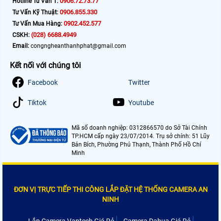
0906.72.73.77
Hotline Tư Vấn 1:
0906.855.330
Tư Vấn Kỹ Thuật:
0902.452.577
Tư Vấn Mua Hàng:
(028) 6688.4949
CSKH:
Email:
congngheanthanhphat@gmail.com
Kết nối với chúng tôi
Facebook
Twitter
Tiktok
Youtube
Mã số doanh nghiệp: 0312866570 do Sở Tài Chính
TP.HCM cấp ngày 23/07/2014. Trụ sở chính: 51 Lũy
Bán Bích, Phường Phú Thạnh, Thành Phố Hồ Chí
Minh
ĐƠN VỊ TRỰC TIẾP THI CÔNG LẮP ĐẶT HỆ THỐNG CAMERA AN
NINH
Lắp Camera Vantech Giá Rẻ
Camera Dahua Giá Rẻ