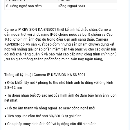
🔖 Công nghệ ban đêm
Hồng Ngoại SMD
Camera IP KBVISION KA-SN5001 thiết kế tinh tế, chắc chắn, Camera
gắn ngoài trời với chức năng IP66 chống nước và bụi & chống va đập
IK10. Cho hình ảnh đẹp dù trong điều kiện ánh sáng thấp. Camera
KBVISION do Mỹ sản xuất bao gồm những sản phẩm chuyên dụng kết
hợp với những giải pháp phần mềm tiên tiến phục vụ cho các dự án lớn
đòi hỏi khả năng quản lý và bảo mật cao cấp như: công trình chính phủ
, dự án giao thông, thành phố thông minh, Sân bay, ngân hàng, ...
Thông số kỹ thuật Camera IP KBVISION KA-SN5001
● Điều khiển lấy nét / phóng to thu nhỏ hình ảnh tự động với ống kính
2.8~12mm
● Tự động nhận biết độ sác nét của hình ảnh để đảm bảo hình ảnh luôn
nét nhất
● Hỗ trợ âm thanh và hồng ngoại led laser công nghệ mới
● Tích hợp khe cắm thẻ nhớ SD/SDHC tự ghi hình
● Cho phép xoay hình ảnh 90° và tự động cân đối hình ảnh