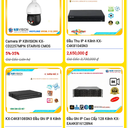
Đầu Thu IP 4 Kênh KX-
Camera IP KBVISION KX-
C4K8104SN3
CD2257MPN STARVIS CMOS
2,650,000 ₫
5%-35%
Giá Gốc: 3,730,000 ₫
Giá Gốc: Liên hệ
KX-C4K8108SN3 Đầu Ghi IP 8 Kênh
Đầu Ghi IP Cao Cấp 128 Kênh KX-
EAi4K816128N4