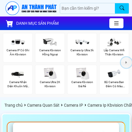
DANH MỤC SẢN PHẨM
Camera IP Có Ghi
Camera Kbvision
Camera Ip Ultra 3k
Lắp Camera Wifi
Âm Kbvision
Hồng Ngoại
Kbvision
Thân Kbvision
Camera Nhận
Camera Ultra 2K
Camera Kbvision
Bộ Camera Ban
Diện Khuôn Mặt
Kbvision
Giá Rẻ
Đêm Có Màu
Kbvision
Kbvision
›
›
›
Trang chủ
Camera Quan Sát
Camera IP
Camera Ip Kbvision Chấ