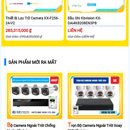
Thiết Bị Lưu Trữ Camera KX-F256-
Đầu Ghi Kbvision KX-
24-V2
DAi4K8208EN3P8
285,315,000 ₫
LIÊN HỆ
Giá Gốc: 290,820,000 ₫
Giá Gốc: LIÊN HỆ
SẢN PHẨM MỚI RA MẮT
B
T
Ộ Camera Ngoài Trời Chống
Rọn Bộ Camera Ngoài Trời Xoay