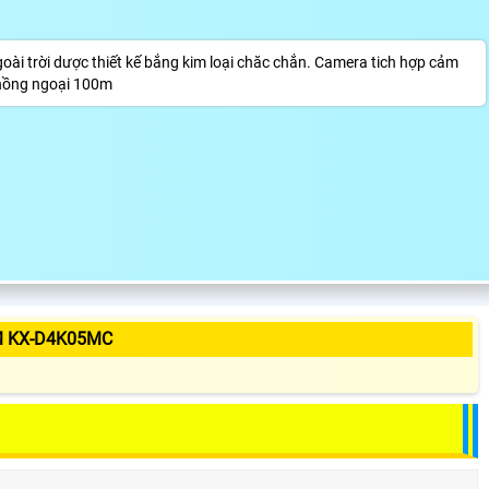
 trời dược thiết kế bắng kim loại chăc chắn. Camera tich hợp cảm
 hồng ngoại 100m
M KX-D4K05MC