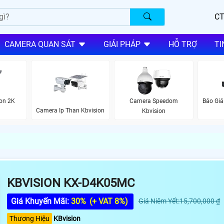
CT
CAMERA QUAN SÁT
GIẢI PHÁP
HỖ TRỢ
TI
on 2K
Camera Speedom
Báo Giá
Camera Ip Than Kbvision
Kbvision
KBVISION KX-D4K05MC
Giá Khuyến Mãi:
30%
(+ VAT 8%)
Giá Niêm Yết:15,700,000 ₫
Thương Hiệu
KBvision