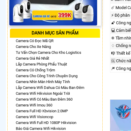
☄️ Model 
️⚡ Độ phân 
🌠 Công n
💻 Cảm biế
DANH MỤC SẢN PHẨM
❈ Tầm nhì
Camera Có Đọc Mã QR
♢ Chống n
Camera Cho Xe Nâng
Tư Vấn Chọn Camera Cho Kho Logistics
🎼️ Thiết kế
Camera Giá Rẻ Nhất
🆑 Chức n
Lắp Camera Phòng Phẩu Thuật
🎆 Công n
Camera Có Chống Trộm
Camera Cho Công Trình Chuyên Dụng
Camera Nhìn Màn Hình Máy Tính
Lắp Camera Wifi Dahua Có Màu Ban Đêm
Camera Wifi Hikvision Ngoài Trời
Camera Wifi Có Màu Ban Đêm 360
Camera Wifi Imou 360
Camera Full HD Kbvision 2.0MP
Camera Wifi Visioncop
Camera Wifi Full HD 1080P Hikvision
Báo Giá Camera Wifi Hikvision