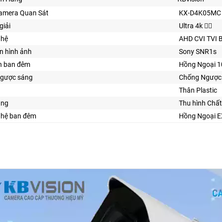
Camera Quan Sát
KX-D4K05MC
giải
Ultra 4k 👍🏾
ghệ
AHD CVI TVI 
n hình ảnh
Sony SNR1s
n ban đêm
Hồng Ngoại 
gược sáng
Chống Ngược
Thân Plastic
ăng
Thu hình Chấ
ghệ ban đêm
Hồng Ngoại E