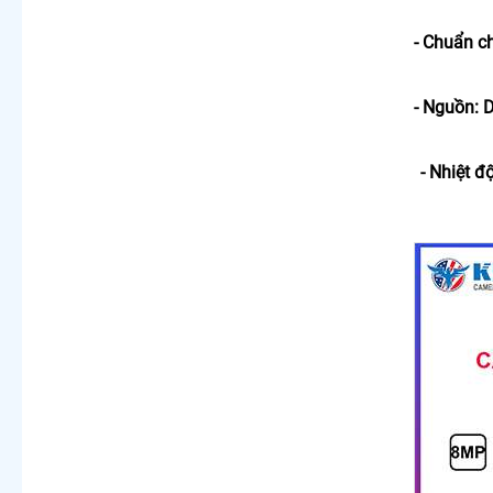
-
Chuẩn ch
- Nguồn: 
- Nhiệt đ