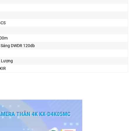
BCS
100m
 Sáng DWDR 120db
t Lượng
XIR