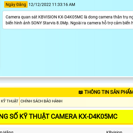
Ngày Đăng
12/12/2022 11:33:16 AM
Camera quan sát KBVISION KX-D4K05MC là dong camera thân trụ ngoài
biến hình ảnh SONY Starvis 8.0Mp. Ngoài ra camera hỗ trợ cảm biến
📖 THÔNG TIN SẢN PHẨ
 KỸ THUẬT
CHÍNH SÁCH BẢO HÀNH
NG SỐ KỸ THUẬT CAMERA KX-D4K05MC
m Hãng
KBvision