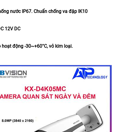
ống nước IP67. Chuẩn chống va đập IK10
DC 12V DC
ộ hoạt động -30~+60°C, vỏ kim loại.