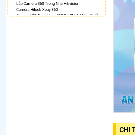
Lắp Camera 360 Trong Nhà Hikvision
Camera Hilook Xoay 360
Camera Wifi Ezviz Xoay 360 Độ Chính Hãng Chất
Lượng Tốt
Camera Kbvision Xoay 360 Toàn Cảnh
Camera Ebitcam 360
Bán Camera Dahua Xoay 360 Độ
Camera Imou 360
LẮP CAMERA THEO NHU CẦU
Lắp Camera Văn Phòng Giá Rẻ
Lắp Camera Nhà Xưởng Giá Rẻ
Lắp Camera Gia Đình Giá Rẻ
Lắp Camera Kho Hàng Giá Rẻ
Lắp Camera Cửa Hàng Giá Rẻ
Lắp Camera Wifi Giá Rẻ Chính Hãng
Lắp Camera Công Trình Giá Rẻ
Camera 360 Giá Rẻ
CHI 