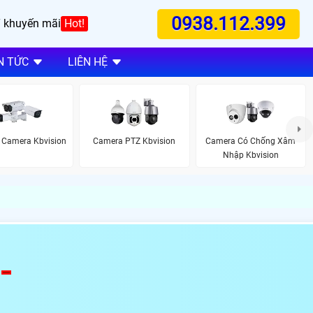
0938.112.399
 khuyến mãi
Hot!
N TỨC
LIÊN HỆ
 Camera Kbvision
Camera PTZ Kbvision
Camera Có Chống Xâm
Nhập Kbvision