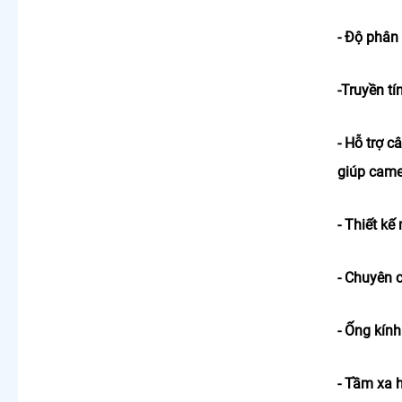
- Độ phân
-Truyền tí
- Hỗ trợ 
giúp came
- Thiết k
- Chuyên 
- Ống kín
- Tầm xa 