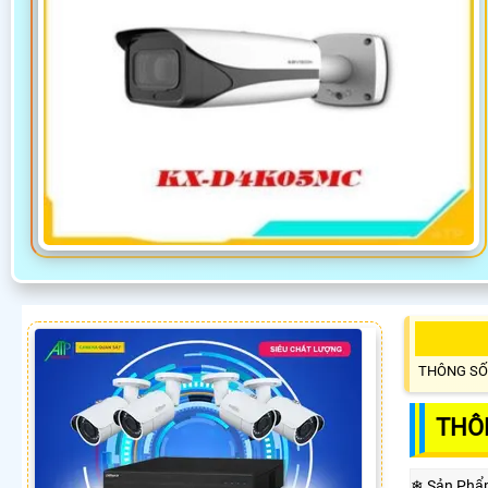
THÔNG SỐ
THÔ
❄ Sản Phẩ