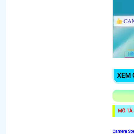
XEM 
MÔ TẢ
Camera Sp