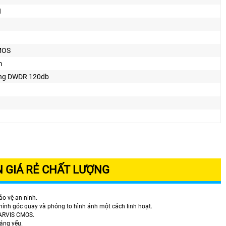
N
MOS
m
ng DWDR 120db
 GIÁ RẺ CHẤT LƯỢNG
o vệ an ninh.
hỉnh góc quay và phóng to hình ảnh một cách linh hoạt.
STARVIS CMOS.
sáng yếu.