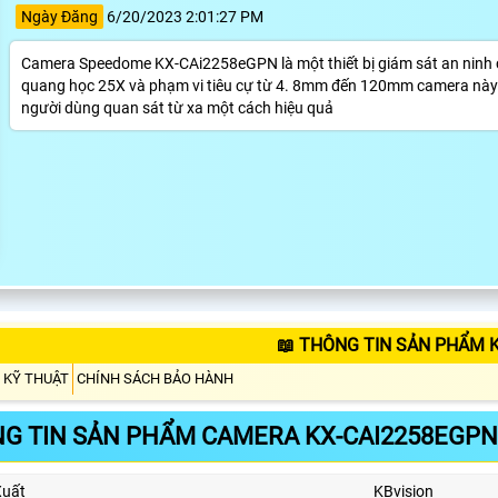
Ngày Đăng
6/20/2023 2:01:27 PM
Camera Speedome KX-CAi2258eGPN là một thiết bị giám sát an ninh 
quang học 25X và phạm vi tiêu cự từ 4. 8mm đến 120mm camera này cu
người dùng quan sát từ xa một cách hiệu quả
📖 THÔNG TIN SẢN PHẨM 
 KỸ THUẬT
CHÍNH SÁCH BẢO HÀNH
G TIN SẢN PHẨM CAMERA KX-CAI2258EGPN
Xuất
KBvision