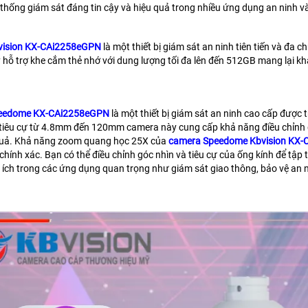
thống giám sát đáng tin cậy và hiệu quả trong nhiều ứng dụng an ninh v
vision KX-CAi2258eGPN
là một thiết bị giám sát an ninh tiên tiến và đa c
hỗ trợ khe cắm thẻ nhớ với dung lượng tối đa lên đến 512GB mang lại khả 
.
eedome KX-CAi2258eGPN
là một thiết bị giám sát an ninh cao cấp đượ
tiêu cự từ 4.8mm đến 120mm camera này cung cấp khả năng điều chỉnh gó
quả. Khả năng zoom quang học 25X của
camera Speedome Kbvision KX
chính xác. Bạn có thể điều chỉnh góc nhìn và tiêu cự của ống kính để tập t
 ích trong các ứng dụng quan trọng như giám sát giao thông, bảo vệ an n