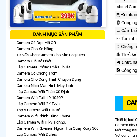
Model Cam
🦉 Độ phân
🤖️ Công n
💻 Cảm biế
DANH MỤC SẢN PHẨM
🔦 Tầm nh
Camera Có Đọc Mã QR
♢ Chống n
Camera Cho Xe Nâng
🐜 Thiết kế
Tư Vấn Chọn Camera Cho Kho Logistics
Camera Giá Rẻ Nhất
🔈 Chức n
Lắp Camera Phòng Phẩu Thuật
🎑 Công n
Camera Có Chống Trộm
Camera Cho Công Trình Chuyên Dụng
Camera Nhìn Màn Hình Máy Tính
Lắp Camera Wifi Thân Cố Định
Camera Wifi Full HD 1080P
CA
Lắp Camera Wiif 2K Ezviz
Top 5 Camera Wifi Giá Rẻ
Camera Wifi Chính Hãng Kbone
Thiết bị loại
Lắp Camea Wifi Hikvision 2K
Camera này đ
Camera Wifi Kbvision Ngoài Trời Quay Xoay 360
Một trong nh
Lắp Camera Wifi Dahua
Với công ngh