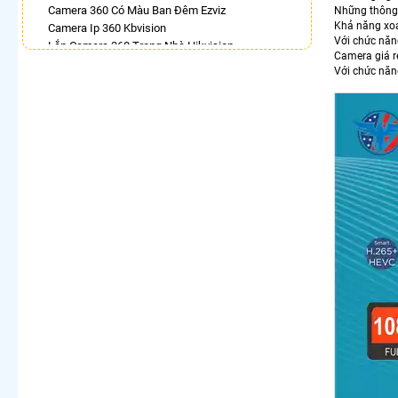
Camera 360 Có Màu Ban Đêm Ezviz
Những thông 
Khả năng xoa
Camera Ip 360 Kbvision
Với chức năng
Lắp Camera 360 Trong Nhà Hikvision
Camera giá 
Camera Hdparagon Xoay 360 Độ
Với chức năn
Camera Wifi Ezviz Xoay 360 Độ Chính Hãng Chất
Lượng Tốt
Camera 360 Báo Động Ezviz
Lắp Camera Ip 360 Vantech
Camera Dahua Xoay 360 Độ
LẮP CAMERA THEO NHU CẦU
Lắp Camera Văn Phòng Giá Rẻ
Lắp Camera Nhà Xưởng Giá Rẻ
Lắp Camera Gia Đình Giá Rẻ
Lắp Camera Kho Hàng Giá Rẻ
Lắp Camera Cửa Hàng Giá Rẻ
Lắp Camera Wifi Giá Rẻ Chính Hãng
Lắp Camera Công Trình Giá Rẻ
Camera 360 Giá Rẻ