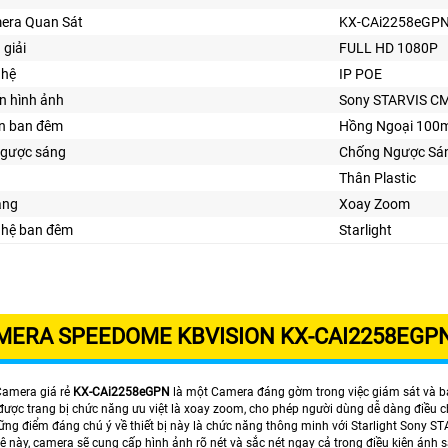
era Quan Sát
KX-CAi2258eGP
 giải
FULL HD 1080P
ghệ
IP POE
n hình ảnh
Sony STARVIS C
ìn ban đêm
Hồng Ngoại 100
gược sáng
Chống Ngược Sá
Thân Plastic
ăng
Xoay Zoom
ghệ ban đêm
Starlight
MERA SPEEDOME KBVISION KX-CAI2258EGPN
 Camera giá rẻ
KX-CAi2258eGPN
là một Camera đáng gờm trong việc giám sát và bả
ược trang bị chức năng ưu việt là xoay zoom, cho phép người dùng dễ dàng điều c
ững điểm đáng chú ý về thiết bị này là chức năng thông minh với Starlight Sony 
ệ này, camera sẽ cung cấp hình ảnh rõ nét và sắc nét ngay cả trong điều kiện ánh 