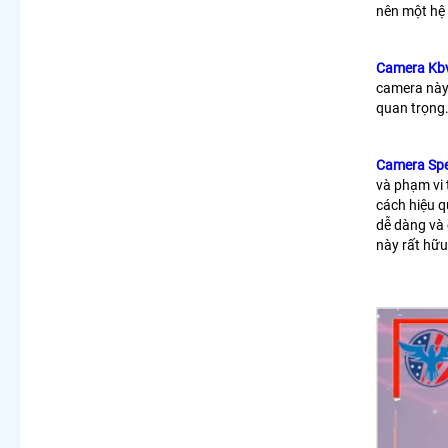
nên một hệ 
Camera Kb
camera này 
quan trọng
Camera Sp
và phạm vi 
cách hiệu 
dễ dàng và 
này rất hữu