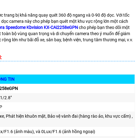
ược trang bị khả năng quay quét 360 độ ngang và 0-90 độ dọc. Với tốc
y dọc camera này cho phép bạn quét một khu vực rộng lớn một cách
ra Speedome Kbvision KX-CAi2258eGPN
cho phép bạn theo dõi một
át toàn bộ vùng quan trọng và di chuyển camera theo ý muốn để giám
 rộng lớn như bãi đỗ xe, sân bay, bệnh viện, trung tâm thương mại, v.v.
:
IN
2258eGPN
1/2.8"
P
xe, Phát hiện khuôn mặt, Bảo vệ vành đai (hàng rào ảo, khu vực cấm) ,
x/F1.6 (ảnh màu), và 0Lux/F1.6 (ảnh hồng ngoại)