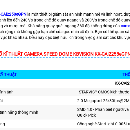
-CAi2258eGPN
là một thiết bị giám sát an ninh mạnh mẽ và linh hoạt, đ
nh lên đến 240°/s trong chế độ quay ngang và 200°/s trong chế độ qua
g và mượt mà. Khả năng quay quét ngang 360 độ không dừng của
came
ích rộng mà không gặp hạn chế của góc nhìn cố định. Bạn có thể quan s
 vực khác nhau. Điều này đặc biệt hữu ích trong việc giám sát các khu vực
 KĨ THUẬT CAMERA SPEED DOME KBVISION KX-CAi2258eGPN
KỸ THUẬT
THÔNG T
KX-CAi
hình ảnh
STARVIS™ CMOS kích thước 
ải
2.0 Megapixel 25/30fps@2M
SMD 4.0 - Phân biệt người và 
 tính năng thông minh
Quick Pick
áng
Công nghệ Startlight
0.005Lu