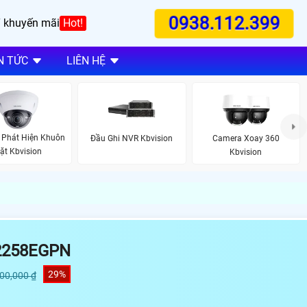
0938.112.399
 khuyến mãi
Hot!
N TỨC
LIÊN HỆ
 Phát Hiện Khuôn
Đầu Ghi NVR Kbvision
Camera Xoay 360
ặt Kbvision
Kbvision
2258EGPN
29%
500,000 ₫