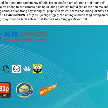
số ấn tượng trên camera này rất hữu ích khi muốn giám sát trong môi trường tối.
y và phóng to của camera giúp người dùng giám sát một diện tích lớn hơn mà kh
 camera quan trọng này không chỉ giúp tiết kiệm chi phí mà còn mang lại sự tiện lợi
rẻ
KX-CAi2258eGPN
là một sự lựa chọn hợp lý cho những ai muốn tăng cường an ni
g xoay zoom và hình ảnh sắc nét, Camera này đáng giá để xem xét.