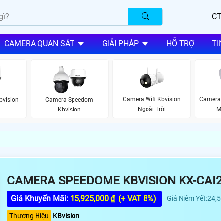
CT
CAMERA QUAN SÁT
GIẢI PHÁP
HỖ TRỢ
TI
Camera Wifi Kbvision
Camera
vision
Camera Speedom
Ngoài Trời
M
Kbvision
CAMERA SPEEDOME KBVISION KX-CAI
Giá Khuyến Mãi:
15,925,000 ₫
(+ VAT 8%)
Giá Niêm Yết:24,
Thương Hiệu
KBvision