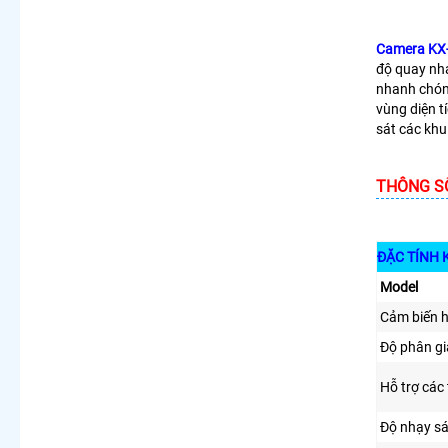
Camera KX
độ quay nha
nhanh chón
vùng diện t
sát các khu
THÔNG SỐ
ĐẶC TÍNH 
Model
Cảm biến 
Độ phân gi
Hỗ trợ các
Độ nhạy s