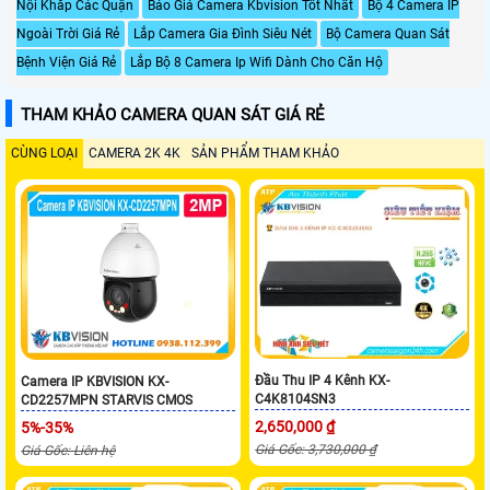
Nội Khắp Các Quận
Báo Giá Camera Kbvision Tốt Nhất
Bộ 4 Camera IP
Ngoài Trời Giá Rẻ
Lắp Camera Gia Đình Siêu Nét
Bộ Camera Quan Sát
Bệnh Viện Giá Rẻ
Lắp Bộ 8 Camera Ip Wifi Dành Cho Căn Hộ
THAM KHẢO CAMERA QUAN SÁT GIÁ RẺ
CÙNG LOẠI
CAMERA 2K 4K
SẢN PHẨM THAM KHẢO
Đầu Thu IP 4 Kênh KX-
Camera IP KBVISION KX-
C4K8104SN3
CD2257MPN STARVIS CMOS
2,650,000 ₫
5%-35%
Giá Gốc: 3,730,000 ₫
Giá Gốc: Liên hệ