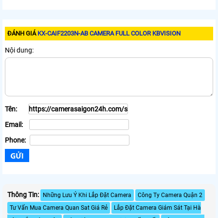
ĐÁNH GIÁ
KX-CAIF2203N-AB CAMERA FULL COLOR KBVISION
Nội dung:
Tên:
Email:
Phone:
Thông Tin:
Những Lưu Ý Khi Lắp Đặt Camera
Công Ty Camera Quận 2
Tư Vấn Mua Camera Quan Sat Giá Rẻ
Lắp Đặt Camera Giám Sát Tại Hà