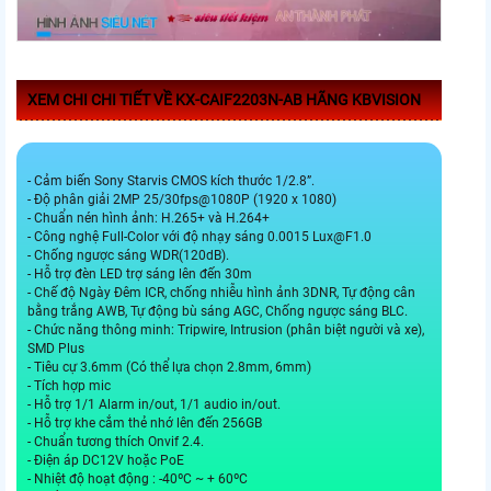
XEM CHI CHI TIẾT VỀ KX-CAIF2203N-AB HÃNG KBVISION
- Cảm biến Sony Starvis CMOS kích thước 1/2.8”.
- Độ phân giải 2MP 25/30fps@1080P (1920 x 1080)
- Chuẩn nén hình ảnh: H.265+ và H.264+
- Công nghệ Full-Color với độ nhạy sáng 0.0015 Lux@F1.0
- Chống ngược sáng WDR(120dB).
- Hỗ trợ đèn LED trợ sáng lên đến 30m
- Chế độ Ngày Đêm ICR, chống nhiễu hình ảnh 3DNR, Tự động cân
bằng trắng AWB, Tự động bù sáng AGC, Chống ngược sáng BLC.
- Chức năng thông minh: Tripwire, Intrusion (phân biệt người và xe),
SMD Plus
- Tiêu cự 3.6mm (Có thể lựa chọn 2.8mm, 6mm)
- Tích hợp mic
- Hỗ trợ 1/1 Alarm in/out, 1/1 audio in/out.
- Hỗ trợ khe cắm thẻ nhớ lên đến 256GB
- Chuẩn tương thích Onvif 2.4.
- Điện áp DC12V hoặc PoE
- Nhiệt độ hoạt động : -40ºC ~ + 60ºC