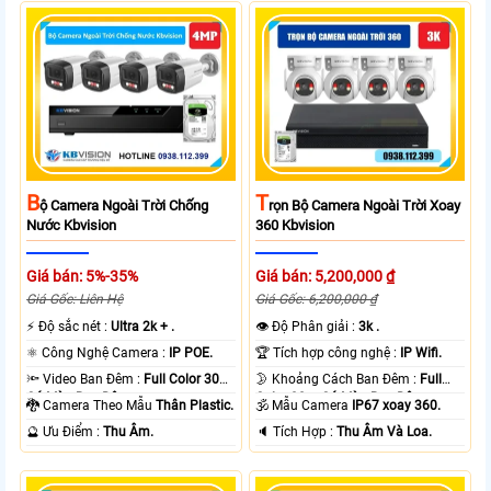
B
T
Ộ Camera Ngoài Trời Chống
Rọn Bộ Camera Ngoài Trời Xoay
Nước Kbvision
360 Kbvision
Giá bán: 5%-35%
Giá bán: 5,200,000 ₫
Giá Gốc: Liên Hệ
Giá Gốc: 6,200,000 ₫
️⚡ Độ sắc nét :
Ultra 2k + .
👁 Độ Phân giải :
3k .
⚛️ Công Nghệ Camera :
IP POE.
🏆 Tích hợp công nghệ :
IP Wifi.
🔦 Video Ban Đêm :
Full Color 30m
🌛 Khoảng Cách Ban Đêm :
Full
Có Màu Ban Ðêm.
Color 30m Có Màu Ban Ðêm.
🐉️ Camera Theo Mẫu
Thân Plastic.
🕉️ Mẫu Camera
IP67 xoay 360.
️🔮 Ưu Điểm :
Thu Âm.
️🔈 Tích Hợp :
Thu Âm Và Loa.