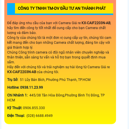
CÔNG TY TNHH TM-DV ĐẦU TƯ AN THÀNH PHÁT
Để đáp ứng nhu cầu của bạn với Camera Giá re
KX-CAiF2203N-AB
,
hãy tìm đến công ty tốt nhất để cung cấp cho bạn Camera chất
lượng và đảm bảo.
Công ty của chúng tôi là một đơn vị cung cấp uy tín, chúng tôi cam
kết mang đến cho bạn những Camera chất lượng, đáng tin cậy với
giá thành hợp lý.
Chúng Công trình camera có đội ngũ nhân viên chuyên nghiệp và
thân thiện, sẵn sàng tư vấn và hỗ trợ bạn trong quyết định mua
sắm.
Hãy đến với chúng tôi và trải nghiệm sự hài lòng từ Camera Giá re
KX-CAiF2203N-AB
của chúng tôi.
Trụ Sở:
51 Lũy Bán Bích, Phường Phú Thạnh, TP.HCM
Hotline: 0938.11.23.99
Chi Nhánh 1:
445/38 Tân Hòa Đông,Phường Bình Trị Đông, TP
HCM
Kỹ Thuật:
0906.855.330
Điện Thoại:
(028) 6688.4949