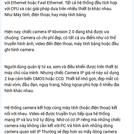
với Ethernet hoặc Fast Ethernet. Tất cả hệ thống đều tích hợp
với CPU và các giải pháp dựa trên nhiều thiết bị khác nhau.
Như Máy tính, điện thoại, hay máy tính bảng.
Hiện nay, chiếc camera IP kbvision 2.0 đang khá được ưa
chuộng. Camera có chi phí đẹp, có tất cả ưu điểm như có thể
truyền hình ảnh, video đến điện thoại, máy tính bảng hoặc đầu
ghi hình camera.
Người dùng quản lý từ xa, xem và điều khiển được trên thiết bị
máy chủ của mình. Nhưng chiếc Camera IP giá rẻ này sử dụng
2 loại cảm biến CMOS hoặc CCD. Thiết kế nhỏ gọn, đẹp mắt có
mái vòm, đầu đạn, ngụy trang, hồng ngoại phù hợp ở nhiều địa
hình khác nhau.
Hệ thống camera kết hợp cùng máy tính (hoặc điện thoại) kết
nối với nhau. Video sẽ được truyền trực tiếp qua hệ thống
mạng IP và lưu trữ tự động. Nhờ có có IP riêng mà những chiếc
camera này không cần kết với PC.Vả hỉnh ảnh những dòng
camera quan sát IP Thường sẻ đẹp hơn so mấy dòng camera