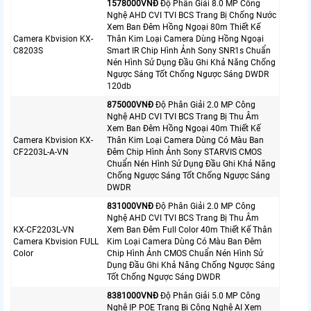
1578000VNÐ
Độ Phân Giải 8.0 MP Công
Nghệ AHD CVI TVI BCS Trang Bị Chống Nước
Xem Ban Đêm Hồng Ngoại 80m Thiết Kế
Camera Kbvision KX-
Thân Kim Loại Camera Dùng Hồng Ngoại
C8203S
Smart IR Chip Hình Ảnh Sony SNR1s Chuẩn
Nén Hình Sử Dụng Đầu Ghi Khả Năng Chống
Ngược Sáng Tốt Chống Ngược Sáng DWDR
120db
875000VNÐ
Độ Phân Giải 2.0 MP Công
Nghệ AHD CVI TVI BCS Trang Bị Thu Âm
Xem Ban Đêm Hồng Ngoại 40m Thiết Kế
Camera Kbvision KX-
Thân Kim Loại Camera Dùng Có Màu Ban
CF2203L-A-VN
Đêm Chip Hình Ảnh Sony STARVIS CMOS
Chuẩn Nén Hình Sử Dụng Đầu Ghi Khả Năng
Chống Ngược Sáng Tốt Chống Ngược Sáng
DWDR
831000VNÐ
Độ Phân Giải 2.0 MP Công
Nghệ AHD CVI TVI BCS Trang Bị Thu Âm
KX-CF2203L-VN
Xem Ban Đêm Full Color 40m Thiết Kế Thân
Camera Kbvision FULL
Kim Loại Camera Dùng Có Màu Ban Đêm
Color
Chip Hình Ảnh CMOS Chuẩn Nén Hình Sử
Dụng Đầu Ghi Khả Năng Chống Ngược Sáng
Tốt Chống Ngược Sáng DWDR
8381000VNÐ
Độ Phân Giải 5.0 MP Công
Nghệ IP POE Trang Bị Công Nghệ AI Xem