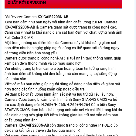
XUẤT BỞI KBVISION
Bài Review: Camera
KX-CAiF2203N-AB
Xem ban đêm như ban ngày với hình ảnh chất lượng 2.0 MP Camera
KX-CAiF2203N-AB
là Camera giám sát được trang bị công nghệ cao,
đáng chú ý nhất là khả năng giám sát ban đêm với chất lượng hình ảnh
Full Color 2.0 MP.
Một trong những ưu điểm lớn của Camera này là khả năng giám sát
ban đêm như ban ngày, giúp người dùng có thể quan sát rõ ràng ngay
cả trong điều kiện ánh sáng yếu.
Camera được trang bị công nghệ AI (Trí tuệ nhân tạo) thông minh, giúp
xem ban đêm thông minh và có màu sáng hơn.
Với những trang bị trên camera bạn hoàng toàn tin tưởng rằng hình
ảnh ban đêm sẽ không chỉ đen trắng mà còn mang lại sự sống động
của màu sắc.
Việc có màu ban đêm giúp người dùng dễ dàng nhận diện và giám sát
hơn trong các tình huống khẩn cấp hoặc điều tra.
Để đảm bảo chất lượng hình ảnh sắc nét và lưu trữ dữ liệu lâu hơn,
Camera được trang bị cảm biến hình ảnh Sony STARVIS CMOS và hỗ
trợ các định dạng nén H.265+/H.265/H.264+/H.264 Cảm biến Sony
STARVIS CMOS đảm bảo chất lượng ảnh sắc nét và chi tiết, trong khi đó
các định dạng nén giúp tiết kiệm không gian lưu trữ mà vẫn đảm bảo
chất lượng hình ảnh.
Camera
KX-CAiF2203N-AB
còn được trang bị công nghệ IP POE, giúp
dễ dàng kết nối và truyền dữ liệu qua mạng IP.
Với chức năng camera quan trọng này không chỉ thuận tiện trong việc