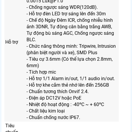
0.0015 Lux@F1.0
- Chống ngược sáng WDR(120dB).
- Hỗ trợ đèn LED trợ sáng lên đến 30m
- Chế độ Ngày Đêm ICR, chống nhiễu hình
ảnh 3DNR, Tự động cân bằng trắng AWB,
Tự động bù sáng AGC, Chống ngược sáng
BLC.
Hỗ trợ
- Chức năng thông minh: Tripwire, Intrusion
(phân biệt người và xe), SMD Plus
- Tiêu cự 3.6mm (Có thể lựa chọn 2.8mm,
6mm)
- Tích hợp mic
- Hỗ trợ 1/1 Alarm in/out, 1/1 audio in/out.
- Hỗ trợ khe cắm thẻ nhớ lên đến 256GB
- Chuẩn tương thích Onvif 2.4.
- Điện áp DC12V hoặc PoE
- Nhiệt độ hoạt động : -40ºC ~ + 60ºC
- Chất liệu kim loại
- Chuẩn chống nước IP67.
Tiêu