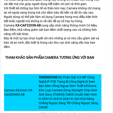
cài đặt mà còn giúp người dùng tiết kiệm chi phí và thời gian.
Với thiết kế chống bụi tinh tế và thân kim loại, Camera không chỉ mang
lại vẻ ngoài sang trọng mà còn đảm bảo độ bền và độ tin cậy cao.
Người dùng có thể yên tâm sử dụng Camera trong mọi điều kiện thời
tiết khắc nghiệt mà không lo về vấn đề sự cố hay hư hỏng.
Camera
KX-CAiF2203N-AB
cung cấp chức năng thông minh Có Màu
Ban Đêm, khả năng giám sát ban đêm chất lượng cao và những tính
năng nổi bật khác.
Đây là một sự lựa chọn tuyệt vời cho những ai có nhu cầu giám sát và
bảo vệ an ninh, đặc biệt là trong các khu vực ánh sáng yếu hay ban
đêm.
THAM KHẢO SẢN PHẨM CAMERA TƯƠNG ỨNG VỚI BẠN
3985000VNÐ
Độ Phân Giải 4.0 MP Công
Nghệ IP POE Trang Bị Công Nghệ AI Xem
Ban Đêm Hồng Ngoại 50m Thiết Kế Dome
Camera Kbvision KX-
Kim Loại Camera Dùng Starlight Chip Hình
CAi4204N2-AB
Ảnh Sony STARVIS CMOS Chuẩn Nén Hình
H.265+/H.265/H.264+/H.264 Khả Năng
Chống Ngược Sáng Tốt Chống Ngược Sáng
DWDR