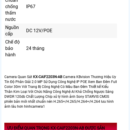
chuẩn
chống
IP67
thấm
nước
Nguồn
DC 12V/POE
cấp
Chế độ
bảo
24 tháng
hành
Camera Quan Sát
KX-CAiF2203N-AB
Camera KBvision Thương Hiệu Uy
Tín Độ Phân Giải 2.0 MP Sử Dụng Công Nghệ IP POE Xem Ban Đêm Full
Color 30m Với Trang Bị Công Nghệ Có Màu Ban Đêm Thiết kế Kiểu
Thân Kim Loại Với Chức Năng Công Nghệ AI Khả Chống Ngược Sáng
DWDR 120db Chất Lượng Chíp xử lý hình ảnh Sony STARVIS CMOS
phiên bản mới nhất chuẩn nén H.265+/H.265/H.264+/H.264 lưu hình
ảnh lâu hơn hinhcamera1
ƯU ĐIỂM QUAN TRỌNG KX-CAIF2203N-AB ĐƯỢC SẢN