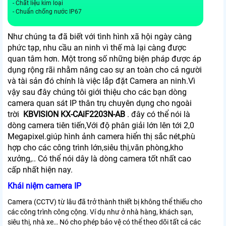
- Chất liệu kim loại
- Chuẩn chống nước IP67
Như chúng ta đã biết với tình hình xã hội ngày càng
phức tạp, nhu cầu an ninh vì thế mà lại càng được
quan tâm hơn. Một trong số những biện pháp được áp
dụng rộng rãi nhằm nâng cao sự an toàn cho cả người
và tài sản đó chính là việc lắp đặt Camera an ninh.Vì
vậy sau đây chúng tôi giới thiệu cho các bạn dòng
camera quan sát IP thân trụ chuyên dụng cho ngoài
trời
KBVISION KX-CAiF2203N-AB
. đây có thể nói là
dòng camera tiên tiến,Với độ phân giải lớn lên tới 2,0
Megapixel.giúp hình ảnh camera hiển thị sắc nét,phù
hợp cho các công trình lớn,siêu thị,văn phòng,kho
xưởng,.. Có thể nói dây là dòng camera tốt nhất cao
cấp nhất hiện nay.
Khái niệm camera IP
Camera (CCTV) từ lâu đã trở thành thiết bị không thể thiếu cho
các công trình công cộng. Ví dụ như ở nhà hàng, khách sạn,
siêu thị, nhà xe… Nó cho phép bảo vệ có thể theo dõi tất cả các