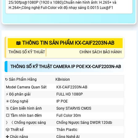
25/30fps@1080P (1920 x 1080),Chuẩn nén hình ảnh: H.265+ và
H.264+,Công nghệ Full-Color với độ nhạy sáng 0.0015 Lux@F1
📖 THÔNG TIN SẢN PHẨM KX-CAIF2203N-AB
THÔNG SỐ KỸ THUẬT
CHÍNH SÁCH BẢO HÀNH
THÔNG SỐ KỸ THUẬT CAMERA IP POE KX-CAIF2203N-AB
↻ Sản Phẩm Hãng
KBvision
Model Camera Quan Sát
KX-CAiF2203N-AB
️⚡ Độ phân giải
FULL HD 1080P
✳️ Công nghệ
IP POE
♋ Cảm biến hình ảnh
Sony STARVIS CMOS
💥 Tầm nhìn ban đêm
Full Color 30m
》《 Chống ngược sáng
Chống Ngược Sáng DWDR 120db
🎲 Thiết kế
Thân Plastic
✤ Chức năng
Công Nghệ AI