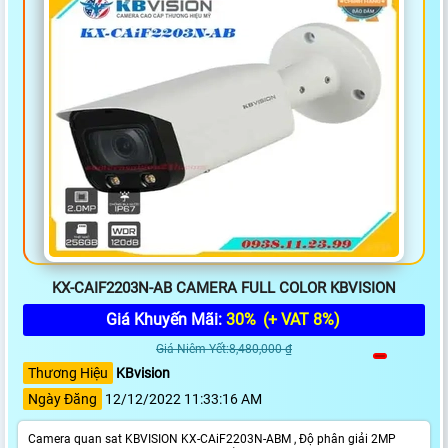
KX-CAIF2203N-AB CAMERA FULL COLOR KBVISION
Giá Khuyến Mãi:
30%
(+ VAT 8%)
Giá Niêm Yết:8,480,000 ₫
Thương Hiệu
KBvision
Ngày Đăng
12/12/2022 11:33:16 AM
Camera quan sat KBVISION KX-CAiF2203N-ABM , Độ phân giải 2MP