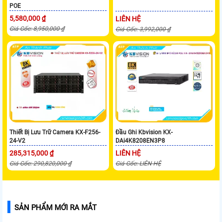
POE
5,580,000 ₫
LIÊN HỆ
Giá Gốc: 8,950,000 ₫
Giá Gốc: 3,992,000 ₫
Thiết Bị Lưu Trữ Camera KX-F256-
Đầu Ghi Kbvision KX-
24-V2
DAi4K8208EN3P8
285,315,000 ₫
LIÊN HỆ
Giá Gốc: 290,820,000 ₫
Giá Gốc: LIÊN HỆ
SẢN PHẨM MỚI RA MẮT