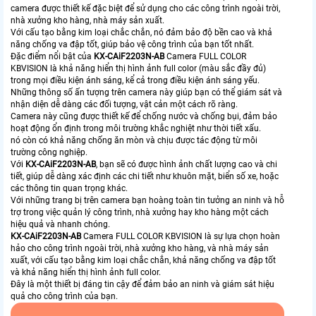
camera được thiết kế đặc biệt để sử dụng cho các công trình ngoài trời,
nhà xưởng kho hàng, nhà máy sản xuất.
Với cấu tạo bằng kim loại chắc chắn, nó đảm bảo độ bền cao và khả
năng chống va đập tốt, giúp bảo vệ công trình của bạn tốt nhất.
Đặc điểm nổi bật của
KX-CAiF2203N-AB
Camera FULL COLOR
KBVISION là khả năng hiển thị hình ảnh full color (màu sắc đầy đủ)
trong mọi điều kiện ánh sáng, kể cả trong điều kiện ánh sáng yếu.
Những thông số ấn tượng trên camera này giúp bạn có thể giám sát và
nhận diện dễ dàng các đối tượng, vật cản một cách rõ ràng.
Camera này cũng được thiết kế để chống nước và chống bụi, đảm bảo
hoạt động ổn định trong môi trường khắc nghiệt như thời tiết xấu.
nó còn có khả năng chống ăn mòn và chịu được tác động từ môi
trường công nghiệp.
Với
KX-CAiF2203N-AB
, bạn sẽ có được hình ảnh chất lượng cao và chi
tiết, giúp dễ dàng xác định các chi tiết như khuôn mặt, biển số xe, hoặc
các thông tin quan trọng khác.
Với những trang bị trên camera bạn hoàng toàn tin tưởng an ninh và hỗ
trợ trong việc quản lý công trình, nhà xưởng hay kho hàng một cách
hiệu quả và nhanh chóng.
KX-CAiF2203N-AB
Camera FULL COLOR KBVISION là sự lựa chọn hoàn
hảo cho công trình ngoài trời, nhà xưởng kho hàng, và nhà máy sản
xuất, với cấu tạo bằng kim loại chắc chắn, khả năng chống va đập tốt
và khả năng hiển thị hình ảnh full color.
Đây là một thiết bị đáng tin cậy để đảm bảo an ninh và giám sát hiệu
quả cho công trình của bạn.