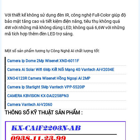
Với thiết kế không sử dụng đèn IR, công nghệ Full-Color giúp độ
bảo mật tăng cao và tiết kiệm điện năng, tiêu thụ không quá
4W với những mã không dùng LED; không quá 6,6W với những
mã tích hợp thêm đèn LED trợ sáng.
Một số sản phẩm tương tự Công Nghệ AI chất lượng tốt:
Camera Ip Dome 2Mp Wisenet XND-6011F
Camera Ai Solar Wifi 6Mp Kết Nối Mạng 4G Vantech AI-V2034E
XNO-6123R Camera Wisenet Hồng Ngoại AI 2MP
Camera Ip Starlight 5Mp Vantech VPP-5520IP
CAMERA KBVISION KX-DAi2258PN3
Camera Vantech AI-V2060
THÔNG SỐ KỸ THUẬT SẢN PHẨM :