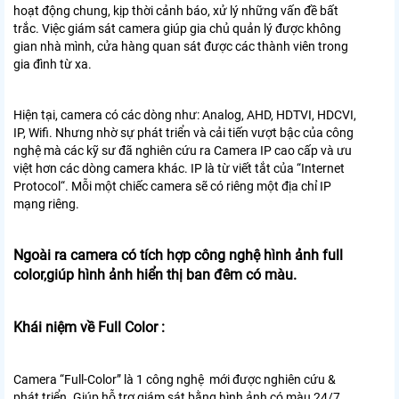
hoạt động chung, kịp thời cảnh báo, xử lý những vấn đề bất
trắc. Việc giám sát camera giúp gia chủ quản lý được không
gian nhà mình, cửa hàng quan sát được các thành viên trong
gia đình từ xa.
Hiện tại, camera có các dòng như: Analog, AHD, HDTVI, HDCVI,
IP, Wifi. Nhưng nhờ sự phát triển và cải tiến vượt bậc của công
nghệ mà các kỹ sư đã nghiên cứu ra Camera IP cao cấp và ưu
việt hơn các dòng camera khác. IP là từ viết tắt của “Internet
Protocol“. Mỗi một chiếc camera sẽ có riêng một địa chỉ IP
mạng riêng.
Ngoài ra camera có tích hợp công nghệ hình ảnh full
color,giúp hình ảnh hiển thị ban đêm có màu.
Khái niệm về Full Color :
Camera “Full-Color” là 1 công nghệ mới được nghiên cứu &
phát triển. Giúp hỗ trợ giám sát bằng hình ảnh có màu 24/7,