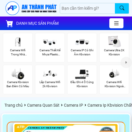
DANH MỤC SẢN PHẨM
Camera Wifi
Camera Thiết Kế
Camera IP Có Ghi
Camera Ultra 2K
Trong Nhà
Nhựa Plastic
Âm Kbvision
Kbvision
Kbvision
Kbvision
Camera Kbvision
Lắp Camera Wifi
Đầu Ghi 4 Ổ Cứng
Camera Wifi
Ban Đêm Có Màu
2k Kbvision
Kbvision
Kbvision Ngoài
Trời
›
›
›
Trang chủ
Camera Quan Sát
Camera IP
Camera Ip Kbvision Chấ