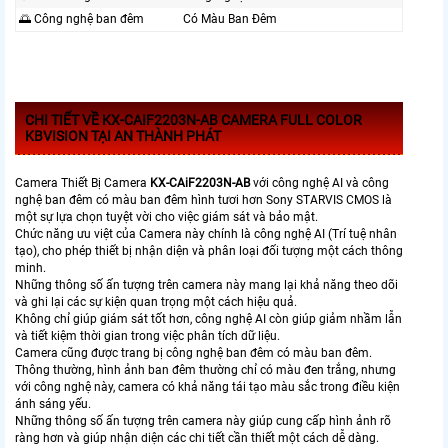
🌅 Công nghệ ban đêm
Có Màu Ban Đêm
CHI TIẾT VỀ KX-CAIF2203N-AB CAMERA FULL COLOR
KBVISION TẠI AN THÀNH PHÁT
Camera Thiết Bị Camera
KX-CAiF2203N-AB
với công nghệ AI và công
nghệ ban đêm có màu ban đêm hình tươi hơn Sony STARVIS CMOS là
một sự lựa chọn tuyệt vời cho việc giám sát và bảo mật.
Chức năng ưu việt của Camera này chính là công nghệ AI (Trí tuệ nhân
tạo), cho phép thiết bị nhận diện và phân loại đối tượng một cách thông
minh.
Những thông số ấn tượng trên camera này mang lại khả năng theo dõi
và ghi lại các sự kiện quan trọng một cách hiệu quả.
Không chỉ giúp giám sát tốt hơn, công nghệ AI còn giúp giảm nhầm lẫn
và tiết kiệm thời gian trong việc phân tích dữ liệu.
Camera cũng được trang bị công nghệ ban đêm có màu ban đêm.
Thông thường, hình ảnh ban đêm thường chỉ có màu đen trắng, nhưng
với công nghệ này, camera có khả năng tái tạo màu sắc trong điều kiện
ánh sáng yếu.
Những thông số ấn tượng trên camera này giúp cung cấp hình ảnh rõ
ràng hơn và giúp nhận diện các chi tiết cần thiết một cách dễ dàng.