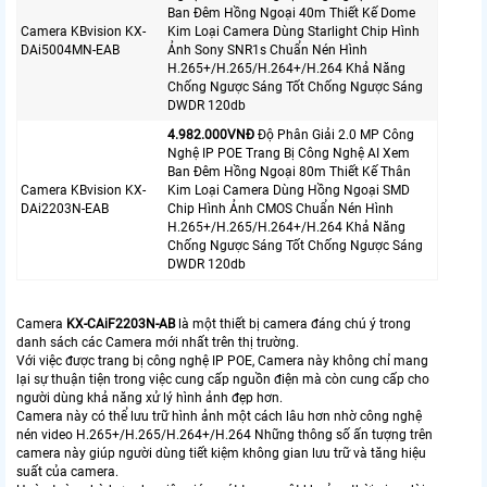
Ban Đêm Hồng Ngoại 40m Thiết Kế Dome
Camera KBvision KX-
Kim Loại Camera Dùng Starlight Chip Hình
DAi5004MN-EAB
Ảnh Sony SNR1s Chuẩn Nén Hình
H.265+/H.265/H.264+/H.264 Khả Năng
Chống Ngược Sáng Tốt Chống Ngược Sáng
DWDR 120db
4.982.000VNÐ
Độ Phân Giải 2.0 MP Công
Nghệ IP POE Trang Bị Công Nghệ AI Xem
Ban Đêm Hồng Ngoại 80m Thiết Kế Thân
Camera KBvision KX-
Kim Loại Camera Dùng Hồng Ngoại SMD
DAi2203N-EAB
Chip Hình Ảnh CMOS Chuẩn Nén Hình
H.265+/H.265/H.264+/H.264 Khả Năng
Chống Ngược Sáng Tốt Chống Ngược Sáng
DWDR 120db
Camera
KX-CAiF2203N-AB
là một thiết bị camera đáng chú ý trong
danh sách các Camera mới nhất trên thị trường.
Với việc được trang bị công nghệ IP POE, Camera này không chỉ mang
lại sự thuận tiện trong việc cung cấp nguồn điện mà còn cung cấp cho
người dùng khả năng xử lý hình ảnh đẹp hơn.
Camera này có thể lưu trữ hình ảnh một cách lâu hơn nhờ công nghệ
nén video H.265+/H.265/H.264+/H.264 Những thông số ấn tượng trên
camera này giúp người dùng tiết kiệm không gian lưu trữ và tăng hiệu
suất của camera.