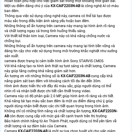
Hoàn toàn phù hợp cho việc giám sát trong một khoảng thời gian dài.
Một ưu điểm đáng chú ý của
KX-CAiF2203N-AB
là công nghệ AI có màu
ban đêm.
Thông qua việc sử dụng công nghệ này, camera có thể tái tạo được
màu sắc trong điều kiện ánh sáng yếu hoặc ban đêm.
Những thông số ấn tượng trên camera này mang lại hình ảnh rõ ràng
và chất lượng ngay cả trong tình huống thiếu sáng.
Với thiết kế thân kim loại, Camera này có khả năng chống nước và
chống bụi.
Những thông số ấn tượng trên camera này mang lại tính bền vững và
đáng tin cậy cho việc sử dụng trong môi trường khắc nghiệt như xưởng
sản xuất.
camera được trang bị cảm biến hình ảnh Sony STARVIS CMOS.
Với khả năng tạo ra hình ảnh thật sự tươi sáng và chất lượng, Camera
này giúp tăng cường khả năng giám sát hơn.
Ấn tượng ơn với những thông số là
KX-CAiF2203N-AB
cung cấp khả
năng giám sát ban đêm với khoảng cách tối đa lên đến 30m.
Hình ảnh được hiển thị với đầy đủ màu sắc, giúp người dùng có thể
nhìn rõ và nhận biết được chi tiết cần thiết trong video.
Camera này có độ phân giải 2.0 MP, giúp hình ảnh rõ ràng và chi tiết.
Khả năng tái tạo màu sắc ban đêm là một ưu điểm đáng chú ý, giúp
người dùng nhận biết được các chi tiết quan trọng trong hình ảnh.
Không chỉ có những tính năng và chất lượng ấn tượng,
KX-CAiF2203N-
AB
còn được cung cấp với mức giá rất cạnh tranh trên thị trường.
Bảo hành chính hãng từ An Thành Phát, người dùng có thể yên tâm về
chất lượng và sự đảm bảo của Camera.
Camera
KX-CAiF2203N-AB
là một sự lựa chọn tuyệt vời cho việc giám