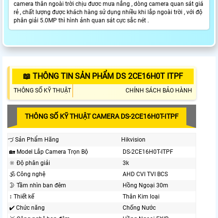
camera thân ngoài trời chịu đươc mưa nắng , dòng camera quan sát giá
rẻ , chất lượng được khách hàng sử dụng nhiều khi lắp ngoài trời , với độ
phân giải 5.0MP thì hình ảnh quan sát cực sắc nét .
📖 THÔNG TIN SẢN PHẨM DS 2CE16H0T ITPF
THÔNG SỐ KỸ THUẬT
CHÍNH SÁCH BẢO HÀNH
THÔNG SỐ KỸ THUẬT CAMERA DS-2CE16H0T-ITPF
づ Sản Phẩm Hãng
Hikvision
🏡 Model Lắp Camera Trọn Bộ
DS-2CE16H0T-ITPF
🔆 Độ phân giải
3k
🕉️ Công nghệ
AHD CVI TVI BCS
🌛 Tầm nhìn ban đêm
Hồng Ngoại 30m
↕️ Thiết kế
Thân Kim loại
✔️ Chức năng
Chống Nước