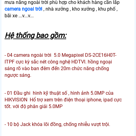
mưa nắng ngoài trời phù hợp cho khách hàng cần lắp
camera ngoai trời
, nhà xưởng , kho xưởng , khu phố ,
bãi xe ...v...v...
Hệ thống bao gồm:
- 04 camera ngoài trời 5.0 Megapixel DS-2CE16H0T-
ITPF cực kỳ sắc nét công nghệ HDTVI. hồng ngoại
sáng rõ vào ban đêm đến 20m chức năng chống
ngược sáng.
- 01 Đầu ghi
hình kỹ thuật số , hình ảnh 5.0MP của
HIKVISION Hổ trợ xem trên điện thoại iphone, ipad cực
tốt. với độ phân giải 5.0MP
- 10 bộ Jack khóa lõi đồng, chống nhiễu vượt trội.