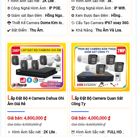
️⚡ Hình Ảnh Sắc nét :
2K Lite .
️👀 Hình Ảnh Sắc nét :
3k .
®️ Công Nghệ Hình Ảnh :
IP POE.
🏆 Công Nghệ Hình Ảnh :
IP Wifi.
❂ Giám sát Ban Đêm :
Hồng Ngoại
❂ Xem Được Ban Đêm :
Hồng
30m Có Màu Ban Ðêm.
Ngoại 30m Có Màu Ban Ðêm.
🐉️ Thiết Kế Camera
Dome Kim loại
💦 Cấu Tạo Camera
IP67 xoay 360.
+ Nhựa.
️✔️ Đặt Điểm :
Thu Âm.
️💫 Khả Năng :
Thu Âm Và Loa.
L
L
Ắp Đặt Bộ 4 Camera Dahua Ghi
Ắp Đặt Bộ Camera Quan Sát
Âm Giá Rẻ
Công Ty
Giá bán: 4,800,000 ₫
Giá bán: 4,000,000 ₫
Giá Gốc: 5,900,000 ₫
Giá Gốc: 5,600,000 ₫
🔅 Hình Ảnh Sắc nét :
2K Lite .
🦉 Hình Ảnh Sắc nét :
FULL HD