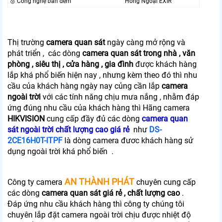
🥉 Công nghệ ban đêm
Hồng Ngoại EXIR
Thị trường
camera quan sát
ngày càng mở rộng và
phát triển , các dòng
camera quan sát trong nhà , văn
phòng , siêu thị , cửa hàng , gia đình
được khách hàng
lắp khá phổ biến hiện nay , nhưng kèm theo đó thì nhu
cầu của khách hàng ngày nay củng cần lắp
camera
ngoài trời
với các tính năng chịu mưa nắng , nhằm đáp
ứng đúng nhu cầu của khách hàng thì Hãng camera
HIKVISION
cung cấp đầy đủ các dòng
camera quan
sát ngoài trời chất lượng cao giá rẻ
như
DS-
2CE16H0T-ITPF
là dòng camera đươc khách hàng sử
dụng ngoài trời khá phổ biến .
AN THÀNH PHÁT
Công ty camera
chuyên cung cấp
các dòng
camera quan sát giá rẻ , chất lượng cao
.
Đáp ứng nhu cầu khách hàng thì công ty chúng tôi
chuyên lắp đặt camera ngoài trời chịu được nhiệt độ