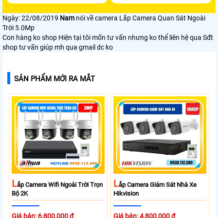
Ngày: 22/08/2019
Nam
nói về camera Lắp Camera Quan Sát Ngoài
Trời 5.0Mp
Con hàng ko shop Hiện tại tôi mốn tư vấn nhưng ko thể liên hệ qua Sđt
shop tư vấn giúp mh qua gmail dc ko
SẢN PHẨM MỚI RA MẮT
L
L
Ắp Camera Wifi Ngoài Trời Trọn
Ắp Camera Giám Sát Nhà Xe
Bộ 2K
Hikvision
Giá bán: 6,800,000 ₫
Giá bán: 4,800,000 ₫