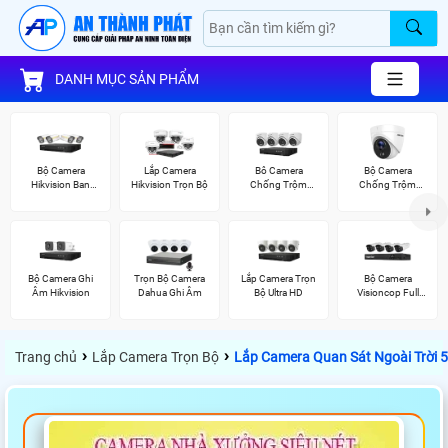
DANH MỤC SẢN PHẨM
Bộ Camera
Lắp Camera
Bô Camera
Bộ Camera
Hikvision Ban
Hikvision Trọn Bộ
Chống Trộm
Chống Trộm
Đêm Có Màu
Hikvision
Hikvision
Bộ Camera Ghi
Trọn Bộ Camera
Lắp Camera Trọn
Bộ Camera
Âm Hikvision
Dahua Ghi Âm
Bộ Ultra HD
Visioncop Full
Color
›
›
Trang chủ
Lắp Camera Trọn Bộ
Lắp Camera Quan Sát Ngoài Trời 