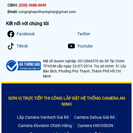
(028) 6688.4949
CSKH:
Email:
congngheanthanhphat@gmail.com
Kết nối với chúng tôi
Facebook
Twitter
Tiktok
Youtube
Mã số doanh nghiệp: 0312866570 do Sở Tài Chính
TP.HCM cấp ngày 23/07/2014. Trụ sở chính: 51 Lũy
Bán Bích, Phường Phú Thạnh, Thành Phố Hồ Chí
Minh
ĐƠN VỊ TRỰC TIẾP THI CÔNG LẮP ĐẶT HỆ THỐNG CAMERA AN
NINH
Lắp Camera Vantech Giá Rẻ
Camera Dahua Giá Rẻ
Camera Kbvision Chính Hãng
Camera HIKVISION