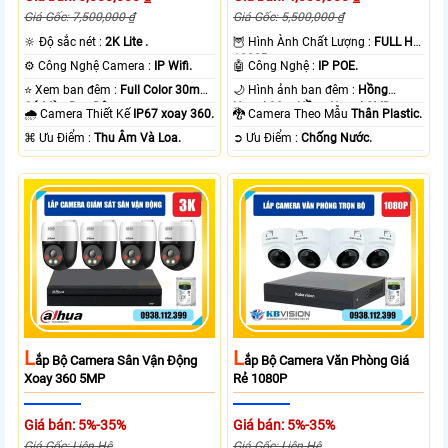
Giá Gốc: 7,500,000 ₫
Giá Gốc: 5,500,000 ₫
🔆 Độ sắc nét :
2K Lite .
🦉 Hình Ành Chất Lượng :
FULL HD
1080P .
⚙ Công Nghệ Camera :
IP Wifi.
🤖️ Công Nghệ :
IP POE.
⭐ Xem ban đêm :
Full Color 30m
🌙 Hình ảnh ban đêm :
Hồng
Có Màu Ban Ðêm.
Ngoại 20m Hồng Ngoại SMD.
🌧️ Camera Thiết Kế
IP67 xoay 360.
🐉️ Camera Theo Mẫu
Thân Plastic.
️⌘ Ưu Điểm :
Thu Âm Và Loa.
️➲ Ưu Điểm :
Chống Nước.
L
L
Ắp Bộ Camera Sân Vận Động
Ắp Bộ Camera Văn Phòng Giá
Xoay 360 5MP
Rẻ 1080P
Giá bán: 5%-35%
Giá bán: 5%-35%
Giá Gốc: Liên Hệ
Giá Gốc: Liên Hệ