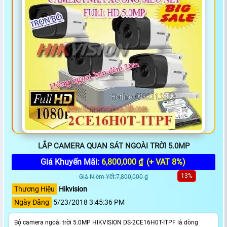
LẮP CAMERA QUAN SÁT NGOÀI TRỜI 5.0MP
Giá Khuyến Mãi:
6,800,000 ₫
(+ VAT 8%)
13%
Giá Niêm Yết:7,800,000 ₫
Thương Hiệu
Hikvision
Ngày Đăng
5/23/2018 3:45:36 PM
Bộ camera ngoài trời 5.0MP HIKVISION DS-2CE16H0T-ITPF là dòng