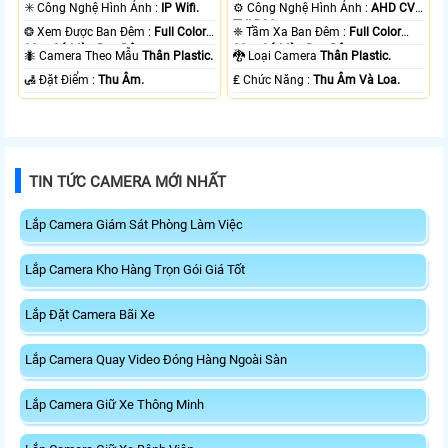
1080P .
✳️ Công Nghệ Hình Ảnh :
IP Wifi.
⚙ Công Nghệ Hình Ảnh :
AHD CVI
TVI BCS.
❂ Xem Được Ban Đêm :
Full Color
❈ Tầm Xa Ban Đêm :
Full Color
30m Có Màu Ban Ðêm.
20m Có Màu Ban Ðêm.
🐜 Camera Theo Mẫu
Thân Plastic.
🐉️ Loại Camera
Thân Plastic.
️🛃 Đặt Điểm :
Thu Âm.
️₤ Chức Năng :
Thu Âm Và Loa.
TIN TỨC CAMERA MỚI NHẤT
Lắp Camera Giám Sát Phòng Làm Việc
Lắp Camera Kho Hàng Trọn Gói Giá Tốt
Lắp Đặt Camera Bãi Xe
Lắp Camera Quay Video Đóng Hàng Ngoài Sàn
Lắp Camera Giữ Xe Thông Minh