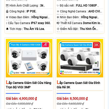
🦉 Hình Ành Chất Lượng :
3k .
✨ Độ sắc nét :
FULL HD 1080P .
🤖️ Công Nghệ :
IP POE.
⚛️ Công Nghệ Camera :
AHD CVI
TVI BCS.
❈ Video Ban Đêm :
Hồng Ngoại
❈ Nhìn Ban Đêm :
Hồng Ngoại
30m ONVIF.
20m Hồng Ngoại Smart IR.
↕️ Cấu Tạo Camera
IP67 xoay 360.
🎼️ Thiết Kế Camera
Dome Kim loại
+ Nhựa.
️🔔 Tích Hợp :
Thu Âm Và Loa.
️💠 Điểm Nỗi Bật :
Thu hình Ổn
Định.
L
L
Ắp Camera Giám Sát Cửa Hàng
Ắp Camera Quan Sát Gia Đình
Trọn Bộ VIGI 3MP
Gía Rẻ 3K
Giá bán: 4,900,000 ₫
Giá bán: 8,500,000 ₫
Giá Gốc: 9,500,000 ₫
Giá Gốc: 9,600,000 ₫