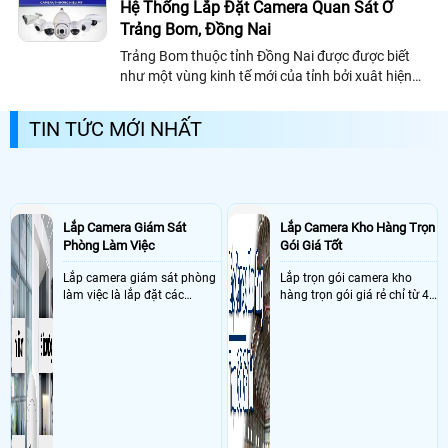
Hệ Thống Lắp Đặt Camera Quan Sát Ở
Trảng Bom, Đồng Nai
Trảng Bom thuộc tỉnh Đồng Nai được được biết
như một vùng kinh tế mới của tỉnh bởi xuât hiện
khá nhiều khu công nghiệp cũng như nhà xưởng.
Trảng Bom có một vị trí vô cùng quan...
TIN TỨC MỚI NHẤT
Lắp Camera Giám Sát
Lắp Camera Kho Hàng Trọn
Phòng Làm Việc
Gói Giá Tốt
Lắp camera giám sát phòng
Lắp trọn gói camera kho
làm việc là lắp đặt các
hàng trọn gói giá rẻ chỉ từ 4
camera ghi hình ảnh sắc nét
triệu đồng sở hữu ngày trọn
và âm thanh trong phòng
bộ gồm 4 camera, 1 đầu ghi
làm việc với mục đích giám
hình, ổ cứng, switch mang
sát quá trình làm việc của
đến giải pháp giám sát kho
nhân viên, bảo vệ tài sản,
hàng 24/7 ổn định với độ
theo dõi an ninh trong thời
sắc nét cao
gian thực qua điện thoại
hoặc máy tính từ xa