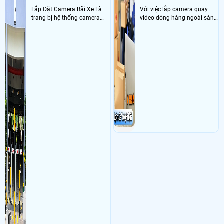
Lắp Đặt Camera Bãi Xe Là
Với việc lắp camera quay
trang bị hệ thống camera
video đóng hàng ngoài sàn
nhận diện biển số tại khu
thì đây là một giải pháp
vực cổng của các bãi giữ xe
camera cực kì cần thiết cho
kết hợp với phần mềm quản
các shop kinh doanh online
lý để ghi nhận lượt xe ra vào
đều nên sử dụng để có thể
chụp hình thông tin xe và
bảo vệ quyền lợi shop tránh
biển số lưu trực tiếp về máy
được các tình trạng bị đánh
tinh trạm để nhân viên tiện
mất cắp hàng hóa
đối soát, tính tiền xe xe ra
khỏi bãi