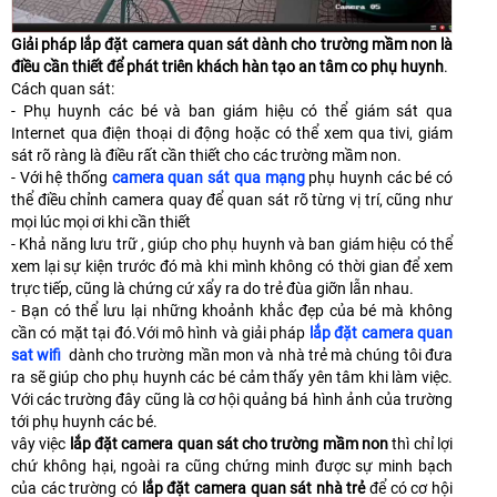
Giải pháp lắp đặt camera quan sát dành cho trường mầm non là
điều cần thiết để phát triên khách hàn tạo an tâm co phụ huynh
.
Cách quan sát:
- Phụ huynh các bé và ban giám hiệu có thể giám sát qua
Internet qua điện thoại di động hoặc có thể xem qua tivi, giám
sát rõ ràng là điều rất cần thiết cho các trường mầm non.
- Với hệ thống
camera quan sát qua mạng
phụ huynh các bé có
thể điều chỉnh camera quay để quan sát rõ từng vị trí, cũng như
mọi lúc mọi ơi khi cần thiết
- Khả năng lưu trữ , giúp cho phụ huynh và ban giám hiệu có thể
xem lại sự kiện trước đó mà khi mình không có thời gian để xem
trực tiếp, cũng là chứng cứ xẩy ra do trẻ đùa giỡn lẫn nhau.
- Bạn có thể lưu lại những khoảnh khắc đẹp của bé mà không
cần có mặt tại đó.Với mô hình và giải pháp
lắp đặt camera quan
sat wifi
dành cho trường mần mon và nhà trẻ mà chúng tôi đưa
ra sẽ giúp cho phụ huynh các bé cảm thấy yên tâm khi làm việc.
Với các trường đây cũng là cơ hội quảng bá hình ảnh của trường
tới phụ huynh các bé.
vây việc
lắp đặt camera quan sát cho trường mầm non
thì chỉ lợi
chứ không hại, ngoài ra cũng chứng minh được sự minh bạch
của các trường có
lắp đặt camera quan sát nhà trẻ
để có cơ hội