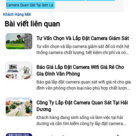
Camera Quan Sát Tại Sơn La
Khách Hàng Mới
Bài viết liên quan
Tư Vấn Chọn Và Lắp Đặt Camera Giám Sát
Tư vấn chọn và lắp camera giám sát để có một hệ
thống camera chất lượng, tiết kiệm chi phí và có
những tính năng công nghệ mới phù hợp và đáp
ứng được nhu cầu cảu khách hàng. ...
Báo Giá Lắp Đặt Camera Wifi Giá Rẻ Cho
Gia Đình Văn Phòng
Báo giá lắp đặt camera quan sát wifi giá rẻ cho gia
đình văn phòng chọn loại nào phù hợp chất lượng
ổn định là lựa chọn khó khăn cho gia đình văn
phòng căn hộ, bởi trên thị trường hiện nay tràng
Công Ty Lắp Đặt Camera Quan Sát Tại Hải
lan những dòng camera wifi giá rẻ chất lượng thì
Dương
vô định
Khách hàng đang sinh sống và làm việc tại hải
dương và cần tìm kiếm công ty lắp đặt camera
quan sát nhưng vẫn còn phân vân vì sự chuyên
nghiệp, uy tín và chất lượng của công ty...