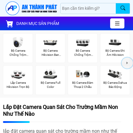
DANH MỤC SẢN PHẨM
Bộ Camera
Bộ Camera
Bô Camera
Bộ Camera Ghi
Chống Trộm
Hikvision Ban
Chống Trộm
Âm Hikvision
Hikvision
Đêm Có Màu
Hikvision
Lắp Camera
Bộ Camera Full
Bộ Camera Đàm
Bộ Camera Dahua
Hikvision Trọn Bộ
Color
Thoại 2 Chiều
Báo Động
Lắp Đặt Camera Quan Sát Cho Trường Mầm Non
Như Thế Nào
lắp đặt camera quan sát cho trường mầm non như thế