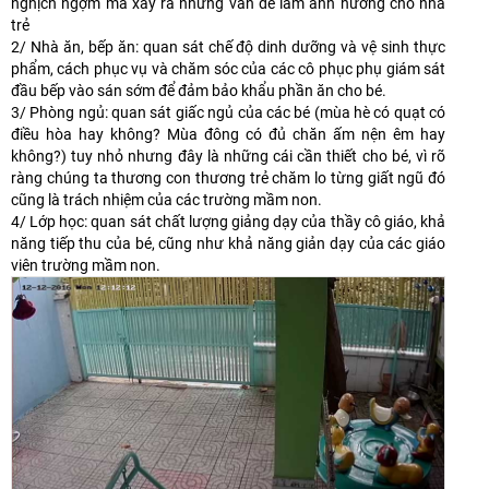
nghịch ngợm mà xẩy ra những vấn đề làm ảnh hưởng cho nhà
trẻ
2/ Nhà ăn, bếp ăn: quan sát chế độ dinh dưỡng và vệ sinh thực
phẩm, cách phục vụ và chăm sóc của các cô phục phụ giám sát
đầu bếp vào sán sớm để đảm bảo khẩu phần ăn cho bé.
3/ Phòng ngủ: quan sát giấc ngủ của các bé (mùa hè có quạt có
điều hòa hay không? Mùa đông có đủ chăn ấm nện êm hay
không?) tuy nhỏ nhưng đây là những cái cần thiết cho bé, vì rõ
ràng chúng ta thương con thương trẻ chăm lo từng giất ngũ đó
cũng là trách nhiệm của các trường mầm non.
4/ Lớp học: quan sát chất lượng giảng dạy của thầy cô giáo, khả
năng tiếp thu của bé, cũng như khả năng giản dạy của các giáo
viên trường mầm non.