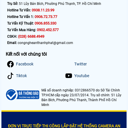
Trụ Sở:
51 Lũy Bán Bích, Phường Phú Thạnh, TP. Hồ Chí Minh
0938.11.23.99
Hotline Tư Vấn:
0906.72.73.77
Hotline Tư Vấn 1:
0906.855.330
Tư Vấn Kỹ Thuật:
0902.452.577
Tư Vấn Mua Hàng:
(028) 6688.4949
CSKH:
Email:
congngheanthanhphat@gmail.com
Kết nối với chúng tôi
Facebook
Twitter
Tiktok
Youtube
Mã số doanh nghiệp: 0312866570 do Sở Tài Chính
TP.HCM cấp ngày 23/07/2014. Trụ sở chính: 51 Lũy
Bán Bích, Phường Phú Thạnh, Thành Phố Hồ Chí
Minh
ĐƠN VỊ TRỰC TIẾP THI CÔNG LẮP ĐẶT HỆ THỐNG CAMERA AN