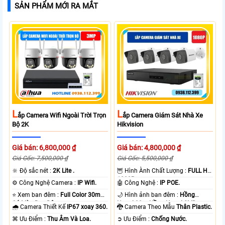
SẢN PHẨM MỚI RA MẮT
L
L
Ắp Camera Wifi Ngoài Trời Trọn
Ắp Camera Giám Sát Nhà Xe
Bộ 2K
Hikvision
Giá bán: 6,800,000 ₫
Giá bán: 4,800,000 ₫
Giá Gốc: 7,500,000 ₫
Giá Gốc: 5,500,000 ₫
🔆 Độ sắc nét :
2K Lite .
🦉 Hình Ành Chất Lượng :
FULL HD
1080P .
⚙ Công Nghệ Camera :
IP Wifi.
🤖️ Công Nghệ :
IP POE.
⭐ Xem ban đêm :
Full Color 30m
🌙 Hình ảnh ban đêm :
Hồng
Có Màu Ban Ðêm.
Ngoại 20m Hồng Ngoại SMD.
🌧️ Camera Thiết Kế
IP67 xoay 360.
🐉️ Camera Theo Mẫu
Thân Plastic.
️⌘ Ưu Điểm :
Thu Âm Và Loa.
️➲ Ưu Điểm :
Chống Nước.