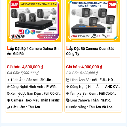
L
L
Ắp Đặt Bộ 4 Camera Dahua Ghi
Ắp Đặt Bộ Camera Quan Sát
Âm Giá Rẻ
Công Ty
Giá bán: 4,800,000 ₫
Giá bán: 4,000,000 ₫
Giá Gốc: 5,900,000 ₫
Giá Gốc: 5,600,000 ₫
🔅 Hình Ảnh Sắc nét :
2K Lite .
🦉 Hình Ảnh Sắc nét :
FULL HD
1080P .
✳️ Công Nghệ Hình Ảnh :
IP Wifi.
⚙ Công Nghệ Hình Ảnh :
AHD CVI
TVI BCS.
❂ Xem Được Ban Đêm :
Full Color
❈ Tầm Xa Ban Đêm :
Full Color
30m Có Màu Ban Ðêm.
20m Có Màu Ban Ðêm.
🐜 Camera Theo Mẫu
Thân Plastic.
🐉️ Loại Camera
Thân Plastic.
️🛃 Đặt Điểm :
Thu Âm.
️₤ Chức Năng :
Thu Âm Và Loa.