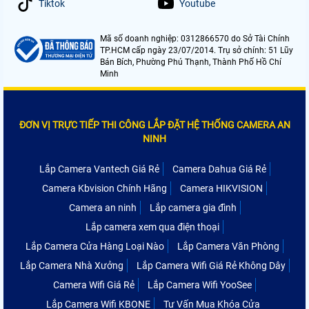
Tiktok
Youtube
Mã số doanh nghiệp: 0312866570 do Sở Tài Chính
TP.HCM cấp ngày 23/07/2014. Trụ sở chính: 51 Lũy
Bán Bích, Phường Phú Thạnh, Thành Phố Hồ Chí
Minh
ĐƠN VỊ TRỰC TIẾP THI CÔNG LẮP ĐẶT HỆ THỐNG CAMERA AN
NINH
Lắp Camera Vantech Giá Rẻ
Camera Dahua Giá Rẻ
Camera Kbvision Chính Hãng
Camera HIKVISION
Camera an ninh
Lắp camera gia đình
Lắp camera xem qua điện thoại
Lắp Camera Cửa Hàng Loại Nào
Lắp Camera Văn Phòng
Lắp Camera Nhà Xưởng
Lắp Camera Wifi Giá Rẻ Không Dây
Camera Wifi Giá Rẻ
Lắp Camera Wifi YooSee
Lắp Camera Wifi KBONE
Tư Vấn Mua Khóa Cửa