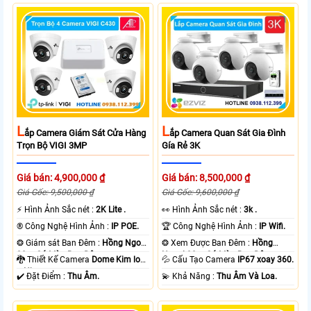
L
L
Ắp Camera Giám Sát Cửa Hàng
Ắp Camera Quan Sát Gia Đình
Trọn Bộ VIGI 3MP
Gía Rẻ 3K
Giá bán: 4,900,000 ₫
Giá bán: 8,500,000 ₫
Giá Gốc: 9,500,000 ₫
Giá Gốc: 9,600,000 ₫
️⚡ Hình Ảnh Sắc nét :
2K Lite .
️👀 Hình Ảnh Sắc nét :
3k .
®️ Công Nghệ Hình Ảnh :
IP POE.
🏆 Công Nghệ Hình Ảnh :
IP Wifi.
❂ Giám sát Ban Đêm :
Hồng Ngoại
❂ Xem Được Ban Đêm :
Hồng
30m Có Màu Ban Ðêm.
Ngoại 30m Có Màu Ban Ðêm.
🐉️ Thiết Kế Camera
Dome Kim loại
💦 Cấu Tạo Camera
IP67 xoay 360.
+ Nhựa.
️✔️ Đặt Điểm :
Thu Âm.
️💫 Khả Năng :
Thu Âm Và Loa.