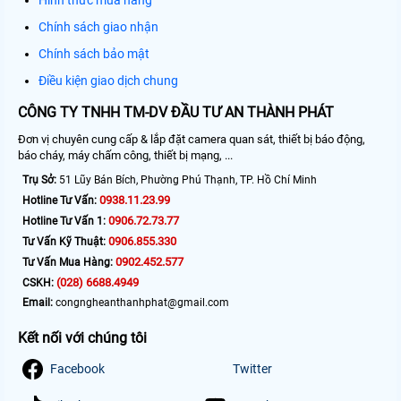
Hình thức mua hàng
Chính sách giao nhận
Chính sách bảo mật
Điều kiện giao dịch chung
CÔNG TY TNHH TM-DV ĐẦU TƯ AN THÀNH PHÁT
Đơn vị chuyên cung cấp & lắp đặt camera quan sát, thiết bị báo động,
báo cháy, máy chấm công, thiết bị mạng, ...
Trụ Sở:
51 Lũy Bán Bích, Phường Phú Thạnh, TP. Hồ Chí Minh
0938.11.23.99
Hotline Tư Vấn:
0906.72.73.77
Hotline Tư Vấn 1:
0906.855.330
Tư Vấn Kỹ Thuật:
0902.452.577
Tư Vấn Mua Hàng:
(028) 6688.4949
CSKH:
Email:
congngheanthanhphat@gmail.com
Kết nối với chúng tôi
Facebook
Twitter