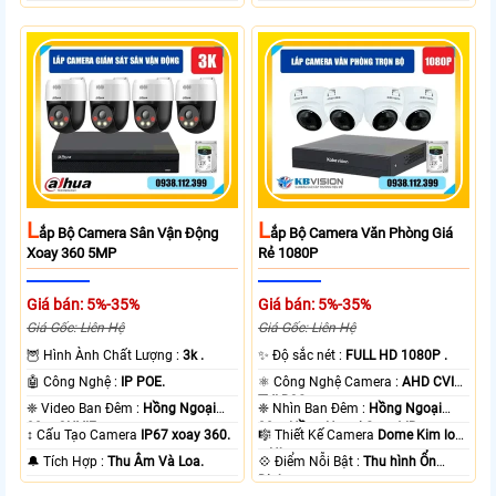
L
L
Ắp Bộ Camera Sân Vận Động
Ắp Bộ Camera Văn Phòng Giá
Xoay 360 5MP
Rẻ 1080P
Giá bán: 5%-35%
Giá bán: 5%-35%
Giá Gốc: Liên Hệ
Giá Gốc: Liên Hệ
🦉 Hình Ành Chất Lượng :
3k .
✨ Độ sắc nét :
FULL HD 1080P .
🤖️ Công Nghệ :
IP POE.
⚛️ Công Nghệ Camera :
AHD CVI
TVI BCS.
❈ Video Ban Đêm :
Hồng Ngoại
❈ Nhìn Ban Đêm :
Hồng Ngoại
30m ONVIF.
20m Hồng Ngoại Smart IR.
↕️ Cấu Tạo Camera
IP67 xoay 360.
🎼️ Thiết Kế Camera
Dome Kim loại
+ Nhựa.
️🔔 Tích Hợp :
Thu Âm Và Loa.
️💠 Điểm Nỗi Bật :
Thu hình Ổn
Định.