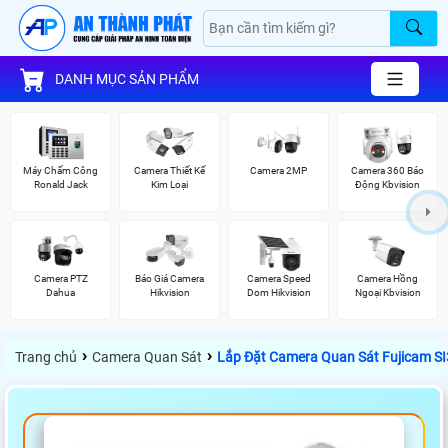
DANH MỤC SẢN PHẨM
Máy Chấm Công
Camera Thiết Kế
Camera 2MP
Camera 360 Báo
Ronald Jack
Kim Loại
Động Kbvision
Camera PTZ
Báo Giá Camera
Camera Speed
Camera Hồng
Dahua
Hikvision
Dom Hikvision
Ngoại Kbvision
›
›
Trang chủ
Camera Quan Sát
Lắp Đặt Camera Quan Sát Fujicam 