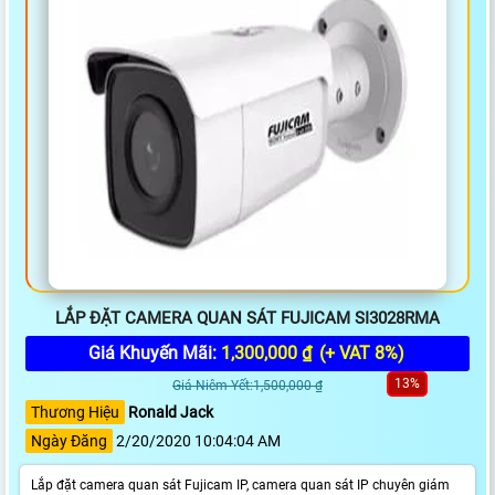
LẮP ĐẶT CAMERA QUAN SÁT FUJICAM SI3028RMA
Giá Khuyến Mãi:
1,300,000 ₫
(+ VAT 8%)
13%
Giá Niêm Yết:1,500,000 ₫
Thương Hiệu
Ronald Jack
Ngày Đăng
2/20/2020 10:04:04 AM
Lắp đặt camera quan sát Fujicam IP, camera quan sát IP chuyên giám