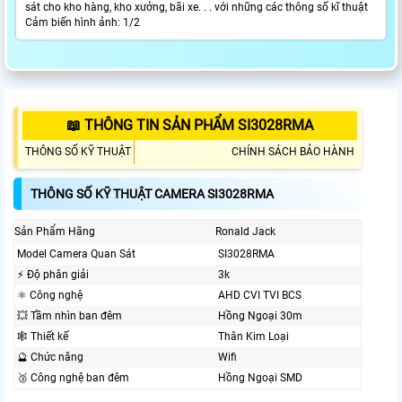
sát cho kho hàng, kho xưởng, bãi xe. . . với những các thông số kĩ thuật
Cảm biến hình ảnh: 1/2
📖 THÔNG TIN SẢN PHẨM SI3028RMA
THÔNG SỐ KỸ THUẬT
CHÍNH SÁCH BẢO HÀNH
THÔNG SỐ KỸ THUẬT CAMERA SI3028RMA
Sản Phẩm Hãng
Ronald Jack
Model Camera Quan Sát
SI3028RMA
️⚡ Độ phân giải
3k
⚛️ Công nghệ
AHD CVI TVI BCS
💥 Tầm nhìn ban đêm
Hồng Ngoại 30m
🕸️ Thiết kế
Thân Kim Loại
🔮 Chức năng
Wifi
🥉 Công nghệ ban đêm
Hồng Ngoại SMD