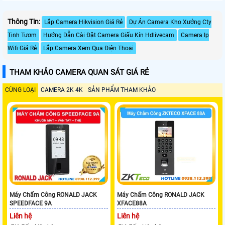
Thông Tin:
Lắp Camera Hikvision Giá Rẻ
Dự Án Camera Kho Xưởng Cty
Tinh Tươm
Hướng Dẫn Cài Đặt Camera Giấu Kín Hdlivecam
Camera Ip
Wifi Giá Rẻ
Lắp Camera Xem Qua Điện Thoại
THAM KHẢO CAMERA QUAN SÁT GIÁ RẺ
CÙNG LOẠI
CAMERA 2K 4K
SẢN PHẨM THAM KHẢO
Máy Chấm Công RONALD JACK
Máy Chấm Công RONALD JACK
SPEEDFACE 9A
XFACE88A
Liên hệ
Liên hệ