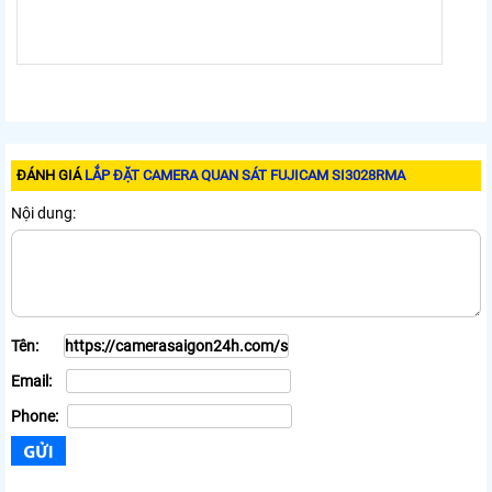
ĐÁNH GIÁ
LẮP ĐẶT CAMERA QUAN SÁT FUJICAM SI3028RMA
Nội dung:
Tên:
Email:
Phone: