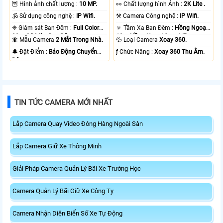
🦉 Hình ảnh chất lượng :
10 MP.
️👀 Chất lượng hình Ảnh :
2K Lite .
🕉️ Sử dụng công nghệ :
IP Wifi.
⚒ Camera Công nghệ :
IP Wifi.
❈ Giám sát Ban Đêm :
Full Color
🔅 Tầm Xa Ban Đêm :
Hồng Ngoại
20m Có Màu Ban Ðêm.
10m Hồng Ngoại Smart IR.
🐜 Mẫu Camera
2 Mắt Trong Nhà.
💦 Loại Camera
Xoay 360.
️🔔 Đặt Điểm :
Báo Động Chuyển
️ƒ Chức Năng :
Xoay 360 Thu Âm.
Động.
TIN TỨC CAMERA MỚI NHẤT
Lắp Camera Quay Video Đóng Hàng Ngoài Sàn
Lắp Camera Giữ Xe Thông Minh
Giải Pháp Camera Quản Lý Bãi Xe Trường Học
Camera Quản Lý Bãi Giữ Xe Công Ty
Camera Nhận Diện Biển Số Xe Tự Động