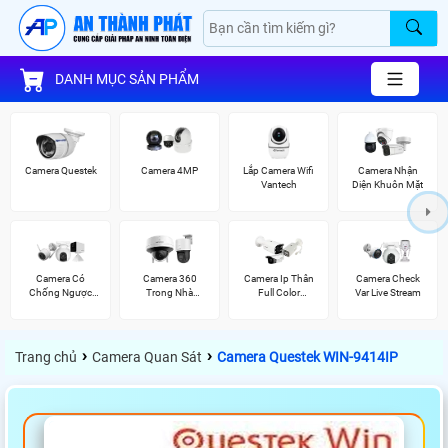
DANH MỤC SẢN PHẨM
Camera Questek
Camera 4MP
Lắp Camera Wifi
Camera Nhận
Vantech
Diện Khuôn Mặt
Camera Có
Camera 360
Camera Ip Thân
Camera Check
Chống Ngược
Trong Nhà
Full Color
Var Live Stream
Sáng Ezviz
Hikvision
Hikvision
›
›
Trang chủ
Camera Quan Sát
Camera Questek WIN-9414IP