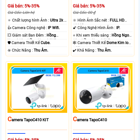
Giá bán: 5%-35%
Giá bán: 5%-35%
Giá Gốc: Liên hệ
Giá Gốc: 00 ₫
🔅 Chất lượng hình Ảnh :
Ultra 2k +
🔆 Hình Ảnh Sắc nét :
FULL HD
.
1080P .
👍 Camera Công nghệ :
IP Wifi.
🌠 Công Nghệ Hình Ảnh :
IP.
💥 Giám sát Ban Đêm :
Hồng
⭐ Khi xem thiếu sáng :
Hồng Ngoại
Ngoại 10m Hồng Ngoại SMD.
10m Hồng Ngoại SMD.
🛡 Camera Thiết Kế
Cube.
🕸️ Camera Thiết Kế
Dome Kim loại
+ Nhựa.
️☣️ Chức Năng :
Thu Âm.
️✔️ Khả Năng :
Thu Âm.
C
C
Amera TapoC410 KIT
Amera TapoC410