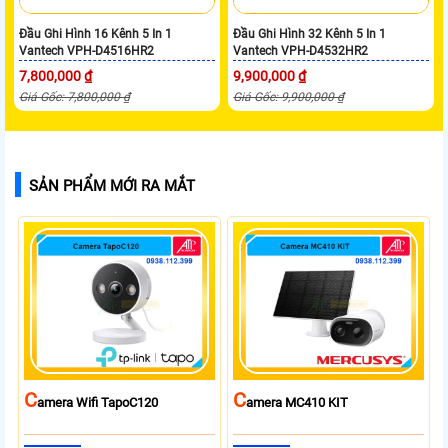
Đầu Ghi Hình 16 Kênh 5 In 1
Đầu Ghi Hình 32 Kênh 5 In 1
Vantech VPH-D4516HR2
Vantech VPH-D4532HR2
7,800,000 ₫
9,900,000 ₫
Giá Gốc: 7,800,000 ₫
Giá Gốc: 9,900,000 ₫
SẢN PHẨM MỚI RA MẮT
C
C
Amera Wifi TapoC120
Amera MC410 KIT