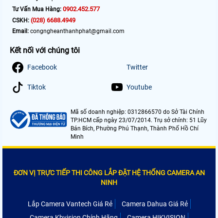
0902.452.577
Tư Vấn Mua Hàng:
(028) 6688.4949
CSKH:
Email:
congngheanthanhphat@gmail.com
Kết nối với chúng tôi
Facebook
Twitter
Tiktok
Youtube
Mã số doanh nghiệp: 0312866570 do Sở Tài Chính
TP.HCM cấp ngày 23/07/2014. Trụ sở chính: 51 Lũy
Bán Bích, Phường Phú Thạnh, Thành Phố Hồ Chí
Minh
ĐƠN VỊ TRỰC TIẾP THI CÔNG LẮP ĐẶT HỆ THỐNG CAMERA AN
NINH
Lắp Camera Vantech Giá Rẻ
Camera Dahua Giá Rẻ
Camera Kbvision Chính Hãng
Camera HIKVISION