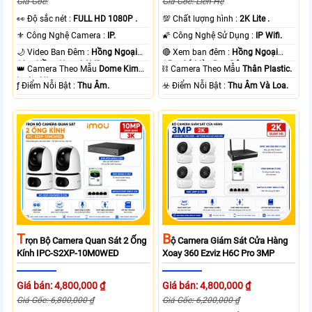
Giá Gốc:
Giá Gốc: Liên Hệ
️👀 Độ sắc nét :
FULL HD 1080P .
💯 Chất lượng hình :
2K Lite .
⚜️ Công Nghệ Camera :
IP.
🌠 Công Nghệ Sử Dụng :
IP Wifi.
🌙 Video Ban Đêm :
Hồng Ngoại
🔴 Xem ban đêm :
Hồng Ngoại
10m Hồng Ngoại SMD.
15m Có Màu Ban Ðêm.
👑 Camera Theo Mẫu
Dome Kim
⛓ Camera Theo Mẫu
Thân Plastic.
loại + Nhựa.
️ƒ Điểm Nỗi Bật :
Thu Âm.
️☣️ Điểm Nỗi Bật :
Thu Âm Và Loa.
T
B
Rọn Bộ Camera Quan Sát 2 Ống
Ộ Camera Giám Sát Cửa Hàng
Kính IPC-S2XP-10M0WED
Xoay 360 Ezviz H6C Pro 3MP
Giá bán: 4,800,000 ₫
Giá bán: 4,800,000 ₫
Giá Gốc: 6,800,000 ₫
Giá Gốc: 6,200,000 ₫