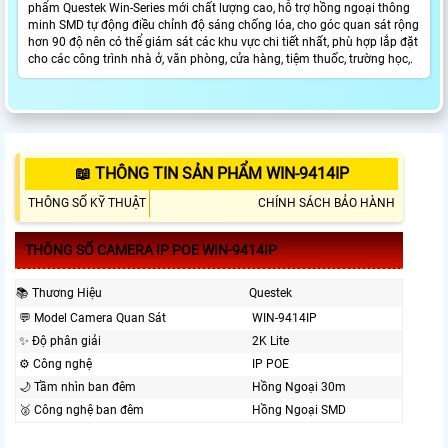
phẩm Questek Win-Series mới chất lượng cao, hỗ trợ hồng ngoại thông
minh SMD tự động điều chỉnh độ sáng chống lóa, cho góc quan sát rộng
hơn 90 độ nên có thể giám sát các khu vực chi tiết nhất, phù hợp lắp đặt
cho các công trình nhà ở, văn phòng, cửa hàng, tiệm thuốc, trường học,.
📖 THÔNG TIN SẢN PHẨM WIN-9414IP
THÔNG SỐ KỸ THUẬT
CHÍNH SÁCH BẢO HÀNH
THÔNG SỐ CAMERA IP POE WIN-9414IP
📚 Thương Hiệu
Questek
️💬 Model Camera Quan Sát
WIN-9414IP
✨ Độ phân giải
2K Lite
⚙ Công nghệ
IP POE
🌙 Tầm nhìn ban đêm
Hồng Ngoại 30m
🥈️ Công nghệ ban đêm
Hồng Ngoại SMD