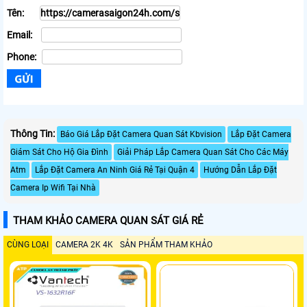
Tên:
Email:
Phone:
Thông Tin:
Báo Giá Lắp Đặt Camera Quan Sát Kbvision
Lắp Đặt Camera
Giám Sát Cho Hộ Gia Đình
Giải Pháp Lắp Camera Quan Sát Cho Các Máy
Atm
Lắp Đặt Camera An Ninh Giá Rẻ Tại Quận 4
Hướng Dẫn Lắp Đặt
Camera Ip Wifi Tại Nhà
THAM KHẢO CAMERA QUAN SÁT GIÁ RẺ
CÙNG LOẠI
CAMERA 2K 4K
SẢN PHẨM THAM KHẢO