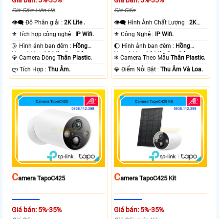
Giá bán: 5%-35%
Giá bán: 5%-35%
Giá Gốc: Liên Hệ
Giá Gốc:
👁️‍🗨 Độ Phân giải :
2K Lite .
👁️‍🗨 Hình Ành Chất Lượng :
2K
Lite .
⚜️ Tích hợp công nghệ :
IP Wifi.
⚜️ Công Nghệ :
IP Wifi.
🌛 Hình ảnh ban đêm :
Hồng
🌔 Hình ảnh ban đêm :
Hồng
Ngoại 10m Có Màu Ban Ðêm.
Ngoại 10m Có Màu Ban Ðêm.
💎 Camera Dòng
Thân Plastic.
❄ Camera Theo Mẫu
Thân Plastic.
️ლ Tích Hợp :
Thu Âm.
️💎 Điểm Nỗi Bật :
Thu Âm Và Loa.
C
C
Amera TapoC425
Amera TapoC425 Kit
Giá bán: 5%-35%
Giá bán: 5%-35%