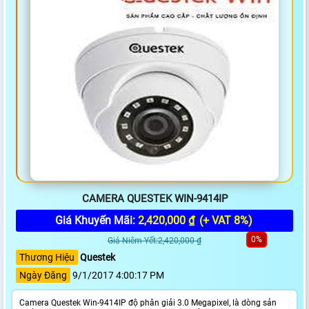
CAMERA QUESTEK WIN-9414IP
Giá Khuyến Mãi:
2,420,000 ₫
(+ VAT 8%)
0%
Giá Niêm Yết:2,420,000 ₫
Thương Hiệu
Questek
Ngày Đăng
9/1/2017 4:00:17 PM
Camera Questek Win-9414IP độ phân giải 3.0 Megapixel, là dòng sản