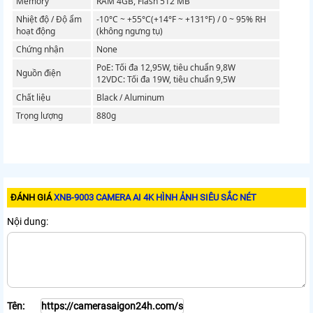
Memory
RAM 4GB, Flash 512 MB
Nhiệt độ / Độ ẩm
-10°C ~ +55°C(+14°F ~ +131°F) / 0 ~ 95% RH
hoạt động
(không ngưng tụ)
Chứng nhận
None
PoE: Tối đa 12,95W, tiêu chuẩn 9,8W
Nguồn điện
12VDC: Tối đa 19W, tiêu chuẩn 9,5W
Chất liệu
Black / Aluminum
Trọng lượng
880g
ĐÁNH GIÁ
XNB-9003 CAMERA AI 4K HÌNH ẢNH SIÊU SẮC NÉT
Nội dung:
Tên: