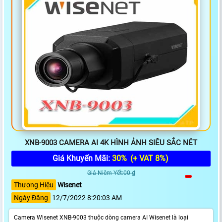
XNB-9003 CAMERA AI 4K HÌNH ẢNH SIÊU SẮC NÉT
Giá Khuyến Mãi:
30%
(+ VAT 8%)
Giá Niêm Yết:00 ₫
Thương Hiệu
Wisenet
Ngày Đăng
12/7/2022 8:20:03 AM
Camera Wisenet XNB-9003 thuộc dòng camera AI Wisenet là loại