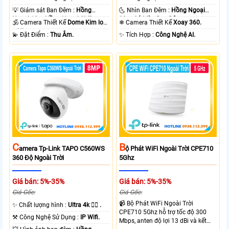
💡 Giám sát Ban Đêm :
Hồng
🌜 Nhìn Ban Đêm :
Hồng Ngoại
Ngoại 10m Hồng Ngoại SMD.
30m Có Màu Ban Ðêm.
🕉️ Camera Thiết Kế
Dome Kim loại
❄ Camera Thiết Kế
Xoay 360.
+ Nhựa.
️💫 Đặt Điểm :
Thu Âm.
️✨ Tích Hợp :
Công Nghệ AI.
B
C
Ộ Phát WiFi Ngoài Trời CPE710
Amera Tp-Link TAPO C560WS
5Ghz
360 Độ Ngoài Trời
Giá bán: 5%-35%
Giá bán: 5%-35%
Giá Gốc:
Giá Gốc:
📹 Bộ Phát WiFi Ngoài Trời
✨ Chất lượng hình :
Ultra 4k 👍🏾 .
CPE710 5Ghz hỗ trợ tốc độ 300
⚒ Công Nghệ Sử Dụng :
IP Wifi.
Mbps, anten độ lợi 13 dBi và kết