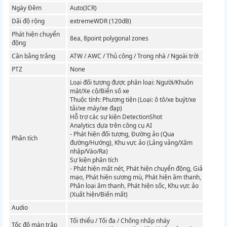
Ngày Đêm
Auto(ICR)
Dãi độ rộng
extremeWDR (120dB)
Phát hiện chuyển
8ea, 8point polygonal zones
động
Cân bằng trắng
ATW / AWC / Thủ công / Trong nhà / Ngoài trời
PTZ
None
Loại đối tượng được phân loại: Người/Khuôn
mặt/Xe cộ/Biển số xe
Thuộc tính: Phương tiện (Loại: ô tô/xe buýt/xe
tải/xe máy/xe đạp)
Hỗ trợ các sự kiện DetectionShot
Analytics dựa trên công cụ AI
- Phát hiện đối tượng, Đường ảo (Qua
Phân tích
đường/Hướng), Khu vực ảo (Lảng vảng/Xâm
nhập/Vào/Ra)
Sự kiện phân tích
- Phát hiện mất nét, Phát hiện chuyển động, Giả
mạo, Phát hiện sương mù, Phát hiện âm thanh,
Phân loại âm thanh, Phát hiện sốc, Khu vực ảo
(Xuất hiện/Biến mất)
Audio
Tối thiểu / Tối đa / Chống nhấp nháy
Tốc độ màn trập