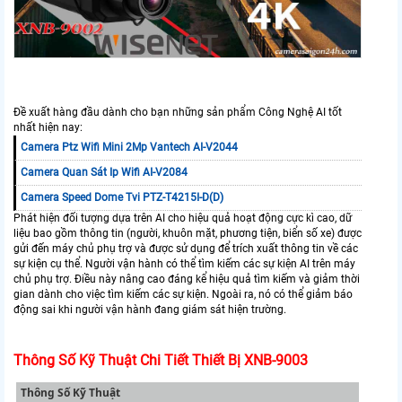
Đề xuất hàng đầu dành cho bạn những sản phẩm Công Nghệ AI tốt
nhất hiện nay:
Camera Ptz Wifi Mini 2Mp Vantech AI-V2044
Camera Quan Sát Ip Wifi AI-V2084
Camera Speed Dome Tvi PTZ-T4215I-D(D)
Phát hiện đối tượng dựa trên AI cho hiệu quả hoạt động cực kì cao, dữ
liệu bao gồm thông tin (người, khuôn mặt, phương tiện, biển số xe) được
gửi đến máy chủ phụ trợ và được sử dụng để trích xuất thông tin về các
sự kiện cụ thể. Người vận hành có thể tìm kiếm các sự kiện AI trên máy
chủ phụ trợ. Điều này nâng cao đáng kể hiệu quả tìm kiếm và giảm thời
gian dành cho việc tìm kiếm các sự kiện. Ngoài ra, nó có thể giảm báo
động sai khi người vận hành đang giám sát hiện trường.
Thông Số Kỹ Thuật Chi Tiết Thiết Bị XNB-9003
Thông Số Kỹ Thuật