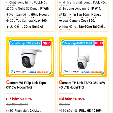
✨ Chất lượng hình :
FULL HD
🔆 Hình ảnh chất lượng :
FULL HD
1080P .
1080P .
🕉️ Công Nghệ Sử Dụng :
IP Wifi.
🌠 Sử dụng công nghệ :
IP Wifi.
❃ Xem ban đêm :
Hồng Ngoại
🌈 Tầm Nhìn Ban Đêm :
Hồng
30m Có Màu Ban Ðêm.
Ngoại 30m Có Màu Ban Ðêm.
💎 Cấu Tạo Camera
Xoay 360.
🌧️ Loại Camera
Xoay 360.
️📡 Ưu Điểm :
Công Nghệ AI.
️✔️ Khả Năng :
Báo Động Tại Chỗ
Nháy Sáng.
C
C
Amera Wi-Fi Tp-Link Tapo
Amera TP-Link TAPO C501GW
C510W Ngoài Trời
4G LTE Ngoài Trời
Giá bán: 5%-35%
Giá bán: 5%-35%
Giá Gốc: Liên hệ
Giá Gốc:
️👀 Độ Phân giải :
2K Lite .
🦉 Độ sắc nét :
FULL HD 1080P .