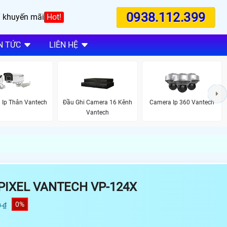
0938.112.399
 khuyến mãi
Hot!
N TỨC
LIÊN HỆ
 Ip Thân Vantech
Đầu Ghi Camera 16 Kênh
Camera Ip 360 Vantech
Vantech
PIXEL VANTECH VP-124X
0%
 ₫