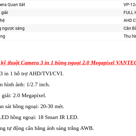
era Quan Sát
VP-12
 giải
FULL 
hệ
AHD C
 ngược sáng
Cân B
ăng
Thu hì
 kỹ thuật Camera 3 in 1 hồng ngoại 2.0 Megapixel VANT
 3 in 1 hỗ trợ AHD/TVI/CVI.
n hình ảnh: 1/2.7 inch.
 giải: 2.0 Megapixel.
n sát hồng ngoại: 20-30 mét.
 LED hồng ngoại: 18 Smart IR LED.
ng tự động cân bằng ánh sáng trắng AWB.