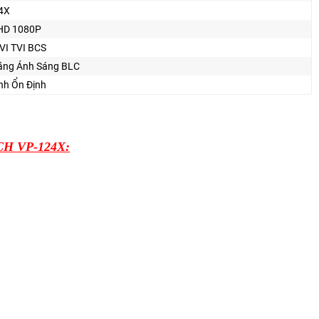
4X
HD 1080P
VI TVI BCS
ằng Ánh Sáng BLC
nh Ổn Định
ECH VP-124X: