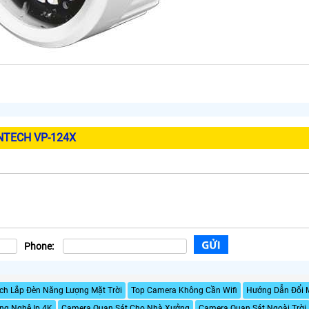
NTECH VP-124X
Phone:
ch Lắp Đèn Năng Lượng Mặt Trời
Top Camera Không Cần Wifi
Hướng Dẫn Đổi 
ng Nghê Ip 4K
Camera Quan Sát Cho Nhà Xưởng
Camera Quan Sát Ngoài Trời