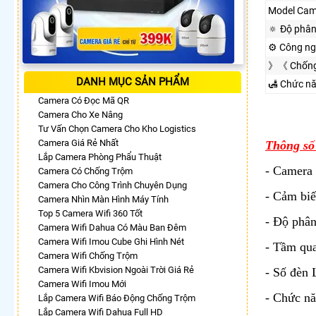
Model Cam
🔅 Độ phân
⚙ Công ng
》《 Chống
DANH MỤC SẢN PHẨM
🛃 Chức n
Camera Có Đọc Mã QR
Camera Cho Xe Nâng
Tư Vấn Chọn Camera Cho Kho Logistics
Camera Giá Rẻ Nhất
Thông số
Lắp Camera Phòng Phẩu Thuật
- Camera
Camera Có Chống Trộm
Camera Cho Công Trình Chuyên Dụng
- Cảm biế
Camera Nhìn Màn Hình Máy Tính
Top 5 Camera Wifi 360 Tốt
- Độ phân
Camera Wifi Dahua Có Màu Ban Đêm
Camera Wifi Imou Cube Ghi Hình Nét
- Tầm qua
Camera Wifi Chống Trộm
Camera Wifi Kbvision Ngoài Trời Giá Rẻ
- Số đèn
Camera Wifi Imou Mới
- Chức nă
Lắp Camera Wifi Báo Động Chống Trộm
Lắp Camera Wifi Dahua Full HD