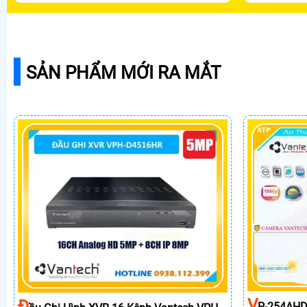
SẢN PHẨM MỚI RA MẮT
V
Đ
P-254AHD