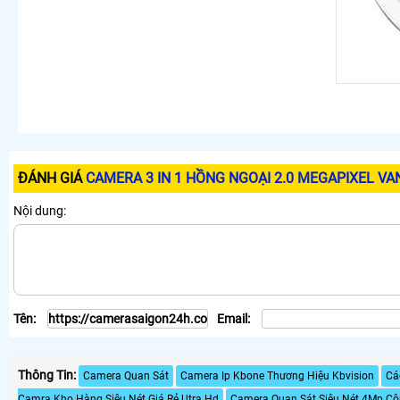
ĐÁNH GIÁ
CAMERA 3 IN 1 HỒNG NGOẠI 2.0 MEGAPIXEL VA
Nội dung:
Tên:
Email:
Thông Tin:
Camera Quan Sát
Camera Ip Kbone Thương Hiệu Kbvision
Cá
Camra Kho Hàng Siêu Nét Giá Rẻ Utra Hd
Camera Quan Sát Siêu Nét 4Mp Cô