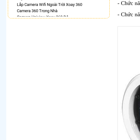
- Chức n
Lắp Camera Wifi Ngoài Trời Xoay 360
Camera 360 Trong Nhà
- Chức n
Camera Uniview Xoay 360 Độ
Camera 360 Bao Động Dahua
Lắp Camera Wifi Xoay 360 Imou Ngoài Trời
Camera Dahua Xoay 360
Lắp Camera Chống Trộm 360
Camera Wifi Hikvision Ngoài Trời 360
LẮP CAMERA THEO NHU CẦU
Lắp Camera Văn Phòng Giá Rẻ
Lắp Camera Nhà Xưởng Giá Rẻ
Lắp Camera Gia Đình Giá Rẻ
Lắp Camera Kho Hàng Giá Rẻ
Lắp Camera Cửa Hàng Giá Rẻ
Lắp Camera Wifi Giá Rẻ Chính Hãng
Lắp Camera Công Trình Giá Rẻ
Camera 360 Giá Rẻ