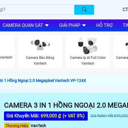
CT
CAMERA QUAN SÁT
GIẢI PHÁP
HỖ TRỢ
TI
 Vantech
Camera Ip AI Full Color
Camera
Camera Báo Động
Vantech
Vantech
In 1 Hồng Ngoại 2.0 Megapixel Vantech VP-124X
CAMERA 3 IN 1 HỒNG NGOẠI 2.0 MEGA
Giá Khuyến Mãi:
699,000 ₫
(+ VAT 8%)
Giá Niêm Yết:699,000
Thương Hiệu
VanTech