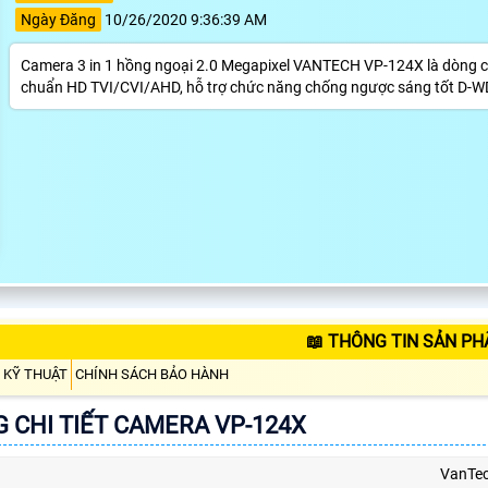
Ngày Đăng
10/26/2020 9:36:39 AM
Camera 3 in 1 hồng ngoại 2.0 Megapixel VANTECH VP-124X là dòng came
chuẩn HD TVI/CVI/AHD, hỗ trợ chức năng chống ngược sáng tốt D-WD
📖 THÔNG TIN SẢN PH
 KỸ THUẬT
CHÍNH SÁCH BẢO HÀNH
 CHI TIẾT CAMERA VP-124X
VanTe