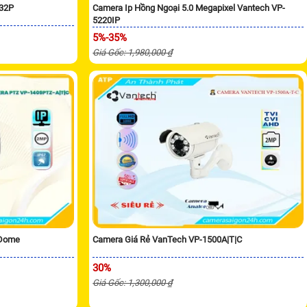
/32P
Camera Ip Hồng Ngoại 5.0 Megapixel Vantech VP-
5220IP
5%-35%
Giá Gốc: 1,980,000 ₫
 Dome
Camera Giá Rẻ VanTech VP-1500A|T|C
30%
Giá Gốc: 1,300,000 ₫