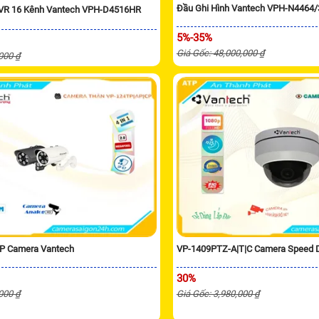
Đầu Ghi Hình Vantech VPH-N4464
XVR 16 Kênh Vantech VPH-D4516HR
5%-35%
Giá Gốc: 48,000,000 ₫
,000 ₫
P Camera Vantech
VP-1409PTZ-A|T|C Camera Speed
30%
,000 ₫
Giá Gốc: 3,980,000 ₫