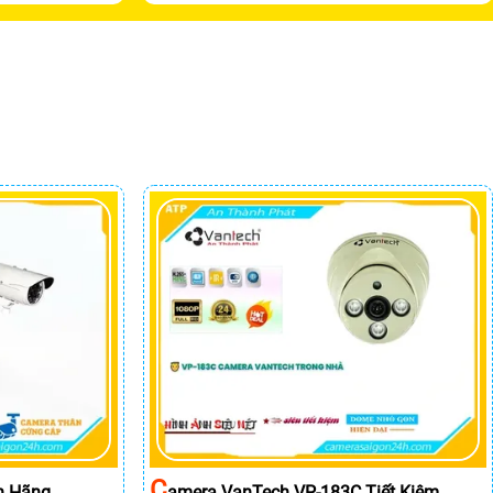
C
h Hãng
Amera VanTech VP-183C Tiết Kiệm