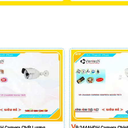
V
H Camera Chất Lượng
P-244AHDH Camera Chín