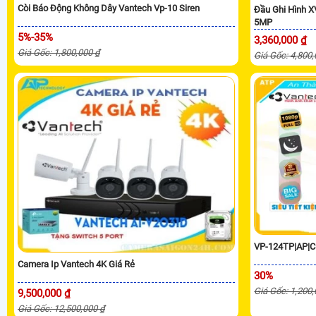
Còi Báo Động Không Dây Vantech Vp-10 Siren
Đầu Ghi Hình 
5MP
5%-35%
3,360,000 ₫
Giá Gốc: 1,800,000 ₫
Giá Gốc: 4,800
VP-124TP|AP|C
Camera Ip Vantech 4K Giá Rẻ
30%
Giá Gốc: 1,200
9,500,000 ₫
Giá Gốc: 12,500,000 ₫