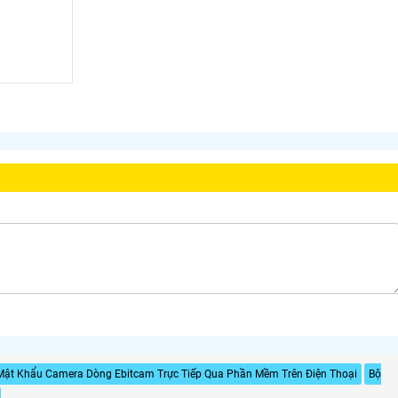
Mật Khẩu Camera Dòng Ebitcam Trực Tiếp Qua Phần Mềm Trên Điện Thoại
Bộ