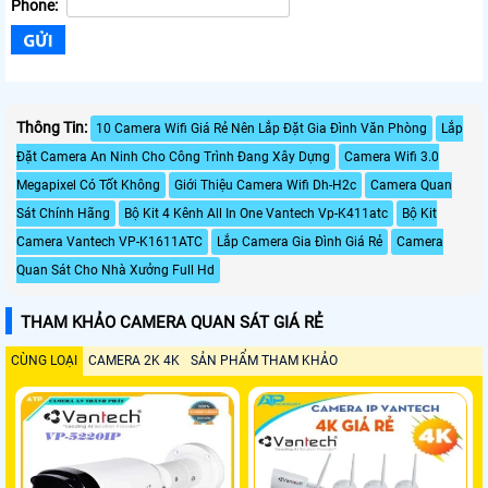
Phone:
Thông Tin:
10 Camera Wifi Giá Rẻ Nên Lắp Đặt Gia Đình Văn Phòng
Lắp
Đặt Camera An Ninh Cho Công Trình Đang Xây Dựng
Camera Wifi 3.0
Megapixel Có Tốt Không
Giới Thiệu Camera Wifi Dh-H2c
Camera Quan
Sát Chính Hãng
Bộ Kit 4 Kênh All In One Vantech Vp-K411atc
Bộ Kit
Camera Vantech VP-K1611ATC
Lắp Camera Gia Đình Giá Rẻ
Camera
Quan Sát Cho Nhà Xưởng Full Hd
THAM KHẢO CAMERA QUAN SÁT GIÁ RẺ
CÙNG LOẠI
CAMERA 2K 4K
SẢN PHẨM THAM KHẢO