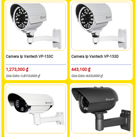
Camera Ip Vantech VP-153C
Camera Ip Vantech VP-153D
1,273,300 ₫
443,100 ₫
Giá Gốc: 1,819,000 ₫
Giá Gốc: 633,000 ₫