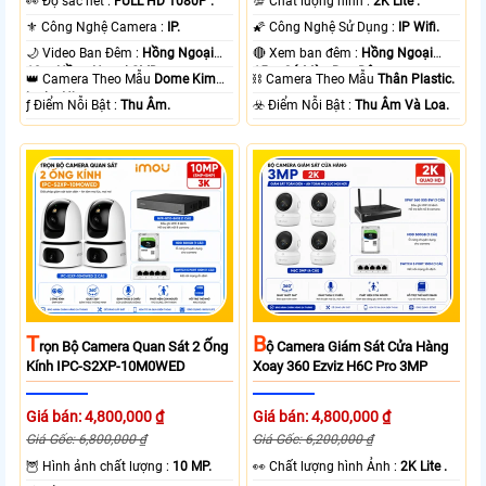
️👀 Độ sắc nét :
FULL HD 1080P .
💯 Chất lượng hình :
2K Lite .
⚜️ Công Nghệ Camera :
IP.
🌠 Công Nghệ Sử Dụng :
IP Wifi.
🌙 Video Ban Đêm :
Hồng Ngoại
🔴 Xem ban đêm :
Hồng Ngoại
10m Hồng Ngoại SMD.
15m Có Màu Ban Ðêm.
👑 Camera Theo Mẫu
Dome Kim
⛓ Camera Theo Mẫu
Thân Plastic.
loại + Nhựa.
️ƒ Điểm Nỗi Bật :
Thu Âm.
️☣️ Điểm Nỗi Bật :
Thu Âm Và Loa.
T
B
Rọn Bộ Camera Quan Sát 2 Ống
Ộ Camera Giám Sát Cửa Hàng
Kính IPC-S2XP-10M0WED
Xoay 360 Ezviz H6C Pro 3MP
Giá bán: 4,800,000 ₫
Giá bán: 4,800,000 ₫
Giá Gốc: 6,800,000 ₫
Giá Gốc: 6,200,000 ₫
🦉 Hình ảnh chất lượng :
10 MP.
️👀 Chất lượng hình Ảnh :
2K Lite .