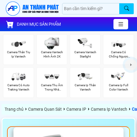
DANH MỤC SẢN PHẨM
Camera Thân Trụ
Camera Vantech
Camera Vantech
Camera Có
Ip Vantech
Hình Ảnh 2K
Starlight
Chống Ngược
Sáng Vantech
Camera Có Auto
Camera Thu Âm
Camera Ip Thân
Camera Ip Full
Traking Vantech
Trong Nhà
Vantech
Color Vantech
Vantech
›
›
›
›
Trang chủ
Camera Quan Sát
Camera IP
Camera Ip Vantech
Ca