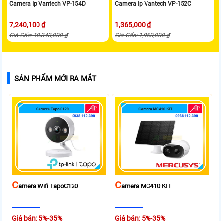
Camera Ip Vantech VP-154D
Camera Ip Vantech VP-152C
7,240,100 ₫
1,365,000 ₫
Giá Gốc: 10,343,000 ₫
Giá Gốc: 1,950,000 ₫
SẢN PHẨM MỚI RA MẮT
C
C
Amera Wifi TapoC120
Amera MC410 KIT
Giá bán: 5%-35%
Giá bán: 5%-35%