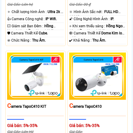
Giá Gốc: Liên hệ
Giá Gốc: 00 ₫
🔅 Chất lượng hình Ảnh :
Ultra 2k +
🔆 Hình Ảnh Sắc nét :
FULL HD
.
1080P .
👍 Camera Công nghệ :
IP Wifi.
🌠 Công Nghệ Hình Ảnh :
IP.
💥 Giám sát Ban Đêm :
Hồng
⭐ Khi xem thiếu sáng :
Hồng Ngoại
Ngoại 10m Hồng Ngoại SMD.
10m Hồng Ngoại SMD.
🛡 Camera Thiết Kế
Cube.
🕸️ Camera Thiết Kế
Dome Kim loại
+ Nhựa.
️☣️ Chức Năng :
Thu Âm.
️✔️ Khả Năng :
Thu Âm.
C
C
Amera TapoC410 KIT
Amera TapoC410
Giá bán: 5%-35%
Giá bán: 5%-35%
Giá Gốc: Liên Hệ
Giá Gốc: