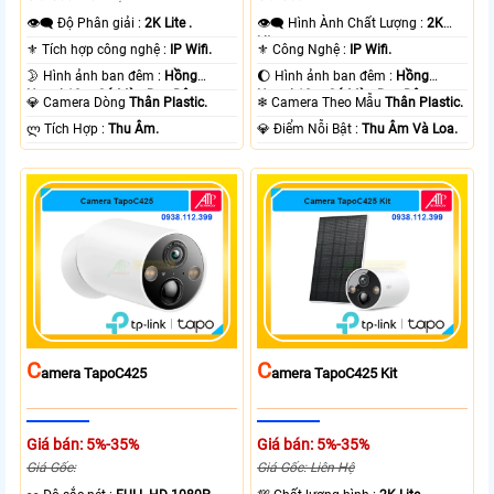
👁️‍🗨 Độ Phân giải :
2K Lite .
👁️‍🗨 Hình Ành Chất Lượng :
2K
Lite .
⚜️ Tích hợp công nghệ :
IP Wifi.
⚜️ Công Nghệ :
IP Wifi.
🌛 Hình ảnh ban đêm :
Hồng
🌔 Hình ảnh ban đêm :
Hồng
Ngoại 10m Có Màu Ban Ðêm.
Ngoại 10m Có Màu Ban Ðêm.
💎 Camera Dòng
Thân Plastic.
❄ Camera Theo Mẫu
Thân Plastic.
️ლ Tích Hợp :
Thu Âm.
️💎 Điểm Nỗi Bật :
Thu Âm Và Loa.
C
C
Amera TapoC425
Amera TapoC425 Kit
Giá bán: 5%-35%
Giá bán: 5%-35%
Giá Gốc:
Giá Gốc: Liên Hệ