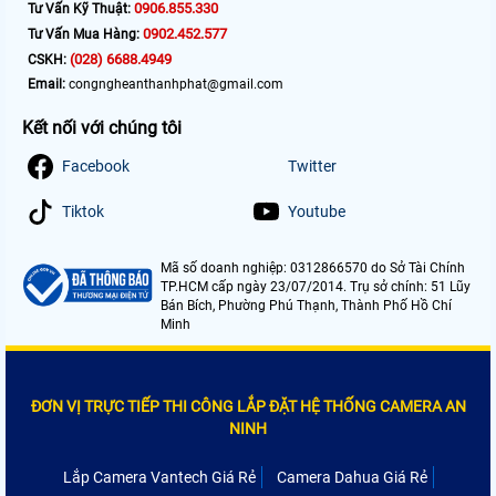
0906.855.330
Tư Vấn Kỹ Thuật:
0902.452.577
Tư Vấn Mua Hàng:
(028) 6688.4949
CSKH:
Email:
congngheanthanhphat@gmail.com
Kết nối với chúng tôi
Facebook
Twitter
Tiktok
Youtube
Mã số doanh nghiệp: 0312866570 do Sở Tài Chính
TP.HCM cấp ngày 23/07/2014. Trụ sở chính: 51 Lũy
Bán Bích, Phường Phú Thạnh, Thành Phố Hồ Chí
Minh
ĐƠN VỊ TRỰC TIẾP THI CÔNG LẮP ĐẶT HỆ THỐNG CAMERA AN
NINH
Lắp Camera Vantech Giá Rẻ
Camera Dahua Giá Rẻ