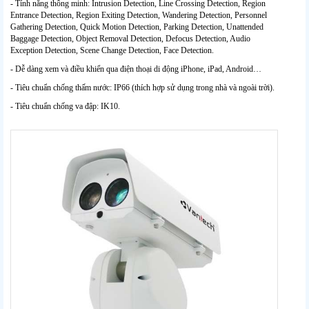
- Tính năng thông minh: Intrusion Detection, Line Crossing Detection, Region
Entrance Detection, Region Exiting Detection, Wandering Detection, Personnel
Gathering Detection, Quick Motion Detection, Parking Detection, Unattended
Baggage Detection, Object Removal Detection, Defocus Detection, Audio
Exception Detection, Scene Change Detection, Face Detection.
- Dễ dàng xem và điều khiển qua điện thoại di động iPhone, iPad, Android…
- Tiêu chuẩn chống thấm nước: IP66 (thích hợp sử dụng trong nhà và ngoài trời).
- Tiêu chuẩn chống va đập: IK10.