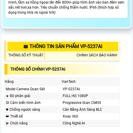
minh, tầm xa hồng ngoại lên đến 800m giúp hình ảnh vào ban đêm xem
sắc nét hơn,xa hơn. Tiêu chuẩn chống thấm nước: IP66 (thích hợp sử
dụng trong nhà và ngoài trời)
📖 THÔNG TIN SẢN PHẨM VP-5237AI
THÔNG SỐ KỸ THUẬT
CHÍNH SÁCH BẢO HÀNH
THÔNG SỐ CHÍNH VP-5237AI
Hãng
VanTech
Model Camera Quan Sát
VP-5237AI
☀️ Độ phân giải
FULL HD 1080P
🔳 Cảm biến hình ảnh
Progressive Scan CMOS
✺ Chống ngược sáng
Cân Bằng Ánh Sáng BLC
👑 Thiết kế
Xoay 360
💫 Chức năng
Công Nghệ AI