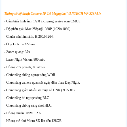
Thông số kỹ thuật Camera IP 2.0 Megapixel VANTECH VP-5237AI:
- Cảm biến hình ảnh: 1/2.8 inch progressive scan CMOS.
- Độ phân giải: Max 25fps@1080P (1920x1080).
- Chuẩn nén hình ảnh: H.265/H.264.
- Ống kính: 6~222mm.
- Zoom quang: 37x.
- Laser Night Vision: 800 mét.
- Hỗ trợ 255 presets, 8 Patrols.
- Chức năng chống ngược sáng WDR.
- Chức năng camera quan sát ngày đêm True Day/Night.
- Chức năng giảm nhiễu kỹ thuật số DNR (2D&3D).
- Chức năng bù ngược sáng BLC.
- Chức năng chống sáng chói HLC.
- Hỗ trợ chuẩn ONVIF 2.6.
- Hỗ trợ thẻ nhớ Micro SD lên đến 128GB.