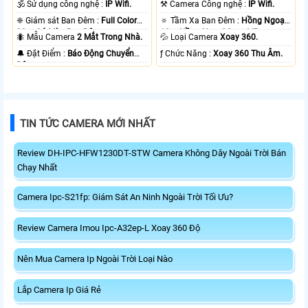
🕉️ Sử dụng công nghệ :
IP Wifi.
⚒ Camera Công nghệ :
IP Wifi.
❈ Giám sát Ban Đêm :
Full Color
🔅 Tầm Xa Ban Đêm :
Hồng Ngoại
20m Có Màu Ban Ðêm.
10m Hồng Ngoại Smart IR.
🐜 Mẫu Camera
2 Mắt Trong Nhà.
💦 Loại Camera
Xoay 360.
️🔔 Đặt Điểm :
Báo Động Chuyển
️ƒ Chức Năng :
Xoay 360 Thu Âm.
Động.
TIN TỨC CAMERA MỚI NHẤT
Review DH-IPC-HFW1230DT-STW Camera Không Dây Ngoài Trời Bán
Chạy Nhất
Camera Ipc-S21fp: Giám Sát An Ninh Ngoài Trời Tối Ưu?
Review Camera Imou Ipc-A32ep-L Xoay 360 Độ
Nên Mua Camera Ip Ngoài Trời Loại Nào
Lắp Camera Ip Giá Rẻ