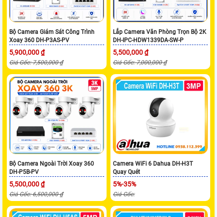
Bộ Camera Giám Sát Công Trình
Lắp Camera Văn Phòng Trọn Bộ 2K
Xoay 360 DH-P3AS-PV
DH-IPC-HDW1339DA-SW-P
5,900,000 ₫
5,500,000 ₫
Giá Gốc: 7,500,000 ₫
Giá Gốc: 7,000,000 ₫
Bộ Camera Ngoài Trời Xoay 360
Camera WiFi 6 Dahua DH-H3T
DH-P5B-PV
Quay Quét
5,500,000 ₫
5%-35%
Giá Gốc: 6,500,000 ₫
Giá Gốc: