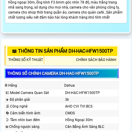
hồng ngoại 30m, ống kính F3.6mm góc nhìn 78 độ, màu trắng trang
nhã sang trọng, sử dụng cho mọi nhà, camera cho văn phòng công ty,
camera cho shop thời trang quần áo, camera cho quán café…Sản phẩm
chất lượng siêu nét đảm bảo hài lòng khách hàng khó tính nhất
📖 THÔNG TIN SẢN PHẨM DH-HAC-HFW1500TP
THÔNG SỐ KỸ THUẬT
CHÍNH SÁCH BẢO HÀNH
THÔNG SỐ CHÍNH CAMERA DH-HAC-HFW1500TP
®️ Hãng
Dahua
💶 Model Camera Quan Sát
DH-HAC-HFW1500TP
☀️ Độ phân giải
3k
🕉️ Công nghệ
AHD CVI TVI BCS
🔄 Cảm biến hình ảnh
CMOS
🌛 Tầm nhìn ban đêm
Hồng Ngoại 30m
₪ Chống ngược sáng
Cân Bằng Ánh Sáng BLC