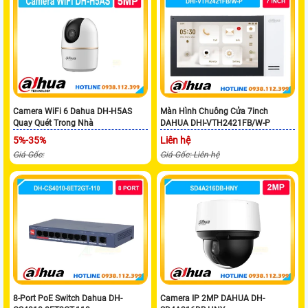
Camera WiFi 6 Dahua DH-H5AS
Màn Hình Chuông Cửa 7inch
Quay Quét Trong Nhà
DAHUA DHI-VTH2421FB/W-P
5%-35%
Liên hệ
Giá Gốc:
Giá Gốc: Liên hệ
8-Port PoE Switch Dahua DH-
Camera IP 2MP DAHUA DH-