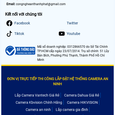
Email:
congngheanthanhphat@gmail.com
Kết nối với chúng tôi
Facebook
Twitter
Tiktok
Youtube
Mã số doanh nghiệp: 0312866570 do Sở Tài Chính
TP.HCM cấp ngày 23/07/2014. Trụ sở chính: 51 Lũy
Bán Bích, Phường Phú Thạnh, Thành Phố Hồ Chí
Minh
ĐƠN VỊ TRỰC TIẾP THI CÔNG LẮP ĐẶT HỆ THỐNG CAMERA AN
NINH
Lắp Camera Vantech Giá Rẻ
Camera Dahua Giá Rẻ
Camera Kbvision Chính Hãng
Camera HIKVISION
Camera an ninh
Lắp camera gia đình