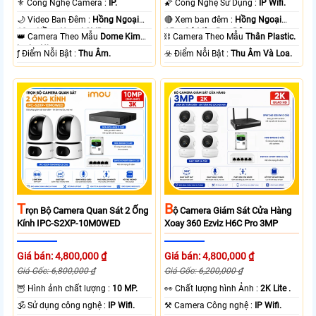
⚜️ Công Nghệ Camera :
IP.
🌠 Công Nghệ Sử Dụng :
IP Wifi.
🌙 Video Ban Đêm :
Hồng Ngoại
🔴 Xem ban đêm :
Hồng Ngoại
10m Hồng Ngoại SMD.
15m Có Màu Ban Ðêm.
👑 Camera Theo Mẫu
Dome Kim
⛓ Camera Theo Mẫu
Thân Plastic.
loại + Nhựa.
️ƒ Điểm Nỗi Bật :
Thu Âm.
️☣️ Điểm Nỗi Bật :
Thu Âm Và Loa.
T
B
Rọn Bộ Camera Quan Sát 2 Ống
Ộ Camera Giám Sát Cửa Hàng
Kính IPC-S2XP-10M0WED
Xoay 360 Ezviz H6C Pro 3MP
Giá bán: 4,800,000 ₫
Giá bán: 4,800,000 ₫
Giá Gốc: 6,800,000 ₫
Giá Gốc: 6,200,000 ₫
🦉 Hình ảnh chất lượng :
10 MP.
️👀 Chất lượng hình Ảnh :
2K Lite .
🕉️ Sử dụng công nghệ :
IP Wifi.
⚒ Camera Công nghệ :
IP Wifi.