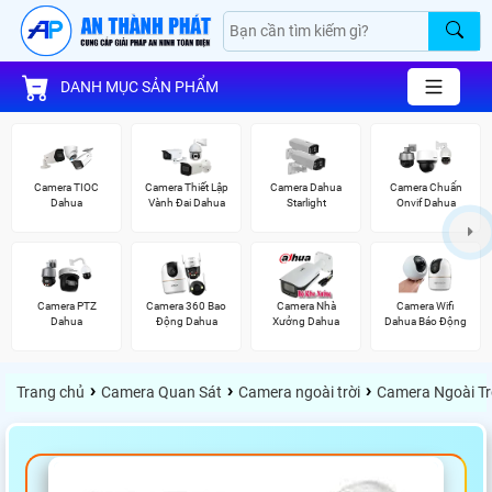
DANH MỤC SẢN PHẨM
Camera TIOC
Camera Thiết Lập
Camera Dahua
Camera Chuẩn
Dahua
Vành Đai Dahua
Starlight
Onvif Dahua
Camera PTZ
Camera 360 Bao
Camera Nhà
Camera Wifi
Dahua
Động Dahua
Xưởng Dahua
Dahua Báo Động
›
›
›
Trang chủ
Camera Quan Sát
Camera ngoài trời
Camera Ngoài Tr