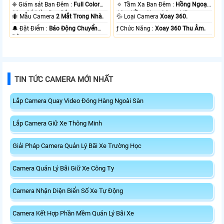
❈ Giám sát Ban Đêm :
Full Color
🔅 Tầm Xa Ban Đêm :
Hồng Ngoại
20m Có Màu Ban Ðêm.
10m Hồng Ngoại Smart IR.
🐜 Mẫu Camera
2 Mắt Trong Nhà.
💦 Loại Camera
Xoay 360.
️🔔 Đặt Điểm :
Báo Động Chuyển
️ƒ Chức Năng :
Xoay 360 Thu Âm.
Động.
TIN TỨC CAMERA MỚI NHẤT
Lắp Camera Quay Video Đóng Hàng Ngoài Sàn
Lắp Camera Giữ Xe Thông Minh
Giải Pháp Camera Quản Lý Bãi Xe Trường Học
Camera Quản Lý Bãi Giữ Xe Công Ty
Camera Nhận Diện Biển Số Xe Tự Động
Camera Kết Hợp Phần Mềm Quản Lý Bãi Xe