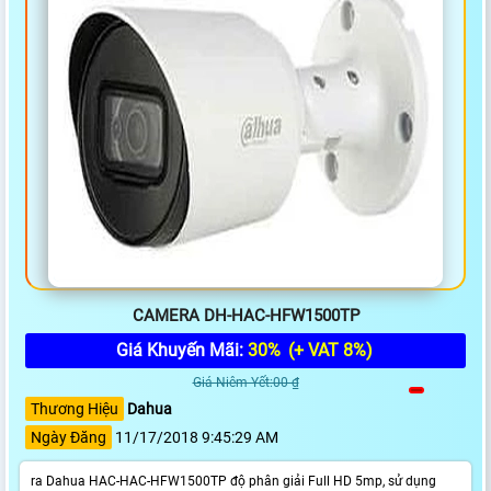
CAMERA DH-HAC-HFW1500TP
Giá Khuyến Mãi:
30%
(+ VAT 8%)
Giá Niêm Yết:00 ₫
Thương Hiệu
Dahua
Ngày Đăng
11/17/2018 9:45:29 AM
ra Dahua HAC-HAC-HFW1500TP độ phân giải Full HD 5mp, sử dụng