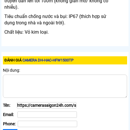
truyền dẫn lên tới 100m (không gian mở/ không có
nhiễu).
Tiêu chuẩn chống nước và bụi: IP67 (thích hợp sử
dụng trong nhà và ngoài trời).
Chất liệu: Vỏ kim loại.
ĐÁNH GIÁ
CAMERA DH-HAC-HFW1500TP
Nội dung:
Tên:
Email:
Phone: