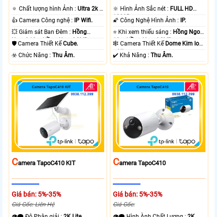
🔅 Chất lượng hình Ảnh :
Ultra 2k +
🔆 Hình Ảnh Sắc nét :
FULL HD
.
1080P .
👍 Camera Công nghệ :
IP Wifi.
🌠 Công Nghệ Hình Ảnh :
IP.
💥 Giám sát Ban Đêm :
Hồng
⭐ Khi xem thiếu sáng :
Hồng Ngoại
Ngoại 10m Hồng Ngoại SMD.
10m Hồng Ngoại SMD.
🛡 Camera Thiết Kế
Cube.
🕸️ Camera Thiết Kế
Dome Kim loại
+ Nhựa.
️☣️ Chức Năng :
Thu Âm.
️✔️ Khả Năng :
Thu Âm.
C
C
Amera TapoC410 KIT
Amera TapoC410
Giá bán: 5%-35%
Giá bán: 5%-35%
Giá Gốc: Liên Hệ
Giá Gốc:
👁️‍🗨 Độ Phân giải :
2K Lite .
👁️‍🗨 Hình Ành Chất Lượng :
2K