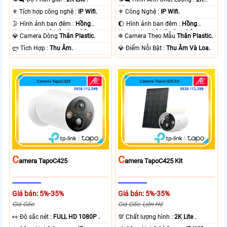
Lite .
⚜️ Tích hợp công nghệ :
IP Wifi.
⚜️ Công Nghệ :
IP Wifi.
🌛 Hình ảnh ban đêm :
Hồng
🌔 Hình ảnh ban đêm :
Hồng
Ngoại 10m Có Màu Ban Ðêm.
Ngoại 10m Có Màu Ban Ðêm.
💎 Camera Dòng
Thân Plastic.
❄ Camera Theo Mẫu
Thân Plastic.
️ლ Tích Hợp :
Thu Âm.
️💎 Điểm Nỗi Bật :
Thu Âm Và Loa.
C
C
Amera TapoC425
Amera TapoC425 Kit
Giá bán: 5%-35%
Giá bán: 5%-35%
Giá Gốc:
Giá Gốc: Liên Hệ
️👀 Độ sắc nét :
FULL HD 1080P .
💯 Chất lượng hình :
2K Lite .