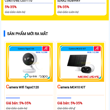
CS4010-8ET2GT-110
SD4A216DB-HNY
5%-35%
5%-35%
Giá Gốc: liên hệ
Giá Gốc: Liên hệ
SẢN PHẨM MỚI RA MẮT
C
C
Amera Wifi TapoC120
Amera MC410 KIT
Giá bán: 5%-35%
Giá bán: 5%-35%
Giá Gốc: Liên hệ
Giá Gốc: 00 ₫