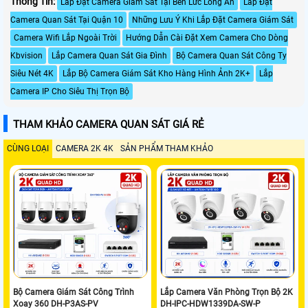
Thông Tin:
Lắp Đặt Camera Giám Sát Tại Bến Lức Long An
Lắp Đặt
Camera Quan Sát Tại Quận 10
Những Lưu Ý Khi Lắp Đặt Camera Giám Sát
Camera Wifi Lắp Ngoài Trời
Hướng Dẫn Cài Đặt Xem Camera Cho Dòng
Kbvision
Lắp Camera Quan Sát Gia Đình
Bộ Camera Quan Sát Công Ty
Siêu Nét 4K
Lắp Bộ Camera Giám Sát Kho Hàng Hình Ảnh 2K+
Lắp
Camera IP Cho Siêu Thị Trọn Bộ
THAM KHẢO CAMERA QUAN SÁT GIÁ RẺ
CÙNG LOẠI
CAMERA 2K 4K
SẢN PHẨM THAM KHẢO
Bộ Camera Giám Sát Công Trình
Lắp Camera Văn Phòng Trọn Bộ 2K
Xoay 360 DH-P3AS-PV
DH-IPC-HDW1339DA-SW-P