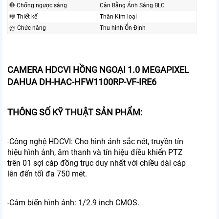
🛑 Chống ngược sáng
Cân Bằng Ánh Sáng BLC
🎼️ Thiết kế
Thân Kim loại
ლ Chức năng
Thu hình Ổn Định
CAMERA HDCVI HỒNG NGOẠI 1.0 MEGAPIXEL
DAHUA DH-HAC-HFW1100RP-VF-IRE6
THÔNG SỐ KỸ THUẬT SẢN PHẨM:
-Công nghệ HDCVI: Cho hình ảnh sắc nét, truyền tín
hiệu hình ảnh, âm thanh và tín hiệu điều khiển PTZ
trên 01 sợi cáp đồng trục duy nhất với chiều dài cáp
lên đến tối đa 750 mét.
-Cảm biến hình ảnh: 1/2.9 inch CMOS.