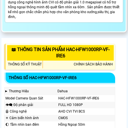
dụng công nghệ hình ảnh CVI có độ phân giải 1.0 megapixel có hổ trợ
hồng ngoại thông minh độ quét tầm nhìn xa 60m . Sản phẩm được thiết
kế nhỏ gọn chắc chắn phù hợp cho văn phòng kho xưởng,siêu thị, gia
đình,.
📖 THÔNG TIN SẢN PHẨM HAC-HFW1000RP-VF-
IRE6
THÔNG SỐ KỸ THUẬT
CHÍNH SÁCH BẢO HÀNH
THÔNG SỐ HAC-HFW1000RP-VF-IRE6
► Thương Hiệu
Dahua
Model Camera Quan Sát
HAC-HFW1000RP-VF-IRE6
👁️‍🗨 Độ phân giải
FULL HD 1080P
🤖️ Công nghệ
AHD CVI TVI BCS
✴️ Cảm biến hình ảnh
CMOS
🌔 Tầm nhìn ban đêm
Hồng Ngoại 50m