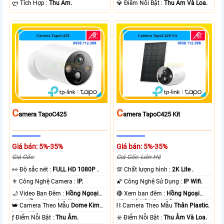
️ლ Tích Hợp :
Thu Âm.
️💎 Điểm Nỗi Bật :
Thu Âm Và Loa.
C
C
Amera TapoC425
Amera TapoC425 Kit
Giá bán: 5%-35%
Giá bán: 5%-35%
Giá Gốc:
Giá Gốc: Liên Hệ
️👀 Độ sắc nét :
FULL HD 1080P .
💯 Chất lượng hình :
2K Lite .
⚜️ Công Nghệ Camera :
IP.
🌠 Công Nghệ Sử Dụng :
IP Wifi.
🌙 Video Ban Đêm :
Hồng Ngoại
🔴 Xem ban đêm :
Hồng Ngoại
10m Hồng Ngoại SMD.
15m Có Màu Ban Ðêm.
👑 Camera Theo Mẫu
Dome Kim
⛓ Camera Theo Mẫu
Thân Plastic.
loại + Nhựa.
️ƒ Điểm Nỗi Bật :
Thu Âm.
️☣️ Điểm Nỗi Bật :
Thu Âm Và Loa.