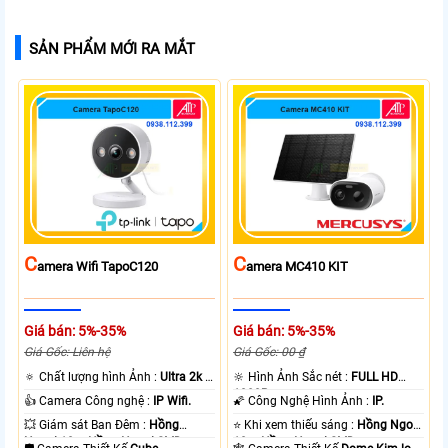
SẢN PHẨM MỚI RA MẮT
C
C
Amera Wifi TapoC120
Amera MC410 KIT
Giá bán: 5%-35%
Giá bán: 5%-35%
Giá Gốc: Liên hệ
Giá Gốc: 00 ₫
🔅 Chất lượng hình Ảnh :
Ultra 2k +
🔆 Hình Ảnh Sắc nét :
FULL HD
.
1080P .
👍 Camera Công nghệ :
IP Wifi.
🌠 Công Nghệ Hình Ảnh :
IP.
💥 Giám sát Ban Đêm :
Hồng
⭐ Khi xem thiếu sáng :
Hồng Ngoại
Ngoại 10m Hồng Ngoại SMD.
10m Hồng Ngoại SMD.