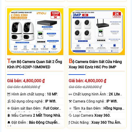
T
B
Rọn Bộ Camera Quan Sát 2 Ống
Ộ Camera Giám Sát Cửa Hàng
Kính IPC-S2XP-10M0WED
Xoay 360 Ezviz H6C Pro 3MP
Giá bán: 4,800,000 ₫
Giá bán: 4,800,000 ₫
Giá Gốc: 6,800,000 ₫
Giá Gốc: 6,200,000 ₫
🦉 Hình ảnh chất lượng :
10 MP.
️👀 Chất lượng hình Ảnh :
2K Lite .
🕉️ Sử dụng công nghệ :
IP Wifi.
⚒ Camera Công nghệ :
IP Wifi.
❈ Giám sát Ban Đêm :
Full Color
🔅 Tầm Xa Ban Đêm :
Hồng Ngoại
20m Có Màu Ban Ðêm.
10m Hồng Ngoại Smart IR.
🐜 Mẫu Camera
2 Mắt Trong Nhà.
💦 Loại Camera
Xoay 360.
️🔔 Đặt Điểm :
Báo Động Chuyển
️ƒ Chức Năng :
Xoay 360 Thu Âm.
Động.