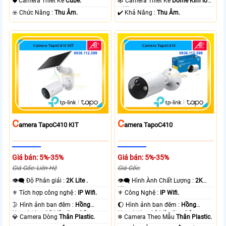
🛡 Camera Thiết Kế
Cube.
🕸️ Camera Thiết Kế
Dome Kim loại
+ Nhựa.
️☣️ Chức Năng :
Thu Âm.
️✔️ Khả Năng :
Thu Âm.
C
C
Amera TapoC410 KIT
Amera TapoC410
Giá bán: 5%-35%
Giá bán: 5%-35%
Giá Gốc: Liên Hệ
Giá Gốc:
👁️‍🗨 Độ Phân giải :
2K Lite .
👁️‍🗨 Hình Ành Chất Lượng :
2K
Lite .
⚜️ Tích hợp công nghệ :
IP Wifi.
⚜️ Công Nghệ :
IP Wifi.
🌛 Hình ảnh ban đêm :
Hồng
🌔 Hình ảnh ban đêm :
Hồng
Ngoại 10m Có Màu Ban Ðêm.
Ngoại 10m Có Màu Ban Ðêm.
💎 Camera Dòng
Thân Plastic.
❄ Camera Theo Mẫu
Thân Plastic.