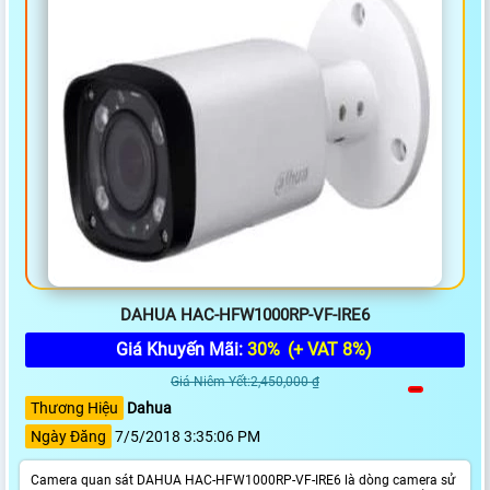
DAHUA HAC-HFW1000RP-VF-IRE6
Giá Khuyến Mãi:
30%
(+ VAT 8%)
Giá Niêm Yết:2,450,000 ₫
Thương Hiệu
Dahua
Ngày Đăng
7/5/2018 3:35:06 PM
Camera quan sát DAHUA HAC-HFW1000RP-VF-IRE6 là dòng camera sử