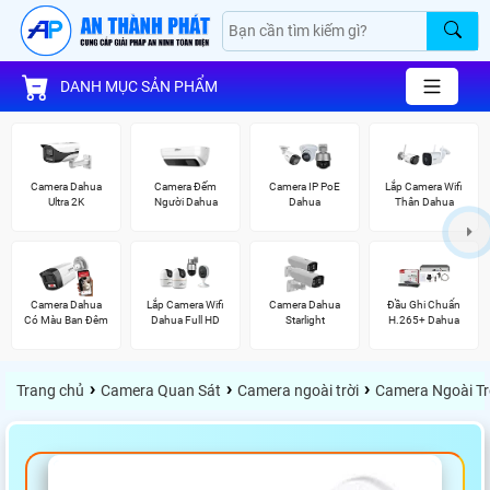
DANH MỤC SẢN PHẨM
Camera Dahua
Camera Đếm
Camera IP PoE
Lắp Camera Wifi
Ultra 2K
Người Dahua
Dahua
Thân Dahua
Camera Dahua
Lắp Camera Wifi
Camera Dahua
Đầu Ghi Chuẩn
Có Màu Ban Đêm
Dahua Full HD
Starlight
H.265+ Dahua
›
›
›
Trang chủ
Camera Quan Sát
Camera ngoài trời
Camera Ngoài Tr