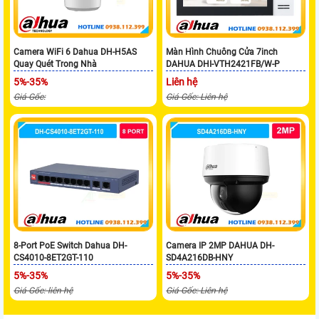
Camera WiFi 6 Dahua DH-H5AS
Màn Hình Chuông Cửa 7inch
Quay Quét Trong Nhà
DAHUA DHI-VTH2421FB/W-P
5%-35%
Liên hệ
Giá Gốc:
Giá Gốc: Liên hệ
8-Port PoE Switch Dahua DH-
Camera IP 2MP DAHUA DH-
CS4010-8ET2GT-110
SD4A216DB-HNY
5%-35%
5%-35%
Giá Gốc: liên hệ
Giá Gốc: Liên hệ