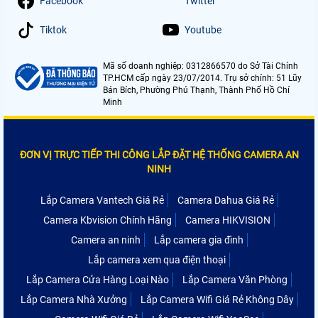
Facebook
Twitter
Tiktok
Youtube
Mã số doanh nghiệp: 0312866570 do Sở Tài Chính
TP.HCM cấp ngày 23/07/2014. Trụ sở chính: 51 Lũy
Bán Bích, Phường Phú Thạnh, Thành Phố Hồ Chí
Minh
ĐƠN VỊ TRỰC TIẾP THI CÔNG LẮP ĐẶT HỆ THỐNG CAMERA AN
NINH
Lắp Camera Vantech Giá Rẻ
Camera Dahua Giá Rẻ
Camera Kbvision Chính Hãng
Camera HIKVISION
Camera an ninh
Lắp camera gia đình
Lắp camera xem qua điện thoại
Lắp Camera Cửa Hàng Loại Nào
Lắp Camera Văn Phòng
Lắp Camera Nhà Xưởng
Lắp Camera Wifi Giá Rẻ Không Dây