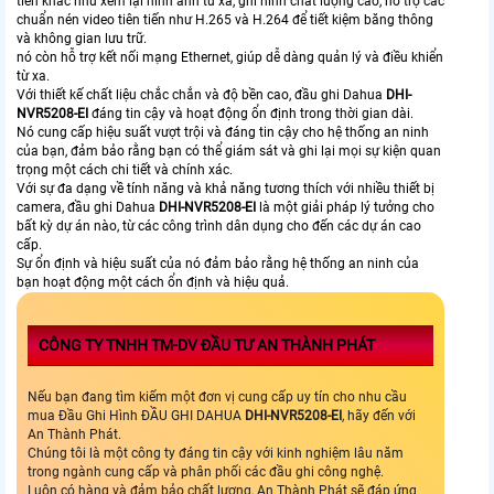
tiến khác như xem lại hình ảnh từ xa, ghi hình chất lượng cao, hỗ trợ các
chuẩn nén video tiên tiến như H.265 và H.264 để tiết kiệm băng thông
và không gian lưu trữ.
nó còn hỗ trợ kết nối mạng Ethernet, giúp dễ dàng quản lý và điều khiển
từ xa.
Với thiết kế chất liệu chắc chắn và độ bền cao, đầu ghi Dahua
DHI-
NVR5208-EI
đáng tin cậy và hoạt động ổn định trong thời gian dài.
Nó cung cấp hiệu suất vượt trội và đáng tin cậy cho hệ thống an ninh
của bạn, đảm bảo rằng bạn có thể giám sát và ghi lại mọi sự kiện quan
trọng một cách chi tiết và chính xác.
Với sự đa dạng về tính năng và khả năng tương thích với nhiều thiết bị
camera, đầu ghi Dahua
DHI-NVR5208-EI
là một giải pháp lý tưởng cho
bất kỳ dự án nào, từ các công trình dân dụng cho đến các dự án cao
cấp.
Sự ổn định và hiệu suất của nó đảm bảo rằng hệ thống an ninh của
bạn hoạt động một cách ổn định và hiệu quả.
CÔNG TY TNHH TM-DV ĐẦU TƯ AN THÀNH PHÁT
Nếu bạn đang tìm kiếm một đơn vị cung cấp uy tín cho nhu cầu
mua Đầu Ghi Hình ĐẦU GHI DAHUA
DHI-NVR5208-EI
, hãy đến với
An Thành Phát.
Chúng tôi là một công ty đáng tin cậy với kinh nghiệm lâu năm
trong ngành cung cấp và phân phối các đầu ghi công nghệ.
Luôn có hàng và đảm bảo chất lượng, An Thành Phát sẽ đáp ứng