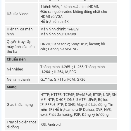
1 kênh VGA, 1 kênh xuất hình HDMI.
Đầu ra nguồn video không đồng nhất cho
Đầu Ra Video
HDMI và VGA
Hỗ trợ hiển thị 4K
Hiển thị đa màn
Màn hình chính: 1/4/8/9
hình
Màn hình phụ: 1/4/8/9
Quyền truy cập
ONVIF;
Panasonic;
Sony;
Trục;
làcont;
bồ
máy ảnh của bên
câu;
Canon;
SAMSUNG
thứ ba
Chuẩn nén
Thông minh H.265+;
H.265;
Thông minh
Nén video
H.264+;
H.264;
MJPEG
Nén âm thanh
G.711a;
G.711u;
PCM;
G726
Mạng
HTTP;
HTTPS;
TCP/IP;
IPv4/IPv6;
RTSP;
UDP;
SN
MP;
NTP;
DHCP;
DNS;
SMTP;
UPnP;
Bộ lọc
Giao thức mạng
IP;
PPPoE;
FTP;
DDNS;
Máy chủ báo động;
Tìm
kiếm IP (Hỗ trợ camera IP Dahua, DVR, NVS,
v.v.);
Phát đa hướng;
P2P;
Đăng ký tự động
Truy cập điện thoại
iOS;
Android
di động