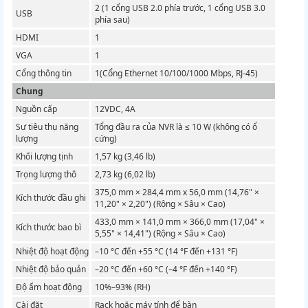
2 (1 cổng USB 2.0 phía trước, 1 cổng USB 3.0
USB
phía sau)
HDMI
1
VGA
1
Cổng thông tin
1(Cổng Ethernet 10/100/1000 Mbps, RJ-45)
Chung
Nguồn cấp
12VDC, 4A
Sự tiêu thụ năng
Tổng đầu ra của NVR là ≤ 10 W (không có ổ
lượng
cứng)
Khối lượng tịnh
1,57 kg (3,46 lb)
Trọng lượng thô
2,73 kg (6,02 lb)
375,0 mm × 284,4 mm x 56,0 mm (14,76" ×
Kích thước đầu ghi
11,20" × 2,20") (Rộng × Sâu × Cao)
433,0 mm × 141,0 mm × 366,0 mm (17,04" ×
Kích thước bao bì
5,55" × 14,41") (Rộng × Sâu × Cao)
Nhiệt độ hoạt động
–10 °C đến +55 °C (14 °F đến +131 °F)
Nhiệt độ bảo quản
–20 °C đến +60 °C (–4 °F đến +140 °F)
Độ ẩm hoạt động
10%–93% (RH)
Cài đặt
Rack hoặc máy tính để bàn