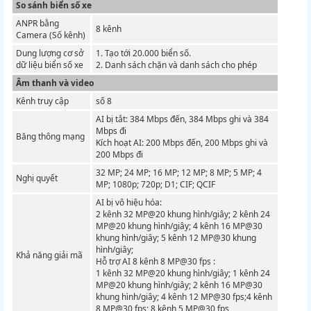
So sánh biển số xe
ANPR bằng
8 kênh
Camera (Số kênh)
Dung lượng cơ sở
1. Tạo tới 20.000 biển số.
dữ liệu biển số xe
2. Danh sách chặn và danh sách cho phép
Âm thanh và video
Kênh truy cập
số 8
AI bị tắt: 384 Mbps đến, 384 Mbps ghi và 384
Mbps đi
Băng thông mạng
Kích hoạt AI: 200 Mbps đến, 200 Mbps ghi và
200 Mbps đi
32 MP;
24 MP;
16 MP;
12 MP;
8 MP;
5 MP;
4
Nghị quyết
MP;
1080p;
720p;
D1;
CIF;
QCIF
AI bị vô hiệu hóa:
2 kênh 32 MP@20 khung hình/giây;
2 kênh 24
MP@20 khung hình/giây;
4 kênh 16 MP@30
khung hình/giây;
5 kênh 12 MP@30 khung
hình/giây;
Khả năng giải mã
Hỗ trợ AI
8 kênh 8 MP@30 fps :
1 kênh 32 MP@20 khung hình/giây;
1 kênh 24
MP@20 khung hình/giây;
2 kênh 16 MP@30
khung hình/giây;
4 kênh 12 MP@30 fps;4 kênh
8 MP@30 fps;
8 kênh 5 MP@30 fps