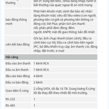
đột IP;
xung đột MAC;
khóa đăng nhập;
hành vi
thường
bất thường của quạt;
ngoại lệ an ninh mạng
Phát hiện khuôn mặt;
vành đai bảo vệ;
nhận
dạng khuôn mặt;
siêu dữ liệu video (con người,
báo động thông
phương tiện cơ giới và phương tiện không có
minh
động cơ);
SM Plus;
phân tích âm thanh
nổi;
phân phối đám đông;
đếm
người;
ANPR;
mật độ giao thông;
bản đồ nhiệt
Ghi lại;
ảnh chụp nhanh (toàn cảnh);
đầu ra
cảnh báo cục bộ;
Đầu ra cảnh báo bên ngoài
Liên kết báo động
IPC;
bộ điều khiển truy cập;
âm thanh;
còi;
đăng
nhập, đặt trước;
e-mail
Hải cảng
Đầu vào âm thanh
1 kênh RCA
Đầu ra âm thanh
1 kênh RCA
đầu vào báo động
4 kênh
Đầu ra báo động
2 kênh
2 cổng SATA, tối đa 16 TB.
Dung lượng ổ cứng
Giao diện ổ cứng
tối đa thay đổi theo nhiệt độ môi trường.
RS-232
1
RS-485
1