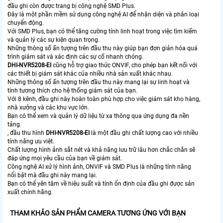
đầu ghi còn được trang bị công nghệ SMD Plus.
Đây là một phần mềm sử dụng công nghệ AI để nhận diện và phân loại
chuyển động.
Với SMD Plus, bạn có thể tăng cường tính linh hoạt trong việc tìm kiếm
và quản lý các sự kiện quan trọng.
Những thông số ấn tượng trên đầu thu này giúp bạn đơn giản hóa quá
trình giám sát và xác định các sự cố nhanh chóng.
DHI-NVR5208-EI
cũng hỗ trợ giao thức ONVIF, cho phép bạn kết nối với
các thiết bị giám sát khác của nhiều nhà sản xuất khác nhau.
Những thông số ấn tượng trên đầu thu này mang lại sự linh hoạt và
tính tương thích cho hệ thống giám sát của bạn.
Với 8 kênh, đầu ghi này hoàn toàn phù hợp cho việc giám sát kho hàng,
nhà xưởng và các khu vực lớn.
Bạn có thể xem và quản lý dữ liệu từ xa thông qua ứng dụng đa nền
tảng.
, đầu thu hình
DHI-NVR5208-EI
là một đầu ghi chất lượng cao với nhiều
tính năng ưu việt.
Chất lượng hình ảnh sắt nét và khả năng lưu trữ lâu hơn chắc chắn sẽ
đáp ứng mọi yêu cầu của bạn về giám sát.
Công nghệ AI xử lý hình ảnh, ONVIF và SMD Plus là những tính năng
nổi bật mà đầu ghi này mang lại.
Bạn có thể yên tâm về hiệu suất và tính ổn định của đầu ghi được sản
xuất chính hãng.
THAM KHẢO SẢN PHẨM CAMERA TƯƠNG ỨNG VỚI BẠN