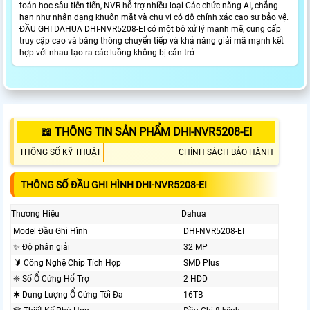
toán học sâu tiên tiến, NVR hỗ trợ nhiều loại Các chức năng AI, chẳng
hạn như nhận dạng khuôn mặt và chu vi có độ chính xác cao sự bảo vệ.
ĐẦU GHI DAHUA DHI-NVR5208-EI có một bộ xử lý mạnh mẽ, cung cấp
truy cập cao và băng thông chuyển tiếp và khả năng giải mã mạnh kết
hợp với nhau tạo ra các luồng không bị cản trở
📖 THÔNG TIN SẢN PHẨM DHI-NVR5208-EI
THÔNG SỐ KỸ THUẬT
CHÍNH SÁCH BẢO HÀNH
THÔNG SỐ ĐẦU GHI HÌNH DHI-NVR5208-EI
Thương Hiệu
Dahua
Model Đầu Ghi Hình
DHI-NVR5208-EI
✨ Độ phân giải
32 MP
🔰 Công Nghệ Chip Tích Hợp
SMD Plus
❈ Số Ổ Cứng Hổ Trợ
2 HDD
✱ Dung Lượng Ổ Cứng Tối Đa
16TB