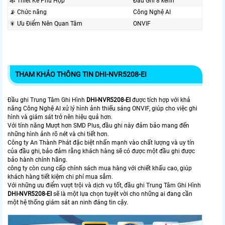
🕸️ Thiết Kế Phù Hợp
Đầu Ghi 8 kênh
📡 Chức năng
Công Nghệ AI
🎇 Ưu Điểm Nên Quan Tâm
ONVIF
THAM KHẢO THÔNG TIN DHI-NVR5208-EI
Đầu ghi Trung Tâm Ghi Hình
DHI-NVR5208-EI
được tích hợp với khả
năng Công Nghệ AI xử lý hình ảnh thiếu sáng ONVIF, giúp cho việc ghi
hình và giám sát trở nên hiệu quả hơn.
Với tính năng Mượt hơn SMD Plus, đầu ghi này đảm bảo mang đến
những hình ảnh rõ nét và chi tiết hơn.
Công ty An Thành Phát đặc biệt nhấn mạnh vào chất lượng và uy tín
của đầu ghi, bảo đảm rằng khách hàng sẽ có được một đầu ghi được
bảo hành chính hãng.
công ty còn cung cấp chính sách mua hàng với chiết khấu cao, giúp
khách hàng tiết kiệm chi phí mua sắm.
Với những ưu điểm vượt trội và dịch vụ tốt, đầu ghi Trung Tâm Ghi Hình
DHI-NVR5208-EI
sẽ là một lựa chọn tuyệt vời cho những ai đang cần
một hệ thống giám sát an ninh đáng tin cậy.