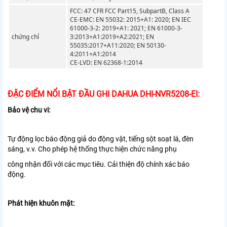
FCC: 47 CFR FCC Part15, SubpartB, Class A
CE-EMC: EN 55032: 2015+A1: 2020;
EN IEC
61000-3-2: 2019+A1: 2021;
EN 61000-3-
chứng chỉ
3:2013+A1:2019+A2:2021;
EN
55035:2017+A11:2020;
EN 50130-
4:2011+A1:2014
CE-LVD: EN 62368-1:2014
ĐẶC ĐIỂM NỔI BẬT ĐẦU GHI DAHUA DHI-NVR5208-EI:
Bảo vệ chu vi:
Tự động lọc báo động giả do động vật, tiếng sột soạt
lá, đèn
sáng, v.v. Cho phép hệ thống thực hiện chức năng phụ
công nhận đối với các mục tiêu. Cải thiện độ chính xác báo
động.
Phát hiện khuôn mặt: