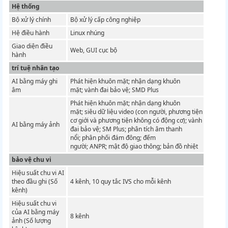
Hệ thống
Bộ xử lý chính
Bộ xử lý cấp công nghiệp
Hệ điều hành
Linux nhúng
Giao diện điều
Web, GUI cục bộ
hành
trí tuệ nhân tạo
AI bằng máy ghi
Phát hiện khuôn mặt;
nhận dạng khuôn
âm
mặt;
vành đai bảo vệ;
SMD Plus
Phát hiện khuôn mặt;
nhận dạng khuôn
mặt;
siêu dữ liệu video (con người, phương tiện
cơ giới và phương tiện không có động cơ);
vành
AI bằng máy ảnh
đai bảo vệ;
SM Plus;
phân tích âm thanh
nổi;
phân phối đám đông;
đếm
người;
ANPR;
mật độ giao thông;
bản đồ nhiệt
bảo vệ chu vi
Hiệu suất chu vi AI
theo đầu ghi (Số
4 kênh, 10 quy tắc IVS cho mỗi kênh
kênh)
Hiệu suất chu vi
của AI bằng máy
8 kênh
ảnh (Số lượng