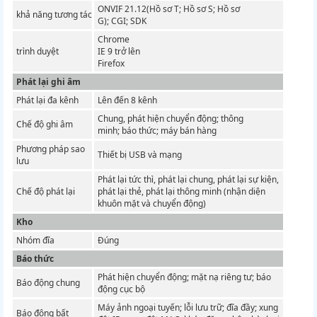
ONVIF 21.12(Hồ sơ T; Hồ sơ S; Hồ sơ
khả năng tương tác
G);
CGI;
SDK
Chrome
trình duyệt
IE 9 trở lên
Firefox
Phát lại ghi âm
Phát lại đa kênh
Lên đến 8 kênh
Chung, phát hiện chuyển động;
thông
Chế độ ghi âm
minh;
báo thức;
máy bán hàng
Phương pháp sao
Thiết bị USB và mạng
lưu
Phát lại tức thì, phát lại chung, phát lại sự kiện,
Chế độ phát lại
phát lại thẻ, phát lại thông minh (nhận diện
khuôn mặt và chuyển động)
Kho
Nhóm đĩa
Đúng
Báo thức
Phát hiện chuyển động;
mặt nạ riêng tư;
báo
Báo động chung
động cục bộ
Máy ảnh ngoại tuyến;
lỗi lưu trữ;
đĩa đầy;
xung
Báo động bất