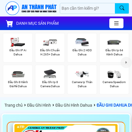
DANH MỤC SẢN PHẨM
Đầu Ghi IP Ai
Đầu Ghi Chuẩn
Đầu Ghi 2 HDD
Đầu Ghi Ip 64
Dahua
H.265+ Dahua
Dahua
Kênh Dahua
Đầu Ghi 8 Kênh
Đầu Ghi Ip 8
Camera Ip Thân
Camera Speedom
Giá Rẻ Dahua
Camera Dahua
Dahua
Dahua
›
›
›
Trang chủ
Đầu Ghi Hình
Đầu Ghi Hình Dahua
ĐẦU GHI DAHUA DH