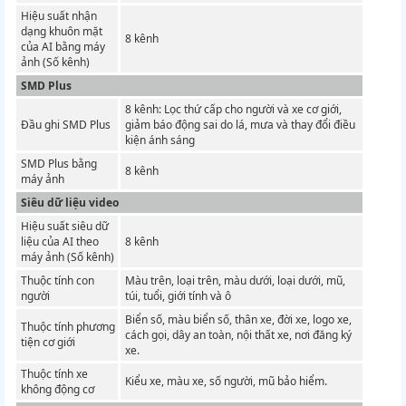
Hiệu suất nhận
dạng khuôn mặt
8 kênh
của AI bằng máy
ảnh (Số kênh)
SMD Plus
8 kênh: Lọc thứ cấp cho người và xe cơ giới,
Đầu ghi SMD Plus
giảm báo động sai do lá, mưa và thay đổi điều
kiện ánh sáng
SMD Plus bằng
8 kênh
máy ảnh
Siêu dữ liệu video
Hiệu suất siêu dữ
liệu của AI theo
8 kênh
máy ảnh (Số kênh)
Thuộc tính con
Màu trên, loại trên, màu dưới, loại dưới, mũ,
người
túi, tuổi, giới tính và ô
Biển số, màu biển số, thân xe, đời xe, logo xe,
Thuộc tính phương
cách gọi, dây an toàn, nội thất xe, nơi đăng ký
tiện cơ giới
xe.
Thuộc tính xe
Kiểu xe, màu xe, số người, mũ bảo hiểm.
không động cơ