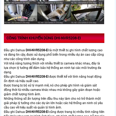
CÔNG TRÌNH KHUYẾN DÙNG DHI-NVR5208-EI
Đầu ghi Dahua
DHI-NVR5208-EI
là một thiết bị ghi hình chất lượng cao
và đáng tin cậy, được sử dụng phổ biến trong nhiều dự án cao cấp cũng
như các công trình dân dụng.
Với khả năng tương thích với nhiều thiết bị camera khác nhau, đây là
lựa chọn lý tưởng để đảm bảo hệ thống an ninh tại các môi trường đa
dạng.
Đầu ghi Dahua
DHI-NVR5208-EI
được thiết kế với tính năng hoạt động
ổn định và hiệu suất cao.
Được trang bị bộ xử lý mạnh mẽ, nó cho phép ghi hình và giám sát
đồng thời từ nhiều camera khác nhau mà không gây gián đoạn hoặc
giảm chất lượng hình ảnh.
Những thông số ấn tượng trên đầu thu này làm cho nó trở thành một
giải pháp lý tưởng cho các dự án lớn hoặc các hệ thống an ninh có yêu
cầu cao về hiệu suất và quản lý hình ảnh.
Đầu ghi Dahua
DHI-NVR5208-EI
cũng được trang bị nhiều tính năng tiên