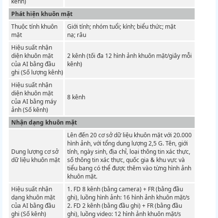
kênh)
Phát hiện khuôn mặt
Thuộc tính khuôn
Giới tính;
nhóm tuổi;
kính;
biểu thức;
mặt
mặt
nạ;
râu
Hiệu suất nhận
diện khuôn mặt
2 kênh (tối đa 12 hình ảnh khuôn mặt/giây mỗi
của AI bằng đầu
kênh)
ghi (Số lượng kênh)
Hiệu suất nhận
diện khuôn mặt
8 kênh
của AI bằng máy
ảnh (Số kênh)
Nhận dạng khuôn mặt
Lên đến 20 cơ sở dữ liệu khuôn mặt với 20.000
hình ảnh, với tổng dung lượng 2,5 G. Tên, giới
Dung lượng cơ sở
tính, ngày sinh, địa chỉ, loại thông tin xác thực,
dữ liệu khuôn mặt
số thông tin xác thực, quốc gia & khu vực và
tiểu bang có thể được thêm vào từng hình ảnh
khuôn mặt.
Hiệu suất nhận
1. FD 8 kênh (bằng camera) + FR (bằng đầu
dạng khuôn mặt
ghi), luồng hình ảnh: 16 hình ảnh khuôn mặt/s
của AI bằng đầu
2. FD 2 kênh (bằng đầu ghi) + FR (bằng đầu
ghi (Số kênh)
ghi), luồng video: 12 hình ảnh khuôn mặt/s