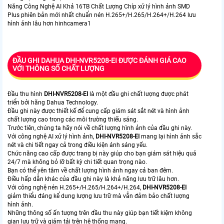
Năng Công Nghệ AI Khả 16TB Chất Lượng Chíp xử lý hình ảnh SMD
Plus phiên bản mới nhất chuẩn nén H.265+/H.265/H.264+/H.264 lưu
hình ảnh lâu hơn hinhcamera1
ĐẦU GHI DAHUA DHI-NVR5208-EI ĐƯỢC ĐÁNH GIÁ CAO
VỚI THÔNG SỐ CHẤT LƯỢNG
Đầu thu hình
DHI-NVR5208-EI
là một đầu ghi chất lượng được phát
triển bởi hãng Dahua Technology.
Đầu ghi này được thiết kế để cung cấp giám sát sắt nét và hình ảnh
chất lượng cao trong các môi trường thiếu sáng.
Trước tiên, chúng ta hãy nói về chất lượng hình ảnh của đầu ghi này.
Với công nghệ AI xử lý hình ảnh,
DHI-NVR5208-EI
mang lại hình ảnh sắc
nét và chi tiết ngay cả trong điều kiện ánh sáng yếu.
Chức năng cao cấp được trang bị này giúp cho bạn giám sát hiệu quả
24/7 mà không bỏ lỡ bất kỳ chi tiết quan trọng nào.
Bạn có thể yên tâm về chất lượng hình ảnh ngay cả ban đêm.
Điều hấp dẫn khác của đầu ghi này là khả năng lưu trữ lâu hơn.
Với công nghệ nén H.265+/H.265/H.264+/H.264,
DHI-NVR5208-EI
giảm thiểu đáng kể dung lượng lưu trữ mà vẫn đảm bảo chất lượng
hình ảnh.
Những thông số ấn tượng trên đầu thu này giúp bạn tiết kiệm không
gian lưu trữ và giảm tải trên hệ thống mạng.