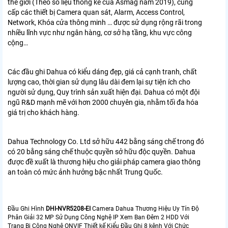
thế giới (Theo số liệu thống kê của Asmag năm 2019), cung
cấp các thiết bị Camera quan sát, Alarm, Access Control,
Network, Khóa cửa thông minh … được sử dụng rộng rãi trong
nhiều lĩnh vực như ngân hàng, cơ sở hạ tầng, khu vực công
cộng…
Các đầu ghi Dahua có kiểu dáng đẹp, giá cả cạnh tranh, chất
lượng cao, thời gian sử dụng lâu dài đem lại sự tiện ích cho
người sử dụng, Quy trình sản xuất hiện đại. Dahua có một đội
ngũ R&D mạnh mẽ với hơn 2000 chuyên gia, nhằm tối đa hóa
giá trị cho khách hàng.
Dahua Technology Co. Ltd sở hữu 442 bằng sáng chế trong đó
có 20 bằng sáng chế thuộc quyền sở hữu độc quyền. Dahua
được đề xuất là thương hiệu cho giải pháp camera giao thông
an toàn có mức ảnh hưởng bậc nhất Trung Quốc.
Đầu Ghi Hình
DHI-NVR5208-EI
Camera Dahua Thương Hiệu Uy Tín Độ
Phân Giải 32 MP Sử Dụng Công Nghệ IP Xem Ban Đêm 2 HDD Với
Trang Bị Công Nghệ ONVIF Thiết kế Kiểu Đầu Ghi 8 kênh Với Chức