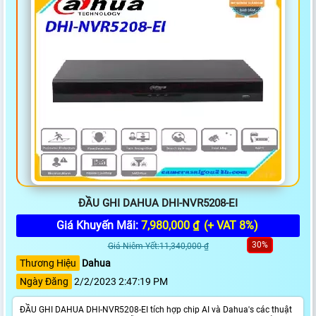
ĐẦU GHI DAHUA DHI-NVR5208-EI
Giá Khuyến Mãi:
7,980,000 ₫
(+ VAT 8%)
30%
Giá Niêm Yết:11,340,000 ₫
Thương Hiệu
Dahua
Ngày Đăng
2/2/2023 2:47:19 PM
ĐẦU GHI DAHUA DHI-NVR5208-EI tích hợp chip AI và Dahua's các thuật