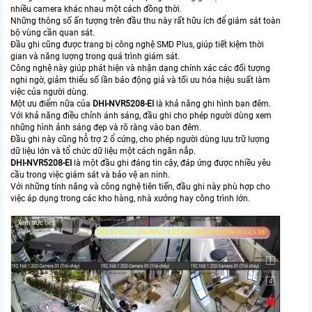
nhiều camera khác nhau một cách đồng thời.
Những thông số ấn tượng trên đầu thu này rất hữu ích để giám sát toàn
bộ vùng cần quan sát.
Đầu ghi cũng được trang bị công nghệ SMD Plus, giúp tiết kiệm thời
gian và năng lượng trong quá trình giám sát.
Công nghệ này giúp phát hiện và nhận dạng chính xác các đối tượng
nghi ngờ, giảm thiểu số lần báo động giả và tối ưu hóa hiệu suất làm
việc của người dùng.
Một ưu điểm nữa của
DHI-NVR5208-EI
là khả năng ghi hình ban đêm.
Với khả năng điều chỉnh ánh sáng, đầu ghi cho phép người dùng xem
những hình ảnh sáng đẹp và rõ ràng vào ban đêm.
Đầu ghi này cũng hỗ trợ 2 ổ cứng, cho phép người dùng lưu trữ lượng
dữ liệu lớn và tổ chức dữ liệu một cách ngăn nắp.
DHI-NVR5208-EI
là một đầu ghi đáng tin cậy, đáp ứng được nhiều yêu
cầu trong việc giám sát và bảo vệ an ninh.
Với những tính năng và công nghệ tiên tiến, đầu ghi này phù hợp cho
việc áp dụng trong các kho hàng, nhà xưởng hay công trình lớn.