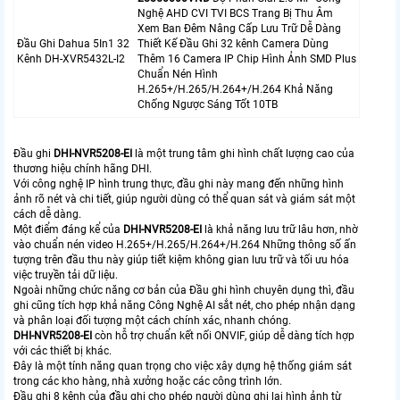
Nghệ AHD CVI TVI BCS Trang Bị Thu Âm
Xem Ban Đêm Nâng Cấp Lưu Trữ Dễ Dàng
Đầu Ghi Dahua 5In1 32
Thiết Kế Đầu Ghi 32 kênh Camera Dùng
Kênh DH-XVR5432L-I2
Thêm 16 Camera IP Chip Hình Ảnh SMD Plus
Chuẩn Nén Hình
H.265+/H.265/H.264+/H.264 Khả Năng
Chống Ngược Sáng Tốt 10TB
Đầu ghi
DHI-NVR5208-EI
là một trung tâm ghi hình chất lượng cao của
thương hiệu chính hãng DHI.
Với công nghệ IP hình trung thực, đầu ghi này mang đến những hình
ảnh rõ nét và chi tiết, giúp người dùng có thể quan sát và giám sát một
cách dễ dàng.
Một điểm đáng kể của
DHI-NVR5208-EI
là khả năng lưu trữ lâu hơn, nhờ
vào chuẩn nén video H.265+/H.265/H.264+/H.264 Những thông số ấn
tượng trên đầu thu này giúp tiết kiệm không gian lưu trữ và tối ưu hóa
việc truyền tải dữ liệu.
Ngoài những chức năng cơ bản của Đầu ghi hình chuyên dụng thì, đầu
ghi cũng tích hợp khả năng Công Nghệ AI sắt nét, cho phép nhận dạng
và phân loại đối tượng một cách chính xác, nhanh chóng.
DHI-NVR5208-EI
còn hỗ trợ chuẩn kết nối ONVIF, giúp dễ dàng tích hợp
với các thiết bị khác.
Đây là một tính năng quan trọng cho việc xây dựng hệ thống giám sát
trong các kho hàng, nhà xưởng hoặc các công trình lớn.
Đầu ghi 8 kênh của đầu ghi cho phép người dùng ghi lại hình ảnh từ