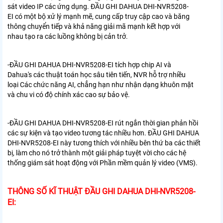
sát video IP
các ứng dụng.
ĐẦU GHI DAHUA DHI-NVR5208-
EI
có một bộ xử lý mạnh mẽ, cung cấp truy cập cao và
băng
thông chuyển tiếp và khả năng giải mã mạnh kết hợp với
nhau
tạo ra các luồng không bị cản trở.
-ĐẦU GHI DAHUA DHI-NVR5208-EI
tích hợp chip AI và
Dahua's
các thuật toán học sâu tiên tiến, NVR hỗ trợ nhiều
loại
Các chức năng AI, chẳng hạn như nhận dạng khuôn mặt
và chu vi có độ chính xác cao
sự bảo vệ.
-ĐẦU GHI DAHUA DHI-NVR5208-EI
rút ngắn thời gian phản hồi
các sự kiện và tạo video
tương tác nhiều hơn.
ĐẦU GHI DAHUA
DHI-NVR5208-EI
này tương thích với nhiều bên thứ ba
các thiết
bị, làm cho nó trở thành một giải pháp tuyệt vời cho các hệ
thống giám sát hoạt động
với Phần mềm quản lý video (VMS).
THÔNG SỐ KĨ THUẬT ĐẦU GHI DAHUA DHI-NVR5208-
EI: