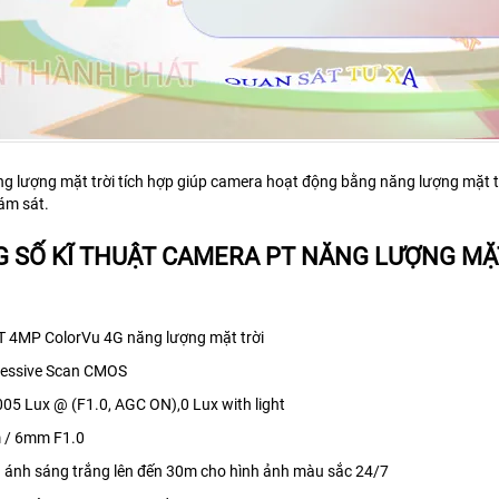
g lượng mặt trời tích hợp giúp camera hoạt động bằng năng lượng mặt trờ
ám sát.
 SỐ KĨ THUẬT CAMERA PT NĂNG LƯỢNG MẶT
 4MP ColorVu 4G năng lượng mặt trời
ressive Scan CMOS
005 Lux @ (F1.0, AGC ON),0 Lux with light
 / 6mm F1.0
n ánh sáng trắng lên đến 30m cho hình ảnh màu sắc 24/7