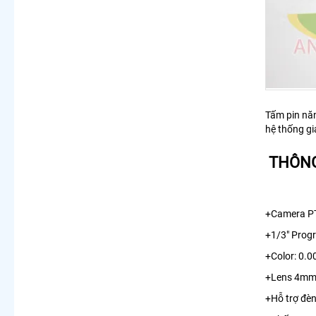
Tấm pin năn
hệ thống gi
THÔNG
+Camera PT
+1/3" Prog
+Color: 0.0
+Lens 4mm
+Hỗ trợ đè