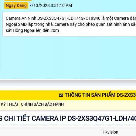
Ngày Đăng
7/13/2023 3:51:10 PM
Camera An Ninh DS-2XS3Q47G1-LDH/4G/C18S40 là một Camera đáng tin
Ngoại SMD lắp trong nhà, camera này cho phép quan sát hình ảnh sắc
sát Hồng Ngoại lên đến 20m
📖 THÔNG TIN SẢN PHẨM DS-2XS
 KỸ THUẬT
CHÍNH SÁCH BẢO HÀNH
 CHI TIẾT CAMERA IP DS-2XS3Q47G1-LDH/4
Hikvision