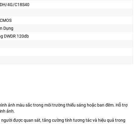
LDH/4G/C18S40
n CMOS
n Dụng
ng DWDR 120db
hình ảnh màu sắc trong môi trường thiếu sáng hoặc ban đêm. Hỗ trợ
ình ảnh.
à người được quan sát, tăng cường tính tương tác và hiệu quả trong