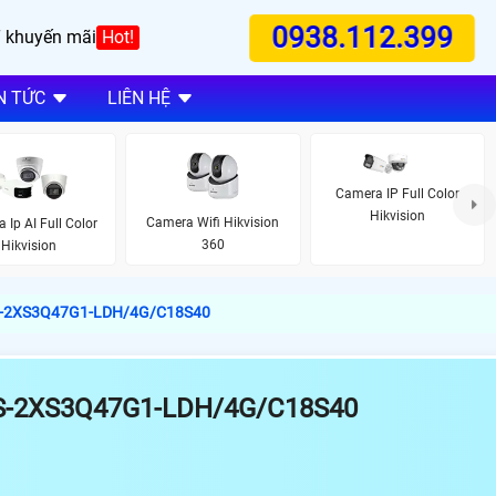
0938.112.399
 khuyến mãi
Hot!
N TỨC
LIÊN HỆ
Camera IP Full Color
Hikvision
Camera Wifi Hikvision
 Ip AI Full Color
360
Hikvision
DS-2XS3Q47G1-LDH/4G/C18S40
-2XS3Q47G1-LDH/4G/C18S40