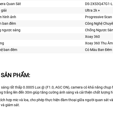
era Quan Sát
DS-2XS3Q47G1-
 giải
Ultra 2k +
n hình ảnh
Progressive Sca
ìn ban đêm
Công Nghệ Chuyê
 ngược sáng
Chống Ngược Sá
Xoay 360
ăng
Xoay 360 Thu Âm
ghệ ban đêm
Có Màu Ban Đêm
 SẢN PHẨM:
 sáng rất thấp 0.0005 Lux @ (F1.0, AGC ON), camera có khả năng chụp 
g trắng lên đến 30m giúp tăng cường ánh sáng và cải thiện chất lượng h
ích hợp mic và loa, cho phép thực hiện đàm thoại giữa người quan sát v
ý và giám sát.