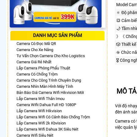
Model Cam
🔅 Độ phân
🔳 Cảm biế
🌙 Tầm nh
DANH MỤC SẢN PHẨM
》《 Chống
Camera Có Đọc Mã QR
🎲 Thiết kế
Camera Cho Xe Nâng
☣️ Chức n
Tư Vấn Chọn Camera Cho Kho Logistics
🎖️ Công n
Camera Giá Rẻ Nhất
Lắp Camera Phòng Phẩu Thuật
Camera Có Chống Trộm
Camera Cho Công Trình Chuyên Dụng
Camera Nhìn Màn Hình Máy Tính
MÔ TẢ
Bản Báo Giá Camera Wifi Hikvision Mới
Lắp Camera Wifi Thân Imou
Camera Wifii Dahua Full HD 1080P
Với độ nhạy
Lắp Camera Wifi Hikvision
đèn ánh sán
Lắp Camera Wifi Có Cảnh Báo Chống Trộm
Camera có t
Lắp Camera Wifi 2k Kbvision
việc quản l
Lắp Camera Wifi Dahua 3K Siêu Nét
Camera Wifi Siêu Nét