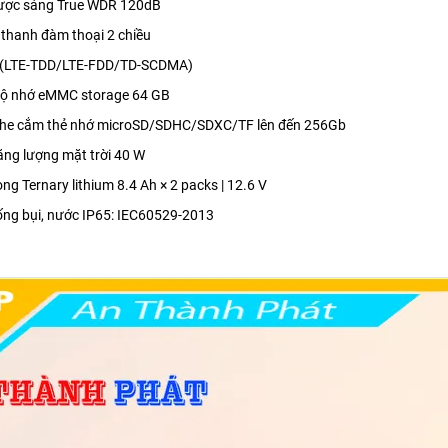
ược sáng True WDR 120dB
 thanh đàm thoại 2 chiều
 (LTE-TDD/LTE-FDD/TD-SCDMA)
bộ nhớ eMMC storage 64 GB
khe cắm thẻ nhớ microSD/SDHC/SDXC/TF lên đến 256Gb
ăng lượng mặt trời 40 W
ng Ternary lithium 8.4 Ah × 2 packs | 12.6 V
ng bụi, nước IP65: IEC60529-2013