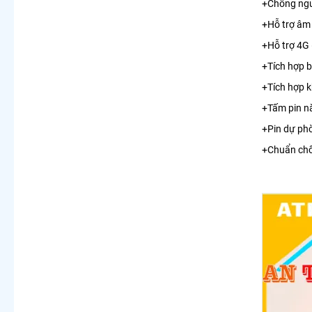
+Chống ng
+Hỗ trợ âm
+Hỗ trợ 4G
+Tích hợp 
+Tích hợp 
+Tấm pin n
+Pin dự phò
+Chuẩn chố