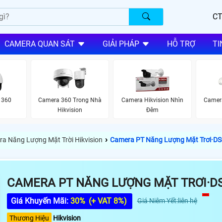
CT
CAMERA QUAN SÁT
GIẢI PHÁP
HỖ TRỢ
TI
 360
Camera 360 Trong Nhà
Camera Hikvision Nhìn
Camera
Hikvision
Đêm
›
a Năng Lượng Mặt Trời Hikvision
Camera PT Năng Lượng Mặt Trơi·
CAMERA PT NĂNG LƯỢNG MẶT TRƠI·DS
Giá Khuyến Mãi:
30%
(+ VAT 8%)
Giá Niêm Yết:liên hệ
Thương Hiệu
Hikvision