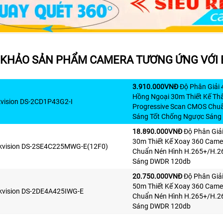
KHẢO SẢN PHẨM CAMERA TƯƠNG ỨNG VỚI
3.910.000VNÐ
Độ Phân Giải 
Hồng Ngoại 30m Thiết Kế Th
vision DS-2CD1P43G2-I
Progressive Scan CMOS Chu
Sáng Tốt Chống Ngược Sán
18.890.000VNÐ
Độ Phân Giải
30m Thiết Kế Xoay 360 Came
kvision DS-2SE4C225MWG-E(12F0)
Chuẩn Nén Hình H.265+/H.2
Sáng DWDR 120db
20.750.000VNÐ
Độ Phân Giả
50m Thiết Kế Xoay 360 Came
kvision DS-2DE4A425IWG-E
Chuẩn Nén Hình H.265+/H.2
Sáng DWDR 120db