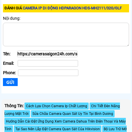
ĐÁNH GIÁ
CAMERA IP DI ĐỘNG HDPARAGON HDS-MH2111/32G/GLF
Nội dung:
Tên:
Email:
Phone:
Thông Tin:
Cách Lựa Chọn Camera Ip Chất Lượng
Chi Tiết Đèn Năng
Lượng Mặt Trời
Sửa Chữa Camera Quan Sát Uy Tín Tại Bình Dương
Hướng Dẫn Cài Đặt Ứng Dụng Xem Camera Dahua Trên Điện Thoại Và Máy
Tính
Tại Sao Nên Lắp Đặt Camera Quan Sát Của Hikvision
Bộ Lưu Trữ Mở