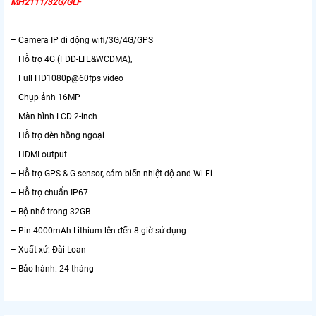
MH2111/32G/GLF
– Camera IP di dộng wifi/3G/4G/GPS
– Hỗ trợ 4G (FDD-LTE&WCDMA),
– Full HD1080p@60fps video
– Chụp ảnh 16MP
– Màn hình LCD 2-inch
– Hỗ trợ đèn hồng ngoại
– HDMI output
– Hỗ trợ GPS & G-sensor, cảm biến nhiệt độ and Wi-Fi
– Hỗ trợ chuẩn IP67
– Bộ nhớ trong 32GB
– Pin 4000mAh Lithium lên đến 8 giờ sử dụng
– Xuất xứ: Đài Loan
– Bảo hành: 24 tháng