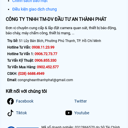
Chính sách bảo mật
Điều kiện giao dịch chung
CÔNG TY TNHH TM-DV ĐẦU TƯ AN THÀNH PHÁT
Đơn vị chuyên cung cấp & lắp đặt camera quan sát, thiết bị báo động,
báo cháy, máy chấm công, thiết bị mạng, ...
Trụ Sở:
51 Lũy Bán Bích, Phường Phú Thạnh, TP. Hồ Chí Minh
0938.11.23.99
Hotline Tư Vấn:
0906.72.73.77
Hotline Tư Vấn 1:
0906.855.330
Tư Vấn Kỹ Thuật:
0902.452.577
Tư Vấn Mua Hàng:
(028) 6688.4949
CSKH:
Email:
congngheanthanhphat@gmail.com
Kết nối với chúng tôi
Facebook
Twitter
Tiktok
Youtube
Mã số doanh nghiệp: 0312866570 do Sở Tài Chính