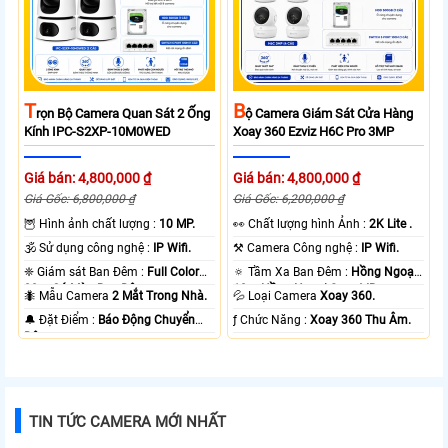
T
B
Rọn Bộ Camera Quan Sát 2 Ống
Ộ Camera Giám Sát Cửa Hàng
Kính IPC-S2XP-10M0WED
Xoay 360 Ezviz H6C Pro 3MP
Giá bán: 4,800,000 ₫
Giá bán: 4,800,000 ₫
Giá Gốc: 6,800,000 ₫
Giá Gốc: 6,200,000 ₫
🦉 Hình ảnh chất lượng :
10 MP.
️👀 Chất lượng hình Ảnh :
2K Lite .
🕉️ Sử dụng công nghệ :
IP Wifi.
⚒ Camera Công nghệ :
IP Wifi.
❈ Giám sát Ban Đêm :
Full Color
🔅 Tầm Xa Ban Đêm :
Hồng Ngoại
20m Có Màu Ban Ðêm.
10m Hồng Ngoại Smart IR.
🐜 Mẫu Camera
2 Mắt Trong Nhà.
💦 Loại Camera
Xoay 360.
️🔔 Đặt Điểm :
Báo Động Chuyển
️ƒ Chức Năng :
Xoay 360 Thu Âm.
Động.
TIN TỨC CAMERA MỚI NHẤT