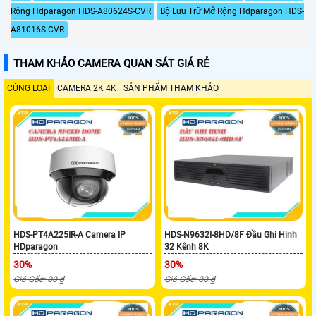
Rộng Hdparagon HDS-A80624S-CVR
Bộ Lưu Trữ Mở Rộng Hdparagon HDS-
A81016S-CVR
THAM KHẢO CAMERA QUAN SÁT GIÁ RẺ
CÙNG LOẠI
CAMERA 2K 4K
SẢN PHẨM THAM KHẢO
HDS-PT4A225IR-A Camera IP
HDS-N9632I-8HD/8F Đầu Ghi Hinh
HDparagon
32 Kênh 8K
30%
30%
Giá Gốc: 00 ₫
Giá Gốc: 00 ₫