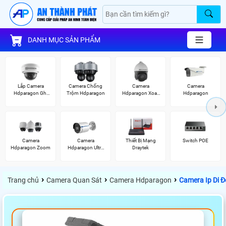
DANH MỤC SẢN PHẨM
Lắp Camera
Camera Chống
Camera
Camera
Hdparagon Ghi
Trộm Hdparagon
Hdparagon Xoay
Hdparagon
Âm
360 Độ
Camera
Camera
Thiết Bị Mạng
Switch POE
Hdparagon Zoom
Hdparagon Ultra
Draytek
2K
›
›
›
Trang chủ
Camera Quan Sát
Camera Hdparagon
Camera Ip Di