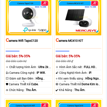
C
C
Amera Wifi TapoC120
Amera MC410 KIT
Giá bán: 5%-35%
Giá bán: 5%-35%
Giá Gốc: Liên hệ
Giá Gốc: 00 ₫
🔅 Chất lượng hình Ảnh :
Ultra 2k +
🔆 Hình Ảnh Sắc nét :
FULL HD
.
1080P .
👍 Camera Công nghệ :
IP Wifi.
🌠 Công Nghệ Hình Ảnh :
IP.
💥 Giám sát Ban Đêm :
Hồng
⭐ Khi xem thiếu sáng :
Hồng Ngoại
Ngoại 10m Hồng Ngoại SMD.
10m Hồng Ngoại SMD.
🛡 Camera Thiết Kế
Cube.
🕸️ Camera Thiết Kế
Dome Kim loại
+ Nhựa.
️☣️ Chức Năng :
Thu Âm.
️✔️ Khả Năng :
Thu Âm.