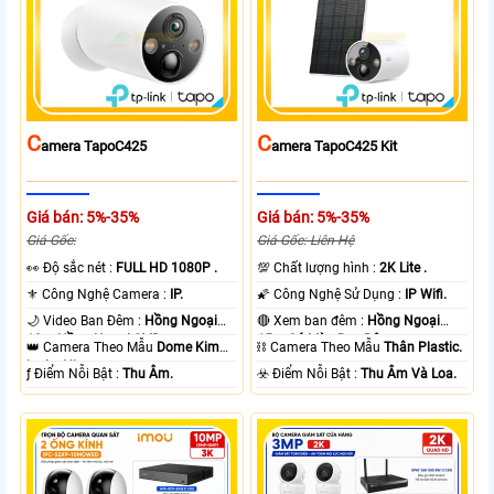
C
C
Amera TapoC425
Amera TapoC425 Kit
Giá bán: 5%-35%
Giá bán: 5%-35%
Giá Gốc:
Giá Gốc: Liên Hệ
️👀 Độ sắc nét :
FULL HD 1080P .
💯 Chất lượng hình :
2K Lite .
⚜️ Công Nghệ Camera :
IP.
🌠 Công Nghệ Sử Dụng :
IP Wifi.
🌙 Video Ban Đêm :
Hồng Ngoại
🔴 Xem ban đêm :
Hồng Ngoại
10m Hồng Ngoại SMD.
15m Có Màu Ban Ðêm.
👑 Camera Theo Mẫu
Dome Kim
⛓ Camera Theo Mẫu
Thân Plastic.
loại + Nhựa.
️ƒ Điểm Nỗi Bật :
Thu Âm.
️☣️ Điểm Nỗi Bật :
Thu Âm Và Loa.