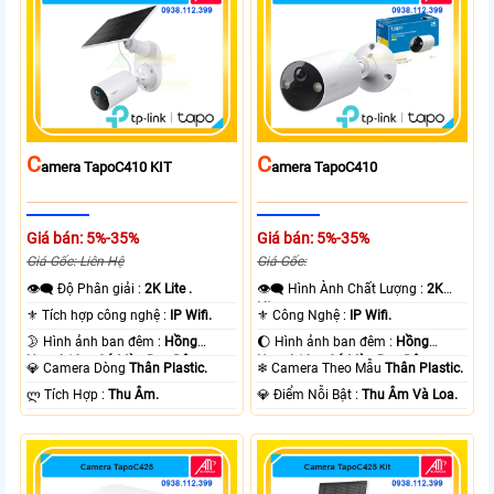
C
C
Amera TapoC410 KIT
Amera TapoC410
Giá bán: 5%-35%
Giá bán: 5%-35%
Giá Gốc: Liên Hệ
Giá Gốc:
👁️‍🗨 Độ Phân giải :
2K Lite .
👁️‍🗨 Hình Ành Chất Lượng :
2K
Lite .
⚜️ Tích hợp công nghệ :
IP Wifi.
⚜️ Công Nghệ :
IP Wifi.
🌛 Hình ảnh ban đêm :
Hồng
🌔 Hình ảnh ban đêm :
Hồng
Ngoại 10m Có Màu Ban Ðêm.
Ngoại 10m Có Màu Ban Ðêm.
💎 Camera Dòng
Thân Plastic.
❄ Camera Theo Mẫu
Thân Plastic.
️ლ Tích Hợp :
Thu Âm.
️💎 Điểm Nỗi Bật :
Thu Âm Và Loa.