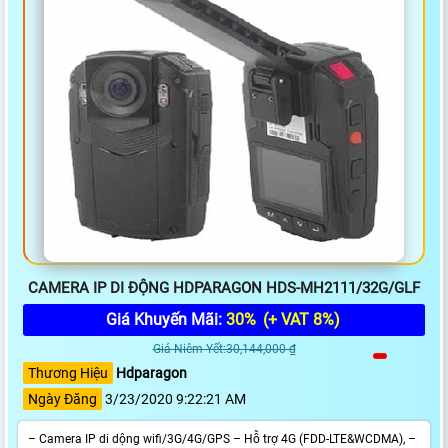
CAMERA IP DI ĐỘNG HDPARAGON HDS-MH2111/32G/GLF
Giá Khuyến Mãi:
30%
(+ VAT 8%)
Giá Niêm Yết:30,144,000 ₫
Thương Hiệu
Hdparagon
Ngày Đăng
3/23/2020 9:22:21 AM
– Camera IP di dộng wifi/3G/4G/GPS – Hỗ trợ 4G (FDD-LTE&WCDMA), –