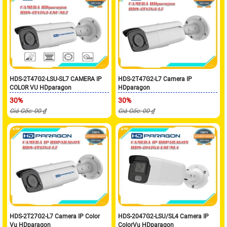
HDS-2T47G2-LSU-SL7 CAMERA IP
HDS-2T47G2-L7 Camera IP
COLOR VU HDparagon
HDparagon
30%
30%
Giá Gốc: 00 ₫
Giá Gốc: 00 ₫
HDS-2T27G2-L7 Camera IP Color
HDS-2047G2-LSU/SL4 Camera IP
Vu HDparagon
ColorVu HDparagon