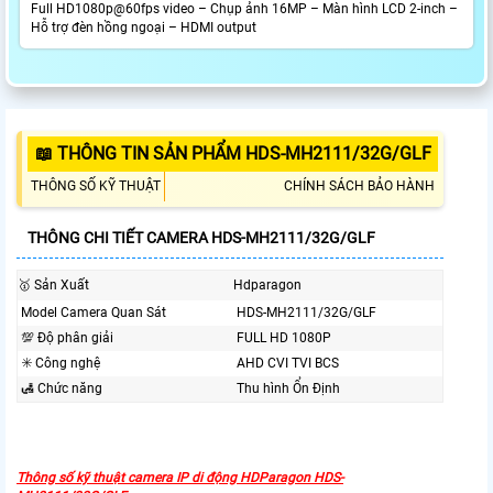
Full HD1080p@60fps video – Chụp ảnh 16MP – Màn hình LCD 2-inch –
Hỗ trợ đèn hồng ngoại – HDMI output
📖 THÔNG TIN SẢN PHẨM HDS-MH2111/32G/GLF
THÔNG SỐ KỸ THUẬT
CHÍNH SÁCH BẢO HÀNH
THÔNG CHI TIẾT CAMERA HDS-MH2111/32G/GLF
🥇 Sản Xuất
Hdparagon
Model Camera Quan Sát
HDS-MH2111/32G/GLF
💯 Độ phân giải
FULL HD 1080P
✳️ Công nghệ
AHD CVI TVI BCS
🛃 Chức năng
Thu hình Ổn Định
Thông số kỹ thuật camera IP di động HDParagon HDS-