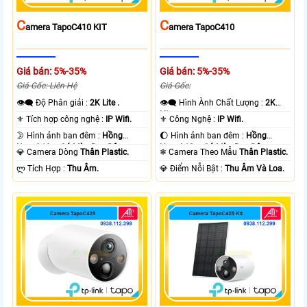
C
C
Amera TapoC410 KIT
Amera TapoC410
Giá bán: 5%-35%
Giá bán: 5%-35%
Giá Gốc: Liên Hệ
Giá Gốc:
👁️‍🗨 Độ Phân giải :
2K Lite .
👁️‍🗨 Hình Ành Chất Lượng :
2K
Lite .
⚜️ Tích hợp công nghệ :
IP Wifi.
⚜️ Công Nghệ :
IP Wifi.
🌛 Hình ảnh ban đêm :
Hồng
🌔 Hình ảnh ban đêm :
Hồng
Ngoại 10m Có Màu Ban Ðêm.
Ngoại 10m Có Màu Ban Ðêm.
💎 Camera Dòng
Thân Plastic.
❄ Camera Theo Mẫu
Thân Plastic.
️ლ Tích Hợp :
Thu Âm.
️💎 Điểm Nỗi Bật :
Thu Âm Và Loa.