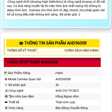
-Công nghệ AHD (Analog High Definition) là công nghệ Analog có độ nét
cao. Có khả năng truyền tải tín hiệu hình ảnh chất lượng HD, không bị
delay hình ảnh. -Camera cho hình ảnh rõ, đẹp, nhanh, cho phép giám sát
kể cả trong điều kiện không ánh sáng. -Độ phân giải: 2
📖 THÔNG TIN SẢN PHẨM AHD5600B
THÔNG SỐ KỸ THUẬT
CHÍNH SÁCH BẢO HÀNH
THÔNG SỐ KỸ THUẬT AHD5600B
🦉 Sản Phẩm Hãng
J-tech
❂ Model Camera Quan Sát
AHD5600B
🔆 Độ phân giải
3k
🕉️ Công nghệ
AHD CVI TVI BCS
🔴 Tầm nhìn ban đêm
Hồng Ngoại 40m
👑 Thiết kế
Thân Kim Loại
⌘ Chức năng
Báo Động Chuyển Động