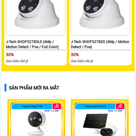
J-Tech SHDP5278DL0 (4Mp /
J-Tech SHDP5278D0 (4Mp / Motion
Motion Detect / Poe / Full Color)
Detect / Poe)
30%
30%
Giá Gốc: 00 ₫
Giá Gốc: 00 ₫
SẢN PHẨM MỚI RA MẮT