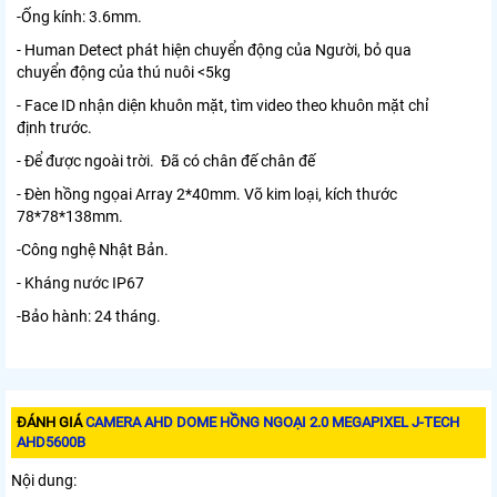
-Ống kính: 3.6mm.
- Human Detect phát hiện chuyển động của Người, bỏ qua
chuyển động của thú nuôi <5kg
- Face ID nhận diện khuôn mặt, tìm video theo khuôn mặt chỉ
định trước.
- Để được ngoài trời. Đã có chân đế chân đế
- Đèn hồng ngọai Array 2*40mm. Võ kim loại, kích thước
78*78*138mm.
-Công nghệ Nhật Bản.
- Kháng nước IP67
-Bảo hành: 24 tháng.
ĐÁNH GIÁ
CAMERA AHD DOME HỒNG NGOẠI 2.0 MEGAPIXEL J-TECH
AHD5600B
Nội dung: