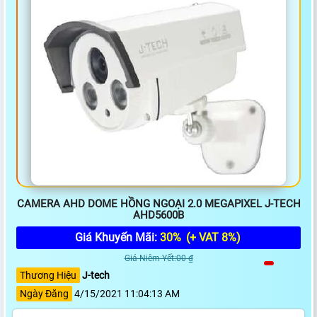
CAMERA AHD DOME HỒNG NGOẠI 2.0 MEGAPIXEL J-TECH
AHD5600B
Giá Khuyến Mãi:
30%
(+ VAT 8%)
Giá Niêm Yết:00 ₫
Thương Hiệu
J-tech
Ngày Đăng
4/15/2021 11:04:13 AM