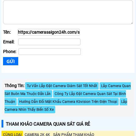
Tên:
Email:
Phone:
Thông Tin:
Tư Vấn Lắp Đặt Camera Giám Sát Tốt Nhất
Lắp Camera Quan
Sát Buôn Ma Thuộc Đắk Lắk
Công Ty Lắp Đặt Camera Quan Sát Tại Bình
Thuận
Hướng Dẫn Đổi Mật Khẩu Camera Kbvision Trên Điện Thoại
Lắp
Camera Nhìn Thấy Biển Số Xe
THAM KHẢO CAMERA QUAN SÁT GIÁ RẺ
CÙNG LOẠI
CAMERA 2K 4K
SẢN PHẨM THAM KHẢO