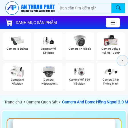
DANH MỤC SẢN PHẨM
Camera Ip Dahua
Camera Wifi
Camera 4K Hilook
Camera Dahua
Kbvision
Full Hd 1080P
Camera Ai
Camera
Camera Wifi 360
Camera Chip
Hikvision
Hdparagon
Kbvision
Thông Minh
Starlight
›
›
Trang chủ
Camera Quan Sát
Camera Ahd Dome Hồng Ngoại 2.0 M