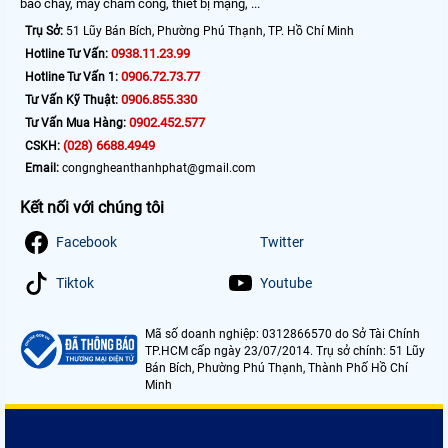
báo cháy, máy chấm công, thiết bị mạng, ...
Trụ Sở:
51 Lũy Bán Bích, Phường Phú Thạnh, TP. Hồ Chí Minh
0938.11.23.99
Hotline Tư Vấn:
0906.72.73.77
Hotline Tư Vấn 1:
0906.855.330
Tư Vấn Kỹ Thuật:
0902.452.577
Tư Vấn Mua Hàng:
(028) 6688.4949
CSKH:
Email:
congngheanthanhphat@gmail.com
Kết nối với chúng tôi
Facebook
Twitter
Tiktok
Youtube
Mã số doanh nghiệp: 0312866570 do Sở Tài Chính
TP.HCM cấp ngày 23/07/2014. Trụ sở chính: 51 Lũy
Bán Bích, Phường Phú Thạnh, Thành Phố Hồ Chí
Minh