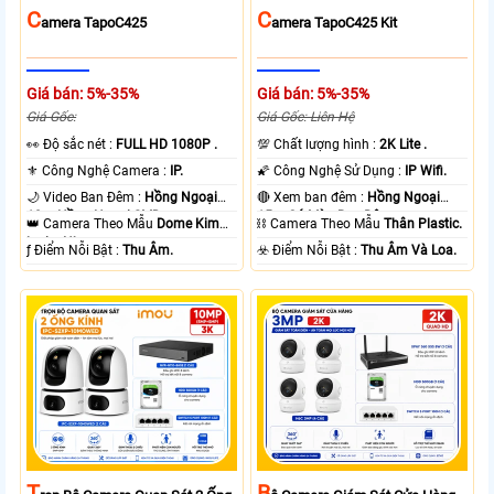
C
C
Amera TapoC425
Amera TapoC425 Kit
Giá bán: 5%-35%
Giá bán: 5%-35%
Giá Gốc:
Giá Gốc: Liên Hệ
️👀 Độ sắc nét :
FULL HD 1080P .
💯 Chất lượng hình :
2K Lite .
⚜️ Công Nghệ Camera :
IP.
🌠 Công Nghệ Sử Dụng :
IP Wifi.
🌙 Video Ban Đêm :
Hồng Ngoại
🔴 Xem ban đêm :
Hồng Ngoại
10m Hồng Ngoại SMD.
15m Có Màu Ban Ðêm.
👑 Camera Theo Mẫu
Dome Kim
⛓ Camera Theo Mẫu
Thân Plastic.
loại + Nhựa.
️ƒ Điểm Nỗi Bật :
Thu Âm.
️☣️ Điểm Nỗi Bật :
Thu Âm Và Loa.
T
B