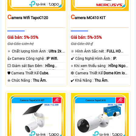
C
C
Amera Wifi TapoC120
Amera MC410 KIT
Giá bán: 5%-35%
Giá bán: 5%-35%
Giá Gốc: Liên hệ
Giá Gốc: 00 ₫
🔅 Chất lượng hình Ảnh :
Ultra 2k +
🔆 Hình Ảnh Sắc nét :
FULL HD
.
1080P .
👍 Camera Công nghệ :
IP Wifi.
🌠 Công Nghệ Hình Ảnh :
IP.
💥 Giám sát Ban Đêm :
Hồng
⭐ Khi xem thiếu sáng :
Hồng Ngoại
Ngoại 10m Hồng Ngoại SMD.
10m Hồng Ngoại SMD.
🛡 Camera Thiết Kế
Cube.
🕸️ Camera Thiết Kế
Dome Kim loại
+ Nhựa.
️☣️ Chức Năng :
Thu Âm.
️✔️ Khả Năng :
Thu Âm.