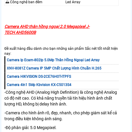
🌅 Công nghệ ban đêm
Led Array
Camera AHD thân hồng ngoại 2.0 Megapixel J-
TECH AHD5600B
Đề xuất hàng đầu dành cho bạn những sản phẩm Sắc nét tốt nhất hiện
nay:
Camera Ip Ecam-802Ip 5.0Mp Thân Hồng Ngoại Led Array
XNV-8081Z Camera IP 5MP Chất Lượng Hình Chuần H.265
Camera HIKVISION DS-2CE76H0T-ITPFS
Camera 4In1 5Mp Kbvision KX-C5013S4
-Công nghệ AHD (Analog High Definition) là công nghệ Analog
có độ nét cao. Có khả năng truyền tải tín hiệu hình ảnh chất
lượng HD, không bị delay hình ảnh.
-Camera cho hình ảnh rõ, đẹp, nhanh, cho phép giám sát kể cả
trong điều kiện không ánh sáng.
-Độ phân giải: 5.0 Megapixel.