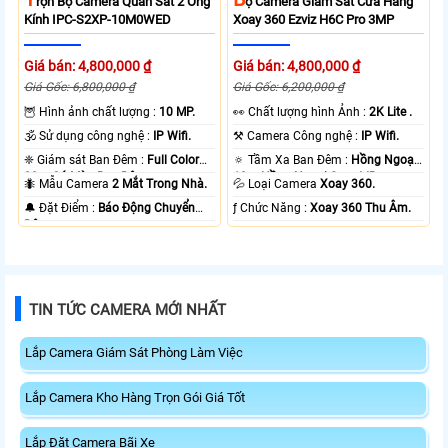
Rọn Bộ Camera Quan Sát 2 Ống
Ộ Camera Giám Sát Cửa Hàng
Kính IPC-S2XP-10M0WED
Xoay 360 Ezviz H6C Pro 3MP
Giá bán: 4,800,000 ₫
Giá bán: 4,800,000 ₫
Giá Gốc: 6,800,000 ₫
Giá Gốc: 6,200,000 ₫
🦉 Hình ảnh chất lượng :
10 MP.
️👀 Chất lượng hình Ảnh :
2K Lite .
🕉️ Sử dụng công nghệ :
IP Wifi.
⚒ Camera Công nghệ :
IP Wifi.
❈ Giám sát Ban Đêm :
Full Color
🔅 Tầm Xa Ban Đêm :
Hồng Ngoại
20m Có Màu Ban Ðêm.
10m Hồng Ngoại Smart IR.
🐜 Mẫu Camera
2 Mắt Trong Nhà.
💦 Loại Camera
Xoay 360.
️🔔 Đặt Điểm :
Báo Động Chuyển
️ƒ Chức Năng :
Xoay 360 Thu Âm.
Động.
TIN TỨC CAMERA MỚI NHẤT
Lắp Camera Giám Sát Phòng Làm Việc
Lắp Camera Kho Hàng Trọn Gói Giá Tốt
Lắp Đặt Camera Bãi Xe