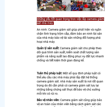
Giá Rẻ
Camera
Wifi Báo
Động
những yếu tốt quan trọng tron việc lắp camera giám
Dahua
sát nhà máy
Lắp
An ninh: Camera giám sát giúp phát hiện và ngăn
Camera
chặn tình trạng trộm cắp, đảm bảo an ninh tài sản
Wifi Sắc
của nhà máy bảo vệ tài sản những đối tượng phá
Nét 2K
hoại nhà máy.
Kbvsiion
Quản lý sản xuất:
Camera giám sát cho phép theo
Camera
dõi quá trình sản xuất, kiểm soát chất lượng sản
Wifi
phẩm và năng suất lao động phục vụ đắt lực nhanh
Chống
chống và tiết kiệm thời gian đáng kể.
Trộm
Kbvision
Camera
Tuân thủ pháp luật:
Một số quy định pháp luật có
thể yêu cầu các nhà máy phải lắp đặt hệ thống
Wifi
camera giám sát. nhà máy sản xuất là nơi rất quan
Hikvision
trọng do đó cần phải có camera giám sát lưu lại
Giá Rẻ
những bằng chứng sát thực để bảo vệ chủ xưởng
Chính
mỗi khi có rủi ro.
Hãng
Bảo vệ nhân viên:
Camera giám sát cũng giúp bảo
Camera
vệ an toàn của nhân viên bằng cách giám sát các
Wifi