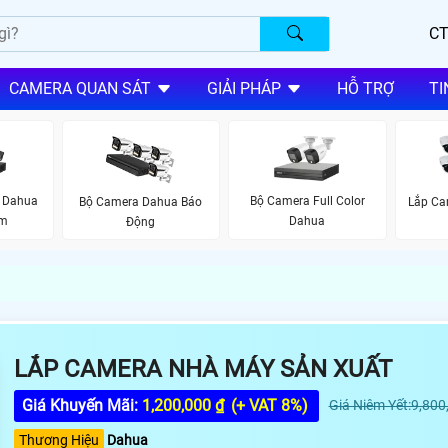
CT
CAMERA QUAN SÁT
GIẢI PHÁP
HỖ TRỢ
TI
 Dahua
Bộ Camera Full Color
Bộ Camera Dahua Báo
Lắp Ca
ộm
Dahua
Động
LẮP CAMERA NHÀ MÁY SẢN XUẤT
Giá Khuyến Mãi:
1,200,000 ₫
(+ VAT 8%)
Giá Niêm Yết:9,800
Thương Hiệu
Dahua