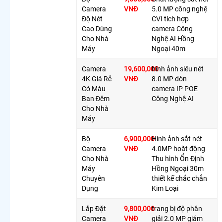
Camera
Camera
VNĐ
5.0 MP công nghệ
360 Báo
Độ Nét
CVI tích hợp
Động
Cao Dùng
camera Công
Chống
Cho Nhà
Nghệ AI Hồng
Trộm
Máy
Ngoại 40m
Camera
Wifi 360
Camera
19,600,000
hình ảnh siêu nét
Full Color
4K Giá Rẻ
VNĐ
8.0 MP dòn
Lắp
Có Màu
camera IP POE
Camera
Ban Đêm
Công Nghệ AI
360 Lắp
Cho Nhà
Trong
Máy
Nhà
Lắp
Bộ
6,900,000
Hình ảnh sắt nét
Camera
Camera
VNĐ
4.0MP hoặt động
Samsung
Cho Nhà
Thu hình Ổn Định
Xoay 360
Máy
Hồng Ngoại 30m
Chuyên
thiết kế chắc chắn
LẮP
Dụng
Kim Loại
CAMERA
THEO NHU
Lắp Đặt
9,800,000
trang bị độ phân
CẦU
Camera
VNĐ
giải 2.0 MP giám