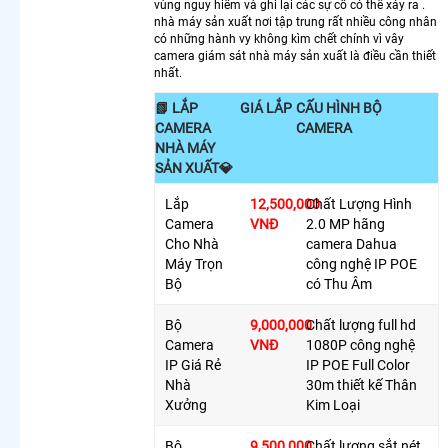
vùng nguy hiểm và ghi lại các sự cố có thể xảy ra .
Visioncop
nhà máy sản xuất nơi tập trung rất nhiều công nhân
Lắp
có những hành vy không kìm chết chính vì vây
camera giám sát nhà máy sản xuất là điều cần thiết
Camera
nhất.
Xoay 360
Toàn
📗 LẮP
GIÁ LẮP
CẤU HÌNH BỘ
Cảnh
CAMERA
CAMERA
Camera
NHÀ MÁY
360
SẢN XUẤT💎
Trong
Nhà
Lắp
12,500,000
Chất Lượng Hình
Hikvision
Camera
VNĐ
2.0 MP hãng
Bán
Cho Nhà
camera Dahua
Camera
Máy Trọn
công nghệ IP POE
Xoay 360
Bộ
có Thu Âm
Hikvision
Giá Rẻ
Bộ
9,000,000
Chất lượng full hd
Camera
Camera
VNĐ
1080P công nghệ
Ezviz
IP Giá Rẻ
IP POE Full Color
Xoay 360
Nhà
30m thiết kế Thân
Trong
Xưởng
Kim Loại
Nhà
Lắp
Bộ
9,500,000
Chất lượng sắt nét