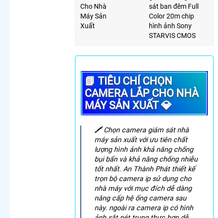
Lắp
Cho Nhà
sát ban đêm Full
Camera
Máy Sản
Color 20m chip
Văn
Xuất
hình ảnh Sony
Phòng
STARVIS CMOS
Giá Rẻ
Lắp
Camera
Nhà
📗 TIÊU CHÍ CHỌN
Xưởng
Giá Rẻ
CAMERA LẮP CHO NHÀ
Lắp
MÁY SẢN XUẤT 💎
Camera
Gia Đình
Giá Rẻ
️🖍 Chọn camera giám sát nhà
Lắp
máy sản xuất với ưu tiên chất
Camera
lượng hình ảnh khả năng chống
Kho Hàng
bụi bẩn và khả năng chống nhiễu
Giá Rẻ
tốt nhất. An Thành Phát thiết kế
Lắp
trọn bộ camera ip sử dụng cho
Camera
nhà máy với mục đích dễ dàng
Cửa Hàng
nâng cấp hệ ống camera sau
Giá Rẻ
này. ngoài ra camera ip có hình
Lắp
ảnh sắt nét trung thực hơn dễ