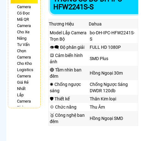
HFW2241S-S
Camera
Có Đọc
Mã QR
Thương Hiệu
Dahua
Camera
Cho Xe
Model Lắp Camera
bo-DH-IPC-HFW2241S-
Nâng
Trọn Bộ
S
Tư Vấn
👁️‍🗨 Độ phân giải
FULL HD 1080P
Chọn
🔳 Cảm biến hình
Camera
SMD Plus
ảnh
Cho Kho
Logistics
🔴 Tầm nhìn ban
Hồng Ngoại 30m
Camera
đêm
Giá Rẻ
✺ Chống ngược
Chống Ngược Sáng
Nhất
sáng
DWDR 120db
Lắp
🛡 Thiết kế
Thân Kim loại
Camera
💠 Chức năng
Thu Âm
Phòng
Phẩu
🥈️ Công nghệ ban
Hồng Ngoại SMD
Thuật
đêm
Camera
Có Chống
Trộm