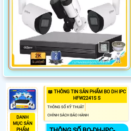
📖 THÔNG TIN SẢN PHẨM BO DH IPC
HFW2241S S
THÔNG SỐ KỸ THUẬT
CHÍNH SÁCH BẢO HÀNH
DANH
MỤC SẢN
THÔNG SỐ BO-DH-IPC-
PHẨM