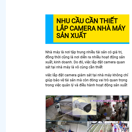
Camera
Cho Công
Trình
NHU CẦU CẦN THIẾT
Chuyên
LẮP CAMERA NHÀ MÁY
Dụng
Camera
SẢN XUẤT
Nhìn Màn
Hình Máy
Tính
Nhà máy là nơi tập trung nhiều tài sản có giá trị,
Lắp
đồng thời cũng là nơi diễn ra nhiều hoạt động sản
xuất, kinh doanh. Do đó, việc lắp đặt camera quan
Camera
sát tại nhà máy là vô cùng cần thiết
Wifi Full
Color Giá
việc lắp đặt camera giám sát tại nhà máy không chỉ
giúp bảo vệ tài sản mà còn đóng vai trò quan trọng
Rẻ
trong việc quản lý và điều hành hoạt động sản xuất
Camera
Wifi Imou
360
Lắp
Camera
Wifi
Dahua
Xoay 360