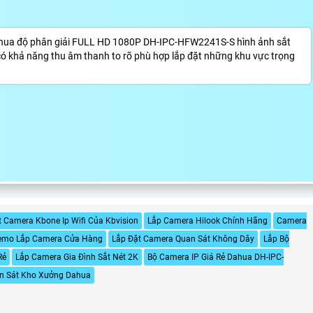
hua độ phân giải FULL HD 1080P DH-IPC-HFW2241S-S hình ảnh sắt
có khả năng thu âm thanh to rõ phù hợp lắp đặt những khu vực trọng
 Camera Kbone Ip Wifi Của Kbvision
Lắp Camera Hilook Chính Hãng
Camera
emo Lắp Camera Cửa Hàng
Lắp Đặt Camera Quan Sát Không Dây
Lắp Bộ
Rẻ
Lắp Camera Gia Đình Sắt Nét 2K
Bộ Camera IP Giá Rẻ Dahua DH-IPC-
n Sát Kho Xưởng Dahua