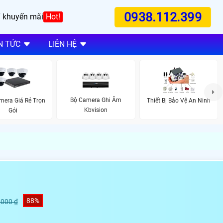
0938.112.399
 khuyến mãi
Hot!
N TỨC
LIÊN HỆ
Bộ Camera Ghi Âm
mera Giá Rẻ Trọn
Thiết Bị Bảo Vệ An Ninh
Kbvision
Gói
88%
,000 ₫