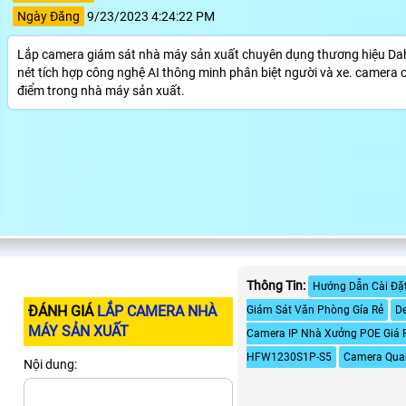
Ngày Đăng
9/23/2023 4:24:22 PM
Lắp camera giám sát nhà máy sản xuất chuyên dụng thương hiệu Da
nét tích hợp công nghệ AI thông minh phân biệt người và xe. camera 
điểm trong nhà máy sản xuất.
Thông Tin:
Hướng Dẫn Cài Đặt
ĐÁNH GIÁ
LẮP CAMERA NHÀ
Giám Sát Văn Phòng Gía Rẻ
D
MÁY SẢN XUẤT
Camera IP Nhà Xưởng POE Giá 
HFW1230S1P-S5
Camera Qua
Nội dung: