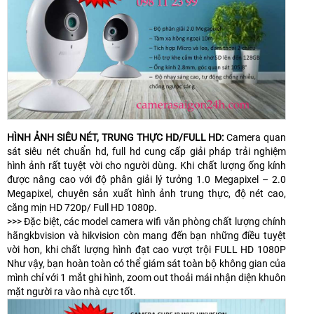
HÌNH ẢNH SIÊU NÉT, TRUNG THỰC HD/FULL HD:
Camera quan
sát siêu nét chuẩn hd, full hd cung cấp giải pháp trải nghiệm
hình ảnh rất tuyệt vời cho người dùng. Khi chất lượng ống kính
được nâng cao với độ phân giải lý tưởng 1.0 Megapixel – 2.0
Megapixel, chuyên sản xuất hình ảnh trung thực, độ nét cao,
căng mịn HD 720p/ Full HD 1080p.
>>> Đặc biệt, các model camera wifi văn phòng chất lượng chính
hãngkbvision và hikvision còn mang đến bạn những điều tuyệt
vời hơn, khi chất lượng hình đạt cao vượt trội FULL HD 1080P
Như vậy, bạn hoàn toàn có thể giám sát toàn bộ không gian của
mình chỉ với 1 mắt ghi hình, zoom out thoải mái nhận diện khuôn
mặt người ra vào nhà cực tốt.