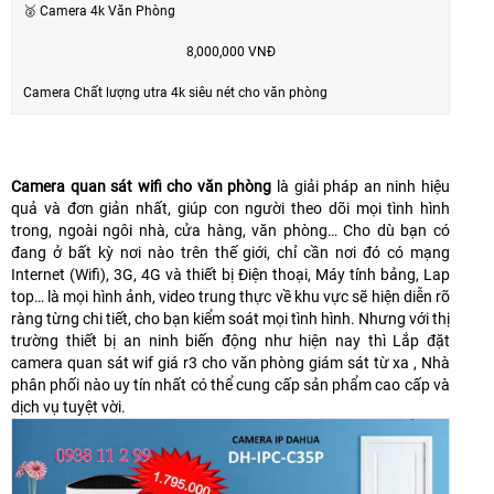
🥈 Camera 4k Văn Phòng
8,000,000 VNĐ
Camera Chất lượng utra 4k siêu nét cho văn phòng
Camera quan sát wifi cho văn phòng
là giải pháp an ninh hiệu
quả và đơn giản nhất, giúp con người theo dõi mọi tình hình
trong, ngoài ngôi nhà, cửa hàng, văn phòng… Cho dù bạn có
đang ở bất kỳ nơi nào trên thế giới, chỉ cần nơi đó có mạng
Internet (Wifi), 3G, 4G và thiết bị Điện thoại, Máy tính bảng, Lap
top… là mọi hình ảnh, video trung thực về khu vực sẽ hiện diễn rõ
ràng từng chi tiết, cho bạn kiểm soát mọi tình hình. Nhưng với thị
trường thiết bị an ninh biến động như hiện nay thì Lắp đặt
camera quan sát wif giá r3 cho văn phòng giám sát từ xa , Nhà
phân phối nào uy tín nhất có thể cung cấp sản phẩm cao cấp và
dịch vụ tuyệt vời.