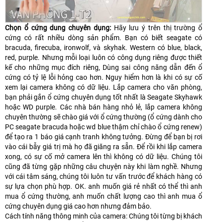
Chọn ổ cứng dung chuyên dụng:
Hãy lưu ý trên thị trường ổ
cứng có rất nhiều dòng sản phẩm. Bạn có biết seagate có
bracuda, firecuba, ironwolf, và skyhak. Western có blue, black,
red, purple. Nhưng mỗi loại luôn có công dụng riêng được thiết
kế cho những mục đích riêng, Dùng sai công năng dẫn đến ổ
cứng có tỷ lệ lỗi hỏng cao hơn. Nguy hiểm hơn là khi có sự cố
xem lại camera không có dữ liệu. Lắp camera cho văn phòng,
bạn phải gắn ổ cứng chuyên dụng tốt nhất là Seagate Skyhawk
hoặc WD purple. Các nhà bán hàng nhỏ lẻ, lắp camera không
chuyên thường sẽ chào giá với ổ cứng thường (ổ cứng dành cho
PC seagate bracuda hoặc wd blue thậm chỉ chào ổ cứng renew)
để tạo ra 1 báo giá cạnh tranh không tưởng. Đừng để bạn bị rơi
vào cái bẫy giá trị mà họ đã giăng ra sẵn. Để rồi khi lắp camera
xong, có sự cố mở camera lên thì không có dữ liệu. Chúng tôi
cũng đã từng gặp những câu chuyện này khi làm nghề. Nhưng
với cái tâm sáng, chúng tôi luôn tư vấn trước để khách hàng có
sự lựa chọn phù hợp. OK. anh muốn giá rẻ nhất có thể thì anh
mua ổ cứng thường, anh muốn chất lượng cao thì anh mua ổ
cứng chuyên dụng giá cao hơn nhưng đảm bảo.
Cách tính năng thông minh của camera: Chúng tôi từng bị khách