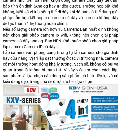
camera như trên bạn nên chọn dòng camera chạy dây để đảm
bảo tính ổn định (Analog hay IP đều được). Trường hợp bất khả
kháng, Một số vị trí không thể đi dây khi đó bạn có thể dùng giải
pháp hỗn hợp kết hợp cả camera có dây và camera không dây
để tạo thành 1 hệ thống hoàn chỉnh.
Nếu số lượng camera lớn hơn 16 Camera: Bạn nhất định không
nên chọn giải pháp camera ip wifi, không nên chọn giải pháp
camera có dây analog. Bạn NÊN (bắt buộc phải) chọn giải pháp
lắp camera Camera IP có dây.
Lắp camera văn phòng cũng tương tự lắp camera cho gia đình
hay cửa hàng, Vị trí lắp đặt thường ở các vị trí trong nhà, camera
có môi trường hoạt động khá lý tưởng. Sạch sẽ, không có bụi và
quan trọng là không bị mưa tạt. Vì vậy việc lưa chọn cách lắp,
sản phẩm là lựa chọn các dòng sản phẩm có tính tiện lợi và có
kiểu dáng đẹp, trang nhã sẽ được ưu tiên lựa chọn.