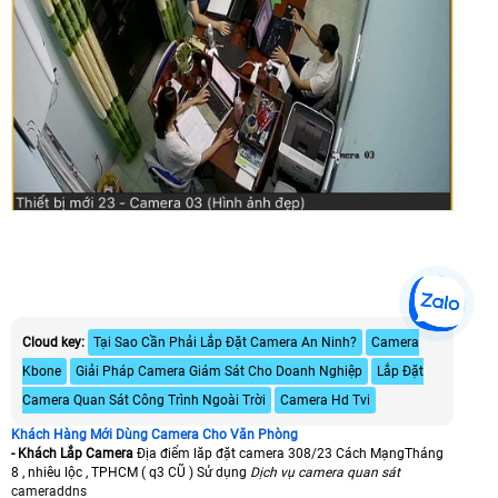
Cloud key:
Tại Sao Cần Phải Lắp Đặt Camera An Ninh?
Camera
Kbone
Giải Pháp Camera Giám Sát Cho Doanh Nghiệp
Lắp Đặt
Camera Quan Sát Công Trình Ngoài Trời
Camera Hd Tvi
Khách Hàng Mới Dùng Camera Cho Văn Phòng
- Khách Lắp Camera
Địa điểm lăp đặt camera 308/23 Cách MạngTháng
8 , nhiêu lộc , TPHCM ( q3 CŨ ) Sử dụng
Dịch vụ camera quan sát
cameraddns