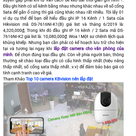
Đầu ghi hình có số kênh bằng nhau nhưng khác nhau về số cổng
Sata để gắn ổ cứng thì giá cũng khác nhau rất nhiều. Tôi lấy 01
ví dụ cụ thể để bạn dễ hiểu đầu ghi IP 16 Kênh / 1 Sata của
Hikvision mã DS-7616NI-K1(B) giá list và tháng 6/2019 là:
4,320,000₫, Trong khi đó đầu ghi IP 16 kênh / 2 Sata mã DS-
7616NI-K2 giá list là: 10,080,000₫. Woa ! Một sư chênh lệch quá
khủng khiếp. Nhưng bạn cần phải có kế hoạch lưu trữ cho hiện
tại và tương lai ngay khi
lắp đặt camera cho văn phòng của
mình
. Để chọn đúng loại đầu ghi. Còn về phía người bán, thông
thường sẽ chào loại đầu ghi có cấu hình thấp nhất (hiệu năng
thấp nhất, số cổng sata thấp nhất..v.v) để đảm bảo báo giá có
tính cạnh tranh cao về giá.
Tham Khảo
Top 10 camera KBvision nên lắp đặt