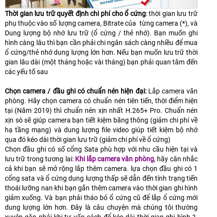
Thời gian lưu trữ quyết định chi phí cho ổ cứng
: thời gian lưu trữ
phụ thuộc vào số lượng camera, Bitrate của từng camera (*), và
Dung lượng bộ nhớ lưu trữ (ổ cứng / thẻ nhớ). Bạn muốn ghi
hình càng lâu thì bạn cần phải chi ngân sách càng nhiều để mua
ổ cứng/thẻ nhớ dung lượng lớn hơn. Nếu bạn muốn lưu trữ thời
gian lâu dài (một tháng hoặc vài tháng) bạn phải quan tâm đến
các yếu tố sau
Chọn camera / đầu ghi có chuẩn nén hiện đại:
Lắp camera văn
phòng. Hãy chọn camera có chuẩn nén tiên tiến, thời điểm hiện
tại (Năm 2019) thì chuẩn nén xịn nhất H.265+ Pro. Chuẩn nén
xịn sò sẽ giúp camera bạn tiết kiệm băng thông (giảm chi phí về
hạ tầng mạng) và dung lượng file video giúp tiết kiệm bộ nhớ
qua đó kéo dài thời gian lưu trữ (giảm chi phí về ổ cứng)
Chọn đầu ghi có số cổng Sata phù hợp với nhu cầu hiện tại và
lưu trữ trong tương lai:
Khi lắp camera văn phòng
, hãy cân nhắc
cả khi bạn sẽ mở rộng lắp thêm camera. lựa chọn đầu ghi có 1
cổng sata và ổ cứng dung lượng thấp sẽ dẫn đến tính trạng tiến
thoái lưỡng nan khi bạn gắn thêm camera vào thời gian ghi hình
giảm xuống. Và bạn phải tháo bỏ ổ cứng cũ để lắp ổ cứng mới
dung lượng lớn hơn. Đây là câu chuyện mà chúng tôi thường
xuyên gặp phải khi tư vấn cách để kéo dài thời gian ghi hình ?.