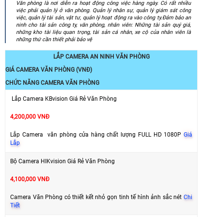
Văn phòng là nơi diễn ra hoạt động công việc hàng ngày. Có rất nhiều
việc phải quản lý ở văn phòng. Quản lý nhân sự, quản lý giám sát công
việc, quản lý tài sản, vật tư, quản lý hoạt động ra vào công ty.Đảm bảo an
ninh cho tài sản công ty, văn phòng, nhân viên: Những tài sản quý giá,
những kho tài liệu quan trọng, tài sản cá nhân, xe cộ của nhân viên là
những thứ cần thiết phải bảo vệ
LẮP CAMERA AN NINH VĂN PHÒNG
GIÁ CAMERA VĂN PHÒNG (VNĐ)
CHỨC NĂNG CAMERA VĂN PHÒNG
Lắp Camera KBvision Giá Rẻ Văn Phòng
4,200,000 VNĐ
Lắp Camera văn phòng cửa hàng chất lượng FULL HD 1080P
Giá
Lắp
Bộ Camera HIKvision Giá Rẻ Văn Phòng
4,100,000 VNĐ
Camera Văn Phòng có thiết kết nhỏ gọn tinh tế hình ảnh sắc nét
Chi
Tiết