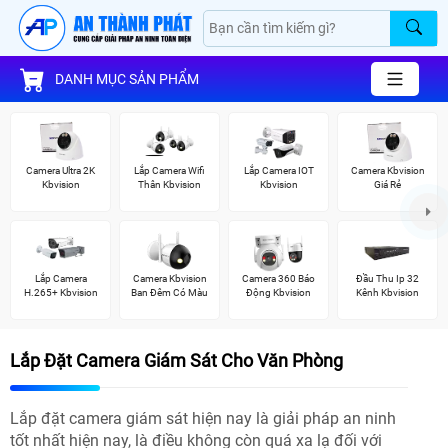
DANH MỤC SẢN PHẨM
Camera Ultra 2K
Lắp Camera Wifi
Lắp Camera IOT
Camera Kbvision
Kbvision
Thân Kbvision
Kbvision
Giá Rẻ
Lắp Camera
Camera Kbvision
Camera 360 Báo
Đầu Thu Ip 32
H.265+ Kbvision
Ban Đêm Có Màu
Động Kbvision
Kênh Kbvision
Lắp Đặt Camera Giám Sát Cho Văn Phòng
Lắp đặt camera giám sát hiện nay là giải pháp an ninh
tốt nhất hiện nay, là điều không còn quá xa lạ đối với