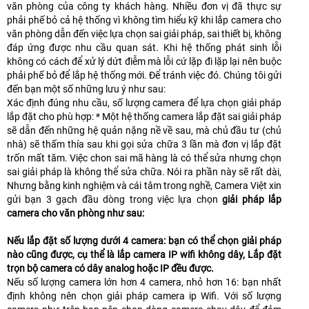
văn phòng của công ty khách hàng. Nhiều đơn vị đã thực sự
phải phế bỏ cả hệ thống vì không tìm hiểu kỹ khi lắp camera cho
văn phòng dẫn đến việc lựa chọn sai giải pháp, sai thiết bị, không
đáp ứng được nhu cầu quan sát. Khi hệ thống phát sinh lỗi
không có cách để xử lý dứt điễm mà lỗi cứ lặp đi lặp lại nên buộc
phải phế bỏ để lắp hệ thống mới. Để tránh việc đó. Chúng tôi gửi
đến bạn một số những lưu ý như sau:
Xác định đúng nhu cầu, số lượng camera để lựa chọn giải pháp
lắp đặt cho phù hợp: * Một hệ thống camera lắp đặt sai giải pháp
sẽ dẫn đến những hệ quản nặng nề về sau, mà chủ đầu tư (chủ
nhà) sẽ thấm thía sau khi gọi sửa chữa 3 lần mà đơn vị lắp đặt
trốn mất tăm. Việc chon sai mã hàng là có thể sửa nhưng chọn
sai giải pháp là không thể sửa chữa. Nói ra phần này sẽ rất dài,
Nhưng bằng kinh nghiệm và cái tâm trong nghề, Camera Việt xin
gửi bạn 3 gạch đầu dòng trong việc lựa chọn
giải pháp lắp
camera cho văn phòng như sau:
Nếu lắp đặt số lượng dưới 4 camera: bạn có thể chọn giải pháp
nào cũng được, cụ thể là lắp camera IP wifi không dây, Lắp đặt
trọn bộ camera có dây analog hoặc IP đều được.
Nếu số lượng camera lớn hơn 4 camera, nhỏ hơn 16: bạn nhất
định không nên chọn giải pháp camera ip Wifi. Với số lượng