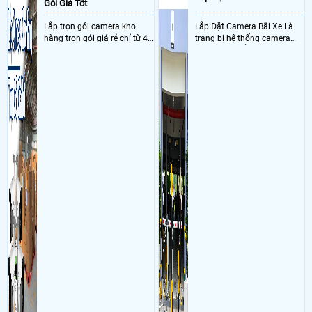
Gói Giá Tốt
Lắp trọn gói camera kho
Lắp Đặt Camera Bãi Xe Là
hàng trọn gói giá rẻ chỉ từ 4
trang bị hệ thống camera
triệu đồng sở hữu ngày trọn
nhận diện biển số tại khu
bộ gồm 4 camera, 1 đầu ghi
vực cổng của các bãi giữ xe
hình, ổ cứng, switch mang
kết hợp với phần mềm quản
đến giải pháp giám sát kho
lý để ghi nhận lượt xe ra vào
hàng 24/7 ổn định với độ
chụp hình thông tin xe và
sắc nét cao
biển số lưu trực tiếp về máy
tinh trạm để nhân viên tiện
đối soát, tính tiền xe xe ra
khỏi bãi