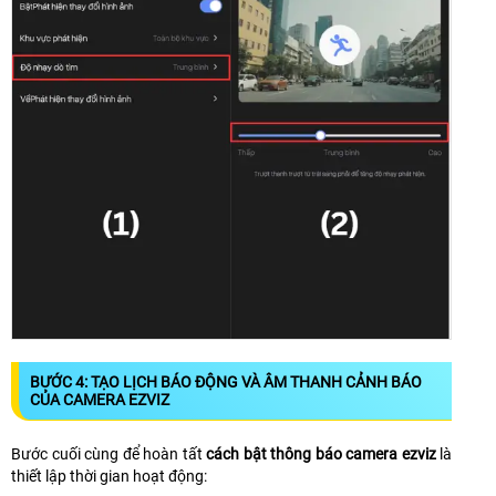
BƯỚC 4: TẠO LỊCH BÁO ĐỘNG VÀ ÂM THANH CẢNH BÁO
CỦA CAMERA EZVIZ
Bước cuối cùng để hoàn tất
cách bật thông báo camera ezviz
là
thiết lập thời gian hoạt động: