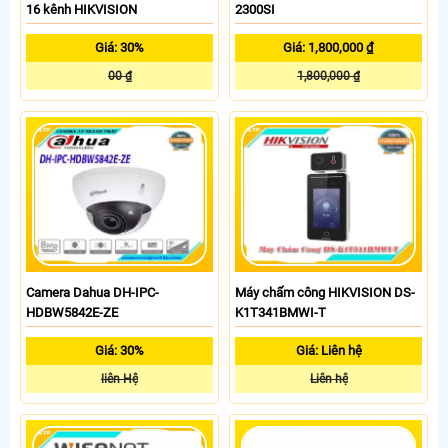
16 kênh HIKVISION
2300SI
Giá: 30%
Giá: 1,800,000 ₫
00 ₫
1,800,000 ₫
Camera Dahua DH-IPC-
Máy chấm công HIKVISION DS-
HDBW5842E-ZE
K1T341BMWI-T
Giá: 30%
Giá: Liên hệ
liên Hệ
Liên hệ