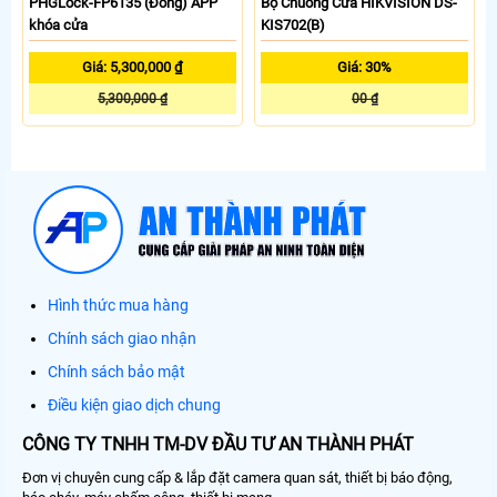
PHGLock-FP6135 (Đồng) APP
Bộ Chuông Cửa HIKVISION DS-
khóa cửa
KIS702(B)
Giá: 5,300,000 ₫
Giá: 30%
5,300,000 ₫
00 ₫
Hình thức mua hàng
Chính sách giao nhận
Chính sách bảo mật
Điều kiện giao dịch chung
CÔNG TY TNHH TM-DV ĐẦU TƯ AN THÀNH PHÁT
Đơn vị chuyên cung cấp & lắp đặt camera quan sát, thiết bị báo động,