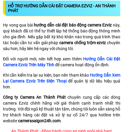
HỖ TRỢ HƯỚNG DẪN CÀI ĐẶT CAMERA EZVIZ - AN THÀNH
PHÁT
Hy vọng qua bài
hướng dẫn cài đặt báo động camera Ezviz
này,
quý khách đã có thể tự thiết lập hệ thống báo động thông minh
cho gia đình. Nếu gặp bất kỳ khó khăn nào trong quá trình thao
tác hoặc cần tư vấn giải pháp
camera chống trộm ezviz
chuyên
sâu hơn, hãy liên hệ ngay với chúng tôi.
Đối với người mới, nên kết hợp xem thêm
Hướng Dẫn Cài Đặt
Camera Ezviz Trên Máy Tính
để camera hoạt động ổn định.
Khi cần kiểm tra lại sự kiện, bạn nên tham khảo
Hướng Dẫn Xem
Lại Camera Ezviz Trên Điện Thoại
để quản lý dữ liệu hiệu quả
hơn.
Công ty Camera An Thành Phát
chuyên cung cấp các dòng
camera Ezviz chính hãng với giá thành cạnh tranh nhất thị
trường. Với đội ngũ kỹ thuật tận tâm, chúng tôi luôn sẵn sàng hỗ
trợ khách hàng cài đặt và xử lý sự cố 24/7 qua hotline trên
website
camerasaigon24h.com
.
An Thành Phát - Đồng hành cùng an ninh ngôi nhà bạn!