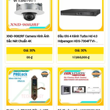
XND-9082RF Camera Hình Ảnh
Đầu Ghi 4 Kênh Turbo Hd 4.0
Sắc Nét Chuẩn 4K
Hdparagon HDS-7304FTVI-
HDMI/K
Giá: 30%
Giá: 30%
00 ₫
17,865,000 ₫