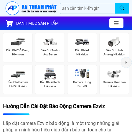
DANH MỤC SẢN PHẨM
Đầu Ghi 2 Ổ Cứng
Đầu Ghi Turbo
Đầu Ghi AI
Đầu Ghi Hình
Hikvision
AcuSense
Hikvision
Analog Hikvision
Đầu Ghi Camera
Đầu Ghi 4 Kênh
Camera Dùng
Camera Thân Lớn
H.265 Hikvision
Hikvision
Sim 4G
Hikvision
Hướng Dẫn Cài Đặt Báo Động Camera Ezviz
Lắp đặt camera Ezviz báo động là một trong những giải
pháp an ninh hữu hiệu giúp đảm bảo an toàn cho tài