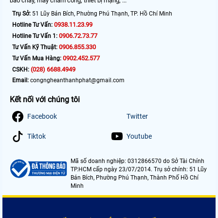
báo cháy, máy chấm công, thiết bị mạng, ...
Trụ Sở:
51 Lũy Bán Bích, Phường Phú Thạnh, TP. Hồ Chí Minh
0938.11.23.99
Hotline Tư Vấn:
0906.72.73.77
Hotline Tư Vấn 1:
0906.855.330
Tư Vấn Kỹ Thuật:
0902.452.577
Tư Vấn Mua Hàng:
(028) 6688.4949
CSKH:
Email:
congngheanthanhphat@gmail.com
Kết nối với chúng tôi
Facebook
Twitter
Tiktok
Youtube
Mã số doanh nghiệp: 0312866570 do Sở Tài Chính
TP.HCM cấp ngày 23/07/2014. Trụ sở chính: 51 Lũy
Bán Bích, Phường Phú Thạnh, Thành Phố Hồ Chí
Minh