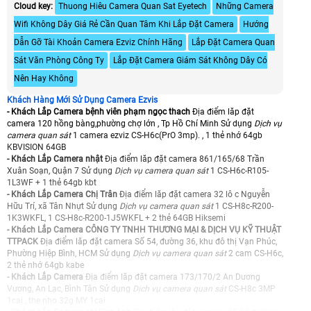
Cloud key:
Thuong Hiêu Camera Quan Sat Eyetech
Những Camera
Wifi Không Dây Giá Rẻ Cần Quan Tâm Khi Lắp Đặt Camera
Hướng
Dẫn Gỡ Tài Khoản Camera Ezviz Chính Hãng
Lắp Đặt Camera Quan
Sát Văn Phòng Công Ty
Lắp Đặt Camera Giám Sát Không Dây Có
Nên Hay Không
Khách Hàng Mới Sử Dụng Camera Ezvis
- Khách Lắp Camera bệnh viên phạm ngọc thach
Địa điểm lăp đặt
camera 120 hồng bàng,phường chợ lớn , Tp Hồ Chí Minh Sử dụng
Dịch vụ
camera quan sát
1 camera ezviz CS-H6c(PrO 3mp). , 1 thẻ nhớ 64gb
KBVISION 64GB
- Khách Lắp Camera nhật
Địa điểm lăp đặt camera 861/165/68 Trần
Xuân Soạn, Quận 7 Sử dụng
Dịch vụ camera quan sát
1 CS-H6c-R105-
1L3WF + 1 thẻ 64gb kbt
- Khách Lắp Camera Chị Trân
Địa điểm lăp đặt camera 32 lô c Nguyễn
Hữu Trí, xã Tân Nhựt Sử dụng
Dịch vụ camera quan sát
1 CS-H8c-R200-
1K3WKFL, 1 CS-H8c-R200-1J5WKFL + 2 thẻ 64GB Hiksemi
- Khách Lắp Camera CÔNG TY TNHH THƯƠNG MẠI & DỊCH VỤ KỸ THUẬT
TTPACK
Địa điểm lăp đặt camera Số 54, đường 36, khu đô thị Vạn Phúc,
Phường Hiệp Bình, HCM Sử dụng
Dịch vụ camera quan sát
2 cam CS-H6c,
2 thẻ nhớ 64gb kabe
- Khách Lắp Camera
Địa điểm lăp đặt camera 173/170/2 An Dương
Vương, An Lạc, Bình Tân Sử dụng
Dịch vụ camera quan sát
CS-H8c 3MP
1cai , the nho 32g MY 1cai