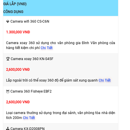
GIÁ LẮP (VNĐ)
CÔNG DỤNG
💎 Camera wifi 360 CS-C6N
1.300,000 VNĐ
Camera xoay 360 sử dụng cho văn phòng gia Đình Văn phòng cửa
hàng tiết kiệm chi phí
Chi Tiết
🏆 Camera xoay 360 KN-S45F
2,600,000 VNĐ
Lắp ngoài trời có thể xoay 360 độ để giám sát xung quanh
Chi Tiết
🦉 Camera 360 Fisheye EBF2
2,600,000 VNĐ
Loại camera thường sử dụng trong đại sảnh, văn phòng tòa nhà diện
tích 200m
Chi Tiết
🕹 Camera KX-D2008PN