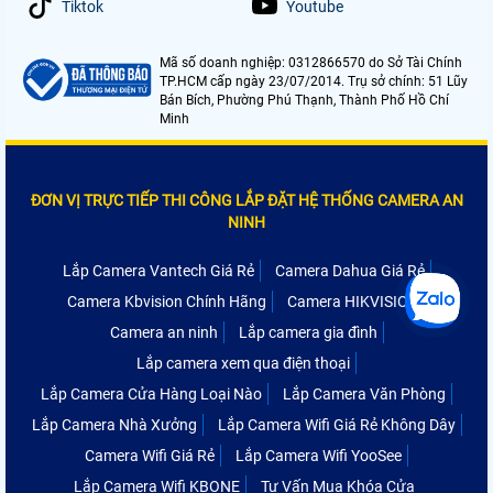
Tiktok
Youtube
Mã số doanh nghiệp: 0312866570 do Sở Tài Chính
TP.HCM cấp ngày 23/07/2014. Trụ sở chính: 51 Lũy
Bán Bích, Phường Phú Thạnh, Thành Phố Hồ Chí
Minh
ĐƠN VỊ TRỰC TIẾP THI CÔNG LẮP ĐẶT HỆ THỐNG CAMERA AN
NINH
Lắp Camera Vantech Giá Rẻ
Camera Dahua Giá Rẻ
Camera Kbvision Chính Hãng
Camera HIKVISION
Camera an ninh
Lắp camera gia đình
Lắp camera xem qua điện thoại
Lắp Camera Cửa Hàng Loại Nào
Lắp Camera Văn Phòng
Lắp Camera Nhà Xưởng
Lắp Camera Wifi Giá Rẻ Không Dây
Camera Wifi Giá Rẻ
Lắp Camera Wifi YooSee
Lắp Camera Wifi KBONE
Tư Vấn Mua Khóa Cửa