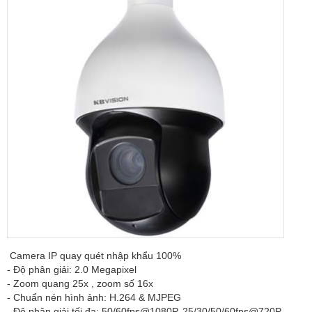
Camera IP quay quét nhập khẩu 100%
- Độ phân giải: 2.0 Megapixel
- Zoom quang 25x , zoom số 16x
- Chuẩn nén hình ảnh: H.264 & MJPEG
- Độ phân giải tối đa: 50/60fps@1080P, 25/30/50/60fps@720P