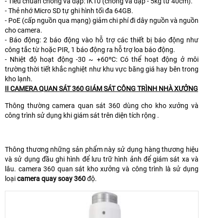
- Tiêu chuẩn chống va đập: IK10 (chống va đập - 5kg từ 40cm).
- Thẻ nhớ Micro SD tự ghi hình tối đa 64GB.
- PoE (cấp nguồn qua mạng) giảm chi phí đi dây nguồn và nguồn
cho camera.
- Báo động: 2 báo động vào hỗ trợ các thiết bị báo động như
công tắc từ hoặc PIR, 1 báo động ra hỗ trợ loa báo động.
- Nhiệt độ hoạt động -30 ~ +60ºC: Có thể hoạt động ở môi
trường thời tiết khắc nghiệt như khu vực băng giá hay bên trong
kho lạnh.
II CAMERA QUAN SÁT 360 GIÁM SÁT CÔNG TRÌNH NHÀ XƯỞNG
Thông thường camera quan sát 360 dùng cho kho xưởng và
công trình sử dụng khi giám sát trên diện tích rộng .
Thông thương những sản phẩm này sử dụng hàng thương hiệu
và sử dụng đầu ghi hình để lưu trữ hình ảnh để giám sát xa và
lâu. camera 360 quan sát kho xưởng và công trình là sử dụng
loại
camera quay soay 360
độ.