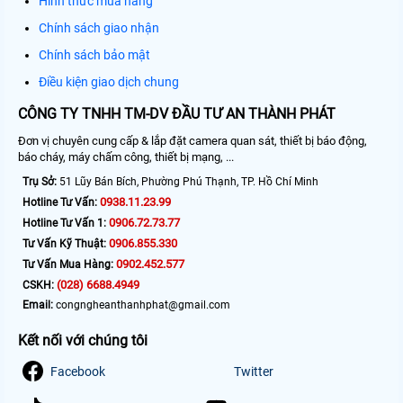
Hình thức mua hàng
Chính sách giao nhận
Chính sách bảo mật
Điều kiện giao dịch chung
CÔNG TY TNHH TM-DV ĐẦU TƯ AN THÀNH PHÁT
Đơn vị chuyên cung cấp & lắp đặt camera quan sát, thiết bị báo động,
báo cháy, máy chấm công, thiết bị mạng, ...
Trụ Sở:
51 Lũy Bán Bích, Phường Phú Thạnh, TP. Hồ Chí Minh
0938.11.23.99
Hotline Tư Vấn:
0906.72.73.77
Hotline Tư Vấn 1:
0906.855.330
Tư Vấn Kỹ Thuật:
0902.452.577
Tư Vấn Mua Hàng:
(028) 6688.4949
CSKH:
Email:
congngheanthanhphat@gmail.com
Kết nối với chúng tôi
Facebook
Twitter