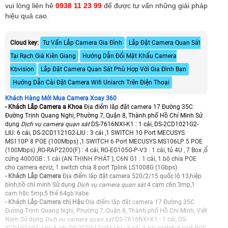
vui lòng liên hê
0938 11 23 99
để được tư vấn những giải pháp
hiệu quả cao.
Cloud key:
Tư Vấn Lắp Camera Gia Đình
Lắp Đặt Camera Quan Sát
Tại Rạch Giá Kiên Giang
Hướng Dẫn Đổi Mật Khẩu Camera
Kbvision
Lắp Đặt Camera Quan Sát Phù Hợp Với Gia Đình Bạn
Hướng Dẫn Cài Đặt Camera Wifi Uniarch Trên Điện Thoại
Khách Hàng Mới Mua Camera Xoay 360
- Khách Lắp Camera a Khoa
Địa điểm lăp đặt camera 17 Đường 35C
Đường Trịnh Quang Nghị, Phường 7, Quận 8, Thành phố Hồ Chí Minh Sử
dụng
Dịch vụ camera quan sát
DS-7616NXI-K1 : 1 cái, DS-2CD1021G2-
LIU: 6 cái, DS-2CD1121G2-LIU : 3 cái ,1 SWITCH 10 Port MECUSYS
MS110P 8 POE (100Mbps) ,1 SWITCH 6 Port MECUSYS MS106LP 5 POE
(100Mbps) ,RG-RAP2200(F) : 4 cái, RG-EG105G-P-V3 : 1 cái, tủ 4U , 7 Box ,ổ
cứng 4000GB : 1 cái (AN THỊNH PHÁT ), C6N G1 : 1 cái, 1 bộ chia POE
cho camera ezviz, 1 switch chia 8 port Tplink LS1008G (1Gbps)
- Khách Lắp Camera
Địa điểm lăp đặt camera 520/2/15 quốc lộ 13,hiệp
bình,hồ chí minh Sử dụng
Dịch vụ camera quan sát
4 cam c6n 3mp,1
cam h8c 5mp,5 thẻ 64gb kabe
- Khách Lắp Camera chị Hậu
Địa điểm lăp đặt camera 17 Đường 35C
Đường Trịnh Quang Nghị, Phường 7, Quận 8, Thành phố Hồ Chí Minh, Việt
Nam Sử dụng
Dịch vụ camera quan sát
DS-7616NXI-K1 : 1 cái, DS-
2CD1021G2- LIU: 6 cái, DS-2CD1121G2-LIU : 3 cái ,1 cái switch 8 port POE