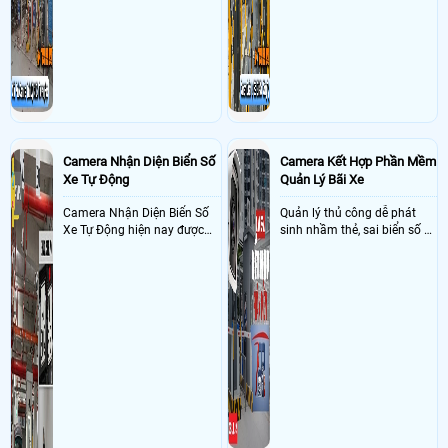
,2 thẻ 64gb dahua
trường học sẽ cực kì đáng
công
đầu tư giúp nhanh chóng
giải quyết vấn đề này
Camera Nhận Diện Biển Số
Camera Kết Hợp Phần Mềm
Xe Tự Động
Quản Lý Bãi Xe
Camera Nhận Diện Biển Số
Quản lý thủ công dễ phát
Xe Tự Động hiện nay được
sinh nhầm thẻ, sai biển số và
ứng dụng rộng rãi ở nhiều
khó đối soát doanh thu
nơi như bãi giữ xe, dẫy trọ,
tòa nhà, chung cư, các công
ty và xí nghiệp giúp quản lý
xe ra , vào chính xác nhờ
công nghê AI thông minh
nhận diện và dọc biển số xe
hạn chế sai sót mà trộm cắp
xe