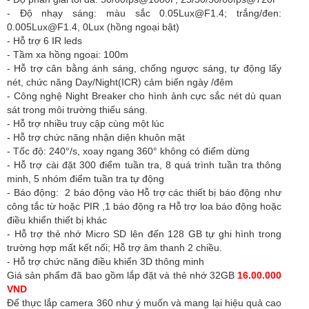
- Độ nhạy sáng: màu sắc 0.05Lux@F1.4; trắng/đen:
0.005Lux@F1.4, 0Lux (hồng ngoại bật)
- Hỗ trợ 6 IR leds
- Tầm xa hồng ngoại: 100m
- Hỗ trợ cân bằng ánh sáng, chống ngược sáng, tự động lấy
nét, chức năng Day/Night(ICR) cảm biến ngày /đêm
- Công nghệ Night Breaker cho hình ảnh cực sắc nét dù quan
sát trong môi trường thiếu sáng.
- Hỗ trợ nhiều truy cập cùng một lúc
- Hỗ trợ chức năng nhận diện khuôn mặt
- Tốc độ: 240°/s, xoay ngang 360° không có điểm dừng
- Hỗ trợ cài đặt 300 điểm tuần tra, 8 quá trình tuần tra thông
minh, 5 nhóm điểm tuần tra tự động
- Báo động: 2 báo động vào Hỗ trợ các thiết bị báo động như
công tắc từ hoặc PIR ,1 báo động ra Hỗ trợ loa báo động hoặc
điều khiển thiết bị khác
- Hỗ trợ thẻ nhớ Micro SD lên đến 128 GB tự ghi hình trong
trường hợp mất kết nối; Hỗ trợ âm thanh 2 chiều.
- Hỗ trợ chức năng điều khiển 3D thông minh
Giá sản phẩm đã bao gồm lắp đặt và thẻ nhớ 32GB
16.00.000
VND
Để thực lắp camera 360 như ý muốn và mang lại hiệu quả cao