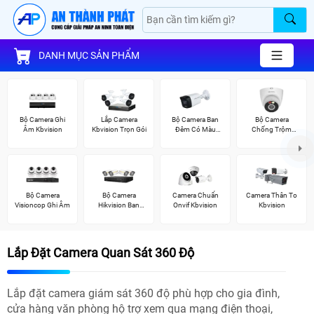
DANH MỤC SẢN PHẨM
Bộ Camera Ghi
Lắp Camera
Bộ Camera Ban
Bộ Camera
Âm Kbvision
Kbvision Trọn Gói
Đêm Có Màu
Chống Trộm
Kbvision
Kbvision
Bộ Camera
Bộ Camera
Camera Chuẩn
Camera Thân To
Visioncop Ghi Âm
Hikvision Ban
Onvif Kbvision
Kbvision
Đêm Có Màu
Lắp Đặt Camera Quan Sát 360 Độ
Lắp đặt camera giám sát 360 độ phù hợp cho gia đình,
cửa hàng văn phòng hộ trợ xem qua mạng điện thoại,