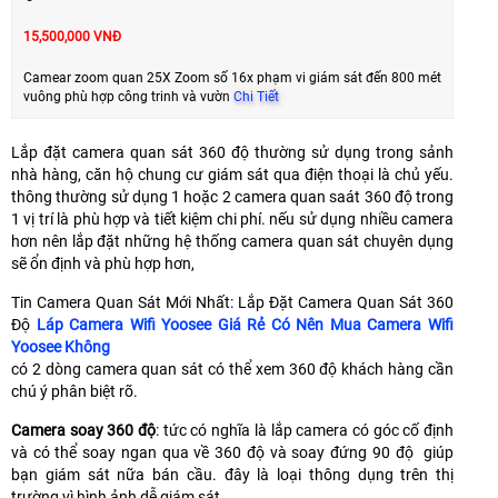
15,500,000 VNĐ
Camear zoom quan 25X Zoom số 16x phạm vi giám sát đến 800 mét
vuông phù hợp công trinh và vườn
Chi Tiết
Lắp đặt camera quan sát 360 độ thường sử dụng trong sảnh
nhà hàng, căn hộ chung cư giám sát qua điện thoại là chủ yếu.
thông thường sử dụng 1 hoặc 2 camera quan saát 360 độ trong
1 vị trí là phù hợp và tiết kiệm chi phí. nếu sử dụng nhiều camera
hơn nên lắp đặt những hệ thống camera quan sát chuyên dụng
sẽ ổn định và phù hợp hơn,
Tin Camera Quan Sát Mới Nhất: Lắp Đặt Camera Quan Sát 360
Độ
Láp Camera Wifi Yoosee Giá Rẻ Có Nên Mua Camera Wifi
Yoosee Không
có 2 dòng camera quan sát có thể xem 360 độ khách hàng cần
chú ý phân biệt rõ.
Camera soay 360 độ
: tức có nghĩa là lắp camera có góc cố định
và có thể soay ngan qua về 360 độ và soay đứng 90 độ giúp
bạn giám sát nữa bán cầu. đây là loại thông dụng trên thị
trường vì hình ảnh dễ giám sát.