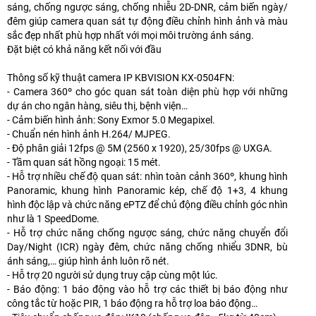
sáng, chống ngược sáng, chống nhiễu 2D-DNR, cảm biến ngày/
đêm giúp camera quan sát tự động điều chỉnh hình ảnh và màu
sắc đẹp nhất phù hợp nhất với mọi môi trường ánh sáng.
Đặt biệt có khả năng kết nối với đầu
Thông số kỹ thuật camera IP KBVISION KX-0504FN:
- Camera 360º cho góc quan sát toàn diện phù hợp với những
dự án cho ngân hàng, siêu thị, bệnh viện…
- Cảm biến hình ảnh: Sony Exmor 5.0 Megapixel.
- Chuẩn nén hình ảnh H.264/ MJPEG.
- Độ phân giải 12fps @ 5M (2560 x 1920), 25/30fps @ UXGA.
- Tầm quan sát hồng ngoại: 15 mét.
- Hỗ trợ nhiều chế độ quan sát: nhìn toàn cảnh 360º, khung hình
Panoramic, khung hình Panoramic kép, chế độ 1+3, 4 khung
hình độc lập và chức năng ePTZ để chủ động điều chỉnh góc nhìn
như là 1 SpeedDome.
- Hỗ trợ chức năng chống ngược sáng, chức năng chuyển đổi
Day/Night (ICR) ngày đêm, chức năng chống nhiểu 3DNR, bù
ánh sáng,… giúp hình ảnh luôn rõ nét.
- Hỗ trợ 20 người sử dụng truy cập cùng một lúc.
- Báo động: 1 báo động vào hỗ trợ các thiết bị báo động như
công tắc từ hoặc PIR, 1 báo động ra hỗ trợ loa báo động…