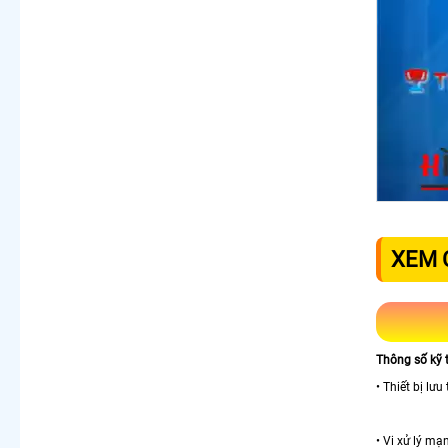
XEM C
Thông số kỹ t
• Thiết bị lư
• Vi xử lý m