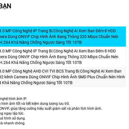
 BẠN
8.0 MP Công Nghệ IP Trang Bị Công Nghệ AI Xem Ban Đêm 8 HDD
amera Dùng ONVIF Chip Hình Ảnh Bang Thông 320 Mbps Chuẩn Nén
H.264 Khả Năng Chống Ngược Sáng Tốt 10TB
8.0 MP Công Nghệ IP Trang Bị Công Nghệ AI Xem Ban Đêm 8 HDD
amera Dùng ONVIF Chip Hình Ảnh Bang Thông 320 Mbps Chuẩn Nén
H.264 Khả Năng Chống Ngược Sáng Tốt 10TB
8.0 MP Công Nghệ AHD CVI TVI BCS Trang Bị Công Nghệ AI Xem Ban
 32 kênh Camera Dùng ONVIF Chip Hình Ảnh SMD Plus Chuẩn Nén Hình
 Khả Năng Chống Ngược Sáng Tốt 10TB
nghệ hình ảnh IP.
ình ảnh tốt và tiết kiệm dung lượng lưu trữ.
ONVIF, giúp tăng cường hiệu suất giám sát và phân tích hình ảnh.
ng ngay lập tức.
uá trình sử dụng.
 và nhanh chóng.