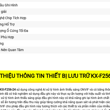
ầu Ghi Hình
 giải
hệ Chip Tích Hợp
ng Hổ Trợ
ợng Ổ Cứng Tối Đa
Kế Phù Hợp
ng
m Nên Quan Tâm
 THIỆU THÔNG TIN THIẾT BỊ LƯU TRỮ KX-F25
KX-F256-24
sử dụng công nghệ AI xử lý hình ảnh thiếu sáng ONVIF và có băng th
ình đã có trải nghiệm sử dụng đầu ghi này và thực sự ấn tượng với hiệu suất và tí
xử lý hình ảnh thiếu sáng giúp đầu ghi hình này có khả năng ghi lại hình ảnh chất 
số ấn tượng trên đầu thu này giúp tăng cường khả năng quan sát và phát hiện các 
VIF cho phép đầu ghi hình này tương thích với các thiết bị và phần mềm của nhiều