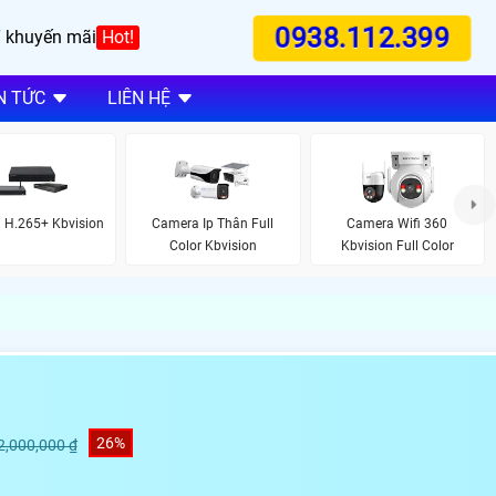
0938.112.399
 khuyến mãi
Hot!
N TỨC
LIÊN HỆ
 H.265+ Kbvision
Camera Ip Thân Full
Camera Wifi 360
Color Kbvision
Kbvision Full Color
26%
2,000,000 ₫