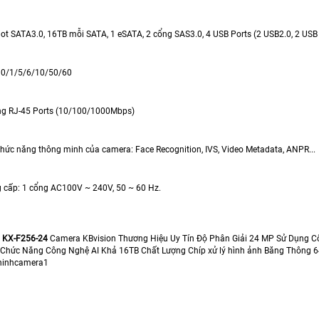
slot SATA3.0, 16TB mỗi SATA, 1 eSATA, 2 cổng SAS3.0, 4 USB Ports (2 USB2.0, 2 USB
D 0/1/5/6/10/50/60
ổng RJ-45 Ports (10/100/1000Mbps)
 chức năng thông minh của camera: Face Recognition, IVS, Video Metadata, ANPR...
 cấp: 1 cổng AC100V ~ 240V, 50 ~ 60 Hz.
h
KX-F256-24
Camera KBvision Thương Hiệu Uy Tín Độ Phân Giải 24 MP Sử Dụng C
 Chức Năng Công Nghệ AI Khả 16TB Chất Lượng Chíp xử lý hình ảnh Băng Thông 
 hinhcamera1