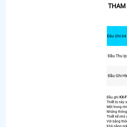
THAM 
Đâu Ghi 6
Đầu Thu I
Đầu Ghi H
Đầu ghi
KX-F
Thiết bị này
Một trong nh
Những thông 
Thiết kế nhỏ 
Với băng thô
Khả năng gi