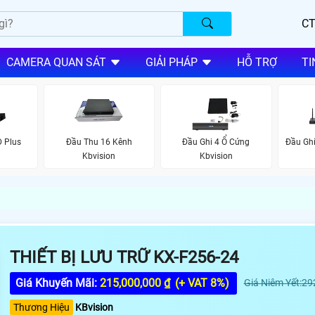
CT
CAMERA QUAN SÁT
GIẢI PHÁP
HỖ TRỢ
TI
D Plus
Đầu Thu 16 Kênh
Đầu Ghi 4 Ổ Cứng
Đầu Ghi
Kbvision
Kbvision
THIẾT BỊ LƯU TRỮ KX-F256-24
Giá Khuyến Mãi:
215,000,000 ₫
(+ VAT 8%)
Giá Niêm Yết:29
Thương Hiệu
KBvision