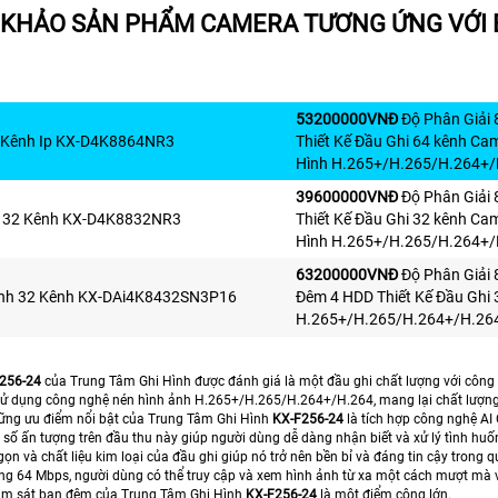
KHẢO SẢN PHẨM CAMERA TƯƠNG ỨNG VỚI
53200000VNÐ
Độ Phân Giải 
4 Kênh Ip KX-D4K8864NR3
Thiết Kế Đầu Ghi 64 kênh C
Hình H.265+/H.265/H.264+/
39600000VNÐ
Độ Phân Giải 
p 32 Kênh KX-D4K8832NR3
Thiết Kế Đầu Ghi 32 kênh C
Hình H.265+/H.265/H.264+/
63200000VNÐ
Độ Phân Giải 
ình 32 Kênh KX-DAi4K8432SN3P16
Đêm 4 HDD Thiết Kế Đầu Ghi
H.265+/H.265/H.264+/H.264
256-24
của Trung Tâm Ghi Hình được đánh giá là một đầu ghi chất lượng với công 
 sử dụng công nghệ nén hình ảnh H.265+/H.265/H.264+/H.264, mang lại chất lượng h
ững ưu điểm nổi bật của Trung Tâm Ghi Hình
KX-F256-24
là tích hợp công nghệ AI 
số ấn tượng trên đầu thu này giúp người dùng dễ dàng nhận biết và xử lý tình huố
gọn và chất liệu kim loại của đầu ghi giúp nó trở nên bền bỉ và đáng tin cậy trong q
ng 64 Mbps, người dùng có thể truy cập và xem hình ảnh từ xa một cách mượt mà
ám sát ban đêm của Trung Tâm Ghi Hình
KX-F256-24
là một điểm cộng lớn.