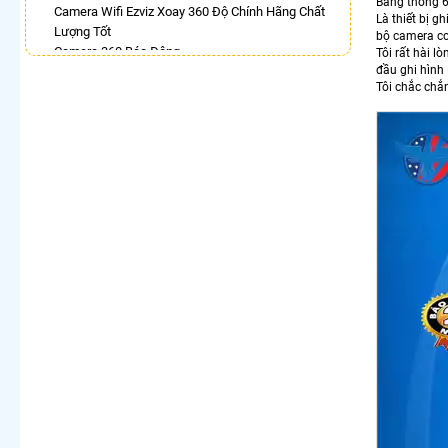
Băng thông 6
Camera Wifi Ezviz Xoay 360 Độ Chính Hãng Chất
Là thiết bị 
Lượng Tốt
bộ camera cc
Camera 360 Báo Động
Tôi rất hài l
đầu ghi hình
Lắp Camera Wifi 360 Imou Giá Rẻ
Tôi chắc chắ
Camera Wifi 360 Full Color Hik
Lắp Camera Wifi Xoay 360 Trong Nhà Dahua
Camera Kbone Xoay 360
Camera Imou Xoay 360
Camera Hdparagon Xoay 360 Độ
LẮP CAMERA THEO NHU CẦU
Lắp Camera Văn Phòng Giá Rẻ
Lắp Camera Nhà Xưởng Giá Rẻ
Lắp Camera Gia Đình Giá Rẻ
Lắp Camera Kho Hàng Giá Rẻ
Lắp Camera Cửa Hàng Giá Rẻ
Lắp Camera Wifi Giá Rẻ Chính Hãng
Lắp Camera Công Trình Giá Rẻ
Camera 360 Giá Rẻ