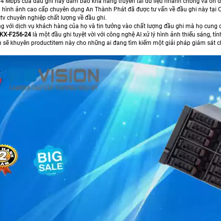
4 Mbps của đầu ghi này đảm bảo khả năng truyền tải dữ liệu nhanh chóng và ổn định
ghi hình ảnh cao cấp chuyên dụng An Thành Phát đã được tư vấn về đầu ghi này tại 
tv chuyên nghiệp chất lượng về đầu ghi.
òng với dịch vụ khách hàng của họ và tin tưởng vào chất lượng đầu ghi mà họ cung 
KX-F256-24
là một đầu ghi tuyệt vời với công nghệ AI xử lý hình ảnh thiếu sáng, 
n sẽ khuyên productitem này cho những ai đang tìm kiếm một giải pháp giám sát ch