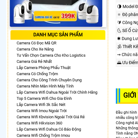
🌗 Model Đ
🔅 Độ phân
🔰 Công Ng
🌜 Số Ổ Cứ
DANH MỤC SẢN PHẨM
✱ Dung Lư
Camera Có Đọc Mã QR
🕉️ Thiết 
Camera Cho Xe Nâng
⇝ Chức nă
Tư Vấn Chọn Camera Cho Kho Logistics
Camera Giá Rẻ Nhất
🌄 Ưu Điể
Lắp Camera Phòng Phẩu Thuật
Camera Có Chống Trộm
Camera Cho Công Trình Chuyên Dụng
Camera Nhìn Màn Hình Máy Tính
Lắp Camera Wifi Dahua Ngoài Trời Chính Hãng
GIỚI
Top 5 Camera Wifi Cho Gia Đình
Lắp Camera Wifi 3k Sắc Nét
Camera Wifi Imou Ngoài Trời
Đầu ghi hình
Camera Wifi Kbvision Ngoài Trời Giá Rẻ
nhiều công tr
Camera Wifi Hikvision 360
Công nghệ AI 
Những thông 
Lắp Camera Wifi Dahua Có Báo Động
Tính năng ON
Camera Wifi Chống Trộm Imou