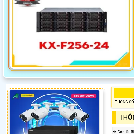
THÔNG SỐ
THÔN
⚜️ Sản Xuấ