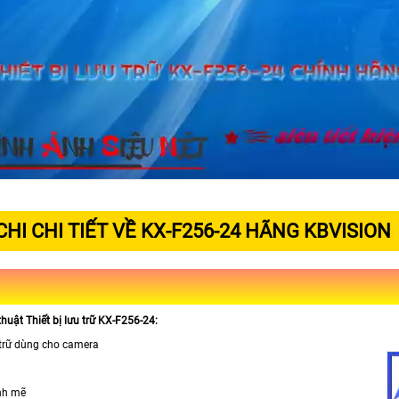
HI CHI TIẾT VỀ KX-F256-24 HÃNG KBVISION
huật Thiết bị lưu trữ KX-F256-24:
u trữ dùng cho camera
ạnh mẽ