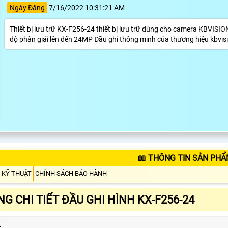
Ngày Đăng
7/16/2022 10:31:21 AM
Thiết bị lưu trữ KX-F256-24 thiết bị lưu trữ dùng cho camera KBVISION
độ phân giải lên đến 24MP Đầu ghi thông minh của thương hiệu kbvis
📖 THÔNG TIN SẢN PHẨ
 KỸ THUẬT
CHÍNH SÁCH BẢO HÀNH
G CHI TIẾT ĐẦU GHI HÌNH KX-F256-24
t