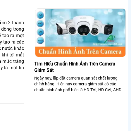
gồm 2 thành
2 dòng trong
ẽ tạo ra một
y tạo ra các
c nước khác
 khi tới mắt
ủa mức trắng
Tìm Hiểu Chuẩn Hình Ảnh Trên Camera
y là một tín
Giám Sát
Ngày nay, lắp đặt camera quan sát chất lượng
chính hãng. Hiện nay camera giám sát có các
chuẩn hình ảnh phổ biến là HD-TVI, HD-CVI, AHD và
Analog. Với sự phát triển đột phá,...