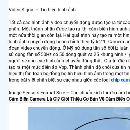
Video Signal – Tín hiệu hình ảnh
Tất cả các hình ảnh video chuyển động được tạo ra từ c
phần. Một thành phần được tạo ra khi cảm biến hình ảnh q
một nửa thời gian còn lại. Hai quá trình này tạo ra một h
hình ảnh chuyển động hoàn chỉnh theo tỷ lệ2:1. Camera an
đoạn video chuyển động. Ở Mỹ sử dụng tần số 60Hz luân 
sử dụng tần số 50Hz có 50 dòng quét và 25 khung hình /1g
người sẽ như các hình ảnh chuyển động thật. Giá trị điện
tạo ra một mức điện áp Vpp. Thành phần độ chói của tín hiệu
hiệu thị tần toàn bộ,đồng bộ tín hiệu hình ảnh trong một tín
trong bài viết phân biệt sự các nhau giữa các loại
chip cam
Image Sensors Format Size – Các chuẩn kích thước cảm biế
Cảm Biến Camera Là Gì? Giới Thiệu Cơ Bản Về Cảm Biến 