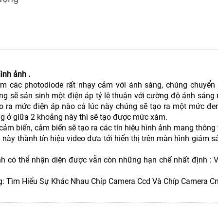
ình ảnh .
các photodiode rất nhạy cảm với ánh sáng, chúng chuyển đ
ộng sẽ sản sinh một điện áp tỷ lệ thuận với cường độ ánh sáng
o ra mức điện áp nào cả lúc này chúng sẽ tạo ra một mức đen
ng ở giữa 2 khoảng này thì sẽ tạo được mức xám.
ảm biến, cảm biến sẽ tạo ra các tín hiệu hình ảnh mang thông
u này thành tín hiệu video đưa tới hiển thị trên màn hình giám sá
 có thể nhận diện được vẫn còn những hạn chế nhất định : Ví
: Tìm Hiểu Sự Khác Nhau Chíp Camera Ccd Và Chíp Camera C