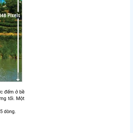
ợc đếm ở bề
ng tối. Một
25 dòng.