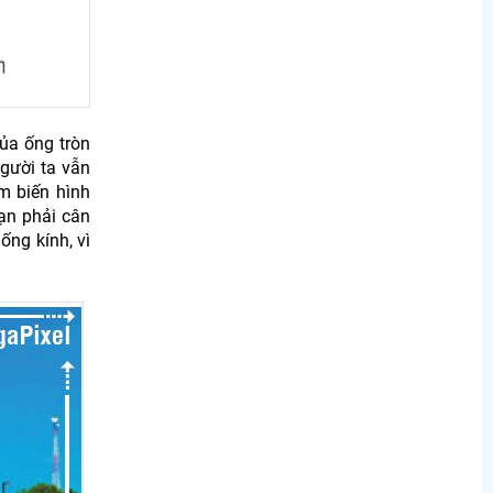
ủa ống tròn
gười ta vẫn
m biến hình
ạn phải cân
ống kính, vì