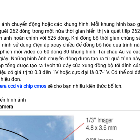
ác ảnh chuyển động hoặc các khung hình. Mỗi khung hình bao 
uét 262 dòng trong một nửa thời gian hiển thị và quét tiếp 26
ình ảnh hoàn chỉnh với 525 dòng. Khi đồng bộ thời gian chúng s
 ninh sử dụng điện áp xoay chiều để đồng bộ hóa quá trình nà
phiên mỗi video có 60 dòng 30 khung hình. Tại châu Âu và cá
iây. Những hình ảnh chuyển động được tạo ra từ quá trình này
 áp tổng được tạo ra 1volt từ đáy của xung đồng bộ tới đỉnh c
 có giá trị từ 0.3 đến 1V hoặc cực đại là 0.7-1V. Có thể coi đâ
 hiệu đơn.
era ccd và chip cmos
sẽ cho bạn nhiều kiến thức bổ ích.
n hình ảnh
Camera