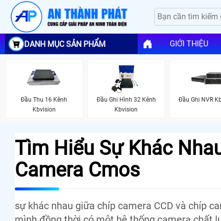
GIỚI THIỆU
DANH MỤC SẢN PHẨM
Đầu Thu 16 Kênh
Đầu Ghi Hình 32 Kênh
Đầu Ghi NVR Kb
Kbvision
Kbvision
Tìm Hiểu Sự Khác Nhau
Camera Cmos
sự khác nhau giữa chíp camera CCD và chíp c
mình đồng thời có một hệ thống camera chất l