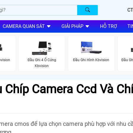
CT
CAMERA QUAN SÁT
GIẢI PHÁP
HỖ TRỢ
TI
vision
Đầu Ghi 4 Ổ Cứng
Đầu Ghi Hình Kbvision
Đầu Gh
Kbvision
 Chíp Camera Ccd Và Ch
amera cmos để lựa chọn camera phù hợp với nhu c
ượng