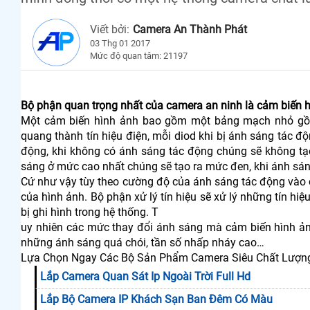
Viết bởi:
Camera An Thành Phát
03 Thg 01 2017
Mức độ quan tâm: 21197
Bộ phận quan trọng nhất của camera an ninh là cảm biến h
Một cảm biến hình ảnh bao gồm một bảng mạch nhỏ gồm 
quang thành tín hiệu điện, mỗi diod khi bị ánh sáng tác đ
động, khi không có ánh sáng tác động chúng sẽ không tạ
sáng ở mức cao nhất chúng sẽ tạo ra mức đen, khi ánh sá
Cứ như vậy tùy theo cường độ của ánh sáng tác động vào c
của hình ảnh. Bộ phận xử lý tín hiệu sẽ xử lý những tín hiệ
bị ghi hình trong hệ thống. T
uy nhiên các mức thay đổi ánh sáng mà cảm biến hình ảnh
những ánh sáng quá chói, tần số nhấp nháy cao…
Lựa Chọn Ngay Các Bộ Sản Phẩm Camera Siêu Chất Lượng
Lắp Camera Quan Sát Ip Ngoài Trời Full Hd
Lắp Bộ Camera IP Khách Sạn Ban Đêm Có Màu