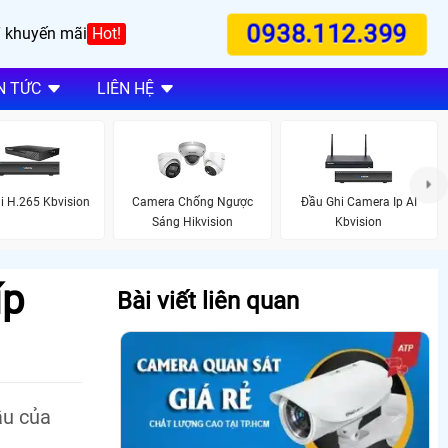
0938.112.399
 khuyến mãi
Hot!
N TỨC
LIÊN HỆ
i H.265 Kbvision
Camera Chống Ngược
Đầu Ghi Camera Ip AI
Sáng Hikvision
Kbvision
íp
Bài viết liên quan
ầu của