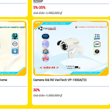
5220IP
5%-35%
Giá Gốc: 1,980,000 ₫
 Dome
Camera Giá Rẻ VanTech VP-1500A|T|C
30%
Giá Gốc: 1,300,000 ₫