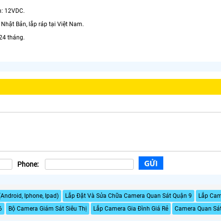
n: 12VDC.
Nhật Bản, lắp ráp tại Việt Nam.
24 tháng.
Phone:
Android, Iphone, Ipad)
Lắp Đặt Và Sửa Chữa Camera Quan Sát Quận 9
Lắp Cam
6
Bộ Camera Giám Sát Siêu Thị
Lắp Camera Gia Đình Giá Rẻ
Camera Quan Sá