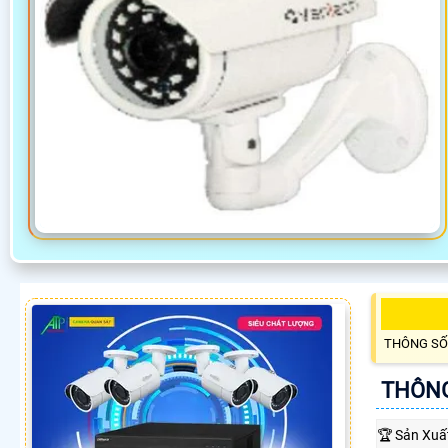
THÔNG SỐ
THÔNG
️🏆 Sản Xuấ