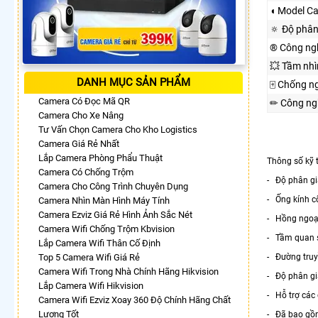
◖ Model C
🔅 Độ phân
®️ Công ng
💥 Tầm nh
DANH MỤC SẢN PHẨM
🀄 Chống n
Camera Có Đọc Mã QR
✏ Công ng
Camera Cho Xe Nâng
Tư Vấn Chọn Camera Cho Kho Logistics
Camera Giá Rẻ Nhất
Lắp Camera Phòng Phẩu Thuật
Thông số kỹ
Camera Có Chống Trộm
- Độ phân giả
Camera Cho Công Trình Chuyên Dụng
- Ống kính c
Camera Nhìn Màn Hình Máy Tính
Camera Ezviz Giá Rẻ Hình Ảnh Sắc Nét
- Hồng ngoại
Camera Wifi Chống Trộm Kbvision
- Tầm quan s
Lắp Camera Wifi Thân Cố Định
Top 5 Camera Wifi Giá Rẻ
- Đường truy
Camera Wifi Trong Nhà Chính Hãng Hikvision
- Độ phân gi
Lắp Camera Wifi Hikvision
- Hỗ trợ các
Camera Wifi Ezviz Xoay 360 Độ Chính Hãng Chất
Lượng Tốt
- Đã bao gồ