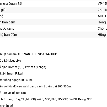
amera Quan Sát
VP-1
 giải
2K Lit
hệ
AHD C
ìn ban đêm
Hồng 
gược sáng
Chống
hệ ban đêm
Hồng 
 thuật camera AHD
VANTECH VP-155AHDH:
i: 3.0 Megapixel.
ố định 3,6mm (6, 8, 12mm tùy chọn).
: 24 Smart IR Led.
át hồng ngoại: 30 - 40m.
ền với tốc độ cao và khoảng cách truyền dài 300-500m.
ải HD với độ nét cao.
 chức năng : Day/Night (ICR), AWB, AGC, BLC, 3D-DNR, DWDR, Defog, OSD.
m chân đế.