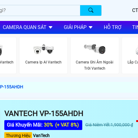
CT
CAMERA QUAN SÁT
GIẢI PHÁP
HỖ TRỢ
TI
Vantech
Camera Ip AI Vantech
Camera Ghi Âm Ngoài
Lắp C
Trời Vantech
VP-155AHDH
VANTECH VP-155AHDH
Giá Khuyến Mãi:
30%
(+ VAT 8%)
Giá Niêm Yết:1,900,000 ₫
Thương Hiệu
VanTech