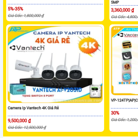
5MP
5%-35%
3,360,000 ₫
Giá Gốc: 1,800,000 ₫
Giá Gốc: 4,800
VP-124TP|AP|C
Camera Ip Vantech 4K Giá Rẻ
30%
Giá Gốc: 1,200
9,500,000 ₫
Giá Gốc: 12,500,000 ₫