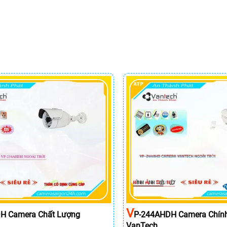
V
H Camera Chất Lượng
P-244AHDH Camera Chín
VanTech