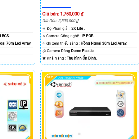
Giá bán: 1,750,000 ₫
Giá Gốc: 2,500,000 ₫
🔆 Độ Phân giải :
2K Lite .
I BCS.
✳️ Camera Công nghệ :
IP POE.
ại 70m Led Array.
⭐ Khi xem thiếu sáng :
Hồng Ngoại 30m Led Array.
🕉️ Camera Dòng
Dome Plastic.
️⌘ Khả Năng :
Thu hình Ổn Định.