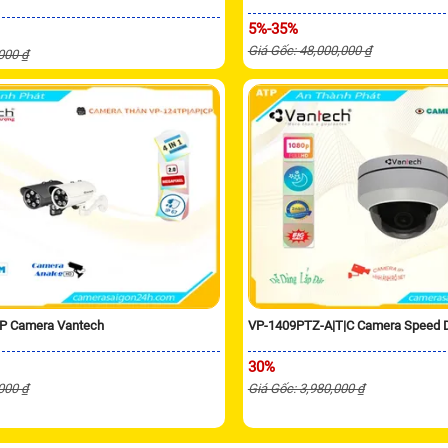
5%-35%
Giá Gốc: 48,000,000 ₫
,000 ₫
P Camera Vantech
VP-1409PTZ-A|T|C Camera Speed
30%
,000 ₫
Giá Gốc: 3,980,000 ₫