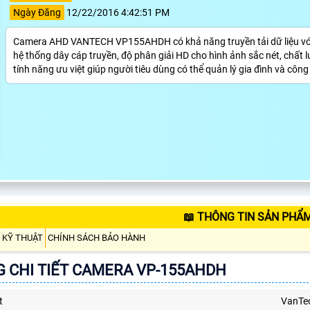
Ngày Đăng
12/22/2016 4:42:51 PM
Camera AHD VANTECH VP155AHDH có khả năng truyền tải dữ liệu với k
hệ thống dây cáp truyền, độ phân giải HD cho hình ảnh sắc nét, chất
tính năng ưu việt giúp người tiêu dùng có thể quản lý gia đình và công
📖 THÔNG TIN SẢN PHẨ
 KỸ THUẬT
CHÍNH SÁCH BẢO HÀNH
 CHI TIẾT CAMERA VP-155AHDH
t
VanTe