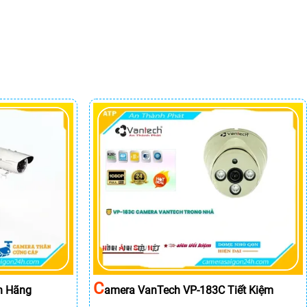
C
h Hãng
Amera VanTech VP-183C Tiết Kiệm