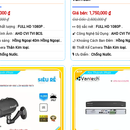
,000 ₫
Giá bán: 1,750,000 ₫
,000 ₫
Giá Gốc: 2,500,000 ₫
nh chất lượng :
FULL HD 1080P .
️👀 Độ sắc nét :
FULL HD 1080P .
👍 Công Nghệ Hình Ảnh :
AHD CVI TVI BCS.
🌠 Công Nghệ Sử Dụng :
AHD CVI TV
🌔 Khi xem thiếu sáng :
Hồng Ngoại 40m Hồng Ngoại
🌙 Khoảng Cách Ban Đêm :
Hồng Ngo
amera
Thân Kim loại.
🕸️ Thiết Kế Camera
Thân Kim loại.
hống Nước.
️🎙 Ưu Điểm :
Chống Nước.