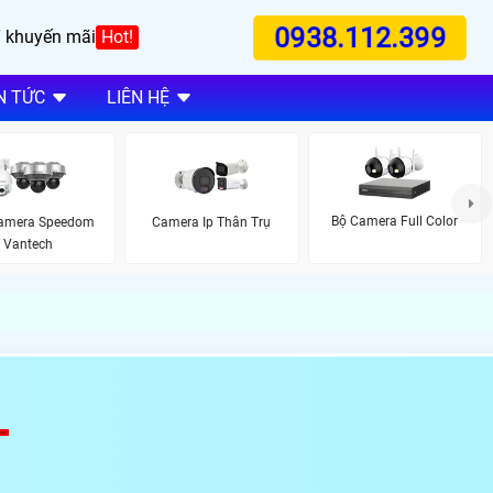
0938.112.399
 khuyến mãi
Hot!
N TỨC
LIÊN HỆ
Bộ Camera Full Color
amera Speedom
Camera Ip Thân Trụ
Vantech