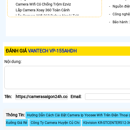
Camera Wifi Có Chống Trộm Ezviz
- Nguồn điệ
Lắp Camera Xoay 360 Toàn Cảnh
- Công nghệ 
Lắp Camera Wifi 360 Dahua Ngoài Trời
Camera Wifi 360 Full Color Dahua
- Bảo hành: 
Lắp Camera Xoay 360 Có Ánh Sáng Kép
Camera 360 Trong Nhà Hikvision
Lắp Camera Wifi 360 Imou Giá Rẻ
Camera IP 360 Dahua
ĐÁNH GIÁ
VANTECH VP-155AHDH
LẮP CAMERA THEO NHU CẦU
Nội dung:
Lắp Camera Văn Phòng Giá Rẻ
Lắp Camera Nhà Xưởng Giá Rẻ
Lắp Camera Gia Đình Giá Rẻ
Lắp Camera Kho Hàng Giá Rẻ
Lắp Camera Cửa Hàng Giá Rẻ
Lắp Camera Wifi Giá Rẻ Chính Hãng
Tên:
Email:
Lắp Camera Công Trình Giá Rẻ
Camera 360 Giá Rẻ
Thông Tin:
Hướng Dẫn Cách Cài Đặt Camera Ip Yoosee Wifi Trên Điện Thoại (
Xưởng Giá Rẻ
Công Ty Camera Huyện Củ Chi
Kbvision KR-STCENTER512-3