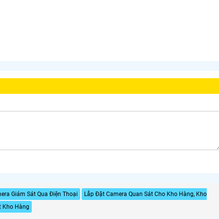
era Giám Sát Qua Điện Thoại
Lắp Đặt Camera Quan Sát Cho Kho Hàng, Kho
t Kho Hàng