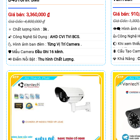
Giá bán: 910
Giá bán: 3,360,000 ₫
Giá Gốc: 1,300
Giá Gốc: 4,800,000 ₫
👁️‍🗨 Hình ả
🔅 Chất lượng hình :
3k .
🌠 Công Nghệ Sử Dụng :
AHD CVI TVI BCS.
🌜 Hình ảnh ban đêm :
Từng Vị Trí Camera .
Smart IR.
🐜 Cấu Tạo C
🛡 Mẫu Camera
Đầu Ghi 16 kênh.
️💎 Khả Năng :
C
️📢 Điểm Nỗi Bật :
Thu hình Chất Lượng.