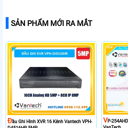
SẢN PHẨM MỚI RA MẮT
V
Đ
P-254AHD
Ầu Ghi Hình XVR 16 Kênh Vantech VPH-
VanTech
D4516HR 5MP