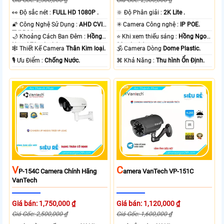
Giá Gốc: 2,500,000 ₫
Giá Gốc: 2,500,000 ₫
️👀 Độ sắc nét :
FULL HD 1080P .
🔆 Độ Phân giải :
2K Lite .
🌠 Công Nghệ Sử Dụng :
AHD CVI
✳️ Camera Công nghệ :
IP POE.
TVI BCS.
🌙 Khoảng Cách Ban Đêm :
Hồng
⭐ Khi xem thiếu sáng :
Hồng Ngoại
Ngoại 70m Led Array.
30m Led Array.
🕸️ Thiết Kế Camera
Thân Kim loại.
🕉️ Camera Dòng
Dome Plastic.
️🎙 Ưu Điểm :
Chống Nước.
️⌘ Khả Năng :
Thu hình Ổn Định.
V
C
P-154C Camera Chính Hãng
Amera VanTech VP-151C
VanTech
Giá bán: 1,750,000 ₫
Giá bán: 1,120,000 ₫
Giá Gốc: 2,500,000 ₫
Giá Gốc: 1,600,000 ₫