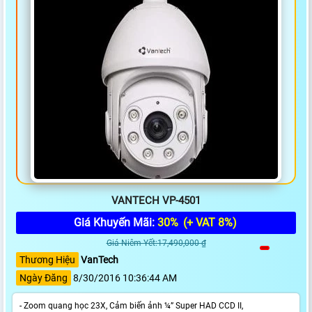
VANTECH VP-4501
Giá Khuyến Mãi:
30%
(+ VAT 8%)
Giá Niêm Yết:17,490,000 ₫
Thương Hiệu
VanTech
Ngày Đăng
8/30/2016 10:36:44 AM
- Zoom quang học 23X, Cảm biến ảnh ¼” Super HAD CCD II,