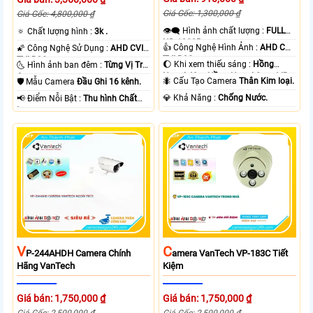
Giá Gốc: 1,300,000 ₫
Giá Gốc: 4,800,000 ₫
👁️‍🗨 Hình ảnh chất lượng :
FULL
🔅 Chất lượng hình :
3k .
HD 1080P .
👍 Công Nghệ Hình Ảnh :
AHD CVI
🌠 Công Nghệ Sử Dụng :
AHD CVI
TVI BCS.
TVI BCS.
🌔 Khi xem thiếu sáng :
Hồng
🌜 Hình ảnh ban đêm :
Từng Vị Trí
Ngoại 40m Hồng Ngoại Smart IR.
Camera .
🐜 Cấu Tạo Camera
Thân Kim loại.
🛡 Mẫu Camera
Đầu Ghi 16 kênh.
️💎 Khả Năng :
Chống Nước.
️📢 Điểm Nỗi Bật :
Thu hình Chất
Lượng.
V
C
P-244AHDH Camera Chính
Amera VanTech VP-183C Tiết
Hãng VanTech
Kiệm
Giá bán: 1,750,000 ₫
Giá bán: 1,750,000 ₫