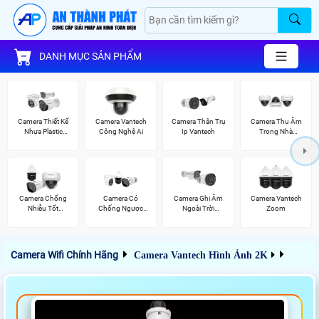
DANH MỤC SẢN PHẨM
Camera Thiết Kế
Camera Vantech
Camera Thân Trụ
Camera Thu Âm
Nhựa Plastic
Công Nghệ Ai
Ip Vantech
Trong Nhà
Vantech
Vantech
Camera Chống
Camera Có
Camera Ghi Âm
Camera Vantech
Nhiễu Tốt
Chống Ngược
Ngoài Trời
Zoom
Vantech
Sáng Vantech
Vantech
Camera Wifi Chính Hãng
Camera Vantech Hình Ảnh 2K