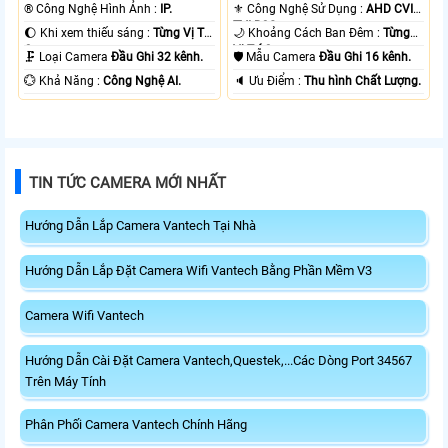
👍🏾 .
®️ Công Nghệ Hình Ảnh :
IP.
⚜️ Công Nghệ Sử Dụng :
AHD CVI
TVI BCS.
🌔 Khi xem thiếu sáng :
Từng Vị Trí
🌙 Khoảng Cách Ban Đêm :
Từng
Camera .
Vị Trí Camera .
🗜️ Loại Camera
Đầu Ghi 32 kênh.
🛡 Mẫu Camera
Đầu Ghi 16 kênh.
️💮 Khả Năng :
Công Nghệ AI.
️🔈 Ưu Điểm :
Thu hình Chất Lượng.
TIN TỨC CAMERA MỚI NHẤT
Hướng Dẫn Lắp Camera Vantech Tại Nhà
Hướng Dẫn Lắp Đặt Camera Wifi Vantech Bằng Phần Mềm V3
Camera Wifi Vantech
Hướng Dẫn Cài Đặt Camera Vantech,Questek,...Các Dòng Port 34567
Trên Máy Tính
Phân Phối Camera Vantech Chính Hãng