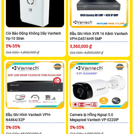
Còi Báo Động Không Dây Vantech
Đầu Ghi Hình XVR 16 Kênh Vantech
Vp-10 Siren
VPH-D4516HR 5MP
5%-35%
3,360,000 ₫
Giá Gốc: 1,800,000 ₫
Giá Gốc: 4,800,000 ₫
Đầu Ghi Hình Vantech VPH-
Camera Ip Hồng Ngoại 5.0
N4464/32P
Megapixel Vantech VP-5220IP
5%-35%
5%-35%
Giá Gốc: 48,000,000 ₫
Giá Gốc: 1,980,000 ₫