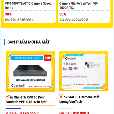
VP-1409PTZ-A|T|C Camera Speed
Camera Giá Rẻ VanTech VP-
Dome
1500A|T|C
30%
30%
Giá Gốc: 3,980,000 ₫
Giá Gốc: 1,300,000 ₫
SẢN PHẨM MỚI RA MẮT
V
Đ
P-254AHDH Camera Chất
Ầu Ghi Hình XVR 16 Kênh
Lượng VanTech
Vantech VPH-D4516HR 5MP
Giá bán: 910,000 ₫
Giá bán: 3,360,000 ₫