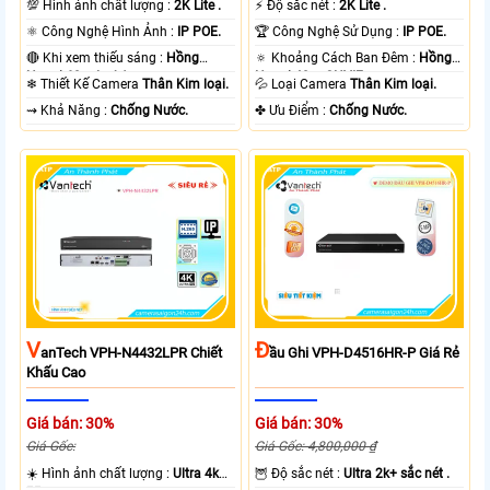
💯 Hình ảnh chất lượng :
2K Lite .
️⚡ Độ sắc nét :
2K Lite .
⚛️ Công Nghệ Hình Ảnh :
IP POE.
🏆 Công Nghệ Sử Dụng :
IP POE.
🔴 Khi xem thiếu sáng :
Hồng
🔅 Khoảng Cách Ban Đêm :
Hồng
Ngoại 60m Led Array.
Ngoại 40m ONVIF.
❄ Thiết Kế Camera
Thân Kim loại.
💦 Loại Camera
Thân Kim loại.
️⇝ Khả Năng :
Chống Nước.
️✤ Ưu Điểm :
Chống Nước.
V
Đ
AnTech VPH-N4432LPR Chiết
Ầu Ghi VPH-D4516HR-P Giá Rẻ
Khấu Cao
Giá bán: 30%
Giá bán: 30%
Giá Gốc:
Giá Gốc: 4,800,000 ₫
☀️ Hình ảnh chất lượng :
Ultra 4k
🦉 Độ sắc nét :
Ultra 2k+ sắc nét .