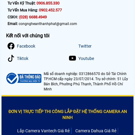
0906.855.330
Tư Vấn Kỹ Thuật:
0902.452.577
Tư Vấn Mua Hàng:
(028) 6688.4949
CSKH:
Email:
congngheanthanhphat@gmail.com
Kết nối với chúng tôi
Facebook
Twitter
Tiktok
Youtube
Mã số doanh nghiệp: 0312866570 do Sở Tài Chính
TP.HCM cấp ngày 23/07/2014. Trụ sở chính: 51 Lũy
Bán Bích, Phường Phú Thạnh, Thành Phố Hồ Chí
Minh
ĐƠN VỊ TRỰC TIẾP THI CÔNG LẮP ĐẶT HỆ THỐNG CAMERA AN
NINH
Lắp Camera Vantech Giá Rẻ
Camera Dahua Giá Rẻ