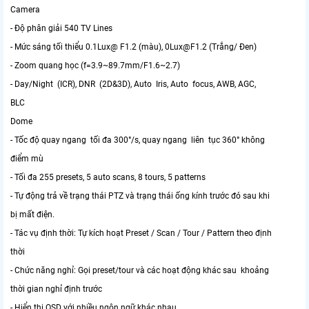
Camera
- Độ phân giải 540 TV Lines
- Mức sáng tối thiểu 0.1Lux@ F1.2 (màu), 0Lux@F1.2 (Trắng/ Đen)
- Zoom quang học (f=3.9~89.7mm/F1.6~2.7)
- Day/Night (ICR), DNR (2D&3D), Auto Iris, Auto focus, AWB, AGC,
BLC
Dome
- Tốc độ quay ngang tối đa 300°/s, quay ngang liên tục 360° không
điểm mù
- Tối đa 255 presets, 5 auto scans, 8 tours, 5 patterns
- Tự động trả về trạng thái PTZ và trạng thái ống kính trước đó sau khi
bị mất điện.
- Tác vụ định thời: Tự kích hoạt Preset / Scan / Tour / Pattern theo định
thời
- Chức năng nghỉ: Gọi preset/tour và các hoạt động khác sau khoảng
thời gian nghỉ định trước
- Hiển thị OSD với nhiều ngôn ngữ khác nhau