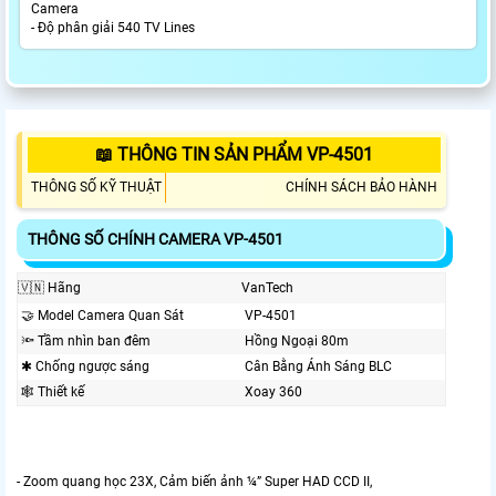
Camera
- Độ phân giải 540 TV Lines
📖 THÔNG TIN SẢN PHẨM VP-4501
THÔNG SỐ KỸ THUẬT
CHÍNH SÁCH BẢO HÀNH
THÔNG SỐ CHÍNH CAMERA VP-4501
🇻🇳 Hãng
VanTech
🤝 Model Camera Quan Sát
VP-4501
🔦 Tầm nhìn ban đêm
Hồng Ngoại 80m
✱ Chống ngược sáng
Cân Bằng Ánh Sáng BLC
🕸️ Thiết kế
Xoay 360
- Zoom quang học 23X, Cảm biến ảnh ¼” Super HAD CCD II,