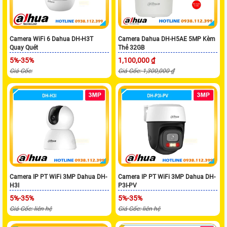
Camera WiFi 6 Dahua DH-H3T
Camera Dahua DH-H5AE 5MP Kèm
Quay Quét
Thẻ 32GB
5%-35%
1,100,000 ₫
Giá Gốc:
Giá Gốc: 1,300,000 ₫
Camera IP PT WiFi 3MP Dahua DH-
Camera IP PT WiFi 3MP Dahua DH-
H3I
P3I-PV
5%-35%
5%-35%
Giá Gốc: liên hệ
Giá Gốc: liên hệ