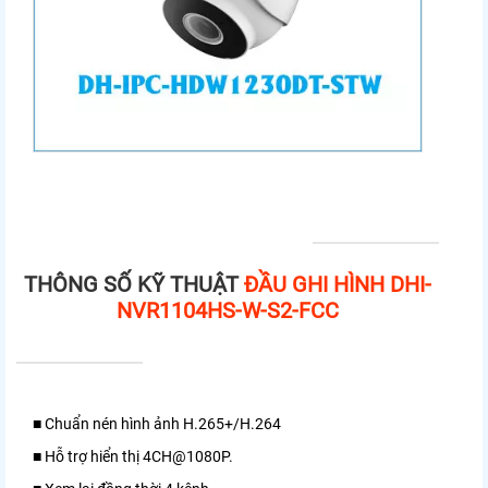
THÔNG SỐ KỸ THUẬT
ĐẦU GHI HÌNH DHI-
NVR1104HS-W-S2-FCC
■ Chuẩn nén hình ảnh H.265+/H.264
■ Hỗ trợ hiển thị 4CH@1080P.