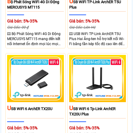
B
U
Ộ Phát Sóng WiFi 4G Di Động
SB WiFi TP-Link ArchER T5U
MERCUSYS MT115
Plus
Giá bán: 5%-35%
Giá bán: 5%-35%
Giá Gốc: 00 ₫
Giá Gốc: Liên Hệ
🎞 Bộ Phát Sóng WiFi 4G Di Động
🎞 USB WiFi TP-Link ArchER T5U
MERCUSYS MT115 mang đến kết
Plus Hai Ăng-ten hỗ trợ kết nối Wi-
nối Internet ổn định mọi lúc mọi
Fi băng tần kép tốc độ cao lên đến
nơi với tốc độ 4G LTE tải xuống lên
1300 Mbps. Hai ăng-ten ngoài kết
đến 150Mbps. Chuẩn WiFi 6
hợp công nghệ Beamforming giúp
AX300, pin 2400mAh hoạt động
tăng cường tín hiệu và vùng phủ
đến 10 giờ và khả năng kết nối
sóng. USB 3.0 cho tốc độ truyền dữ
cùng lúc 10 thiết bị
liệu nhanh. Hỗ trợ Windows 10/11
và cài đặt dễ dàng không cần đĩa
CD,bảo mật WPA3 cho quyền riêng
tư
U
U
SB WiFi 6 ArchER TX20U
SB WiFi 6 Tp-Link ArchER
TX20U Plus
Giá bán: 5%-35%
Giá bán: 5%-35%