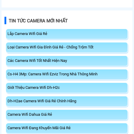
nối không dây nhanh và ổn định.
trên 5GHz và 688 Mbps trên
Tích hợp ăng-ten độ lợi cao mở
2.4GHz. Trang bị 2 ăng-ten ngoài
rộng vùng phủ, giảm độ trễ. USB
công suất cao, kết nối USB 3.0, đi
3.0 tốc độ cao hỗ trợ truyền tải dữ
kèm đế cắm và cáp nối dài. Phù
TIN TỨC CAMERA MỚI NHẤT
liệu nhanh, kết hợp WPA3 tăng
hợp nâng cấp kết nối không dây
cường bảo mật.
tốc độ cao cho máy tính.
Lắp Camera Wifi Giá Rẻ
Loại Camera Wifi Gia Đình Giá Rẻ - Chống Trộm Tốt
Các Camera Wifi Tốt Nhất Hiện Nay
Cs-H4 3Mp: Camera Wifi Ezviz Trong Nhà Thông Minh
Giới Thiệu Camera Wifi Dh-H2c
Dh-H2ae Camera Wifi Giá Rẻ Chính Hãng
Camera Wifi Dahua Giá Rẻ
Camera Wifi Đang Khuyến Mãi Giá Rẻ