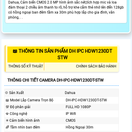
Dahua, Cảm biến CMOS 2.0 MP hình ảnh sắc nét,tích hợp mic và loa
đàm thoại 2 chiều âm thanh to rõ, hỗ trợ khe cắm thẻ nhớ lên đến 128gb
có hồng ngoại ban đêm tầm xa 30m phù hợp lắp cho gia đình, văn
phòng, . .
📖 THÔNG TIN SẢN PHẨM DH IPC HDW1230DT
STW
THÔNG SỐ KỸ THUẬT
CHÍNH SÁCH BẢO HÀNH
THÔNG CHI TIẾT CAMERA DH-IPC-HDW1230DT-STW
💠 Sản Xuất
Dahua
📖 Model Lắp Camera Trọn Bộ
DH-IPC-HDW1230DT-STW
💯 Độ phân giải
FULL HD 1080P
☫ Công nghệ
IP Wifi
✳️ Cảm biến hình ảnh
CMOS
🌈 Tầm nhìn ban đêm
Hồng Ngoại 30m