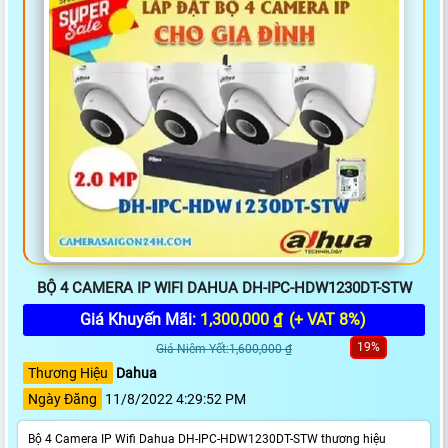
BỘ 4 CAMERA IP WIFI DAHUA DH-IPC-HDW1230DT-STW
Giá Khuyến Mãi:
1,300,000 ₫
(+ VAT 8%)
19%
Giá Niêm Yết:1,600,000 ₫
Thương Hiệu
Dahua
Ngày Đăng
11/8/2022 4:29:52 PM
Bộ 4 Camera IP Wifi Dahua DH-IPC-HDW1230DT-STW thương hiệu