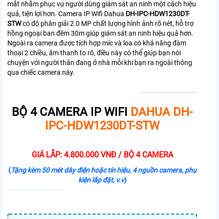
mắt nhằm phục vụ người dùng giám sát an ninh một cách hiệu
quả, tiện lợi hơn. Camera IP Wifi Dahua
DH-IPC-HDW1230DT-
STW
có độ phân giải 2.0 MP chất lượng hình ảnh rõ nét, hỗ trợ
hồng ngoại ban đêm 30m giúp giám sát an ninh hiệu quả hơn.
Ngoài ra camera được tích hợp míc và loa có khả năng đàm
thoại 2 chiều, âm thanh to rõ, điều này có thể giúp bạn nói
chuyện với người thân đang ở nhà mỗi khi bạn ra ngoài thông
qua chiếc camera này.
BỘ 4 CAMERA IP WIFI
DAHUA DH-
IPC-HDW1230DT-STW
GIÁ LẮP: 4.800.000 VNĐ / BỘ 4 CAMERA
(
Tặng kèm 50 mét dây điện hoặc tín hiệu, 4 nguồn camera, phụ
kiện lắp đặt, v.v
)