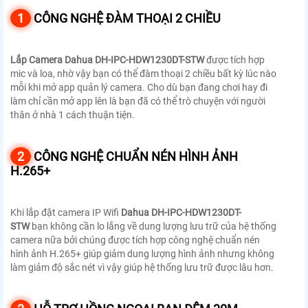
1
CÔNG NGHỆ ĐÀM THOẠI 2 CHIỀU
Lắp Camera Dahua DH-IPC-HDW1230DT-STW
được tích hợp
mic và loa, nhờ vậy bạn có thể đàm thoại 2 chiều bất kỳ lúc nào
mỗi khi mở app quản lý camera. Cho dù bạn đang chơi hay đi
làm chỉ cần mở app lên là bạn đã có thể trò chuyện với người
thân ở nhà 1 cách thuận tiện.
2
CÔNG NGHỆ CHUẨN NÉN HÌNH ẢNH
H.265+
Khi lắp đặt camera IP Wifi
Dahua DH-IPC-HDW1230DT-
STW
bạn không cần lo lắng về dung lượng lưu trữ của hệ thống
camera nữa bởi chúng được tích hợp công nghệ chuẩn nén
hình ảnh H.265+ giúp giảm dung lượng hình ảnh nhưng không
làm giảm độ sắc nét vì vậy giúp hệ thống lưu trữ được lâu hơn.