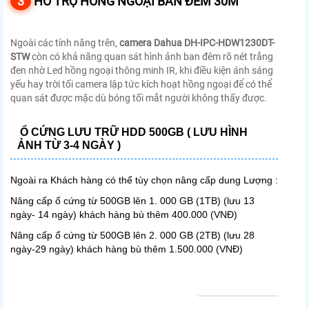
3
HỖ TRỢ HỒNG NGOẠI BAN ĐÊM 30M
Ngoài các tính năng trên,
camera Dahua DH-IPC-HDW1230DT-
STW
còn có khả năng quan sát hình ảnh ban đêm rõ nét trắng
đen nhờ Led hồng ngoại thông minh IR, khi điều kiện ánh sáng
yếu hay trời tối camera lập tức kích hoạt hồng ngoại để có thể
quan sát được mặc dù bóng tối mắt người không thấy được.
Ổ CỨNG LƯU TRỮ HDD 500GB ( LƯU HÌNH
ẢNH TỪ 3-4 NGÀY )
Ngoài ra Khách hàng có thể tùy chọn nâng cấp dung Lượng :
Nâng cấp ổ cứng từ 500GB lên 1. 000 GB (1TB) (lưu 13
ngày- 14 ngày) khách hàng bù thêm 400.000 (VNĐ)
Nâng cấp ổ cứng từ 500GB lên 2. 000 GB (2TB) (lưu 28
ngày-29 ngày) khách hàng bù thêm 1.500.000 (VNĐ)