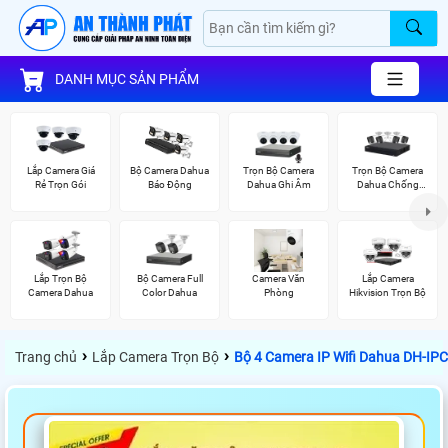
DANH MỤC SẢN PHẨM
Lắp Camera Giá
Bộ Camera Dahua
Trọn Bộ Camera
Trọn Bộ Camera
Rẻ Trọn Gói
Báo Động
Dahua Ghi Âm
Dahua Chống
Trộm
Lắp Trọn Bộ
Bộ Camera Full
Camera Văn
Lắp Camera
Camera Dahua
Color Dahua
Phòng
Hikvision Trọn Bộ
›
›
Trang chủ
Lắp Camera Trọn Bộ
Bộ 4 Camera IP Wifi Dahua DH-I