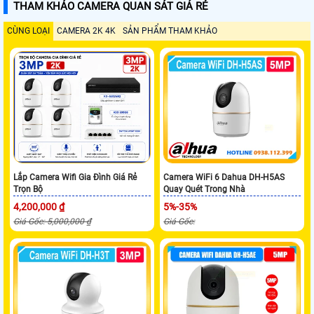
THAM KHẢO CAMERA QUAN SÁT GIÁ RẺ
CÙNG LOẠI
CAMERA 2K 4K
SẢN PHẨM THAM KHẢO
Lắp Camera Wifi Gia Đình Giá Rẻ
Camera WiFi 6 Dahua DH-H5AS
Trọn Bộ
Quay Quét Trong Nhà
4,200,000 ₫
5%-35%
Giá Gốc: 5,000,000 ₫
Giá Gốc: