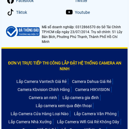
Facebook
Twitter
Tiktok
Youtube
Mã số doanh nghiệp: 0312866570 do Sở Tài Chính
TP.HCM cấp ngày 23/07/2014. Trụ sở chính: 51 Lũy
Bán Bích, Phường Phú Thạnh, Thành Phố Hồ Chí
Minh
ĐƠN VỊ TRỰC TIẾP THI CÔNG LẮP ĐẶT HỆ THỐNG CAMERA AN
NINH
Lắp Camera Vantech Giá Rẻ
Camera Dahua Giá Rẻ
Camera Kbvision Chính Hãng
Camera HIKVISION
Camera an ninh
Lắp camera gia đình
Lắp camera xem qua điện thoại
Lắp Camera Cửa Hàng Loại Nào
Lắp Camera Văn Phòng
Lắp Camera Nhà Xưởng
Lắp Camera Wifi Giá Rẻ Không Dây