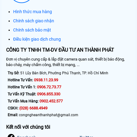
Hình thức mua hàng
Chính sách giao nhận
Chính sách bảo mật
Điều kiện giao dịch chung
CÔNG TY TNHH TM-DV ĐẦU TƯ AN THÀNH PHÁT
Đơn vị chuyên cung cấp & lắp đặt camera quan sát, thiết bị báo động,
báo cháy, máy chấm công, thiết bị mạng, ...
Trụ Sở:
51 Lũy Bán Bích, Phường Phú Thạnh, TP. Hồ Chí Minh
0938.11.23.99
Hotline Tư Vấn:
0906.72.73.77
Hotline Tư Vấn 1:
0906.855.330
Tư Vấn Kỹ Thuật:
0902.452.577
Tư Vấn Mua Hàng:
(028) 6688.4949
CSKH:
Email:
congngheanthanhphat@gmail.com
Kết nối với chúng tôi