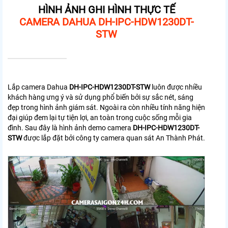
HÌNH ẢNH GHI HÌNH THỰC TẾ
CAMERA
DAHUA DH-IPC-HDW1230DT-
STW
Lắp camera Dahua
DH-IPC-HDW1230DT-STW
luôn được nhiều
khách hàng ưng ý và sử dụng phổ biến bởi sự sắc nét, sáng
đẹp trong hình ảnh giám sát. Ngoài ra còn nhiều tính năng hiện
đại giúp đem lại tự tiện lợi, an toàn trong cuộc sống mỗi gia
đình. Sau đây là hình ảnh demo camera
DH-IPC-HDW1230DT-
STW
được lắp đặt bởi công ty camera quan sát An Thành Phát.