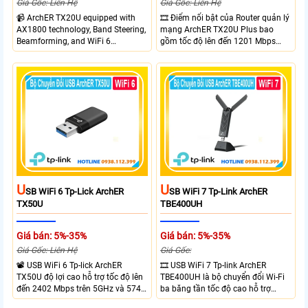
Giá Gốc: Liên Hệ
Giá Gốc: Liên Hệ
📹 ArchER TX20U equipped with
🎞 Điểm nổi bật của Router quản lý
AX1800 technology, Band Steering,
mạng ArchER TX20U Plus bao
Beamforming, and WiFi 6
gồm tốc độ lên đến 1201 Mbps
transmission. Band Steering
trên băng tần 5 GHz và 574 Mbps
technology optimizes connections,
trên băng tần 2.4 GHz. công nghệ
Beamforming enhances signal
Band Steering, Beamforming và
focus for better coverage. Upgrade
Wifi 6 cung cấp hiệu suất cao và
your network experience with
ổn định cho mạng Wi-Fi của bạn.
leading-edge features.
U
U
SB WiFi 6 Tp-Lick ArchER
SB WiFi 7 Tp-Link ArchER
TX50U
TBE400UH
Giá bán: 5%-35%
Giá bán: 5%-35%
Giá Gốc: Liên Hệ
Giá Gốc:
📽 USB WiFi 6 Tp-lick ArchER
🎞 USB WiFi 7 Tp-link ArchER
TX50U độ lợi cao hỗ trợ tốc độ lên
TBE400UH là bộ chuyển đổi Wi-Fi
đến 2402 Mbps trên 5GHz và 574
ba băng tần tốc độ cao hỗ trợ
Mbps trên 2.4GHz mang đến kết
2882 Mbps trên 6GHz, 2882 Mbps