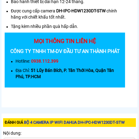
Bảo hành thiết bị dài hạn 12-24 tháng.
Được cung cấp camera
DH-IPC-HDW1230DT-STW
chính
hãng với chiết khấu tốt nhất.
Tặng kèm nhiều phần quà hấp dẫn.
MỌI THÔNG TIN LIÊN HỆ
CÔNG TY TNHH TM-DV ĐẦU TƯ AN THÀNH PHÁT
Hotline:
0938.112.399
Địa Chỉ:
51 Lũy Bán Bích, P. Tân Thới Hòa, Quận Tân
Phú, TP.HCM
ĐÁNH GIÁ
BỘ 4 CAMERA IP WIFI DAHUA DH-IPC-HDW1230DT-STW
Nội dung: