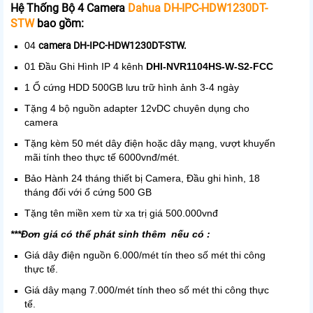
Hệ Thống Bộ 4 Camera
Dahua DH-IPC-HDW1230DT-
STW
bao gồm:
04
camera DH-IPC-HDW1230DT-STW.
01 Đầu Ghi Hình IP 4 kênh
DHI-NVR1104HS-W-S2-FCC
1 Ổ cứng HDD 500GB lưu trữ hình ảnh 3-4 ngày
Tặng 4 bộ nguồn adapter 12vDC chuyên dụng cho
camera
Tặng kèm 50 mét dây điện hoặc dây mạng, vượt khuyến
mãi tính theo thực tế 6000vnđ/mét.
Bảo Hành 24 tháng thiết bị Camera, Đầu ghi hình, 18
tháng đối với ổ cứng 500 GB
Tặng tên miền xem từ xa trị giá 500.000vnđ
***Đơn giá có thể phát sinh thêm nếu có :
Giá dây điện nguồn 6.000/mét tín theo số mét thi công
thực tế.
Giá dây mạng 7.000/mét tính theo số mét thi công thực
tế.