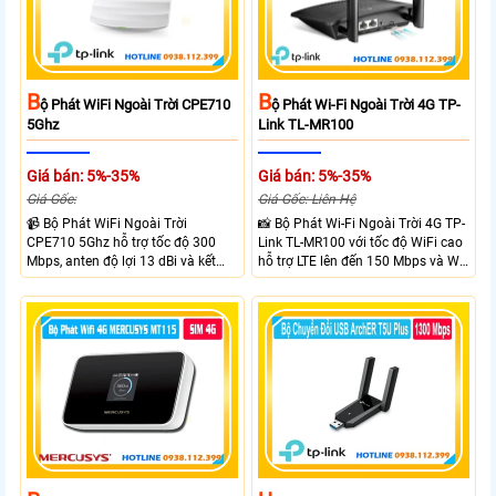
B
B
Ộ Phát WiFi Ngoài Trời CPE710
Ộ Phát Wi-Fi Ngoài Trời 4G TP-
5Ghz
Link TL-MR100
Giá bán: 5%-35%
Giá bán: 5%-35%
Giá Gốc:
Giá Gốc: Liên Hệ
📹 Bộ Phát WiFi Ngoài Trời
📸 Bộ Phát Wi-Fi Ngoài Trời 4G TP-
CPE710 5Ghz hỗ trợ tốc độ 300
Link TL-MR100 với tốc độ WiFi cao
Mbps, anten độ lợi 13 dBi và kết
hỗ trợ LTE lên đến 150 Mbps và Wi-
nối đường dài trên 10 km trong
Fi 2.4 GHz lên đến 300 Mbps với
điều kiện phù hợp. Trang bị cổng
thiết kế với vỏ chống chịu thời tiết
Ethernet Shielded 10/100 Mbps, hỗ
chuẩn IP65, chống sét ±6kV và
trợ PoE Passive, MAXtream TDMA,
chống tĩnh điện ±15kV
quản lý tập trung và phân tích
quang phổ. Chuẩn IPX5 giúp tăng
khả năng chống chịu thời tiết.