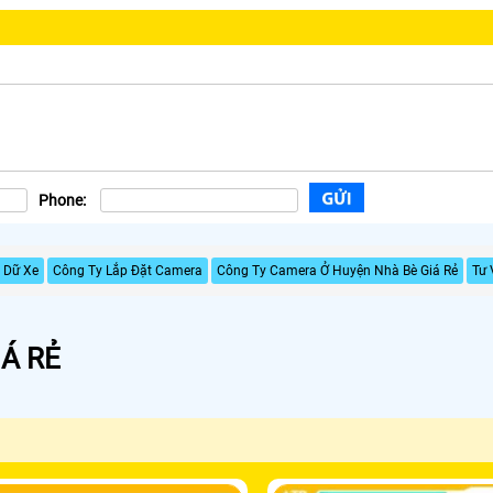
Phone:
 Dữ Xe
Công Ty Lắp Đặt Camera
Công Ty Camera Ở Huyện Nhà Bè Giá Rẻ
Tư 
Á RẺ