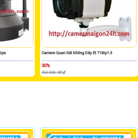
6Ips
Camere Quan Sát Không Dây Et 718Ip1.3
30%
Giá Gốc: 00 ₫