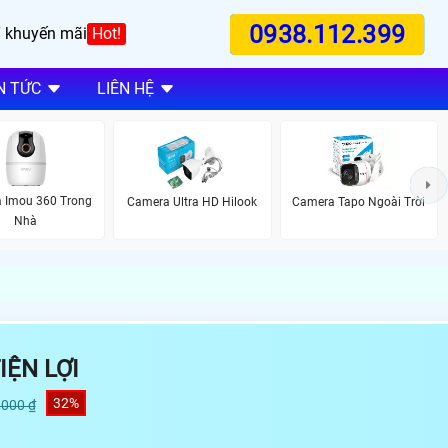
0938.112.399
 khuyến mãi
Hot!
N TỨC
LIÊN HỆ
 Imou 360 Trong
Camera Ultra HD Hilook
Camera Tapo Ngoài Trời
Nhà
ỆN LỢI
32%
,000 ₫