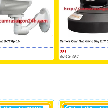
t Et-717Ip 0.6
Camere Quan Sát Không Dây Et 71
30%
Giá Gốc: 00 ₫