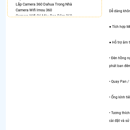
Lắp Camera 360 Dahua Trong Nhà
Camera Wifi Imou 360
Dễ dàng khô
Camera Wifi Có Màu Ban Đêm 360
Camera Wifi 360 Ngoài Trời
● Tích hợp M
Camera Wifi Xoay 360 Toàn Cảnh
Top 5 Camera Wifi 360 Nên Mua
Bán Camera Hikvision Quay Xoay 360 Độ
● Hỗ trợ âm 
Camera Kbvision 360 Toàn Cảnh
LẮP CAMERA THEO NHU CẦU
• Đèn hồng n
Lắp Camera Văn Phòng Giá Rẻ
phát ban đêm
Lắp Camera Nhà Xưởng Giá Rẻ
Lắp Camera Gia Đình Giá Rẻ
Lắp Camera Kho Hàng Giá Rẻ
• Quay Pan / 
Lắp Camera Cửa Hàng Giá Rẻ
Lắp Camera Wifi Giá Rẻ Chính Hãng
Lắp Camera Công Trình Giá Rẻ
• Ống kính t
Camera 360 Giá Rẻ
• Tương thích
cài đặt và sử