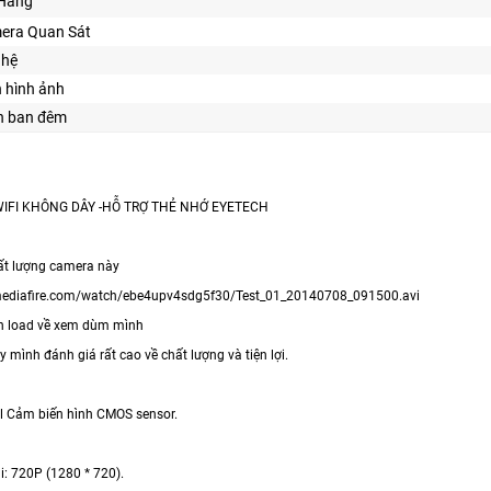
Hãng
era Quan Sát
ghệ
n hình ảnh
n ban đêm
WIFI KHÔNG DÂY -HỖ TRỢ THẺ NHỚ EYETECH
ất lượng camera này
mediafire.com/watch/ebe4upv4sdg5f30/Test_01_20140708_091500.avi
n load về xem dùm mình
mình đánh giá rất cao về chất lượng và tiện lợi.
l Cảm biến hình CMOS sensor.
i: 720P (1280 * 720).