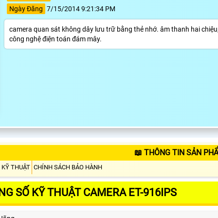
Ngày Đăng
7/15/2014 9:21:34 PM
camera quan sát không dây lưu trữ bằng thẻ nhớ. âm thanh hai chiệu, c
công nghệ điện toán đám mây.
📖 THÔNG TIN SẢN PHẨ
 KỸ THUẬT
CHÍNH SÁCH BẢO HÀNH
NG SỐ KỸ THUẬT CAMERA ET-916IPS