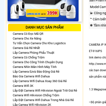
Sản Phẩm 
Model Cam
💫 Công n
™️ Cảm biế
❃ Tầm nhì
DANH MỤC SẢN PHẨM
Camera Có Đọc Mã QR
Camera Cho Xe Nâng
Tư Vấn Chọn Camera Cho Kho Logistics
CAMERA IP 
Camera Giá Rẻ Nhất
ET-916IPS
Lắp Camera Phòng Phẩu Thuật
Camera Có Chống Trộm
link demo ch
Camera Cho Công Trình Chuyên Dụng
http://www.
Camera Nhìn Màn Hình Máy Tính
các bạn dow
Lắp Camera Ezviz Báo Động Giá Rẻ
Báo Gia Camera Wifi Dahua
sản phẩm này 
Lắp Camera Wifi Dahua Xoay 360 Giá Rẻ
Camera Wifi 3K
1.3 Megapixe
Lắp Đặt Camera Wifi Hikvision Ngoài Trời Giá Rẻ
Camera Wifi Hikvision Chống Trộm
Lắp Đặt Camera Wifi Dahua Trong Nhà Giá Rẻ
• Độ phân giả
Lắp Camea Wifi Hikvision 2K