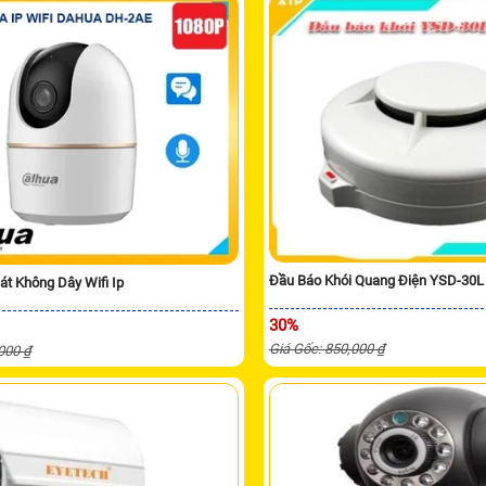
Đầu Báo Khói Quang Điện YSD-30L
t Không Dây Wifi Ip
30%
Giá Gốc: 850,000 ₫
,000 ₫