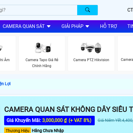
CT
CAMERA QUAN SÁT
GIẢI PHÁP
HỖ TRỢ
TI
Camera
Ghi Âm
Camera Tapo Giá Rẻ
Camera PTZ Hikvision
Chính Hãng
ện Lợi
CAMERA QUAN SÁT KHÔNG DÂY SIÊU TI
Giá Khuyến Mãi:
3,000,000 ₫
(+ VAT 8%)
Giá Niêm Yết:4,400
Thương Hiệu
Hãng Chưa Nhập