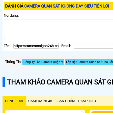
ĐÁNH GIÁ
CAMERA QUAN SÁT KHÔNG DÂY SIÊU TIỆN LỢI
Nội dung:
Tên:
Email:
Thông Tin:
Công Ty Lắp Camera Quận 9
Lắp Đặt Camera Quan Sát Cho Bải
THAM KHẢO CAMERA QUAN SÁT GI
CÙNG LOẠI
CAMERA 2K 4K
SẢN PHẨM THAM KHẢO