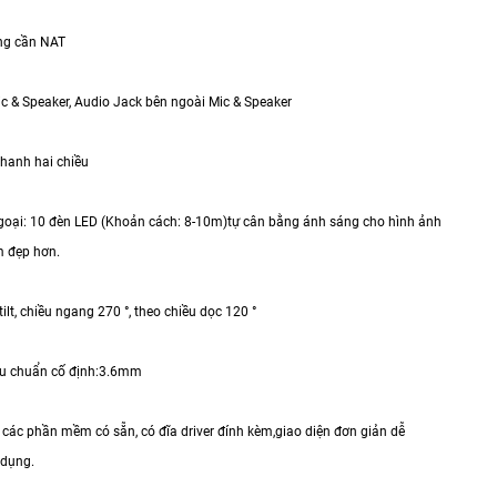
ng cần NAT
ic & Speaker, Audio Jack bên ngoài Mic & Speaker
thanh hai chiều
goại: 10 đèn LED (Khoản cách: 8-10m)tự cân bằng ánh sáng cho hình ảnh
 đẹp hơn.
tilt, chiều ngang 270 °, theo chiều dọc 120 °
iêu chuẩn cố định:3.6mm
 các phần mềm có sẵn, có đĩa driver đính kèm,giao diện đơn giản dễ
 dụng.