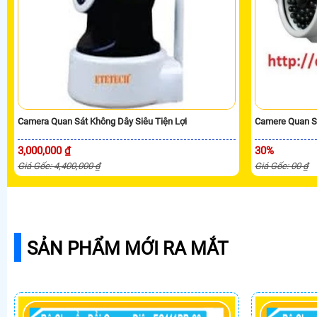
Camera Quan Sát Không Dây Siêu Tiện Lợi
Camere Quan Sá
3,000,000 ₫
30%
Giá Gốc: 4,400,000 ₫
Giá Gốc: 00 ₫
SẢN PHẨM MỚI RA MẮT