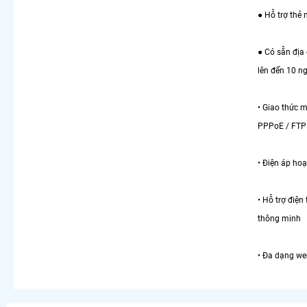
● Hỗ trợ thẻ
● Có sẵn địa
lên đến 10 n
• Giao thức 
PPPoE / FTP
• Điện áp ho
• Hỗ trợ điện
thông minh
• Đa dạng web