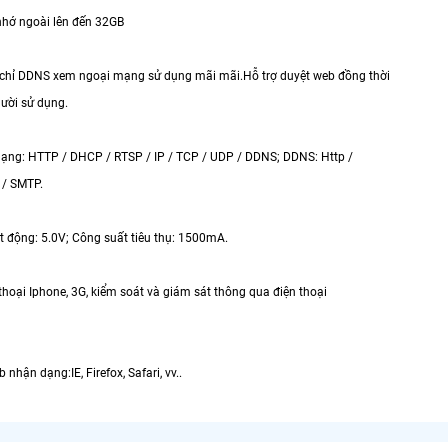
 nhớ ngoài lên đến 32GB
 chỉ DDNS xem ngoại mạng sử dụng mãi mãi.Hỗ trợ duyệt web đồng thời
gười sử dụng.
mạng: HTTP / DHCP / RTSP / IP / TCP / UDP / DDNS; DDNS: Http /
 / SMTP.
ạt động: 5.0V; Công suất tiêu thụ: 1500mA.
 thoại Iphone, 3G, kiểm soát và giám sát thông qua điện thoại
 nhận dạng:IE, Firefox, Safari, vv..