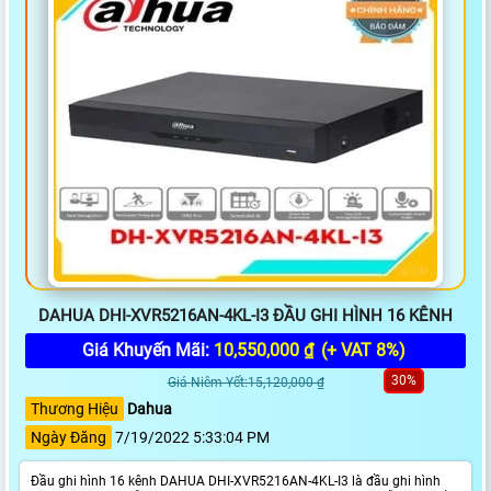
DAHUA DHI-XVR5216AN-4KL-I3 ĐẦU GHI HÌNH 16 KÊNH
Giá Khuyến Mãi:
10,550,000 ₫
(+ VAT 8%)
30%
Giá Niêm Yết:15,120,000 ₫
Thương Hiệu
Dahua
Ngày Đăng
7/19/2022 5:33:04 PM
Đầu ghi hình 16 kênh DAHUA DHI-XVR5216AN-4KL-I3 là đầu ghi hình