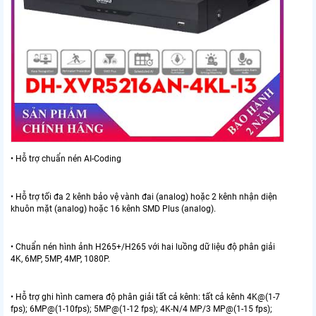
• Hỗ trợ chuẩn nén AI-Coding
• Hỗ trợ tối đa 2 kênh bảo vệ vành đai (analog) hoặc 2 kênh nhận diện
khuôn mặt (analog) hoặc 16 kênh SMD Plus (analog).
• Chuẩn nén hình ảnh H265+/H265 với hai luồng dữ liệu độ phân giải
4K, 6MP, 5MP, 4MP, 1080P.
• Hỗ trợ ghi hình camera độ phân giải tất cả kênh: tất cả kênh 4K@(1-7
fps); 6MP@(1-10fps); 5MP@(1-12 fps); 4K-N/4 MP/3 MP@(1-15 fps);