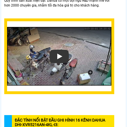
Quy trình sản xuất hiện đại. Dahua có một đội ngũ R&D mạnh mẽ với
hơn 2000 chuyên gia, nhằm tối đa hóa giá trị cho khách hàng.
Xem video DAHUA DHI-XVR5216AN-4KL-I3 Đ
ĐẶC TÍNH NỔI BẬT ĐẦU GHI HÌNH 16 KÊNH DAHUA
DHI-XVR5216AN-4KL-I3: