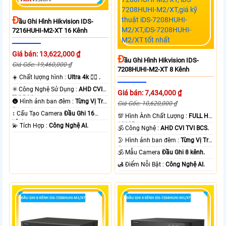
Đ
Ầu Ghi Hình Hikvision IDS-
7216HUHI-M2-XT 16 Kênh
Giá bán: 13,622,000 ₫
Đ
Ầu Ghi Hình Hikvision IDS-
Giá Gốc: 19,460,000 ₫
7208HUHI-M2-XT 8 Kênh
☀️ Chất lượng hình :
Ultra 4k 👍🏾 .
✳️ Công Nghệ Sử Dụng :
AHD CVI
Giá bán: 7,434,000 ₫
TVI BCS.
🌚 Hình ảnh ban đêm :
Từng Vị Trí
Giá Gốc: 10,620,000 ₫
Camera .
↕️ Cấu Tạo Camera
Đầu Ghi 16
💯 Hình Ành Chất Lượng :
FULL HD
kênh.
1080P .
️💫 Tích Hợp :
Công Nghệ AI.
🕉️ Công Nghệ :
AHD CVI TVI BCS.
🌛 Hình ảnh ban đêm :
Từng Vị Trí
Camera .
🕉️ Mẫu Camera
Đầu Ghi 8 kênh.
️🛃 Điểm Nỗi Bật :
Công Nghệ AI.