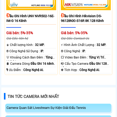
Đ
Đ
Ầu Ghi Hình UNV NVR502-16E-
Ầu Ghi Hình Hikvision DS-
IM-G 16 Kênh
96128NXI-S16R 8K 128 Kênh
Giá bán: 5%-35%
Giá bán: 5%-35%
Giá Gốc: liên hệ
Giá Gốc: Contact Us
☀️ Chất lượng hình :
32 MP.
️⚡ Hình Ành Chất Lượng :
32 MP.
®️ Công Nghệ Sử Dụng :
IP.
®️ Công Nghệ :
IP.
💡 Khoảng Cách Ban Đêm :
Từng
💥 Video Ban Đêm :
Từng Vị Trí
Vị Trí Camera .
Camera .
🐜 Camera Dòng
Đầu Ghi 16 kênh.
🎼️ Cấu Tạo Camera
Đầu Ghi 128
kênh.
️🎙 Ưu Điểm :
Công Nghệ AI.
️✤ Tích Hợp :
Công Nghệ AI.
TIN TỨC CAMERA MỚI NHẤT
Camera Quan Sát Livestream Sự Kiện Giải Đấu Tennis