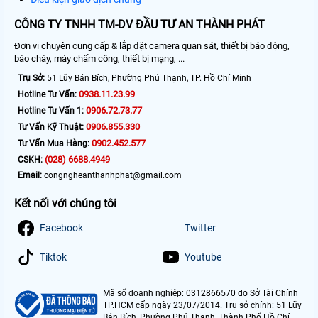
CÔNG TY TNHH TM-DV ĐẦU TƯ AN THÀNH PHÁT
Đơn vị chuyên cung cấp & lắp đặt camera quan sát, thiết bị báo động,
báo cháy, máy chấm công, thiết bị mạng, ...
Trụ Sở:
51 Lũy Bán Bích, Phường Phú Thạnh, TP. Hồ Chí Minh
0938.11.23.99
Hotline Tư Vấn:
0906.72.73.77
Hotline Tư Vấn 1:
0906.855.330
Tư Vấn Kỹ Thuật:
0902.452.577
Tư Vấn Mua Hàng:
(028) 6688.4949
CSKH:
Email:
congngheanthanhphat@gmail.com
Kết nối với chúng tôi
Facebook
Twitter
Tiktok
Youtube
Mã số doanh nghiệp: 0312866570 do Sở Tài Chính
TP.HCM cấp ngày 23/07/2014. Trụ sở chính: 51 Lũy
Bán Bích, Phường Phú Thạnh, Thành Phố Hồ Chí