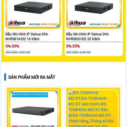
Đầu Ghi Hình IP Dahua DHI-
Đầu Ghi Hình IP Dahua DHI-
NVR5816-EI2 16 Kênh
NVR5832-EI2 32 Kênh
5%-35%
5%-35%
Giá Gốc: Liên hệ
Giá Gốc: Liên hệ
SẢN PHẨM MỚI RA MẮT