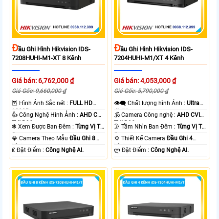
Đ
Đ
Ầu Ghi Hình Hikvision IDS-
Ầu Ghi Hình Hikvision IDS-
7208HUHI-M1-XT 8 Kênh
7204HUHI-M1/XT 4 Kênh
Giá bán: 6,762,000 ₫
Giá bán: 4,053,000 ₫
Giá Gốc: 9,660,000 ₫
Giá Gốc: 5,790,000 ₫
🦉 Hình Ảnh Sắc nét :
FULL HD
👁️‍🗨 Chất lượng hình Ảnh :
Ultra
1080P .
4k 👍🏾 .
👍 Công Nghệ Hình Ảnh :
AHD CVI
🕉️ Camera Công nghệ :
AHD CVI
TVI BCS.
TVI BCS.
❃ Xem Được Ban Đêm :
Từng Vị Trí
🌛 Tầm Nhìn Ban Đêm :
Từng Vị Trí
Camera .
Camera .
💎 Camera Theo Mẫu
Đầu Ghi 8
💢 Thiết Kế Camera
Đầu Ghi 4
kênh.
kênh.
️₤ Đặt Điểm :
Công Nghệ AI.
️ლ Đặt Điểm :
Công Nghệ AI.