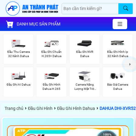
DANH MỤC SẢN PHẨM
Đầu Thu Camera
Đầu Ghi Chuẩn
Đầu Ghi NVR
Đầu Ghi Hình Ip
32 Kênh Dahua
H.265+ Dahua
Dahua
32 Kênh Dahua
Đầu Ghi AI Dahua
Đầu Ghi Hình
Camera Năng
Báo Giá Camera
Dahua H.265
Lượng Mặt Trời
Dahua
Dahua
›
›
›
Trang chủ
Đầu Ghi Hình
Đầu Ghi Hình Dahua
DAHUA DHI-XVR5216