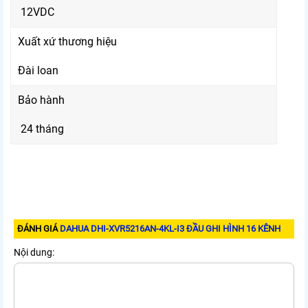
12VDC
Xuất xứ thương hiệu
Đài loan
Bảo hành
24 tháng
ĐÁNH GIÁ
DAHUA DHI-XVR5216AN-4KL-I3 ĐẦU GHI HÌNH 16 KÊNH
Nội dung: