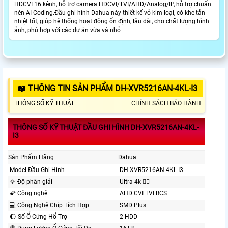
HDCVI 16 kênh, hỗ trợ camera HDCVI/TVI/AHD/Analog/IP, hỗ trợ chuẩn
nén AI-Coding.Đầu ghi hình Dahua này thiết kế vỏ kim loại, có khe tản
nhiệt tốt, giúp hệ thống hoạt động ổn định, lâu dài, cho chất lượng hình
ảnh, phù hợp với các dự án vừa và nhỏ
📖 THÔNG TIN SẢN PHẨM DH-XVR5216AN-4KL-I3
THÔNG SỐ KỸ THUẬT
CHÍNH SÁCH BẢO HÀNH
THÔNG SỐ KỸ THUẬT ĐẦU GHI HÌNH DH-XVR5216AN-4KL-
I3
Sản Phẩm Hãng
Dahua
Model Đầu Ghi Hình
DH-XVR5216AN-4KL-I3
🔆 Độ phân giải
Ultra 4k 👍🏾
🌠 Công nghệ
AHD CVI TVI BCS
💻 Công Nghệ Chip Tích Hợp
SMD Plus
🌔 Số Ổ Cứng Hổ Trợ
2 HDD