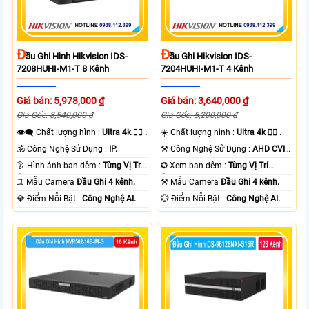
Đ
Đ
Ầu Ghi Hình Hikvision IDS-
Ầu Ghi Hikvision IDS-
7208HUHI-M1-T 8 Kênh
7204HUHI-M1-T 4 Kênh
Giá bán: 5,978,000 ₫
Giá bán: 3,640,000 ₫
Giá Gốc: 8,540,000 ₫
Giá Gốc: 5,200,000 ₫
👁️‍🗨 Chất lượng hình :
Ultra 4k 👍🏾 .
☀️ Chất lượng hình :
Ultra 4k 👍🏾 .
🕉️ Công Nghệ Sử Dụng :
IP.
⚒ Công Nghệ Sử Dụng :
AHD CVI
TVI BCS.
🌛 Hình ảnh ban đêm :
Từng Vị Trí
✪ Xem ban đêm :
Từng Vị Trí
Camera .
Camera .
♊ Mẫu Camera
Đầu Ghi 4 kênh.
⚒ Mẫu Camera
Đầu Ghi 4 kênh.
️💎 Điểm Nỗi Bật :
Công Nghệ AI.
️💮 Điểm Nỗi Bật :
Công Nghệ AI.