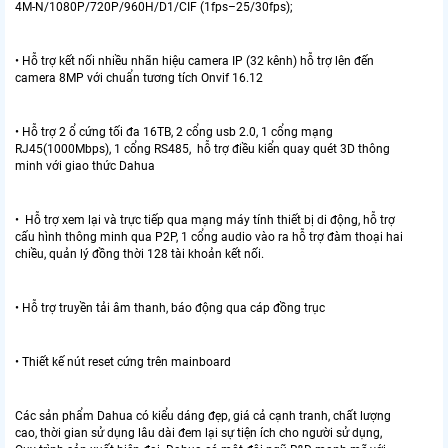
4M-N/1080P/720P/960H/D1/CIF (1fps–25/30fps);
• Hỗ trợ kết nối nhiều nhãn hiệu camera IP (32 kênh) hỗ trợ lên đến
camera 8MP với chuẩn tương tích Onvif 16.12
• Hỗ trợ 2 ổ cứng tối đa 16TB, 2 cổng usb 2.0, 1 cổng mạng
RJ45(1000Mbps), 1 cổng RS485, hỗ trợ điều kiển quay quét 3D thông
minh với giao thức Dahua
• Hỗ trợ xem lại và trực tiếp qua mạng máy tính thiết bị di động, hỗ trợ
cấu hình thông minh qua P2P, 1 cổng audio vào ra hỗ trợ đàm thoại hai
chiều, quản lý đồng thời 128 tài khoản kết nối.
• Hỗ trợ truyền tải âm thanh, báo động qua cáp đồng trục
• Thiết kế nút reset cứng trên mainboard
Các sản phẩm Dahua có kiểu dáng đẹp, giá cả cạnh tranh, chất lượng
cao, thời gian sử dụng lâu dài đem lại sự tiện ích cho người sử dụng,