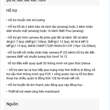
giải 4K, 6MP, 5MP, 4MP, 1080P
Hỗ trợ
• Hỗ trợ chuẩn nén AI-Coding
• Hỗ trợ tối đa 2 kênh bảo vệ vành đai (analog) hoặc 2 kênh nhận
diện khuôn mặt (analog) hoặc 16 kênh SMD Plus (analog).
• Hỗ trợ ghi hình camera độ phân giải tất cả kênh: tất cả kênh
4K@(1-7 fps); 6MP@(1-10fps); 5MP@(1-12 fps); 4K-N/4 MP/3
MP@(1-15 fps); 4M-N/1080P/720P/960H/D1/CIF (1fps–25/30fps);
• Hỗ trợ kết nối nhiều nhãn hiệu camera IP (32 kênh) hỗ trợ lên đến
camera 8MP với chuẩn tương tích Onvif 16.12
hỗ trợ điều kiển quay quét 3D thông minh với giao thức Dahua
• Hỗ trợ xem lại và trực tiếp qua mạng máy tính thiết bị di động, hỗ
trợ cấu hình thông minh qua P2P, 1 cổng audio vào ra hỗ trợ đàm
thoại hai chiều, quản lý đồng thời 128 tài khoản kết nối.
• Hỗ trợ truyền tải âm thanh, báo động qua cáp đồng trục
• Thiết kế nút reset cứng trên mainboard
Nguồn: