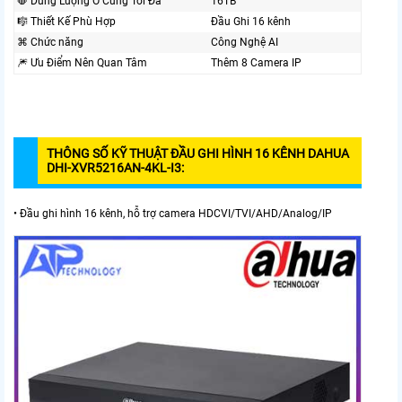
🛑 Dung Lượng Ổ Cứng Tối Đa
16TB
🎼️ Thiết Kế Phù Hợp
Đầu Ghi 16 kênh
⌘ Chức năng
Công Nghệ AI
🎆 Ưu Điểm Nên Quan Tâm
Thêm 8 Camera IP
THÔNG SỐ KỸ THUẬT ĐẦU GHI HÌNH 16 KÊNH DAHUA
DHI-XVR5216AN-4KL-I3:
• Đầu ghi hình 16 kênh, hỗ trợ camera HDCVI/TVI/AHD/Analog/IP