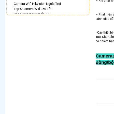
– Khi phát hi
Camera Wifi Hikvision Ngoài Trời
Top 5 Camera Wifi 360 Tốt
Bán Camera Vantech 360
– Phát hiện, 
Lắp Camera 360Có Báo Động
cảnh giác đối
Camera Dahua Xoay 360 Độ
Lắp Camera Ip 360 Hikvision
- Các thiết 
Camera 360 Báo Động Ezviz
Tàu, Cầu Cản
Camera Wifi Ezviz Xoay 360 Độ Chính Hãng Chất
cơ nhiễm bệnh
Lượng Tốt
Camera Imou 360 Trong Nhà
Cameras
LẮP CAMERA THEO NHU CẦU
đồng/bộ
Lắp Camera Văn Phòng Giá Rẻ
Lắp Camera Nhà Xưởng Giá Rẻ
Lắp Camera Gia Đình Giá Rẻ
Lắp Camera Kho Hàng Giá Rẻ
Lắp Camera Cửa Hàng Giá Rẻ
Lắp Camera Wifi Giá Rẻ Chính Hãng
Lắp Camera Công Trình Giá Rẻ
Camera 360 Giá Rẻ