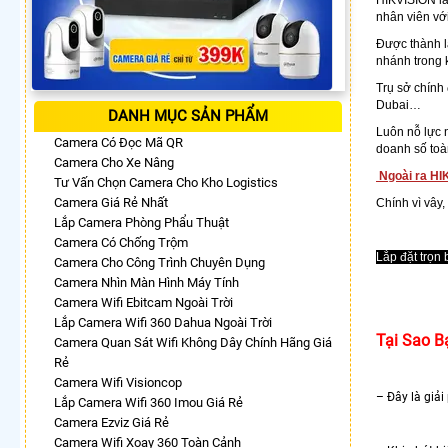
nhân viên vớ
Được thành l
nhánh trong 
Trụ sở chính 
Dubai…
DANH MỤC SẢN PHẨM
Luôn nỗ lực n
Camera Có Đọc Mã QR
doanh số toà
Camera Cho Xe Nâng
Ngoài ra HI
Tư Vấn Chọn Camera Cho Kho Logistics
Camera Giá Rẻ Nhất
Chính vì vây
Lắp Camera Phòng Phẩu Thuật
Camera Có Chống Trộm
Lắp đặt trọn
Camera Cho Công Trình Chuyên Dụng
Camera Nhìn Màn Hình Máy Tính
Camera Wifi Ebitcam Ngoài Trời
Lắp Camera Wifi 360 Dahua Ngoài Trời
Tại Sao B
Camera Quan Sát Wifi Không Dây Chính Hãng Giá
Rẻ
Camera Wifi Visioncop
– Đây là giả
Lắp Camera Wifi 360 Imou Giá Rẻ
Camera Ezviz Giá Rẻ
Camera Wifi Xoay 360 Toàn Cảnh