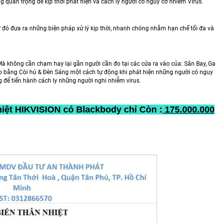
g quan trọng để kịp thời phát hiện và cách ly người có nguy cơ nhiễm Virus.
ừ đó đưa ra những biện pháp xử lý kịp thời, nhanh chóng nhằm hạn chế tối đa và
Mà không cần chạm hay lại gần người cần đo tại các cửa ra vào của: Sân Bay, Ga
o bằng Còi hú & Đèn Sáng một cách tự động khi phát hiện những người có nguy
g để tiến hành cách ly những người nghi nhiễm virus.
iệt HIKVISION có Blackbody chỉ Còn :
175.000.000