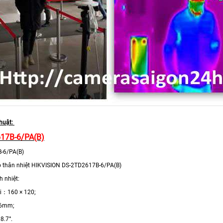
thuật:
17B-6/PA(B)
-6/PA(B)
 thân nhiệt HIKVISION DS-2TD2617B-6/PA(B)
h nhiệt:
ải：160 × 120;
: 6mm;
8.7°.