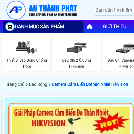
GIỚI THIỆU
DANH MỤC SẢN PHẨM
Thiết Bị Báo Động Chống
Đầu Ghi 2 Ổ Cứng
Đầu Ghi Camera
Trộm
Hikvision
Hikvision
›
›
Trang chủ
Báo Động
Camera Cảm Biến Đothân Nhiệt Hikvision