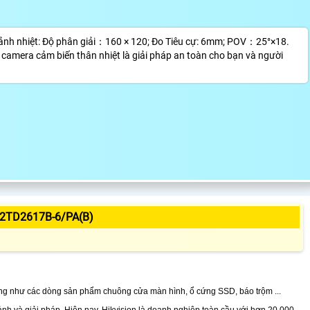
ảnh nhiệt: Độ phân giải：160 × 120; Đo Tiêu cự: 6mm; POV：25°×18.
p camera cảm biến thân nhiệt là giải pháp an toàn cho bạn và người
2TD2617B-6/PA(B)
ng như các dòng sản phẩm chuông cửa màn hình, ổ cứng SSD, báo trộm ...
nh và giải pháp. Hiện nay, Hikvision là doanh nghiệp toàn cầu với hơn 20.000