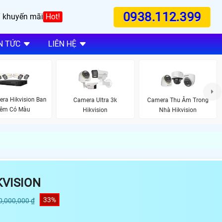
0938.112.399
 khuyến mãi
Hot!
N TỨC
LIÊN HỆ
ra Hikvision Ban
Camera Ultra 3k
Camera Thu Âm Trong
êm Có Màu
Hikvision
Nhà Hikvision
KVISION
33%
0,000,000 ₫