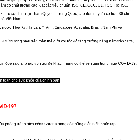
hẩm có chất lượng cao, đạt các tiêu chuẩn: ISO, CE, CCC, UL, FCC, RoHS…
. Trụ sở chính tại Thẩm Quyến - Trung Quốc, cho đến nay đã có hơn 30 chi
ó có Việt Nam
c nước: Hoa Kỳ, Hà Lan, Ý, Anh, Singapore, Australia, Brazil, Nam Phi và
vị trí thương hiệu trên toàn thế giới với tốc độ tăng trưởng hàng năm trên 50%,
om đưa ra giải pháp trọn gói để khách hàng có thể yên tâm trong mùa COVID-19.
an toàn cho sức khỏe của chính ban.
VID-19?
 ngừa phòng tránh dịch bệnh Corona đang có những diễn biến phức tạp