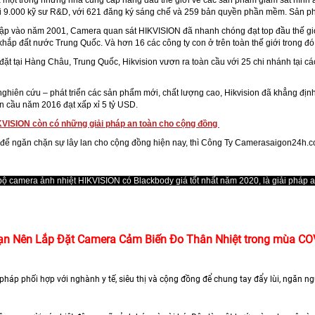
i 9.000 kỹ sư R&D, với 621 đăng ký sáng chế và 259 bản quyền phần mềm. Sản p
ập vào năm 2001, Camera quan sát HIKVISION đã nhanh chóng đạt top đầu thế giới
khắp đất nước Trung Quốc. Và hơn 16 các công ty con ở trên toàn thế giới trong đ
đặt tại Hàng Châu, Trung Quốc, Hikvision vươn ra toàn cầu với 25 chi nhánh tại cá
ghiên cứu – phát triển các sản phẩm mới, chất lượng cao, Hikvision đã khẳng định 
n cầu năm 2016 đạt xấp xỉ 5 tỷ USD.
KVISION còn có những giải pháp an toàn cho cộng đồng
, để ngăn chặn sự lây lan cho cộng đồng hiện nay, thì Công Ty Camerasaigon24h.c
 bộ camera ảnh nhiệt HIKVISION có Blackbody giá tốt nhất năm 2020, là giải pháp 
ạn Nên Lắp Đặt Camera Cảm Biến Đo Thân Nhiệt trong mùa CO
i pháp phối hợp với nghành y tế, siêu thị và cộng đồng để chung tay đẩy lùi, ngăn