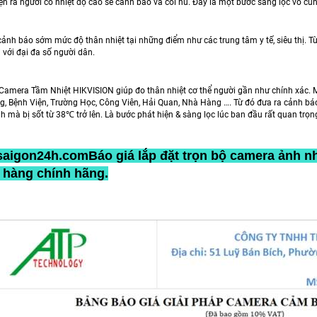
ện ra người có nhiệt độ cao sẽ cảnh báo và còi hú. Đây là một bước sàng lọc vô cùn
cảnh báo sớm mức độ thân nhiệt tại những điểm như các trung tâm y tế, siêu thị. T
 với đại đa số người dân.
bị Camera Tầm Nhiệt HIKVISION giúp đo thân nhiệt cơ thể người gần như chính xác. 
g, Bệnh Viện, Trường Học, Công Viên, Hải Quan, Nhà Hàng …. Từ đó đưa ra cảnh bá
 mà bị sốt từ 38℃ trở lên. Là bước phát hiện & sàng lọc lúc ban đầu rất quan trọn
aigon24h.comBáo giá lắp đặt trọn bộ camera ảnh nh
hàng chính hãng.