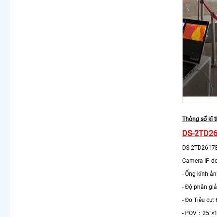
Thông số kĩ 
DS-2TD26
DS-2TD2617B
Camera IP đo
- Ống kính ản
- Độ phân gi
- Đo Tiêu cự
- POV：25°×1