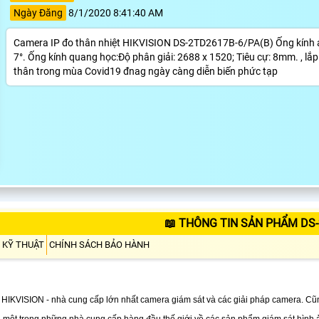
Ngày Đăng
8/1/2020 8:41:40 AM
Camera IP đo thân nhiệt HIKVISION DS-2TD2617B-6/PA(B) Ống kính 
7°. Ống kính quang học:Độ phân giải: 2688 x 1520; Tiêu cự: 8mm. , lắ
thân trong mùa Covid19 đnag ngày càng diễn biến phức tạp
📖 THÔNG TIN SẢN PHẨM DS-
 KỸ THUẬT
CHÍNH SÁCH BẢO HÀNH
HIKVISION - nhà cung cấp lớn nhất camera giám sát và các giải pháp camera. Cũ
 một trong những nhà cung cấp hàng đầu thế giới về các sản phẩm giám sát hình ả