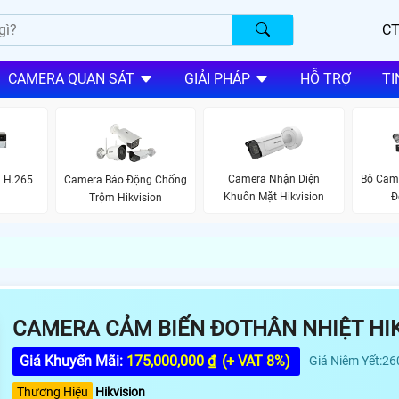
CT
CAMERA QUAN SÁT
GIẢI PHÁP
HỖ TRỢ
TI
Camera Nhận Diện
Bộ Came
 H.265
Camera Báo Động Chống
Khuôn Mặt Hikvision
Đ
Trộm Hikvision
CAMERA CẢM BIẾN ĐOTHÂN NHIỆT HI
Giá Khuyến Mãi:
175,000,000 ₫
(+ VAT 8%)
Giá Niêm Yết:26
Thương Hiệu
Hikvision