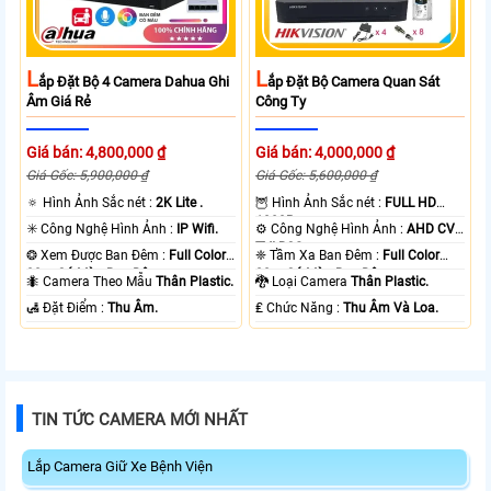
L
L
Ắp Đặt Bộ 4 Camera Dahua Ghi
Ắp Đặt Bộ Camera Quan Sát
Âm Giá Rẻ
Công Ty
Giá bán: 4,800,000 ₫
Giá bán: 4,000,000 ₫
Giá Gốc: 5,900,000 ₫
Giá Gốc: 5,600,000 ₫
🔅 Hình Ảnh Sắc nét :
2K Lite .
🦉 Hình Ảnh Sắc nét :
FULL HD
1080P .
✳️ Công Nghệ Hình Ảnh :
IP Wifi.
⚙ Công Nghệ Hình Ảnh :
AHD CVI
TVI BCS.
❂ Xem Được Ban Đêm :
Full Color
❈ Tầm Xa Ban Đêm :
Full Color
30m Có Màu Ban Ðêm.
20m Có Màu Ban Ðêm.
🐜 Camera Theo Mẫu
Thân Plastic.
🐉️ Loại Camera
Thân Plastic.
️🛃 Đặt Điểm :
Thu Âm.
️₤ Chức Năng :
Thu Âm Và Loa.
TIN TỨC CAMERA MỚI NHẤT
Lắp Camera Giữ Xe Bệnh Viện