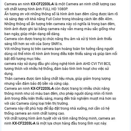
Camera an ninh
KX-CF2203L-A
là một Camera an ninh chất lượng cao
với chất lượng hình ảnh FULL HD 1080P.
Ấn tượng ơn với những thông số là hình ảnh ban đêm cũng được làm rõ
và sáng đẹp với khả năng Full Color trong khoảng cách lên đến 40m.
Những thông số ấn tượng trên camera này có nghĩa là trong ban đêm,
hình ảnh được ghi lại bằng camera này vẫn mang màu sắc giống như
ban ngày, giúp nhận dạng dễ dàng.
Camera còn được trang bị chức năng thu âm và xử lý hình ảnh thiếu
sáng tốt hơn so với của Sony SNR1s.
Với những trang bị trên camera bạn hoàng toàn tin tưởng rằng người
dùng có thể nhìn rõ hình ảnh trong điều kiện thiếu sáng và giúp làm nổi
bật đối tượng mục tiêu.
camera này sử dụng đầu ghi công nghệ hình ảnh AHD CVI TVI BCS,
tương thích với nhiều hệ thống, đảm bảo tính linh hoạt cho việc sử
dụng.
Thân camera được làm bằng chất liệu nhựa, giúp giảm trọng lượng
nhưng vẫn đảm bảo độ bền và cứng cáp.
Camera an ninh
KX-CF2203L-A
còn được trang bị nhiều chức năng
thông minh như có màu ban đêm, cho phép người dùng nhìn rõ hình
ảnh trong điều kiện thiếu sáng, mang đến trải nghiệm mượt mà hơn so
với các Camera cùng loại trên thị trường.
Camera này rất phù hợp để lắp đặt trong nhà xưởng, nơi cần có hệ
thống camera an ninh chất lượng cao.
Với chất lượng hình ảnh tuyệt vời và tính năng thông minh, camera an
ninh
KX-CF2203L-A
là một lựa chọn hàng đầu trong lĩnh vực này.