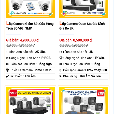
L
L
Ắp Camera Giám Sát Cửa Hàng
Ắp Camera Quan Sát Gia Đình
Trọn Bộ VIGI 3MP
Gía Rẻ 3K
Giá bán: 4,900,000 ₫
Giá bán: 8,500,000 ₫
Giá Gốc: 9,500,000 ₫
Giá Gốc: 9,600,000 ₫
️⚡ Hình Ảnh Sắc nét :
2K Lite .
️👀 Hình Ảnh Sắc nét :
3k .
®️ Công Nghệ Hình Ảnh :
IP POE.
🏆 Công Nghệ Hình Ảnh :
IP Wifi.
❂ Giám sát Ban Đêm :
Hồng Ngoại
❂ Xem Được Ban Đêm :
Hồng
30m Có Màu Ban Ðêm.
Ngoại 30m Có Màu Ban Ðêm.
🐉️ Thiết Kế Camera
Dome Kim loại
💦 Cấu Tạo Camera
IP67 xoay 360.
+ Nhựa.
️✔️ Đặt Điểm :
Thu Âm.
️💫 Khả Năng :
Thu Âm Và Loa.