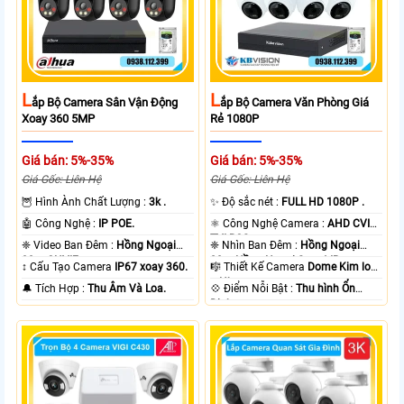
L
L
Ắp Bộ Camera Sân Vận Động
Ắp Bộ Camera Văn Phòng Giá
Xoay 360 5MP
Rẻ 1080P
Giá bán: 5%-35%
Giá bán: 5%-35%
Giá Gốc: Liên Hệ
Giá Gốc: Liên Hệ
🦉 Hình Ành Chất Lượng :
3k .
✨ Độ sắc nét :
FULL HD 1080P .
🤖️ Công Nghệ :
IP POE.
⚛️ Công Nghệ Camera :
AHD CVI
TVI BCS.
❈ Video Ban Đêm :
Hồng Ngoại
❈ Nhìn Ban Đêm :
Hồng Ngoại
30m ONVIF.
20m Hồng Ngoại Smart IR.
↕️ Cấu Tạo Camera
IP67 xoay 360.
🎼️ Thiết Kế Camera
Dome Kim loại
+ Nhựa.
️🔔 Tích Hợp :
Thu Âm Và Loa.
️💠 Điểm Nỗi Bật :
Thu hình Ổn
Định.