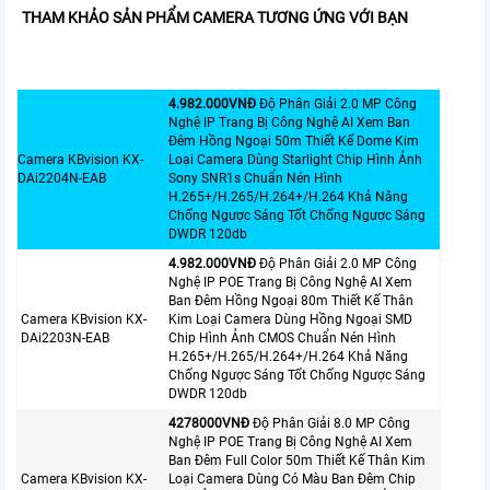
THAM KHẢO SẢN PHẨM CAMERA TƯƠNG ỨNG VỚI BẠN
4.982.000VNÐ
Độ Phân Giải 2.0 MP Công
Nghệ IP Trang Bị Công Nghệ AI Xem Ban
Đêm Hồng Ngoại 50m Thiết Kế Dome Kim
Camera KBvision KX-
Loại Camera Dùng Starlight Chip Hình Ảnh
DAi2204N-EAB
Sony SNR1s Chuẩn Nén Hình
H.265+/H.265/H.264+/H.264 Khả Năng
Chống Ngược Sáng Tốt Chống Ngược Sáng
DWDR 120db
4.982.000VNÐ
Độ Phân Giải 2.0 MP Công
Nghệ IP POE Trang Bị Công Nghệ AI Xem
Ban Đêm Hồng Ngoại 80m Thiết Kế Thân
Camera KBvision KX-
Kim Loại Camera Dùng Hồng Ngoại SMD
DAi2203N-EAB
Chip Hình Ảnh CMOS Chuẩn Nén Hình
H.265+/H.265/H.264+/H.264 Khả Năng
Chống Ngược Sáng Tốt Chống Ngược Sáng
DWDR 120db
4278000VNÐ
Độ Phân Giải 8.0 MP Công
Nghệ IP POE Trang Bị Công Nghệ AI Xem
Ban Đêm Full Color 50m Thiết Kế Thân Kim
Camera KBvision KX-
Loại Camera Dùng Có Màu Ban Đêm Chip