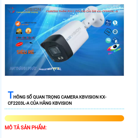
T
HÔNG SỐ QUAN TRỌNG CAMERA KBVISION KX-
CF2203L-A CỦA HÃNG KBVISION
MÔ TẢ SẢN PHẨM: