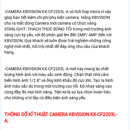
-CAMERA KBVISION KX-CF2203L-A
có tích hợp micro vì vậy
giúp bạn tiết kiệm chi phí phụ kiện camera. Hãng KBVISION
cho ra mắt dòng Camera mới camera có chức năng
STARLIGHT -THÁCH THỨC BÓNG TỐI trong môi trường ánh
sáng cực kỳ yếu, với độ phân giải lên đến 2MP/ 4MP. Đến với
KBVISION, Quý khách sẽ luôn được trải nghiệm những công
nghệ mới nhất, nổi trội nhất để đáp ứng nhu cầu của khách
hàng.
-
CAMERA KBVISION KX-CF2203L-A
mới này mang lại chất
lượng hình ảnh với màu sắc sinh động. Chân thật nhờ cảm
biến hình ảnh 1/2.8″ và ống kính khẩu độ cực lớn. Tạo ra hình
ảnh màu sắc dù trong môi trường cực tối. Độ nhạy sáng cao
cùng đầy đủ mọi tính năng. Tiện lợi là sự lựa chọn hoàn hảo
cho những vị trí lắp có điều kiện ánh sáng yếu.
THÔNG SỐ KĨ THUẬT CAMERA KBVISION KX-CF2203L-
A: