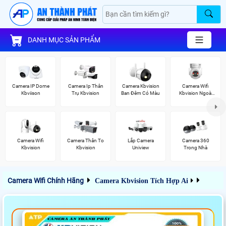
DANH MỤC SẢN PHẨM
Camera IP Dome
Camera Ip Thân
Camera Kbvision
Camera Wifi
Kbviison
Trụ Kbvision
Ban Đêm Có Màu
Kbvision Ngoài
Trời 360
Camera Wifi
Camera Thân To
Lắp Camera
Camera 360
Kbvision
Kbvision
Uniview
Trong Nhà
Camera Wifi Chính Hãng
Camera Kbvision Tích Hợp Ai