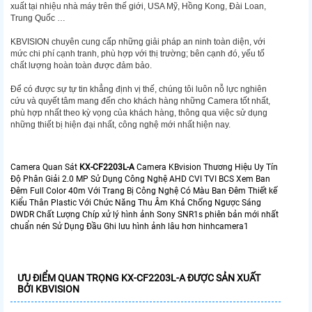
xuất tại nhiệu nhà máy trên thế giới, USA Mỹ, Hồng Kong, Đài Loan,
Trung Quốc …
KBVISION chuyên cung cấp những giải pháp an ninh toàn diện, với
mức chi phí cạnh tranh, phù hợp với thị trường; bên cạnh đó, yếu tố
chất lượng hoàn toàn được đảm bảo.
Để có được sự tự tin khẳng định vị thế, chúng tôi luôn nỗ lực nghiên
cứu và quyết tâm mang đến cho khách hàng những Camera tốt nhất,
phù hợp nhất theo kỳ vọng của khách hàng, thông qua việc sử dụng
những thiết bị hiện đại nhất, công nghệ mới nhất hiện nay.
Camera Quan Sát
KX-CF2203L-A
Camera KBvision Thương Hiệu Uy Tín
Độ Phân Giải 2.0 MP Sử Dụng Công Nghệ AHD CVI TVI BCS Xem Ban
Đêm Full Color 40m Với Trang Bị Công Nghệ Có Màu Ban Đêm Thiết kế
Kiểu Thân Plastic Với Chức Năng Thu Âm Khả Chống Ngược Sáng
DWDR Chất Lượng Chíp xử lý hình ảnh Sony SNR1s phiên bản mới nhất
chuẩn nén Sử Dụng Đầu Ghi lưu hình ảnh lâu hơn hinhcamera1
ƯU ĐIỂM QUAN TRỌNG KX-CF2203L-A ĐƯỢC SẢN XUẤT
BỞI KBVISION