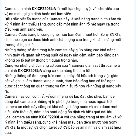
Camera an ninh
KX-CF2203L-A
là một lựa chọn tuyệt vời cho việc bảo
vệ an ninh tại gia đình hoặc nơi làm việc.
Điều đặc biệt ấn tượng của Camera này là khả năng trang bị thu âm và
xử lý hình ảnh thiếu sáng, cung cấp một hình ảnh rõ nét ngay cả trong
điều kiện ánh sáng yếu.
Camera được trang bị công nghệ màu ban đêm mượt hơn Sony SNR1s,
cho phép bạn có được hình ảnh chất lượng cao trong khi ánh sáng môi
trường là hạn chế.
Những thông số ấn tượng trên camera này giúp nâng cao khả năng
nhìn thấy và giám sát trong suốt cả ngày lẫn đêm, đảm bảo rằng bạn
không bỏ lỡ bất kỳ thông tin quan trọng nào.
Cùng với những chức năng cơ bản của 1 camera giám sát thì , camera
an ninh
KX-CF2203L-A
cũng có khả năng thu âm tốt.
Những thông số ấn tượng trên camera này rất hữu ích trong việc giám
sát và ghi lại âm thanh xung quanh, đảm bảo rằng bạn có thể nghe
được các thông tin quan trọng và tìm hiểu rõ hơn về những gì đang xảy
ra.
Camera này còn có thiết kế gọn nhẹ và dễ lắp đặt, cho phép bạn dễ
dàng đặt camera ở những vị trí phù hợp trong nhà hoặc ngoài trời.
camera an ninh này cũng có khả năng chống nước và chịu được mọi
điều kiện thời tiết, đảm bảo hoạt động ổn định và hiệu quả dài lâu.
Loại camera an ninh
KX-CF2203L-A
với khả năng trang bị thu âm và xử
lý hình ảnh thiếu sáng, cùng khả năng màu ban đêm mượt hơn Sony
SNR1s, là một sự lựa chọn tuyệt vời để bảo vệ an ninh và giám sát hiệu
quả.