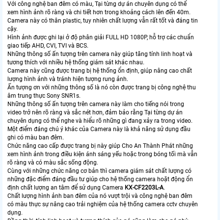
Với công nghệ ban đêm có màu, Tại từng dự án chuyên dụng có thể
xem hình ảnh rõ ràng và chi tiết hơn trong khoảng cách lên đến 40m.
Camera này có thân plastic, tuy nhiên chất lượng vẫn rất tốt và đáng tin
cậy.
Hình ảnh được ghi lại ở độ phân giải FULL HD 1080P, hỗ trợ các chuẩn
giao tiếp AHD, CVI, TVI và BCS.
Những thông số ấn tượng trên camera này giúp tăng tính linh hoạt và
tương thích với nhiều hệ thống giám sát khác nhau.
Camera này cũng được trang bị hệ thống ổn định, giúp nâng cao chất
lượng hình ảnh và tránh hiện tượng rung ảnh.
Ấn tượng ơn với những thông số là nó còn được trang bị công nghệ thu
âm trung thực Sony SNR1s.
Những thông số ấn tượng trên camera này làm cho tiếng nói trong
video trở nên rõ ràng và sắc nét hơn, đảm bảo rằng Tại từng dự án
chuyên dụng có thể nghe và hiểu rõ những gì đang xảy ra trong video.
Một điểm đáng chú ý khác của Camera này là khả năng sử dụng đầu
ghi có màu ban đêm.
Chức năng cao cấp được trang bị này giúp Cho An Thành Phát những
xem hình ảnh trong điều kiện ánh sáng yếu hoặc trong bóng tối mà vẫn
rõ ràng và có màu sắc sống động.
Cùng với những chức năng cơ bản thì camera giám sát chất lượng có
những đặc điểm đáng đầu tư giúp cho hệ thống camera hoặt động ổn
định chất lượng an tâm để sử dụng Camera
KX-CF2203L-A
.
Chất lượng hình ảnh ban đêm của nó vượt trội và công nghệ ban đêm
có màu thực sự nâng cao trải nghiệm của hệ thống camera cctv chuyên
dụng.