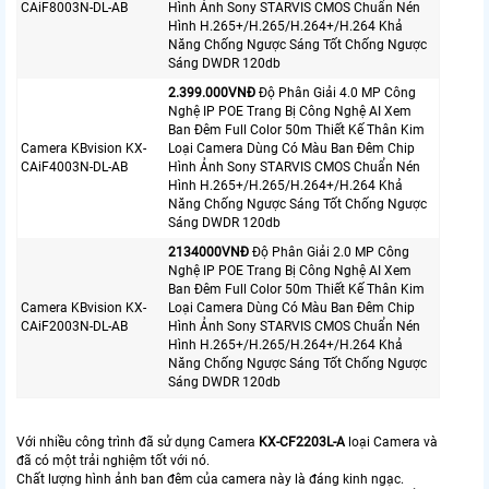
CAiF8003N-DL-AB
Hình Ảnh Sony STARVIS CMOS Chuẩn Nén
Hình H.265+/H.265/H.264+/H.264 Khả
Năng Chống Ngược Sáng Tốt Chống Ngược
Sáng DWDR 120db
2.399.000VNÐ
Độ Phân Giải 4.0 MP Công
Nghệ IP POE Trang Bị Công Nghệ AI Xem
Ban Đêm Full Color 50m Thiết Kế Thân Kim
Camera KBvision KX-
Loại Camera Dùng Có Màu Ban Đêm Chip
CAiF4003N-DL-AB
Hình Ảnh Sony STARVIS CMOS Chuẩn Nén
Hình H.265+/H.265/H.264+/H.264 Khả
Năng Chống Ngược Sáng Tốt Chống Ngược
Sáng DWDR 120db
2134000VNÐ
Độ Phân Giải 2.0 MP Công
Nghệ IP POE Trang Bị Công Nghệ AI Xem
Ban Đêm Full Color 50m Thiết Kế Thân Kim
Camera KBvision KX-
Loại Camera Dùng Có Màu Ban Đêm Chip
CAiF2003N-DL-AB
Hình Ảnh Sony STARVIS CMOS Chuẩn Nén
Hình H.265+/H.265/H.264+/H.264 Khả
Năng Chống Ngược Sáng Tốt Chống Ngược
Sáng DWDR 120db
Với nhiều công trình đã sử dụng Camera
KX-CF2203L-A
loại Camera và
đã có một trải nghiệm tốt với nó.
Chất lượng hình ảnh ban đêm của camera này là đáng kinh ngạc.