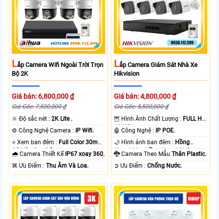
L
L
Ắp Camera Wifi Ngoài Trời Trọn
Ắp Camera Giám Sát Nhà Xe
Bộ 2K
Hikvision
Giá bán: 6,800,000 ₫
Giá bán: 4,800,000 ₫
Giá Gốc: 7,500,000 ₫
Giá Gốc: 5,500,000 ₫
🔆 Độ sắc nét :
2K Lite .
🦉 Hình Ành Chất Lượng :
FULL HD
1080P .
⚙ Công Nghệ Camera :
IP Wifi.
🤖️ Công Nghệ :
IP POE.
⭐ Xem ban đêm :
Full Color 30m
🌙 Hình ảnh ban đêm :
Hồng
Có Màu Ban Ðêm.
Ngoại 20m Hồng Ngoại SMD.
🌧️ Camera Thiết Kế
IP67 xoay 360.
🐉️ Camera Theo Mẫu
Thân Plastic.
️⌘ Ưu Điểm :
Thu Âm Và Loa.
️➲ Ưu Điểm :
Chống Nước.