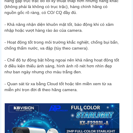
năng gặp trục trặc do lỗi kỹ thuật thấp hơn những hãng khác
(không phải là không có trục trặc), hàng chính hãng có
nguồn gốc rõ ràng, có CO/ CQ đầy đủ.
- Khả năng nhận diện khuôn mặt tốt, báo động khi có xâm
nhập hoặc vượt hàng rào ảo của camera.
- Hoạt động tốt trong môi trường khắc nghiệt, chống bụi bẩn,
chống thấm nước, va đập (tùy theo camera).
- Chế độ tự động bật hồng ngoại nên khả năng hoạt động tốt
ở điều kiện thiếu ánh sáng, hình ảnh rõ nét hơn nhìn đẹp
như ban ngày nhưng cho màu trắng đen.
- Quan sát từ xa bằng Cloud tốt hoặc tên miền xem từ xa
miễn phí trọn đời đi theo hãng camera.