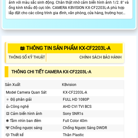
ảnh với màu sắc sinh động. Chân thật nhờ cảm biến hình ảnh 1/2. 8″ và
ống kính khẩu độ cực lớn. CAMERA KBVISION KX-CF2203L-A phù hợp
lắp đặt cho các công trình gia đình, văn phòng, cửa hàng, trường học…
📖 THÔNG TIN SẢN PHẨM KX-CF2203L-A
THÔNG SỐ KỸ THUẬT
CHÍNH SÁCH BẢO HÀNH
THÔNG CHI TIẾT CAMERA KX-CF2203L-A
Sản Xuất
KBvision
Model Camera Quan Sát
KX-CF2203L-A
🔅 Độ phân giải
FULL HD 1080P
👍 Công nghệ
AHD CVI TVI BCS
🔳 Cảm biến hình ảnh
Sony SNR1s
❃ Tầm nhìn ban đêm
Full Color 40m
🕎 Chống ngược sáng
Chống Ngược Sáng DWDR
🎲 Thiết kế
Thân Plastic