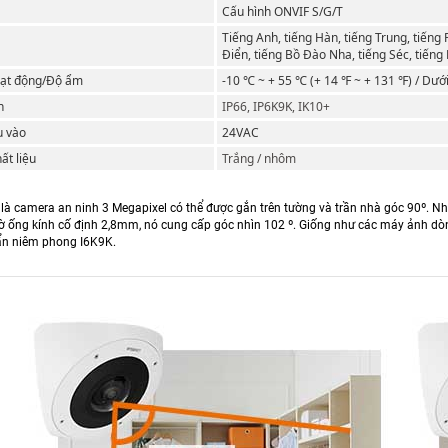
Cấu hình ONVIF S/G/T
Tiếng Anh, tiếng Hàn, tiếng Trung, tiếng 
Điển, tiếng Bồ Đào Nha, tiếng Séc, tiếng 
oạt động/Độ ẩm
-
10 ℃ ~ + 55 ℃ (+ 14 ℉ ~ + 131 ℉) / Dư
n
IP66, IP6K9K, IK10+
u vào
24VAC
ất liệu
Trắng / nhôm
là camera an ninh 3 Megapixel có thể được gắn trên tường và trần nhà góc 90º. Nh
ờ ống kính cố định 2,8mm, nó cung cấp góc nhìn 102 º. Giống như các máy ảnh dòn
ẩn niêm phong I6K9K.