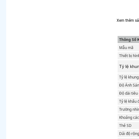
Xem thêm sả
Thông Số 
Mẫu mã
Thiết bị hì
Tỷ lệ khu
Tỷ lệ khung
Độ Ánh Sá
Độ dài tiêu
Tỷ lệ khẩu 
Trường nhì
Khoảng cách
Thẻ SD
Dải độ rộn