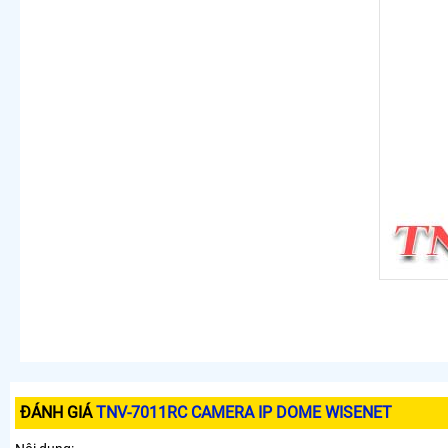
ĐÁNH GIÁ
TNV-7011RC CAMERA IP DOME WISENET