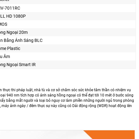
NV-7011RC
LL HD 1080P
MOS
ng Ngoại 20m
n Bằng Ánh Sáng BLC
me Plastic
u Âm
ng Ngoại Smart IR
n thực thi pháp luật, nhà tù và cơ sở chăm sóc sức khỏe tâm thần có nhiệm vụ
oại 940 nm tích hợp có ánh sáng hồng ngoại có thể đạt tới 10 mét ở bước sóng
thấy bằng mắt người và loại bỏ nguy cơ làm phiền những người ngủ trong phòng
ux, máy ảnh ngày / đêm thực sự này cũng có Dải động rộng (WDR) hoạt động lên