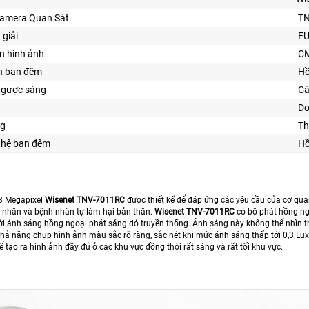
Camera Quan Sát
T
 giải
FU
n hình ảnh
C
n ban đêm
Hồ
ngược sáng
Câ
Do
ng
Th
ghệ ban đêm
Hồ
3 Megapixel
Wisenet TNV-7011RC
được thiết kế để đáp ứng các yêu cầu của cơ qua
 nhân và bệnh nhân tự làm hại bản thân.
Wisenet TNV-7011RC
có bộ phát hồng ng
ới ánh sáng hồng ngoại phát sáng đỏ truyền thống. Ánh sáng này không thể nhìn 
khả năng chụp hình ảnh màu sắc rõ ràng, sắc nét khi mức ánh sáng thấp tới 0,3 L
 tạo ra hình ảnh đầy đủ ở các khu vực đồng thời rất sáng và rất tối khu vực.