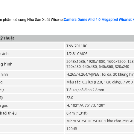
n phẩm có cùng Nhà Sản Xuất Wisenet
Camera Dome Ahd 4.0 Megapixel Wisenet
Kỹ Thuật
TNV-7011RC
nh ảnh
1/2.8" CMOS
2048x1536, 1920x1080, 1600x1200, 128
ng hình
720x480, 640x480, 640x360, 320x240
 hình
H.265/H.264/MJPEG: Tối đa. 30 khung hìn
ng
Màu sắc: 0,3 lux (F2.0, 1/30 giây)B / W: 0 
 cự
Tiêu cự cố định 2.8mm
độ
F2.0
n góc
H: 102° /V: 75° /D: 129°
 tối thiểu
0,4m (1,31ft)
Micro SD/SDHC/SDXC 1 khe cắm 256GB
g
120dB