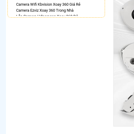
Camera Wifi Kbvision Xoay 360 Giá Rẻ
Camera Ezviz Xoay 360 Trong Nhà
Lắp Camera Hdparagon Xoay 360 Độ
Camera Chống Trộm 360
Top 5 Camera Wifi 360 Tốt
Camera Visioncop 360
Lắp Camera Wifi Xoay 360 Imou Ngoài Trời
Camera Ip 360 Vantech
LẮP CAMERA THEO NHU CẦU
Lắp Camera Văn Phòng Giá Rẻ
Lắp Camera Nhà Xưởng Giá Rẻ
Lắp Camera Gia Đình Giá Rẻ
Lắp Camera Kho Hàng Giá Rẻ
Lắp Camera Cửa Hàng Giá Rẻ
Lắp Camera Wifi Giá Rẻ Chính Hãng
Lắp Camera Công Trình Giá Rẻ
Camera 360 Giá Rẻ