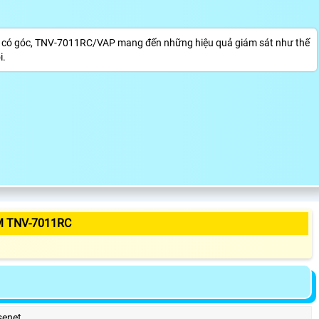
iệt, có góc, TNV-7011RC/VAP mang đến những hiệu quả giám sát như thế
i.
M TNV-7011RC
senet