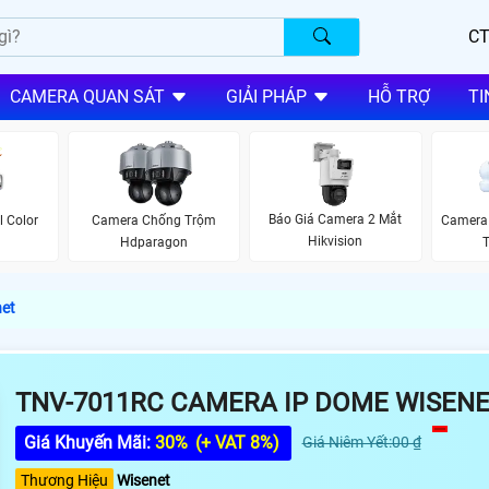
CT
CAMERA QUAN SÁT
GIẢI PHÁP
HỖ TRỢ
TI
Báo Giá Camera 2 Mắt
l Color
Camera Chống Trộm
Camera
Hikvision
Hdparagon
T
et
TNV-7011RC CAMERA IP DOME WISEN
Giá Khuyến Mãi:
30%
(+ VAT 8%)
Giá Niêm Yết:00 ₫
Thương Hiệu
Wisenet