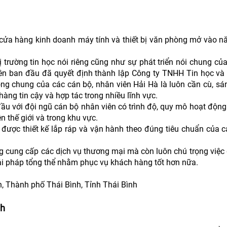
 cửa hàng kinh doanh máy tính và thiết bị văn phòng mở vào n
ị trường tin học nói riêng cũng như sự phát triển nói chung c
viên ban đầu đã quyết định thành lập Công ty TNHH Tin học và
ộng chung của các cán bộ, nhân viên Hải Hà là luôn cần cù, sá
àng tin cậy và hợp tác trong nhiều lĩnh vực.
đầu với đội ngũ cán bộ nhân viên có trình độ, quy mô hoạt độn
ên thế giới và trong khu vực.
ược thiết kế lắp ráp và vận hành theo đúng tiêu chuẩn của c
 cung cấp các dịch vụ thương mại mà còn luôn chú trọng việc 
ải pháp tổng thể nhằm phục vụ khách hàng tốt hơn nữa.
, Thành phố Thái Bình, Tỉnh Thái Bình
nh