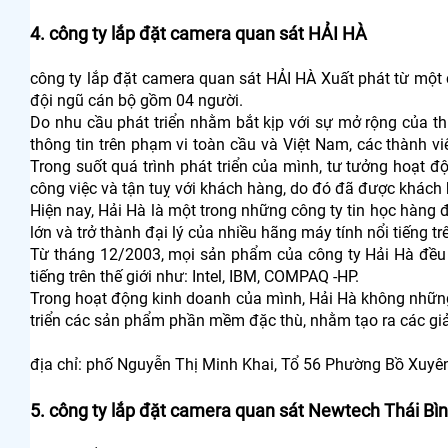
4. công ty lắp đặt camera quan sát HẢI HÀ
công ty lắp đặt camera quan sát HẢI HÀ Xuất phát từ một
đội ngũ cán bộ gồm 04 người.
Do nhu cầu phát triển nhằm bắt kịp với sự mở rộng của th
thông tin trên phạm vi toàn cầu và Việt Nam, các thành 
Trong suốt quá trình phát triển của mình, tư tưởng hoạt đ
công việc và tận tuỵ với khách hàng, do đó đã được khách h
Hiện nay, Hải Hà là một trong những công ty tin học hàng 
lớn và trở thành đại lý của nhiều hãng máy tính nổi tiếng tr
Từ tháng 12/2003, mọi sản phẩm của công ty Hải Hà đều đ
tiếng trên thế giới như: Intel, IBM, COMPAQ -HP.
Trong hoạt động kinh doanh của mình, Hải Hà không những
triển các sản phẩm phần mềm đặc thù, nhằm tạo ra các gi
địa chỉ: phố Nguyễn Thị Minh Khai, Tổ 56 Phường Bồ Xuyên
5. công ty lắp đặt camera quan sát Newtech Thái Bì