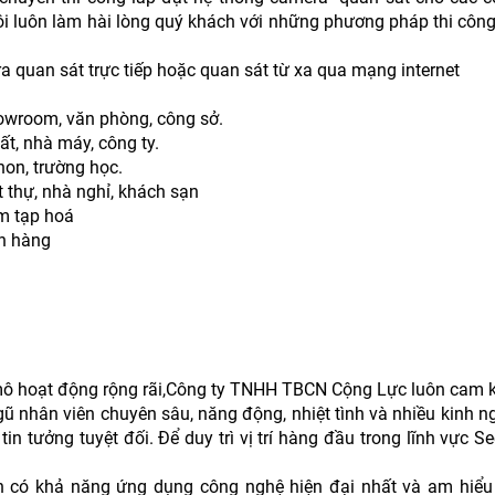
tôi luôn làm hài lòng quý khách với những phương pháp thi công
ra quan sát trực tiếp hoặc quan sát từ xa qua mạng internet
howroom, văn phòng, công sở.
t, nhà máy, công ty.
on, trường học.
t thự, nhà nghỉ, khách sạn
ệm tạp hoá
ân hàng
h
mô hoạt động rộng rãi,Công ty TNHH TBCN Cộng Lực luôn cam k
ũ nhân viên chuyên sâu, năng động, nhiệt tình và nhiều kinh 
n tưởng tuyệt đối. Để duy trì vị trí hàng đầu trong lĩnh vực Se
n có khả năng ứng dụng công nghệ hiện đại nhất và am hiểu