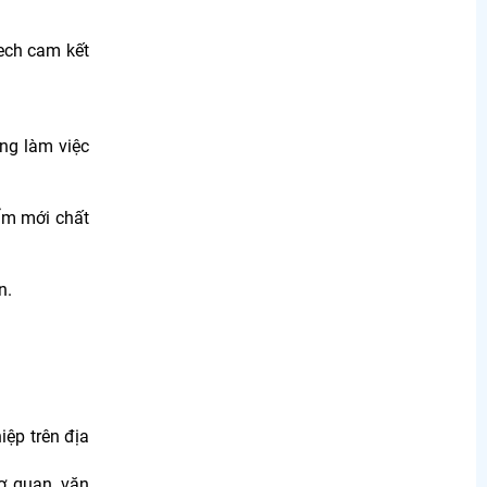
ech cam kết
ng làm việc
hẩm mới chất
n.
iệp trên địa
ơ quan, văn