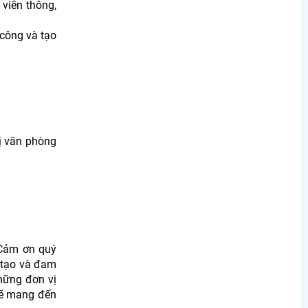
viễn thông,
 công và tạo
bị văn phòng
 Cảm ơn quý
g tạo và đam
hững đơn vị
sẽ mang đến