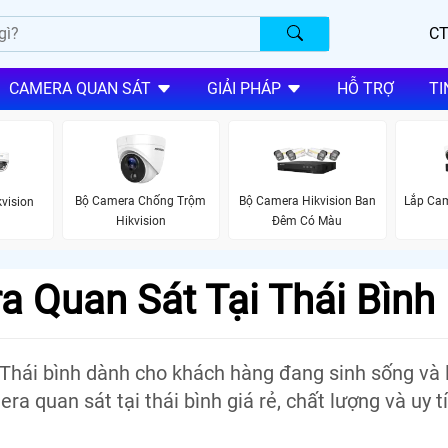
CT
CAMERA QUAN SÁT
GIẢI PHÁP
HỖ TRỢ
TI
Bộ Camera Chống Trộm
Bộ Camera Hikvision Ban
Lắp Cam
vision
Hikvision
Đêm Có Màu
 Quan Sát Tại Thái Bình
 Thái bình dành cho khách hàng đang sinh sống và 
ra quan sát tại thái bình giá rẻ, chất lượng và uy t