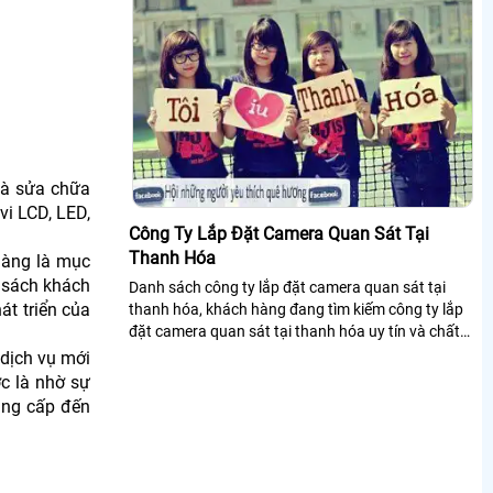
và sửa chữa
vi LCD, LED,
Công Ty Lắp Đặt Camera Quan Sát Tại
Thanh Hóa
hàng là mục
h sách khách
Danh sách công ty lắp đặt camera quan sát tại
át triển của
thanh hóa, khách hàng đang tìm kiếm công ty lắp
đặt camera quan sát tại thanh hóa uy tín và chất
lượng phù hợp với khách hàng đang sinh sống và
 dịch vụ mới
làm việc tại thanh hóa.
c là nhờ sự
ung cấp đến