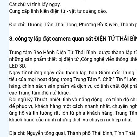
Cắt chữ vi tính lấy ngay.
Cung cấp linh kiện điện tử - vật tư quảng cáo.
Địa chỉ: Đường Trần Thái Tông, Phường Bồ Xuyên, Thành p
3. công ty lắp đặt camera quan sát ĐIỆN TỬ THÁI B
Trung tâm Bảo Hành Điện Tử Thái Bình được thành lập t
những sản phẩm thiết bị điện tử ,Công nghệ viễn thông ,thiết
LED 3D.
Ngay từ những ngày đầu thành lập, ban Giám đốc Trung 
tiêu của mọi hoạt động trong Trung Tâm ”. Chữ ” Tín ” luô
hàng, chính sách sản phẩm và dịch vụ có tính chất đột ph
các Trung tâm điện tử khác.
Đội ngũ Kỹ Thuật nhiêt tình và năng động , có trình độ ch
để phục vụ khách hàng một cách nhanh nhất, chuyên ng
ủng hộ và tin tưởng rất lớn từ phía khách hàng, Trung 
khách hàng của mình những dịch vụ chuyên nghiệp nhất
Địa chỉ: Nguyễn tông quai, Thành phố Thái bình, Tỉnh Thái 