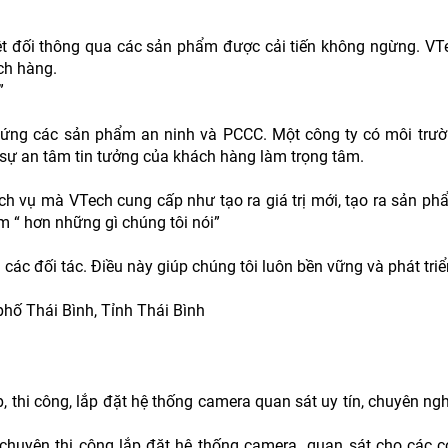
uyệt đối thông qua các sản phẩm được cải tiến không ngừng. VT
ch hàng.
”
g ứng các sản phẩm an ninh và PCCC. Một công ty có môi trườ
 sự an tâm tin tưởng của khách hàng làm trọng tâm.
ch vụ mà VTech cung cấp như tạo ra giá trị mới, tạo ra sản p
 “ hơn những gì chúng tôi nói”
các đối tác. Điều này giúp chúng tôi luôn bền vững và phát triể
phố Thái Bình, Tỉnh Thái Bình
thi công, lắp đặt hệ thống camera quan sát uy tín, chuyên ngh
 chuyên thi công lắp đặt hệ thống camera quan sát cho các c