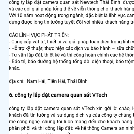
công ty lắp đặt camera quan sát Newtech Thái Bình được 
và các gói giải pháp tổng thể về viễn thông cho khách hàng
Với 10 năm hoạt động trong ngành, đặc biệt là lĩnh vực c
dựng được lòng tin tưởng tuyệt đối với nhiều khách hàng t
CÁC LĨNH VỰC PHÁT TRIỂN:
- Cung cấp vật tư, thiết bị và giải pháp toàn diện trong lĩnh
- Hỗ trợ kỹ thuật, thực hiện các dịch vụ bảo hành – sữa ch
- Tư vấn lắp đặt, thiết kế và thi công hoàn chỉnh các hệ th
- Bảo trì, bảo dưỡng hệ thống tổng đài điện thoại, báo tr
khác.
địa chỉ: Nam Hải, Tiền Hải, Thái Bình
6. công ty lắp đặt camera quan sát VTech
công ty lắp đặt camera quan sát VTech xin gởi lời chào,
khách đã tin tưởng và sử dụng dịch vụ của công ty chúng 
mê công nghệ. chúng tôi luôn mang đến cho khách hàng n
phân phối và thi công lắp đặt: về hệ thống Camera an ni