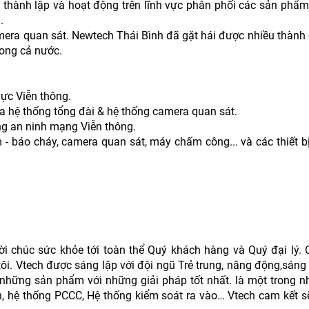
thành lập và hoạt động trên lĩnh vực phân phối các sản phẩm 
.
amera quan sát. Newtech Thái Bình đã gặt hái được nhiều thành
rong cả nước.
 vực Viễn thông.
ữa hệ thống tổng đài & hệ thống camera quan sát.
ống an ninh mạng Viễn thông.
ộm - báo cháy, camera quan sát, máy chấm công... và các thiết 
 lời chúc sức khỏe tới toàn thể Quý khách hàng và Quý đại lý.
tôi. Vtech được sáng lập với đội ngũ Trẻ trung, năng động,sán
hững sản phẩm với những giải pháp tốt nhất. là một trong n
nh, hệ thống PCCC, Hệ thống kiểm soát ra vào… Vtech cam kết 