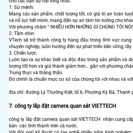
cho các bạn sự hài lòng nhất.
1: Sứ mệnh:
Mang các sản phẩm, chất lượng tốt, có giá trị an toàn t
và nỗ lực hết mình, mang đến sự an tâm tin tưởng cho khá
Với phương châm “ NHIỀU HƠN NHỮNG GÌ CHÚNG TÔI NÓI
2. Tầm nhìn:
VTech sẽ trở thành công ty hàng đầu trong lĩnh vực cun
chuyên nghiệp, luôn hướng đến sự phát triển bền vững, lấy
3. Chiến lược:
Luôn tạo ra sự khác biệt và độc đáo trong sản phẩm và dị
lượng tốt hơn và giá thành giảm hơn… gắn với phương châm
Trung thực và thẳng thắn.
Đó chính là chuẩn mực cư xử của chúng tôi với nhau và với 
địa chỉ: đường Lý Thường Kiệt, tổ 6, Phường Kỳ Bá, Thành 
7. công ty lắp đặt camera quan sát VIETTECH
công ty lắp đặt camera quan sát VIETTECH nhận cung cấp, 
bàn các tỉnh thành trên cả nước.
Với đội ngũ kỹ thuật có tay nghề nhiều năm kinh nghiệm