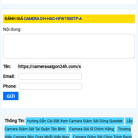
ĐÁNH GIÁ
CAMERA DH-HAC-HFW1500TP-A
Nội dung:
Tên:
Email:
Phone:
Thông Tin:
Hướng Dẫn Cài Đặt Xem Camera Giám Sát Dòng Questek
Lắp
Camera Giám Sát Tại Quận Tân Bình
Camera Giá Sỉ Chính Hãng
Thương
Hiệu Camera Bán Chạy Nhất Hiện Nay
Camera Giám Sát Công Trình Đang