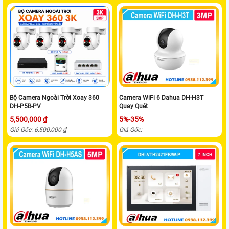
Bộ Camera Ngoài Trời Xoay 360
Camera WiFi 6 Dahua DH-H3T
DH-P5B-PV
Quay Quét
5,500,000 ₫
5%-35%
Giá Gốc: 6,500,000 ₫
Giá Gốc: