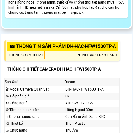
nghệ hồng ngoại thông minh, thiết kế vỏ chống thời tiết nắng mưa IP67,
hình ảnh HD siêu nét nhìn xa đến 30 mét, phù hợp lắp đặt cho căn hộ
chung cư, trung tâm thương mại, bệnh viện, v. v.
📖 THÔNG TIN SẢN PHẨM DH-HAC-HFW1500TP-A
THÔNG SỐ KỸ THUẬT
CHÍNH SÁCH BẢO HÀNH
THÔNG CHI TIẾT CAMERA DH-HAC-HFW1500TP-A
Sản Xuất
Dahua
🎬 Model Camera Quan Sát
DH-HAC-HFW1500TP-A
💯 Độ phân giải
3k
⚙ Công nghệ
AHD CVI TVI BCS
✪ Tầm nhìn ban đêm
Hồng Ngoại 30m
₪ Chống ngược sáng
Cân Bằng Ánh Sáng BLC
🎨 Thiết kế
Thân Plastic
☣️ Chức năng
Thu Âm