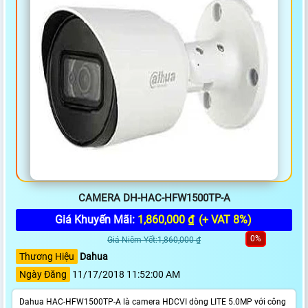
CAMERA DH-HAC-HFW1500TP-A
Giá Khuyến Mãi:
1,860,000 ₫
(+ VAT 8%)
0%
Giá Niêm Yết:1,860,000 ₫
Thương Hiệu
Dahua
Ngày Đăng
11/17/2018 11:52:00 AM
Dahua HAC-HFW1500TP-A là camera HDCVI dòng LITE 5.0MP với công