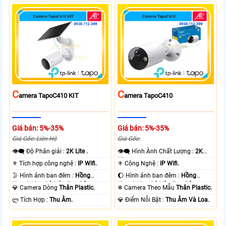
C
C
Amera TapoC410 KIT
Amera TapoC410
Giá bán: 5%-35%
Giá bán: 5%-35%
Giá Gốc: Liên Hệ
Giá Gốc:
👁️‍🗨 Độ Phân giải :
2K Lite .
👁️‍🗨 Hình Ành Chất Lượng :
2K
Lite .
⚜️ Tích hợp công nghệ :
IP Wifi.
⚜️ Công Nghệ :
IP Wifi.
🌛 Hình ảnh ban đêm :
Hồng
🌔 Hình ảnh ban đêm :
Hồng
Ngoại 10m Có Màu Ban Ðêm.
Ngoại 10m Có Màu Ban Ðêm.
💎 Camera Dòng
Thân Plastic.
❄ Camera Theo Mẫu
Thân Plastic.
️ლ Tích Hợp :
Thu Âm.
️💎 Điểm Nỗi Bật :
Thu Âm Và Loa.