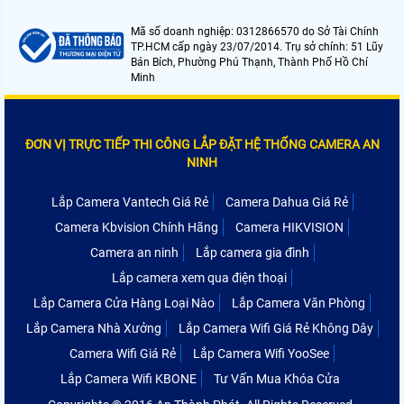
Mã số doanh nghiệp: 0312866570 do Sở Tài Chính
TP.HCM cấp ngày 23/07/2014. Trụ sở chính: 51 Lũy
Bán Bích, Phường Phú Thạnh, Thành Phố Hồ Chí
Minh
ĐƠN VỊ TRỰC TIẾP THI CÔNG LẮP ĐẶT HỆ THỐNG CAMERA AN
NINH
Lắp Camera Vantech Giá Rẻ
Camera Dahua Giá Rẻ
Camera Kbvision Chính Hãng
Camera HIKVISION
Camera an ninh
Lắp camera gia đình
Lắp camera xem qua điện thoại
Lắp Camera Cửa Hàng Loại Nào
Lắp Camera Văn Phòng
Lắp Camera Nhà Xưởng
Lắp Camera Wifi Giá Rẻ Không Dây
Camera Wifi Giá Rẻ
Lắp Camera Wifi YooSee
Lắp Camera Wifi KBONE
Tư Vấn Mua Khóa Cửa