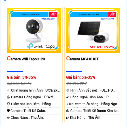
C
C
Amera Wifi TapoC120
Amera MC410 KIT
Giá bán: 5%-35%
Giá bán: 5%-35%
Giá Gốc: Liên hệ
Giá Gốc: 00 ₫
🔅 Chất lượng hình Ảnh :
Ultra 2k +
🔆 Hình Ảnh Sắc nét :
FULL HD
.
1080P .
👍 Camera Công nghệ :
IP Wifi.
🌠 Công Nghệ Hình Ảnh :
IP.
💥 Giám sát Ban Đêm :
Hồng
⭐ Khi xem thiếu sáng :
Hồng Ngoại
Ngoại 10m Hồng Ngoại SMD.
10m Hồng Ngoại SMD.
🛡 Camera Thiết Kế
Cube.
🕸️ Camera Thiết Kế
Dome Kim loại
+ Nhựa.
️☣️ Chức Năng :
Thu Âm.
️✔️ Khả Năng :
Thu Âm.