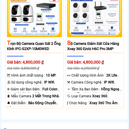
T
B
Rọn Bộ Camera Quan Sát 2 Ống
Ộ Camera Giám Sát Cửa Hàng
Kính IPC-S2XP-10M0WED
Xoay 360 Ezviz H6C Pro 3MP
Giá bán: 4,800,000 ₫
Giá bán: 4,800,000 ₫
Giá Gốc: 6,800,000 ₫
Giá Gốc: 6,200,000 ₫
🦉 Hình ảnh chất lượng :
10 MP.
️👀 Chất lượng hình Ảnh :
2K Lite .
🕉️ Sử dụng công nghệ :
IP Wifi.
⚒ Camera Công nghệ :
IP Wifi.
❈ Giám sát Ban Đêm :
Full Color
🔅 Tầm Xa Ban Đêm :
Hồng Ngoại
20m Có Màu Ban Ðêm.
10m Hồng Ngoại Smart IR.
🐜 Mẫu Camera
2 Mắt Trong Nhà.
💦 Loại Camera
Xoay 360.
️🔔 Đặt Điểm :
Báo Động Chuyển
️ƒ Chức Năng :
Xoay 360 Thu Âm.
Động.