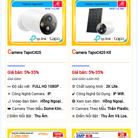
C
C
Amera TapoC425
Amera TapoC425 Kit
Giá bán: 5%-35%
Giá bán: 5%-35%
Giá Gốc:
Giá Gốc: Liên Hệ
️👀 Độ sắc nét :
FULL HD 1080P .
💯 Chất lượng hình :
2K Lite .
⚜️ Công Nghệ Camera :
IP.
🌠 Công Nghệ Sử Dụng :
IP Wifi.
🌙 Video Ban Đêm :
Hồng Ngoại
🔴 Xem ban đêm :
Hồng Ngoại
10m Hồng Ngoại SMD.
15m Có Màu Ban Ðêm.
👑 Camera Theo Mẫu
Dome Kim
⛓ Camera Theo Mẫu
Thân Plastic.
loại + Nhựa.
️ƒ Điểm Nỗi Bật :
Thu Âm.
️☣️ Điểm Nỗi Bật :
Thu Âm Và Loa.