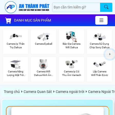
DANH MỤC SẢN PHẨM
Camera Ip Thân
Camera Eyeball
Báo Gia Camera
Camera Sử Dụng
Trụ Dahua
Wifi Dahua
Chip Sony Dahua
Camera Năng
Camera Wifi
Camera Ip Có
Lắp Camera
Lượng Mặt Trời
Dahua Hình Ảnh
Thu Âm Vantech
WifiThân Ezviz
Dahua
3K
›
›
›
Trang chủ
Camera Quan Sát
Camera ngoài trời
Camera Ngoài Tr