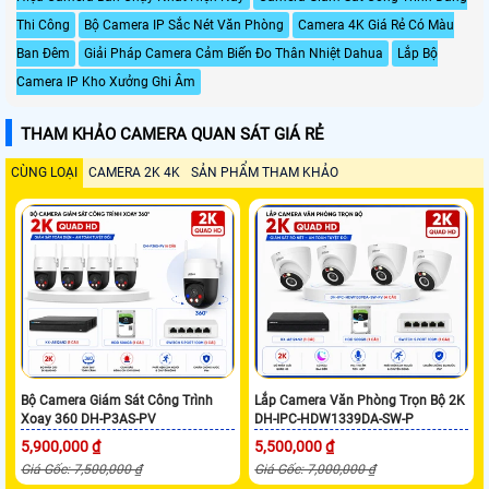
Thi Công
Bộ Camera IP Sắc Nét Văn Phòng
Camera 4K Giá Rẻ Có Màu
Ban Đêm
Giải Pháp Camera Cảm Biến Đo Thân Nhiệt Dahua
Lắp Bộ
Camera IP Kho Xưởng Ghi Âm
THAM KHẢO CAMERA QUAN SÁT GIÁ RẺ
CÙNG LOẠI
CAMERA 2K 4K
SẢN PHẨM THAM KHẢO
Bộ Camera Giám Sát Công Trình
Lắp Camera Văn Phòng Trọn Bộ 2K
Xoay 360 DH-P3AS-PV
DH-IPC-HDW1339DA-SW-P
5,900,000 ₫
5,500,000 ₫
Giá Gốc: 7,500,000 ₫
Giá Gốc: 7,000,000 ₫