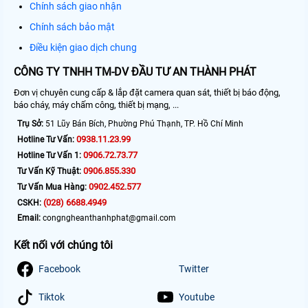
Chính sách giao nhận
Chính sách bảo mật
Điều kiện giao dịch chung
CÔNG TY TNHH TM-DV ĐẦU TƯ AN THÀNH PHÁT
Đơn vị chuyên cung cấp & lắp đặt camera quan sát, thiết bị báo động,
báo cháy, máy chấm công, thiết bị mạng, ...
Trụ Sở:
51 Lũy Bán Bích, Phường Phú Thạnh, TP. Hồ Chí Minh
0938.11.23.99
Hotline Tư Vấn:
0906.72.73.77
Hotline Tư Vấn 1:
0906.855.330
Tư Vấn Kỹ Thuật:
0902.452.577
Tư Vấn Mua Hàng:
(028) 6688.4949
CSKH:
Email:
congngheanthanhphat@gmail.com
Kết nối với chúng tôi
Facebook
Twitter
Tiktok
Youtube