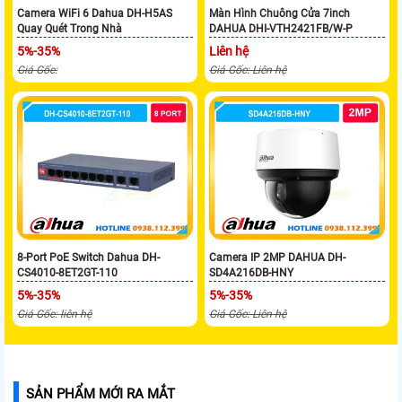
Camera WiFi 6 Dahua DH-H5AS
Màn Hình Chuông Cửa 7inch
Quay Quét Trong Nhà
DAHUA DHI-VTH2421FB/W-P
5%-35%
Liên hệ
Giá Gốc:
Giá Gốc: Liên hệ
8-Port PoE Switch Dahua DH-
Camera IP 2MP DAHUA DH-
CS4010-8ET2GT-110
SD4A216DB-HNY
5%-35%
5%-35%
Giá Gốc: liên hệ
Giá Gốc: Liên hệ
SẢN PHẨM MỚI RA MẮT