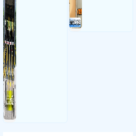
đối soát, tính tiền xe xe ra
khỏi bãi