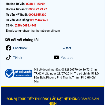
0938.11.23.99
Hotline Tư Vấn:
0906.72.73.77
Hotline Tư Vấn 1:
0906.855.330
Tư Vấn Kỹ Thuật:
0902.452.577
Tư Vấn Mua Hàng:
(028) 6688.4949
CSKH:
Email:
congngheanthanhphat@gmail.com
Kết nối với chúng tôi
Facebook
Twitter
Tiktok
Youtube
Mã số doanh nghiệp: 0312866570 do Sở Tài Chính
TP.HCM cấp ngày 23/07/2014. Trụ sở chính: 51 Lũy
Bán Bích, Phường Phú Thạnh, Thành Phố Hồ Chí
Minh
ĐƠN VỊ TRỰC TIẾP THI CÔNG LẮP ĐẶT HỆ THỐNG CAMERA AN
NINH