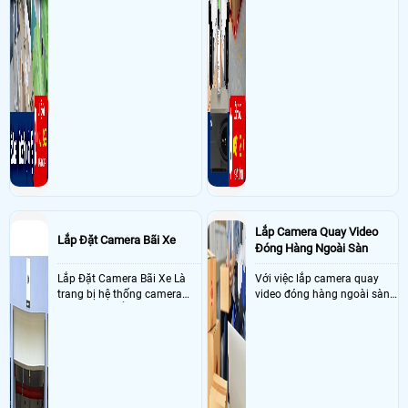
Lắp Camera Quay Video
Lắp Đặt Camera Bãi Xe
Đóng Hàng Ngoài Sàn
Lắp Đặt Camera Bãi Xe Là
Với việc lắp camera quay
trang bị hệ thống camera
video đóng hàng ngoài sàn
nhận diện biển số tại khu
thì đây là một giải pháp
vực cổng của các bãi giữ xe
camera cực kì cần thiết cho
kết hợp với phần mềm quản
các shop kinh doanh online
lý để ghi nhận lượt xe ra vào
đều nên sử dụng để có thể
chụp hình thông tin xe và
bảo vệ quyền lợi shop tránh
biển số lưu trực tiếp về máy
được các tình trạng bị đánh
tinh trạm để nhân viên tiện
mất cắp hàng hóa