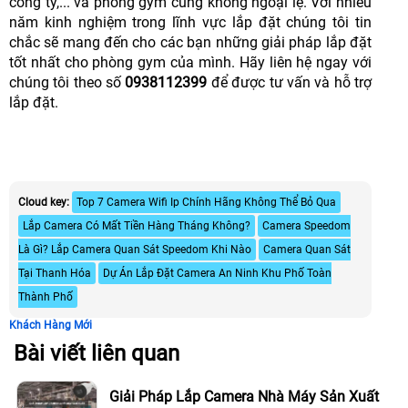
công ty,... và phòng gym cũng không ngoại lệ. Với nhiều
năm kinh nghiệm trong lĩnh vực lắp đặt chúng tôi tin
chắc sẽ mang đến cho các bạn những giải pháp lắp đặt
tốt nhất cho phòng gym của mình. Hãy liên hệ ngay với
chúng tôi theo số
0938112399
để được tư vấn và hỗ trợ
lắp đặt.
Cloud key:
Top 7 Camera Wifi Ip Chính Hãng Không Thể Bỏ Qua
Lắp Camera Có Mất Tiền Hàng Tháng Không?
Camera Speedom
Là Gì? Lắp Camera Quan Sát Speedom Khi Nào
Camera Quan Sát
Tại Thanh Hóa
Dự Án Lắp Đặt Camera An Ninh Khu Phố Toàn
Thành Phố
Khách Hàng Mới
Bài viết liên quan
Giải Pháp Lắp Camera Nhà Máy Sản Xuất