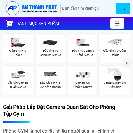
DANH MỤC SẢN PHẨM
Đầu Ghi IP Ai
Đầu Thu 16
Đầu Thu Camera
Đầu Ghi 8 Ổ Cứng
Dahua
Camerah Dahua
32 Kênh Dahua
Dahua
Đầu Ghi Camera
Đầu Ghi Hình Ip
Camera Có
Camera Xoay 360
Ip 4k Dahua
32 Kênh Dahua
Chống Ngược
Hikvision
Sáng Ezviz
Giải Pháp Lắp Đặt Camera Quan Sát Cho Phòng
Tập Gym
Phòng GYM là nơi có rất nhiều người qua lại, chính vì