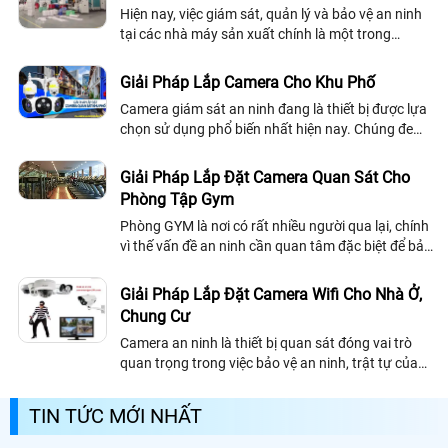
Hiện nay, việc giám sát, quản lý và bảo vệ an ninh
tại các nhà máy sản xuất chính là một trong
những vấn đề đang được nhiều chủ nhà máy quan
tâm hàng đầu. Và hôm nay An Thành...
Giải Pháp Lắp Camera Cho Khu Phố
Camera giám sát an ninh đang là thiết bị được lựa
chọn sử dụng phổ biến nhất hiện nay. Chúng đem
lại những giải pháp lắp camera cho khu phố tối ưu
bảo vệ an ninh hiệu quả
Giải Pháp Lắp Đặt Camera Quan Sát Cho
Phòng Tập Gym
Phòng GYM là nơi có rất nhiều người qua lại, chính
vì thế vấn đề an ninh cần quan tâm đặc biệt để bảo
đảm an toàn cho khách hàng và chủ quản lý. Do
đó, việc lắp đặt camera quan...
Giải Pháp Lắp Đặt Camera Wifi Cho Nhà Ở,
Chung Cư
Camera an ninh là thiết bị quan sát đóng vai trò
quan trọng trong việc bảo vệ an ninh, trật tự của
nhà ở, chung cư,. . Thiết bị camera an ninh sẽ giúp
bạn quan sát được mọi lúc...
TIN TỨC MỚI NHẤT