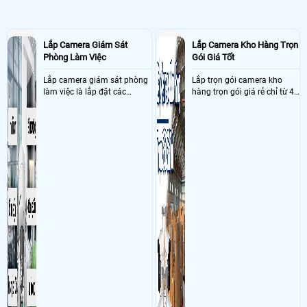
Lắp Camera Giám Sát
Lắp Camera Kho Hàng Trọn
Phòng Làm Việc
Gói Giá Tốt
Lắp camera giám sát phòng
Lắp trọn gói camera kho
làm việc là lắp đặt các
hàng trọn gói giá rẻ chỉ từ 4
camera ghi hình ảnh sắc nét
triệu đồng sở hữu ngày trọn
và âm thanh trong phòng
bộ gồm 4 camera, 1 đầu ghi
làm việc với mục đích giám
hình, ổ cứng, switch mang
sát quá trình làm việc của
đến giải pháp giám sát kho
nhân viên, bảo vệ tài sản,
hàng 24/7 ổn định với độ
theo dõi an ninh trong thời
sắc nét cao
gian thực qua điện thoại
hoặc máy tính từ xa