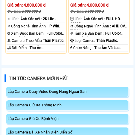
Giá bán: 4,800,000 ₫
Giá bán: 4,000,000 ₫
Giá Gốc: 5,900,000 ₫
Giá Gốc: 5,600,000 ₫
🔅 Hình Ảnh Sắc nét :
2K Lite .
🦉 Hình Ảnh Sắc nét :
FULL HD
1080P .
✳️ Công Nghệ Hình Ảnh :
IP Wifi.
⚙ Công Nghệ Hình Ảnh :
AHD CVI
TVI BCS.
❂ Xem Được Ban Đêm :
Full Color
❈ Tầm Xa Ban Đêm :
Full Color
30m Có Màu Ban Ðêm.
20m Có Màu Ban Ðêm.
🐜 Camera Theo Mẫu
Thân Plastic.
🐉️ Loại Camera
Thân Plastic.
️🛃 Đặt Điểm :
Thu Âm.
️₤ Chức Năng :
Thu Âm Và Loa.
TIN TỨC CAMERA MỚI NHẤT
Lắp Camera Quay Video Đóng Hàng Ngoài Sàn
Lắp Camera Giữ Xe Thông Minh
Lắp Camera Giữ Xe Bệnh Viện
Lắp Camera Bãi Xe Nhận Diện Biển Số