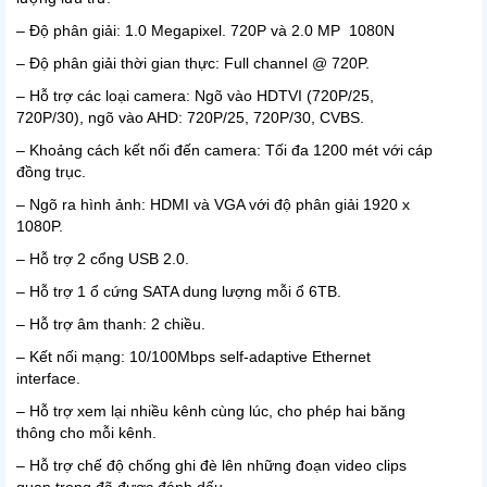
– Độ phân giải: 1.0 Megapixel. 720P và 2.0 MP 1080N
– Độ phân giải thời gian thực: Full channel @ 720P.
– Hỗ trợ các loại camera: Ngõ vào HDTVI (720P/25,
720P/30), ngõ vào AHD: 720P/25, 720P/30, CVBS.
– Khoảng cách kết nối đến camera: Tối đa 1200 mét với cáp
đồng trục.
– Ngõ ra hình ảnh: HDMI và VGA với độ phân giải 1920 x
1080P.
– Hỗ trợ 2 cổng USB 2.0.
– Hỗ trợ 1 ổ cứng SATA dung lượng mỗi ổ 6TB.
– Hỗ trợ âm thanh: 2 chiều.
– Kết nối mạng: 10/100Mbps self-adaptive Ethernet
interface.
– Hỗ trợ xem lại nhiều kênh cùng lúc, cho phép hai băng
thông cho mỗi kênh.
– Hỗ trợ chế độ chống ghi đè lên những đoạn video clips