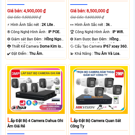
Giá bán: 4,900,000 ₫
Giá bán: 8,500,000 ₫
Giá Gốc: 9,500,000 ₫
Giá Gốc: 9,600,000 ₫
️⚡ Hình Ảnh Sắc nét :
2K Lite .
️👀 Hình Ảnh Sắc nét :
3k .
®️ Công Nghệ Hình Ảnh :
IP POE.
🏆 Công Nghệ Hình Ảnh :
IP Wifi.
❂ Giám sát Ban Đêm :
Hồng Ngoại
❂ Xem Được Ban Đêm :
Hồng
30m Có Màu Ban Ðêm.
Ngoại 30m Có Màu Ban Ðêm.
🐉️ Thiết Kế Camera
Dome Kim loại
💦 Cấu Tạo Camera
IP67 xoay 360.
+ Nhựa.
️✔️ Đặt Điểm :
Thu Âm.
️💫 Khả Năng :
Thu Âm Và Loa.
L
L
Ắp Đặt Bộ 4 Camera Dahua Ghi
Ắp Đặt Bộ Camera Quan Sát
Âm Giá Rẻ
Công Ty