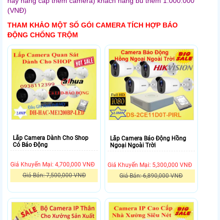
này nâng cấp thêm camera) khách hàng bù thêm 1.000.000
(VNĐ)
THAM KHẢO MỘT SỐ GÓI CAMERA TÍCH HỢP BÁO
ĐỘNG CHỐNG TRỘM
Lắp Camera Dành Cho Shop
Lắp Camera Báo Động Hồng
Có Báo Động
Ngoại Ngoài Trời
Giá Khuyến Mại: 4,700,000 VNĐ
Giá Khuyến Mại: 5,300,000 VNĐ
Giá Bán: 7,500,000 VNĐ
Giá Bán: 6,890,000 VNĐ