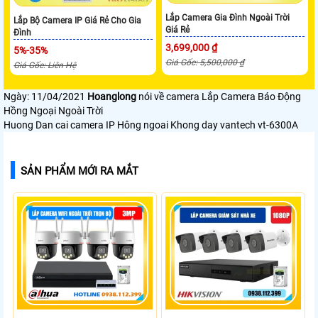
Lắp Camera Gia Đình Ngoài Trời
Lắp Bộ Camera IP Giá Rẻ Cho Gia
Giá Rẻ
Đình
3,699,000 ₫
5%-35%
Giá Gốc: 5,500,000 ₫
Giá Gốc: Liên Hệ
Ngày: 11/04/2021
Hoanglong
nói về camera Lắp Camera Báo Động
Hồng Ngoại Ngoài Trời
Huong Dan cai camera IP Hông ngoai Khong day vantech vt-6300A
SẢN PHẨM MỚI RA MẮT