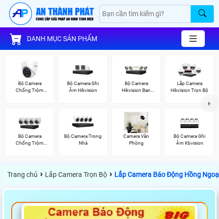
DANH MỤC SẢN PHẨM
Bộ Camera
Bộ Camera Ghi
Bộ Camera
Lắp Camera
Chống Trộm
Âm Hikvision
Hikvision Ban
Hikvision Trọn Bộ
Hikvision
Đêm Có Màu
Bô Camera
Bộ Camera Trong
Camera Văn
Bộ Camera Ghi
Chống Trộm
Nhà
Phòng
Âm Kbvision
Hikvision
›
›
Trang chủ
Lắp Camera Trọn Bộ
Lắp Camera Báo Động Hồng Ngoại 