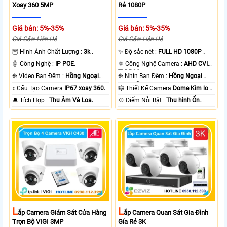
Xoay 360 5MP
Rẻ 1080P
Giá bán: 5%-35%
Giá bán: 5%-35%
Giá Gốc: Liên Hệ
Giá Gốc: Liên Hệ
🦉 Hình Ành Chất Lượng :
3k .
✨ Độ sắc nét :
FULL HD 1080P .
🤖️ Công Nghệ :
IP POE.
⚛️ Công Nghệ Camera :
AHD CVI
TVI BCS.
❈ Video Ban Đêm :
Hồng Ngoại
❈ Nhìn Ban Đêm :
Hồng Ngoại
30m ONVIF.
20m Hồng Ngoại Smart IR.
↕️ Cấu Tạo Camera
IP67 xoay 360.
🎼️ Thiết Kế Camera
Dome Kim loại
+ Nhựa.
️🔔 Tích Hợp :
Thu Âm Và Loa.
️💠 Điểm Nỗi Bật :
Thu hình Ổn
Định.
L
L
Ắp Camera Giám Sát Cửa Hàng
Ắp Camera Quan Sát Gia Đình
Trọn Bộ VIGI 3MP
Gía Rẻ 3K