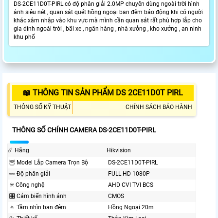
DS-2CE11D0T-PIRL có độ phân giải 2.0MP chuyên dùng ngoài trời hình
ảnh siêu nét , quan sát quét hồng ngoại ban đêm báo động khi có người
khác xâm nhập vào khu vực mà mình cần quan sát rất phù hợp lắp cho
gia đình ngoài trời , bãi xe , ngân hàng , nhà xưởng , kho xưởng , an ninh
khu phố
📖 THÔNG TIN SẢN PHẨM DS 2CE11D0T PIRL
THÔNG SỐ KỸ THUẬT
CHÍNH SÁCH BẢO HÀNH
THÔNG SỐ CHÍNH CAMERA DS-2CE11D0T-PIRL
☄️ Hãng
Hikvision
🦉 Model Lắp Camera Trọn Bộ
DS-2CE11D0T-PIRL
️👀 Độ phân giải
FULL HD 1080P
✳️ Công nghệ
AHD CVI TVI BCS
🎛 Cảm biến hình ảnh
CMOS
🔅 Tầm nhìn ban đêm
Hồng Ngoại 20m