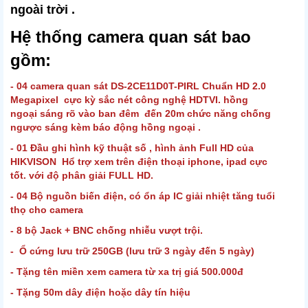
ngoài trời .
Hệ thống camera quan sát bao
gồm:
- 04 camera quan sát DS-2CE11D0T-PIRL Chuẩn HD 2.0
Megapixel cực kỳ sắc nét công nghệ HDTVI. hồng
ngoại sáng rõ vào ban đêm đến 20m chức năng chống
ngược sáng kèm báo động hồng ngoại .
- 01 Đầu ghi hình kỹ thuật số , hình ảnh Full HD của
HIKVISON Hổ trợ xem trên điện thoại iphone, ipad cực
tốt. với độ phân giải FULL HD.
- 04 Bộ nguồn biến điện, có ổn áp IC giải nhiệt tăng tuổi
thọ cho camera
- 8 bộ Jack + BNC chống nhiễu vượt trội.
- Ổ cứng lưu trữ 250GB (lưu trữ 3 ngày đến 5 ngày)
- Tặng tên miền xem camera từ xa trị giá 500.000đ
- Tặng 50m dây điện hoặc dây tín hiệu