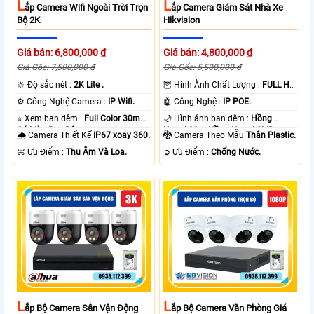
L
L
Ắp Camera Wifi Ngoài Trời Trọn
Ắp Camera Giám Sát Nhà Xe
Bộ 2K
Hikvision
Giá bán: 6,800,000 ₫
Giá bán: 4,800,000 ₫
Giá Gốc: 7,500,000 ₫
Giá Gốc: 5,500,000 ₫
🔆 Độ sắc nét :
2K Lite .
🦉 Hình Ành Chất Lượng :
FULL HD
1080P .
⚙ Công Nghệ Camera :
IP Wifi.
🤖️ Công Nghệ :
IP POE.
⭐ Xem ban đêm :
Full Color 30m
🌙 Hình ảnh ban đêm :
Hồng
Có Màu Ban Ðêm.
Ngoại 20m Hồng Ngoại SMD.
🌧️ Camera Thiết Kế
IP67 xoay 360.
🐉️ Camera Theo Mẫu
Thân Plastic.
️⌘ Ưu Điểm :
Thu Âm Và Loa.
️➲ Ưu Điểm :
Chống Nước.
L
L
Ắp Bộ Camera Sân Vận Động
Ắp Bộ Camera Văn Phòng Giá