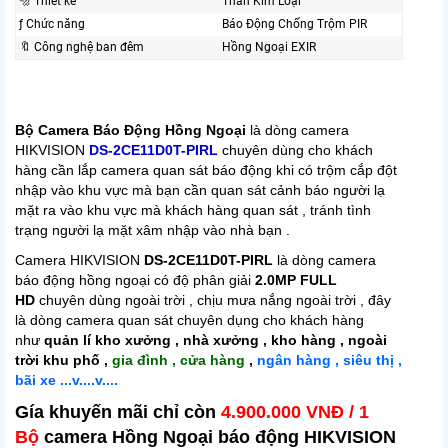
🔩 Thiết kế
Thân Kim Loại
ƒ Chức năng
Báo Động Chống Trộm PIR
🔖 Công nghệ ban đêm
Hồng Ngoại EXIR
Bộ Camera Báo Động Hồng Ngoại
là dòng camera
HIKVISION
DS-2CE11D0T-PIRL
chuyên dùng cho khách
hàng cần lắp camera quan sát báo động khi có trộm cắp đột
nhập vào khu vực mà bạn cần quan sát cảnh báo người lạ
mặt ra vào khu vực mà khách hàng quan sát , tránh tình
trạng người lạ mặt xâm nhập vào nhà bạn .
Camera HIKVISION
DS-2CE11D0T-PIRL
là dòng camera
báo động hồng ngoại có độ phân giải
2.0MP FULL
HD
chuyên dùng ngoài trời , chịu mưa nắng ngoài trời , đây
là dòng camera quan sát chuyên dụng cho khách hàng
như
quản lí kho xưởng , nhà xưởng , kho hàng , ngoài
trời khu phố ,
gia đình , cửa hàng
,
ngân hàng , siêu thị ,
bãi xe ...v....v....
Gía khuyến mãi chỉ còn
4.900.000 VNĐ / 1
Bộ
camera Hồng Ngoại báo động HIKVISION