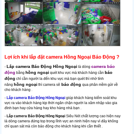
Lợi ích khi lắp đặt camera Hồng Ngoại Báo Động ?
Lắp camera Báo Động Hồng Ngoại
camera báo
-
là dòng
động
hồng ngoại
báo
bằng
quét khu vực mà khách hàng cần
động
chỉ cần người la đến khu vực mà bạn quét thì nhờ tính
hồng ngoại
báo động
năng
thì camera sẽ
qua phân mềm gửi về
cho khách hàng .
-
Lắp camera Báo Động Hồng Ngoại
giúp khách hàng kiểm soát khu
vực ra vào khách hàng kịp thời ngăn chặn người la xâm nhập vào gia
đình bạn hay cửa hàng hay kho hàng nhà bạn .
-
Lắp camera Báo Động Hồng Ngoại
Siêu Nét chất lượng cao hiện nay
là dòng camera đứng top trong lĩnh vực an ninh hiện nay vì đây không
chỉ quan sát mà còn báo động cho khách hàng khi cần thiết .