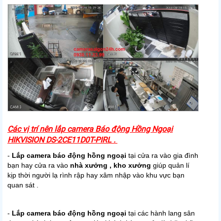
Các vị trí nên lắp camera Báo động Hồng Ngoại
HIKVISION DS-2CE11D0T-PIRL .
-
Lắp camera báo động hồng ngoại
tại cửa ra vào gia đình
bạn hay cửa ra vào
nhà xưởng , kho xưởng
giúp quản lí
kịp thời người lạ rình rập hay xâm nhập vào khu vực bạn
quan sát .
-
Lắp camera báo động hồng ngoại
tại các hành lang sân