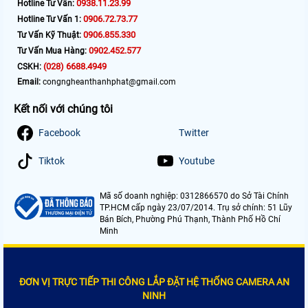
0938.11.23.99
Hotline Tư Vấn:
0906.72.73.77
Hotline Tư Vấn 1:
0906.855.330
Tư Vấn Kỹ Thuật:
0902.452.577
Tư Vấn Mua Hàng:
(028) 6688.4949
CSKH:
Email:
congngheanthanhphat@gmail.com
Kết nối với chúng tôi
Facebook
Twitter
Tiktok
Youtube
Mã số doanh nghiệp: 0312866570 do Sở Tài Chính
TP.HCM cấp ngày 23/07/2014. Trụ sở chính: 51 Lũy
Bán Bích, Phường Phú Thạnh, Thành Phố Hồ Chí
Minh
ĐƠN VỊ TRỰC TIẾP THI CÔNG LẮP ĐẶT HỆ THỐNG CAMERA AN
NINH