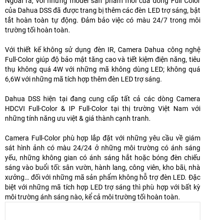
Ngoài ra, với những model sản phẩm mới của dòng Full Color
của Dahua DSS đã được trang bị thêm các đèn LED trợ sáng, bật
tắt hoàn toàn tự động. Đảm bảo việc có màu 24/7 trong môi
trường tối hoàn toàn.
Với thiết kế không sử dụng đèn IR, Camera Dahua công nghệ
Full-Color giúp độ bảo mật tăng cao và tiết kiệm điện năng, tiêu
thụ không quá 4W với những mã không dùng LED; không quá
6,6W với những mã tích hợp thêm đèn LED trợ sáng.
Dahua DSS hiện tại đang cung cấp tất cả các dòng Camera
HDCVI Full-Color & IP Full-Color tại thị trường Việt Nam với
những tính năng ưu việt & giá thành cạnh tranh.
Camera Full-Color phù hợp lắp đặt với những yêu cầu về giám
sát hình ảnh có màu 24/24 ở những môi trường có ánh sáng
yếu, những không gian có ánh sáng hắt hoặc bóng đèn chiếu
sáng vào buổi tối: sân vườn, hành lang, công viên, kho bãi, nhà
xưởng… đối với những mã sản phẩm không hỗ trợ đèn LED. Đặc
biệt với những mã tích hợp LED trợ sáng thì phù hợp với bất kỳ
môi trường ánh sáng nào, kể cả môi trường tối hoàn toàn.