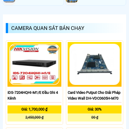
CAMERA QUAN SÁT BÁN CHẠY
iDS-7204HQHI-M1/E Đầu Ghi 4
Card Video Putput Cho Giải Pháp
Kênh
Video Wall DH-VDC0605H-M70
Giá: 1,700,000 ₫
Giá: 30%
2,450,000 ₫
00 ₫