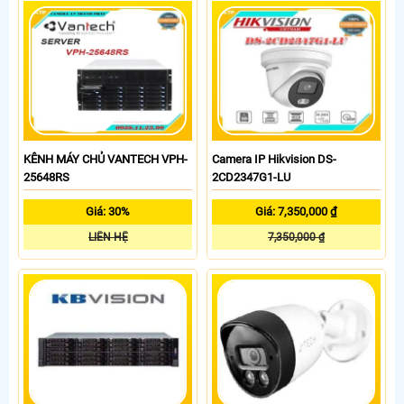
KÊNH MÁY CHỦ VANTECH VPH-
Camera IP Hikvision DS-
25648RS
2CD2347G1-LU
Giá: 30%
Giá: 7,350,000 ₫
LIÊN HỆ
7,350,000 ₫