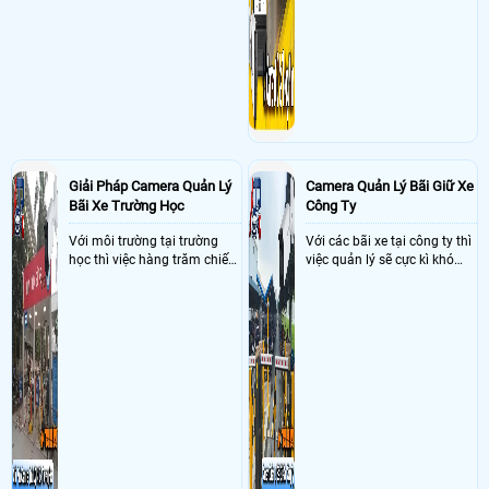
Giải Pháp Camera Quản Lý
Camera Quản Lý Bãi Giữ Xe
Bãi Xe Trường Học
Công Ty
Với môi trường tại trường
Với các bãi xe tại công ty thì
học thì việc hàng trăm chiếc
việc quản lý sẽ cực kì khó
xe vào trường cùng lúc vậy
khăn vậy nên việc áp dụng
nên việc quản lý và đảm báo
camera quản lý bãi xe thông
số lượng xe vào một lần là
minh sẽ giúp bãi giữ xe tại
điều cực kì khó để quản lý,
công ty giải quyết nhanh
vậy nên việc áp dụng giải
được các vấn đề tồn đọng
pháp camera quản lý bãi xe
trong việc quản lý bãi xe thủ
trường học sẽ cực kì đáng
công
đầu tư giúp nhanh chóng
giải quyết vấn đề này