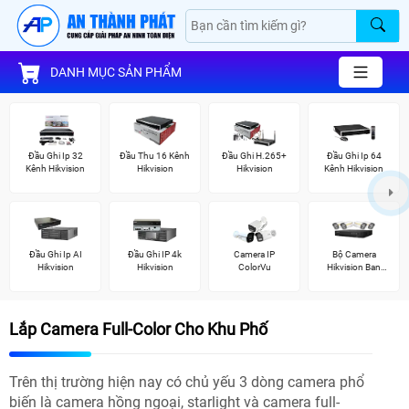
DANH MỤC SẢN PHẨM
Đầu Ghi Ip 32
Đầu Thu 16 Kênh
Đầu Ghi H.265+
Đầu Ghi Ip 64
Kênh Hikvision
Hikvision
Hikvision
Kênh Hikvision
Đầu Ghi Ip AI
Đầu Ghi IP 4k
Camera IP
Bộ Camera
Hikvision
Hikvision
ColorVu
Hikvision Ban
Đêm Có Màu
Lắp Camera Full-Color Cho Khu Phố
Trên thị trường hiện nay có chủ yếu 3 dòng camera phổ
biến là camera hồng ngoại, starlight và camera full-