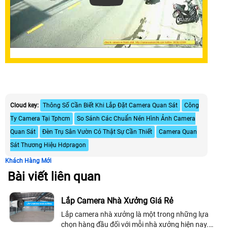
Cloud key:
Thông Số Cần Biết Khi Lắp Đặt Camera Quan Sát
Công
Ty Camera Tại Tphcm
So Sánh Các Chuẩn Nén Hình Ảnh Camera
Quan Sát
Đèn Trụ Sân Vườn Có Thật Sự Cần Thiết
Camera Quan
Sát Thương Hiệu Hdpragon
Khách Hàng Mới
Bài viết liên quan
Lắp Camera Nhà Xưởng Giá Rẻ
Lắp camera nhà xưởng là một trong những lựa
chọn hàng đầu đối với mỗi nhà xưởng hiện nay.