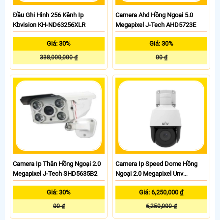
Đầu Ghi Hình 256 Kênh Ip
Camera Ahd Hồng Ngoại 5.0
Kbvision KH-ND63256XLR
Megapixel J-Tech AHD5723E
Giá: 30%
Giá: 30%
338,000,000 ₫
00 ₫
Camera Ip Thân Hồng Ngoại 2.0
Camera Ip Speed Dome Hồng
Megapixel J-Tech SHD5635B2
Ngoại 2.0 Megapixel Unv
IPC672LR-ADUPKF40
Giá: 30%
Giá: 6,250,000 ₫
00 ₫
6,250,000 ₫