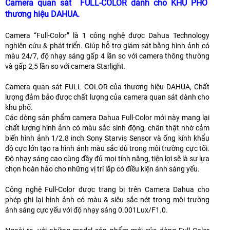
Camera quan sát FULL-COLOR dành cho KHU PHỐ
thương hiệu DAHUA.
Camera “Full-Color” là 1 công nghệ được Dahua Technology
nghiên cứu & phát triển. Giúp hỗ trợ giám sát bằng hình ảnh có
màu 24/7, độ nhạy sáng gấp 4 lần so với camera thông thường
và gấp 2,5 lần so với camera Starlight.
Camera quan sát FULL COLOR của thương hiệu DAHUA, Chất
lượng đảm bảo được chất lượng của camera quan sát dành cho
khu phố.
Các dòng sản phẩm camera Dahua Full-Color mới này mang lại
chất lượng hình ảnh có màu sắc sinh động, chân thật nhờ cảm
biến hình ảnh 1/2.8 inch Sony Starvis Sensor và ống kính khẩu
độ cực lớn tạo ra hình ảnh màu sắc dù trong môi trường cực tối.
Độ nhạy sáng cao cùng đầy đủ mọi tính năng, tiện lợi sẽ là sự lựa
chọn hoàn hảo cho những vị trí lắp có điều kiện ánh sáng yếu.
Công nghệ Full-Color được trang bị trên Camera Dahua cho
phép ghi lại hình ảnh có màu & siêu sắc nét trong môi trường
ánh sáng cực yếu với độ nhạy sáng 0.001Lux/F1.0.