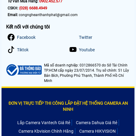
0902.452.577
Tư Vấn Mua Hàng:
(028) 6688.4949
CSKH:
Email:
congngheanthanhphat@gmail.com
Kết nối với chúng tôi
Facebook
Twitter
Tiktok
Youtube
Mã số doanh nghiệp: 0312866570 do Sở Tài Chính
TP.HCM cấp ngày 23/07/2014. Trụ sở chính: 51 Lũy
Bán Bích, Phường Phú Thạnh, Thành Phố Hồ Chí
Minh
ĐƠN VỊ TRỰC TIẾP THI CÔNG LẮP ĐẶT HỆ THỐNG CAMERA AN
NINH
Lắp Camera Vantech Giá Rẻ
Camera Dahua Giá Rẻ
Camera Kbvision Chính Hãng
Camera HIKVISION