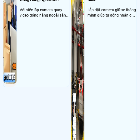
Với việc lắp camera quay
Lắp đặt camera giữ xe thông
video đóng hàng ngoài sàn
minh giúp tự động nhận diện
thì đây là một giải pháp
biển số nâng cao tính bảo
camera cực kì cần thiết cho
mật tài sản giảm thiểu tình
các shop kinh doanh online
trạng ùn tắc tại cửa ra vào
đều nên sử dụng để có thể
và cắt giảm chi phí thuê
bảo vệ quyền lợi shop tránh
nhân viên giữ xe
được các tình trạng bị đánh
mất cắp hàng hóa