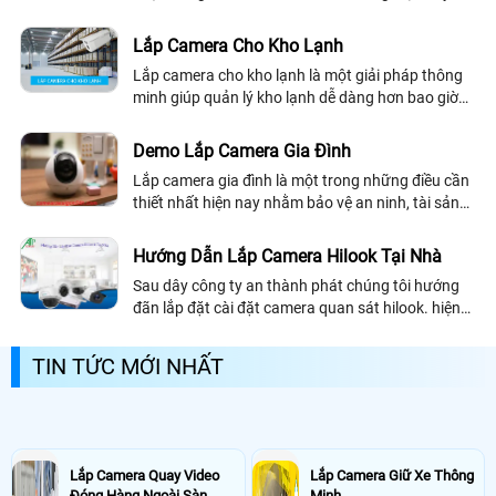
Chúng giúp cho bạn có thể giám sát mọi hoạt
động trong kho xưởng một cách dễ dàng mà
Lắp Camera Cho Kho Lạnh
không cần có mặt tại đó
Lắp camera cho kho lạnh là một giải pháp thông
minh giúp quản lý kho lạnh dễ dàng hơn bao giờ
hết. Và để sở hữu camera kho lạnh tốn nhiều chi
phí không? Nên Dùng loại nào? Lắp đặt...
Demo Lắp Camera Gia Đình
Lắp camera gia đình là một trong những điều cần
thiết nhất hiện nay nhằm bảo vệ an ninh, tài sản
cũng như sự an toàn của người thân trong gia
đình. Sau đây là bài viết cung cấp...
Hướng Dẫn Lắp Camera Hilook Tại Nhà
Sau dây công ty an thành phát chúng tôi hướng
đãn lắp đặt cài đặt camera quan sát hilook. hiện
nay rất nhiều dòng camera và thương hiệu khác
nhau. Thương hiệu camera hilook là...
TIN TỨC MỚI NHẤT
Lắp Camera Quay Video
Lắp Camera Giữ Xe Thông
Đóng Hàng Ngoài Sàn
Minh