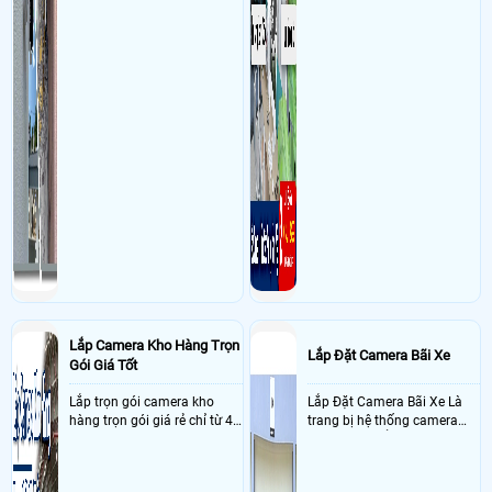
Lắp Camera Kho Hàng Trọn
Lắp Đặt Camera Bãi Xe
Gói Giá Tốt
Lắp trọn gói camera kho
Lắp Đặt Camera Bãi Xe Là
hàng trọn gói giá rẻ chỉ từ 4
trang bị hệ thống camera
triệu đồng sở hữu ngày trọn
nhận diện biển số tại khu
bộ gồm 4 camera, 1 đầu ghi
vực cổng của các bãi giữ xe
hình, ổ cứng, switch mang
kết hợp với phần mềm quản