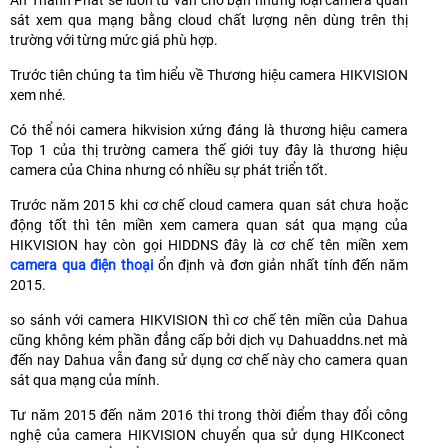
An Thành Phát sẽ luôn tư vấn cho bạn những loại camera quan
sát xem qua mạng bằng cloud chất lượng nên dùng trên thị
trường với từng mức giá phù hợp.
Trước tiên chúng ta tìm hiểu về Thương hiệu camera HIKVISION
xem nhé.
Có thể nói camera hikvision xứng đáng là thương hiệu camera
Top 1 của thị trường camera thế giới tuy đây là thương hiệu
camera của China nhưng có nhiều sự phát triển tốt.
Trước năm 2015 khi cơ chế cloud camera quan sát chưa hoặc
động tốt thì tên miền xem camera quan sát qua mạng của
HIKVISION hay còn gọi HIDDNS đây là cơ chế tên miền xem
camera qua điện thoại
ổn định và đơn giản nhất tính đến năm
2015.
so sánh với camera HIKVISION thì cơ chế tên miền của Dahua
cũng không kém phần đẳng cấp bởi dịch vụ Dahuaddns.net mà
đến nay Dahua vẫn đang sử dụng cơ chế này cho camera quan
sát qua mạng của mính.
Tư năm 2015 đến năm 2016 thi trong thời điểm thay đổi công
nghệ của camera HIKVISION chuyển qua sử dụng HIKconect