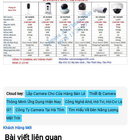
Cloud key:
Lắp Camera Cho Cửa Hàng Bán Lẻ
Thiết Bị Camera
Thông Minh Ứng Dụng Hiện Nay
Công Nghệ Ahd, Hd-Tvi, Hd-Cvi Là
Gì?
Công Ty Camera Tại Hà Tĩnh
Tìm Hiểu Về Đèn Năng Lượng
Mặt Trời
Khách Hàng Mới
Bài viết liên quan