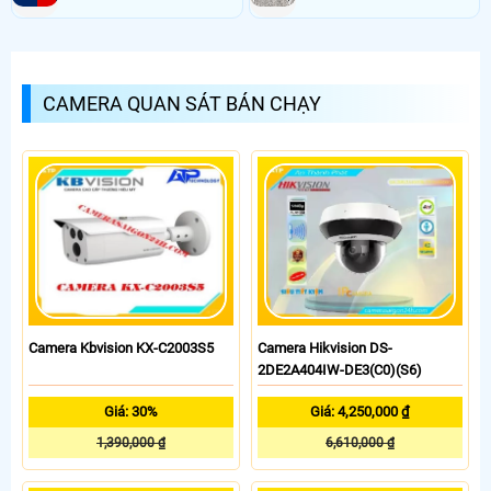
CAMERA QUAN SÁT BÁN CHẠY
Camera Kbvision KX-C2003S5
Camera Hikvision DS-
2DE2A404IW-DE3(C0)(S6)
Giá: 30%
Giá: 4,250,000 ₫
1,390,000 ₫
6,610,000 ₫