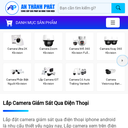
DANH MỤC SẢN PHẨM
Camera Ultra 2K
Camera Zoom
Camera Wifi 360
Camera Xoay 360
Kbvision
Kbvision
Kbvision Full
Kbvision
Color
Camera Phân Biệt
Lắp Camera IOT
Camera Có Auto
Camera
Người Kbvision
Kbvision
Traking Vantech
Visioncop Ban
Đêm Có Màu
Lắp Camera Giám Sát Qua Điện Thoại
Lắp đặt camera giám sát qua điện thoại iphone android
là nhu cấu thiết yếu ngày nay, Lắp camera xem trên điện