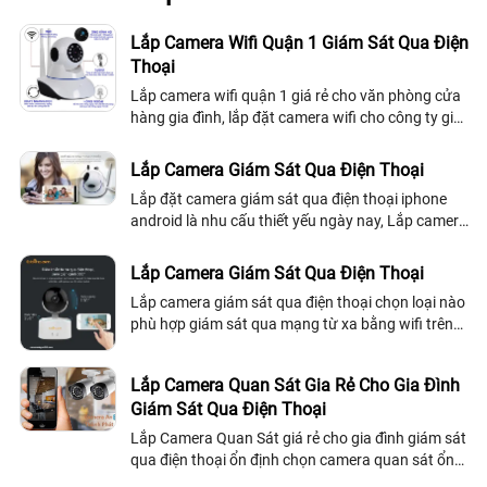
Lắp Camera Wifi Quận 1 Giám Sát Qua Điện
Thoại
Lắp camera wifi quận 1 giá rẻ cho văn phòng cửa
hàng gia đình, lắp đặt camera wifi cho công ty gia
đình uy tín hình ảnh HD công nghệ mới sử dụng
camera wifi chính hãng lắp tại quận 1 tiệu chí ổn
Lắp Camera Giám Sát Qua Điện Thoại
định mẫu phong phú đa dạng
Lắp đặt camera giám sát qua điện thoại iphone
android là nhu cấu thiết yếu ngày nay, Lắp camera
xem trên điện thoại như thế nào là ổn định và cơ
chế hoặt động của camera giám sát...
Lắp Camera Giám Sát Qua Điện Thoại
Lắp camera giám sát qua điện thoại chọn loại nào
phù hợp giám sát qua mạng từ xa bằng wifi trên
điện thoại ổn định giá rẻ, tiêu chí để chọn camera
giám sát qua điện thoại như thế...
Lắp Camera Quan Sát Gia Rẻ Cho Gia Đình
Giám Sát Qua Điện Thoại
Lắp Camera Quan Sát giá rẻ cho gia đình giám sát
qua điện thoại ổn định chọn camera quan sát ổn
định chính hãng giám sát 24/24 với công nghệ mới