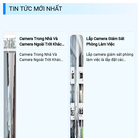
kết nối xem camera quan sát qua điện thoại bằng
TIN TỨC MỚI NHẤT
tên miền hoăc công nghệ cloud P2p
Camera Trong Nhà Và
Lắp Camera Giám Sát
Camera Ngoài Trời Khác
Phòng Làm Việc
Nhau Như Thế Nào
Camera Trong Nhà Và
Lắp camera giám sát phòng
Camera Ngoài Trời Khác
làm việc là lắp đặt các
Nhau ở tính năng chống
camera ghi hình ảnh sắc nét
nước và chống bụi của
và âm thanh trong phòng
camera
làm việc với mục đích giám
sát quá trình làm việc của
nhân viên, bảo vệ tài sản,
theo dõi an ninh trong thời
gian thực qua điện thoại
hoặc máy tính từ xa