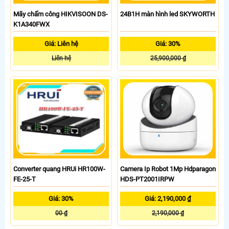
Mãy chấm công HIKVISOON DS-
24B1H màn hình led SKYWORTH
K1A340FWX
Giá: Liên hệ
Giá: 30%
Liên hệ
25,900,000 ₫
Converter quang HRUi HR100W-
Camera Ip Robot 1Mp Hdparagon
FE-25-T
HDS-PT2001IRPW
Giá: 30%
Giá: 2,190,000 ₫
00 ₫
2,190,000 ₫