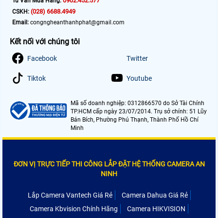
0902.452.577
Tư Vấn Mua Hàng:
(028) 6688.4949
CSKH:
Email:
congngheanthanhphat@gmail.com
Kết nối với chúng tôi
Facebook
Twitter
Tiktok
Youtube
Mã số doanh nghiệp: 0312866570 do Sở Tài Chính
TP.HCM cấp ngày 23/07/2014. Trụ sở chính: 51 Lũy
Bán Bích, Phường Phú Thạnh, Thành Phố Hồ Chí
Minh
ĐƠN VỊ TRỰC TIẾP THI CÔNG LẮP ĐẶT HỆ THỐNG CAMERA AN
NINH
Lắp Camera Vantech Giá Rẻ
Camera Dahua Giá Rẻ
Camera Kbvision Chính Hãng
Camera HIKVISION