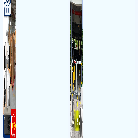
đến giải pháp giám sát kho
lý để ghi nhận lượt xe ra vào
hàng 24/7 ổn định với độ
chụp hình thông tin xe và
sắc nét cao
biển số lưu trực tiếp về máy
tinh trạm để nhân viên tiện
đối soát, tính tiền xe xe ra
khỏi bãi