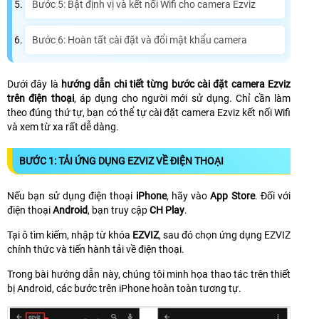
Bước 5: Bật định vị và kết nối Wifi cho camera Ezviz
Bước 6: Hoàn tất cài đặt và đổi mật khẩu camera
Dưới đây là
hướng dẫn chi tiết từng bước cài đặt camera Ezviz
trên điện thoại
, áp dụng cho người mới sử dụng. Chỉ cần làm
theo đúng thứ tự, bạn có thể tự cài đặt camera Ezviz kết nối Wifi
và xem từ xa rất dễ dàng.
BƯỚC 1: TẢI ỨNG DỤNG EZVIZ VỀ ĐIỆN THOẠI
Nếu bạn sử dụng điện thoại
iPhone
, hãy vào
App Store
. Đối với
điện thoại
Android
, bạn truy cập
CH Play
.
Tại ô tìm kiếm, nhập từ khóa
EZVIZ
, sau đó chọn ứng dụng EZVIZ
chính thức và tiến hành tải về điện thoại.
Trong bài hướng dẫn này, chúng tôi minh họa thao tác trên thiết
bị Android, các bước trên iPhone hoàn toàn tương tự.