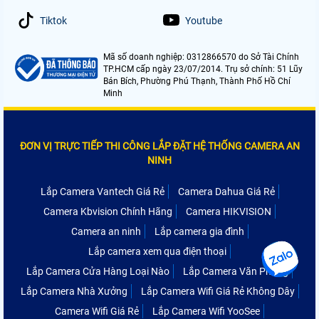
Tiktok
Youtube
Mã số doanh nghiệp: 0312866570 do Sở Tài Chính
TP.HCM cấp ngày 23/07/2014. Trụ sở chính: 51 Lũy
Bán Bích, Phường Phú Thạnh, Thành Phố Hồ Chí
Minh
ĐƠN VỊ TRỰC TIẾP THI CÔNG LẮP ĐẶT HỆ THỐNG CAMERA AN
NINH
Lắp Camera Vantech Giá Rẻ
Camera Dahua Giá Rẻ
Camera Kbvision Chính Hãng
Camera HIKVISION
Camera an ninh
Lắp camera gia đình
Lắp camera xem qua điện thoại
Lắp Camera Cửa Hàng Loại Nào
Lắp Camera Văn Phòng
Lắp Camera Nhà Xưởng
Lắp Camera Wifi Giá Rẻ Không Dây
Camera Wifi Giá Rẻ
Lắp Camera Wifi YooSee