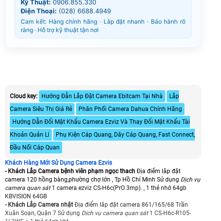
Kỹ Thuật:
0906.855.330
Điện Thoại:
(028) 6688.4949
Cam kết: Hàng chính hãng · Lắp đặt nhanh · Bảo hành rõ
ràng · Hỗ trợ kỹ thuật tận nơi
Cloud key:
Hướng Đẫn Lắp Đặt Camera Ebitcam Tại Nhà
Lắp
Camera Siêu Thị Giá Rẻ
Phân Phối Camera Dahua Chính Hãng
Hướng Dẫn Đổi Mật Khẩu Camera Ezviz Và Thay Đổi Mật Khẩu Tài
Khoản Quản Lí
Phụ Kiện Cáp Quang, Dây Cáp Quang, Fast Connect,
Đầu Nối Cáp Quan
Khách Hàng Mới Sử Dụng Camera Ezvis
- Khách Lắp Camera bệnh viên phạm ngọc thach
Địa điểm lăp đặt
camera 120 hồng bàng,phường chợ lớn , Tp Hồ Chí Minh Sử dụng
Dịch vụ
camera quan sát
1 camera ezviz CS-H6c(PrO 3mp). , 1 thẻ nhớ 64gb
KBVISION 64GB
- Khách Lắp Camera nhật
Địa điểm lăp đặt camera 861/165/68 Trần
Xuân Soạn, Quận 7 Sử dụng
Dịch vụ camera quan sát
1 CS-H6c-R105-