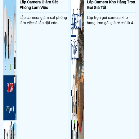
Lắp Camera Giám Sát
Lắp Camera Kho Hàng Trọn
Đường Trịnh Quang Nghị, Phường 7, Quận 8, Thành phố Hồ Chí Minh Sử
dụng
Dịch vụ camera quan sát
DS-7616NXI-K1 : 1 cái, DS-2CD1021G2-
Phòng Làm Việc
Gói Giá Tốt
LIU: 6 cái, DS-2CD1121G2-LIU : 3 cái ,1 SWITCH 10 Port MECUSYS
MS110P 8 POE (100Mbps) ,1 SWITCH 6 Port MECUSYS MS106LP 5 POE
Lắp camera giám sát phòng
Lắp trọn gói camera kho
(100Mbps) ,RG-RAP2200(F) : 4 cái, RG-EG105G-P-V3 : 1 cái, tủ 4U , 7 Box ,ổ
làm việc là lắp đặt các
hàng trọn gói giá rẻ chỉ từ 4
cứng 4000GB : 1 cái (AN THỊNH PHÁT ), C6N G1 : 1 cái, 1 bộ chia POE
camera ghi hình ảnh sắc nét
triệu đồng sở hữu ngày trọn
cho camera ezviz, 1 switch chia 8 port Tplink LS1008G (1Gbps)
và âm thanh trong phòng
bộ gồm 4 camera, 1 đầu ghi
Ngày: 11/04/2022
làm việc với mục đích giám
nói về Hướng Dẫn Cài Đặt Camera Ezviz Trên Điện
hình, ổ cứng, switch mang
Thoại Từ A Đến Z
sát quá trình làm việc của
đến giải pháp giám sát kho
chào a/c mình cần hỗ trợ gì liên hệ hotline 0938112399 giúp em, cảm
nhân viên, bảo vệ tài sản,
hàng 24/7 ổn định với độ
ơn>
theo dõi an ninh trong thời
sắc nét cao
Ngày: 10/04/2022
gian thực qua điện thoại
nói về Hướng Dẫn Cài Đặt Camera Ezviz Trên Điện
Thoại Từ A Đến Z
hoặc máy tính từ xa
Tôi có tài khoản mà đang nhập vào kg dc>
Ngày: 01/12/2020
nói về Hướng Dẫn Cài Đặt Camera Ezviz Trên Điện
Thoại Từ A Đến Z
Chào anh/chị mình cần tư vấn sản phẩm vui lòng liên hệ vào số điện
thoại hotline này giúp em 0938112399 để được hỗ trợ tư vấn tốt hơn,cảm
ơn >