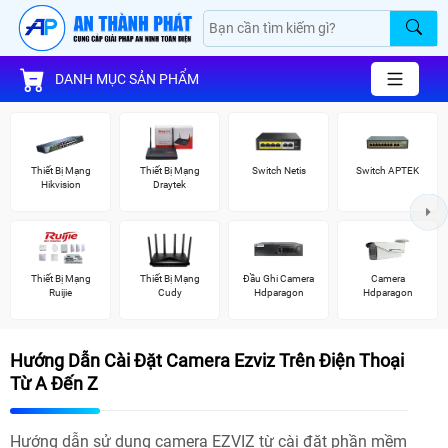
DANH MỤC SẢN PHẨM
Thiết Bị Mạng
Thiết Bị Mạng
Switch Netis
Switch APTEK
Hikvision
Draytek
Thiết Bị Mạng
Thiết Bị Mạng
Đầu Ghi Camera
Camera
Ruijie
Cudy
Hdparagon
Hdparagon
Hướng Dẫn Cài Đặt Camera Ezviz Trên Điện Thoại
Từ A Đến Z
Hướng dẫn sử dụng camera EZVIZ từ cài đặt phần mềm