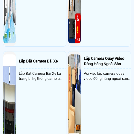
Lắp Camera Quay Video
Lắp Đặt Camera Bãi Xe
Đóng Hàng Ngoài Sàn
Lắp Đặt Camera Bãi Xe Là
Với việc lắp camera quay
trang bị hệ thống camera
video đóng hàng ngoài sàn
nhận diện biển số tại khu
thì đây là một giải pháp
vực cổng của các bãi giữ xe
camera cực kì cần thiết cho
kết hợp với phần mềm quản
các shop kinh doanh online
lý để ghi nhận lượt xe ra vào
đều nên sử dụng để có thể
chụp hình thông tin xe và
bảo vệ quyền lợi shop tránh
biển số lưu trực tiếp về máy
được các tình trạng bị đánh
tinh trạm để nhân viên tiện
mất cắp hàng hóa
đối soát, tính tiền xe xe ra
khỏi bãi