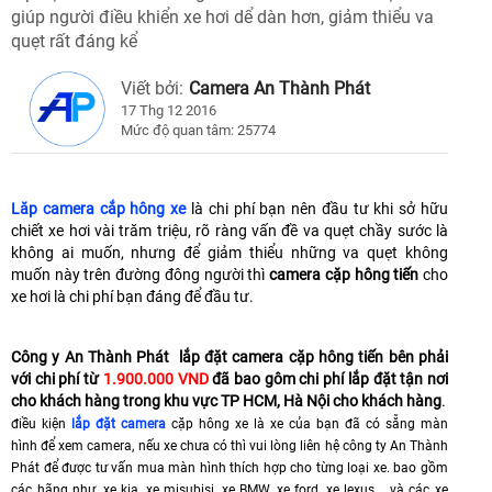
giúp người điều khiển xe hơi dể dàn hơn, giảm thiểu va
quẹt rất đáng kể
Viết bởi:
Camera An Thành Phát
17 Thg 12 2016
Mức độ quan tâm: 25774
Lăp camera cắp hông xe
là chi phí bạn nên đầu tư khi sở hữu
chiết xe hơi vài trăm triệu, rõ ràng vấn đề va quẹt chầy sước là
không ai muốn, nhưng để giảm thiểu những va quẹt không
muốn này trên đường đông người thì
camera cặp hông tiến
cho
xe hơi là chi phí bạn đáng để đầu tư.
Công y An Thành Phát lắp đặt camera cặp hông tiến bên phải
với chi phí từ
1.900.000 VND
đã bao gôm chi phí lắp đặt tận nơi
cho khách hàng trong khu vực TP HCM, Hà Nội cho khách hàng
.
điều kiện
lắp đặt camera
cặp hông xe là xe của bạn đã có sẵng màn
hình để xem camera, nếu xe chưa có thì vui lòng liên hệ công ty An Thành
Phát để được tư vấn mua màn hình thích hợp cho từng loại xe.
bao gồm
các hãng như, xe kia, xe misubisi, xe BMW, xe ford, xe lexus... và các xe