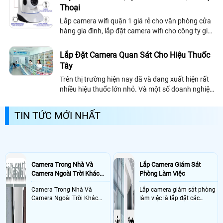
Thoại
Lắp camera wifi quận 1 giá rẻ cho văn phòng cửa
hàng gia đình, lắp đặt camera wifi cho công ty gia
đình uy tín hình ảnh HD công nghệ mới sử dụng
camera wifi chính hãng lắp tại quận 1 tiệu chí ổn
Lắp Đặt Camera Quan Sát Cho Hiệu Thuốc
định mẫu phong phú đa dạng
Tây
Trên thị trường hiện nay đã và đang xuất hiện rất
nhiều hiệu thuốc lớn nhỏ. Và một số doanh nghiệp
đã đầu tư một số tiền khá lớn cho việc thuê nhân
viên bảo vệ, thuê dược sĩ,.
TIN TỨC MỚI NHẤT
Camera Trong Nhà Và
Lắp Camera Giám Sát
Camera Ngoài Trời Khác
Phòng Làm Việc
Nhau Như Thế Nào
Camera Trong Nhà Và
Lắp camera giám sát phòng
Camera Ngoài Trời Khác
làm việc là lắp đặt các
Nhau ở tính năng chống
camera ghi hình ảnh sắc nét
nước và chống bụi của
và âm thanh trong phòng