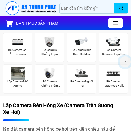
DANH MỤC SẢN PHẨM
Bộ Camera Ghi
Bộ Camera
Bộ Camera Ban
Lắp Camera
Âm Kbvision
Chống Trộm
Đêm Có Màu
Kbvision Trọn Gói
Kbvision
Kbvision
Lắp Camera Nhà
Bộ Camera
Bộ Camera Ngoài
Bộ Camera
Xưởng
Chống Trộm
Trời
Visioncop Full
Hikvision
Color
Lắp Camera Bên Hông Xe (Camera Trên Gương
Xe Hơi)
lắp đặt camera bên hông xe hơi trên kiến chiếu hậu để