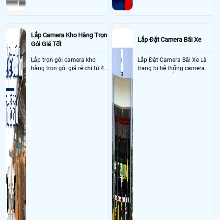
Lắp Camera Kho Hàng Trọn
Lắp Đặt Camera Bãi Xe
Gói Giá Tốt
Lắp trọn gói camera kho
Lắp Đặt Camera Bãi Xe Là
hàng trọn gói giá rẻ chỉ từ 4
trang bị hệ thống camera
triệu đồng sở hữu ngày trọn
nhận diện biển số tại khu
bộ gồm 4 camera, 1 đầu ghi
vực cổng của các bãi giữ xe
hình, ổ cứng, switch mang
kết hợp với phần mềm quản
đến giải pháp giám sát kho
lý để ghi nhận lượt xe ra vào
hàng 24/7 ổn định với độ
chụp hình thông tin xe và
sắc nét cao
biển số lưu trực tiếp về máy
tinh trạm để nhân viên tiện
đối soát, tính tiền xe xe ra
khỏi bãi