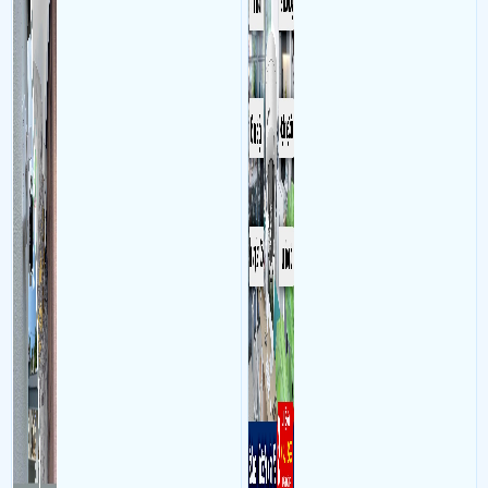
camera
làm việc với mục đích giám
sát quá trình làm việc của
nhân viên, bảo vệ tài sản,
theo dõi an ninh trong thời
gian thực qua điện thoại
hoặc máy tính từ xa