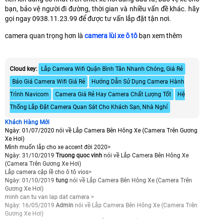
bạn, bảo vệ người đi đường, thời gian và nhiều vấn đề khác. hãy
gọi ngay 0938.11.23.99 để được tư vấn lắp đặt tận nơi.
camera quan trọng hơn là
camera lùi xe ô tô
bạn xem thêm
Cloud key:
Lắp Camera Wifi Quận Bình Tân Nhanh Chóng, Giá Rẻ
Báo Giá Camera Wifi Giá Rẻ
Hướng Dẫn Sử Dụng Camera Hành
Trình Navicom
Camera Giá Rẻ Hay Camera Chất Lượng Tốt
Hệ
Thống Lắp Đặt Camera Quan Sát Cho Khách Sạn, Nhà Nghỉ
Khách Hàng Mới
Ngày: 01/07/2020
nói về Lắp Camera Bên Hông Xe (Camera Trên Gương
Xe Hơi)
Mình muốn lắp cho xe accent đời 2020>
Ngày: 31/10/2019
Truong quoc vinh
nói về Lắp Camera Bên Hông Xe
(Camera Trên Gương Xe Hơi)
Lắp camera cặp lề cho ô tô vios>
Ngày: 01/10/2019
tung
nói về Lắp Camera Bên Hông Xe (Camera Trên
Gương Xe Hơi)
minh can tu van lap dat camera >
Ngày: 16/05/2019
Admin
nói về Lắp Camera Bên Hông Xe (Camera Trên
Gương Xe Hơi)