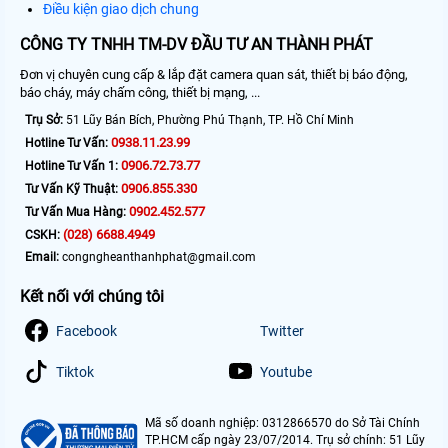
Điều kiện giao dịch chung
CÔNG TY TNHH TM-DV ĐẦU TƯ AN THÀNH PHÁT
Đơn vị chuyên cung cấp & lắp đặt camera quan sát, thiết bị báo động,
báo cháy, máy chấm công, thiết bị mạng, ...
Trụ Sở:
51 Lũy Bán Bích, Phường Phú Thạnh, TP. Hồ Chí Minh
0938.11.23.99
Hotline Tư Vấn:
0906.72.73.77
Hotline Tư Vấn 1:
0906.855.330
Tư Vấn Kỹ Thuật:
0902.452.577
Tư Vấn Mua Hàng:
(028) 6688.4949
CSKH:
Email:
congngheanthanhphat@gmail.com
Kết nối với chúng tôi
Facebook
Twitter
Tiktok
Youtube
Mã số doanh nghiệp: 0312866570 do Sở Tài Chính
TP.HCM cấp ngày 23/07/2014. Trụ sở chính: 51 Lũy