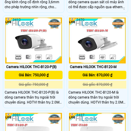
ống kính rộng cố định rộng 3,6mm
dòng camera quan sát có máy ảnh
cho phép trường nhìn rộng, cho
có thể được cấp nguồn qua ethernet
phạm vi bao phủ rộng lớn mà
(PoE) để cài đặt nhanh chóng và dễ
không cần thêm camera. Công nghệ
dàng khi được sử dụng với các tính
2412
2470
EXIR cho phép chiếu sáng IR đồng
năng cắm và phát của camera quan
đều giúp loại bỏ các vấn đề truyền
sát HiLook Series của Hikvision
thống như phơi sáng quá mức ở
NVRs. CAMERA HILOOK THC-B120-
trung tâm của hình ảnh và các vùng
PD là dòng Turbo HD camera quan
tối ở góc của hình ảnh.
sát có độ phân giải 2MP với hồng
ngoại ban đêm lên đến 25m, hỗ trợ
kết nối 4 tong 1 và được thiết kế
theo chuẩn IP66 giúp bạn an tâm
hơn khi lắp đặt ở khu vực ngoài trời
Camera HILOOK THC-B120-P(B)
Camera HILOOK THC-B120-M
Giá Bán: 750,000 ₫
Giá Bán: 870,000 ₫
Giá gốc: 750,000 ₫
Giá gốc: 870,000 ₫
Camera HILOOK THC-B120-P(B) là
Camera HILOOK THC-B120-M là
dòng camera thân trụ ngoài trời
dòng camera thân trụ ngoài trời
chuyên dùng. HDTVI thân trụ 2.0MP
chuyên dùng. HDTVI thân trụ 2.0MP
HILOOK THC-B120-P(B),Cảm biến
HILOOK THC-B120-P(B),Cảm biến
CMOS 2MP. Hồng ngoại 20m
CMOS 2MP. Hồng ngoại 20m
2091
2437