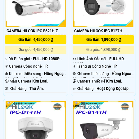
CAMERA HILOOK IPC-B621H-Z
CAMERA HILOOK IPC-B127H
Giá Bán: 4,450,000 ₫
Giá Bán: 1,890,000 ₫
Giá gốc: 4,450,000 ₫
Giá gốc: 1,890,000 ₫
️⚡ Độ Phân giải :
FULL HD 1080P .
️👀 Hình Ảnh Sắc nét :
FULL HD
1080P .
✳️ Camera Công nghệ :
IP.
⚜️ Trang Bị Công Nghệ :
IP.
❃ Khi xem thiếu sáng :
Hồng Ngoại
❂ Khi xem thiếu sáng :
Hồng Ngoại
30m Hồng Ngoại SMD.
30m Hồng Ngoại SMD.
🎲 Mẫu Camera
Kim Loại.
🗜️ Camera Thiết Kế
Kim Loại.
️⌘ Khả Năng :
Thu Âm.
️↭ Khả Năng :
Hoặt Động Độc lập.
1904
2379