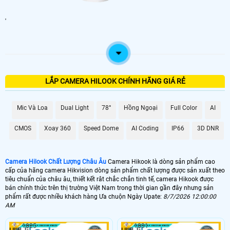
'
LẮP CAMERA HILOOK CHÍNH HÃNG GIÁ RẺ
Mic Và Loa
Dual Light
78°
Hồng Ngoại
Full Color
AI
CMOS
Xoay 360
Speed Dome
AI Coding
IP66
3D DNR
Camera Hilook Chất Lượng Châu Âu
Camera Hikook là dòng sản phẩm cao
cấp của hãng camera Hikvision dòng sản phẩm chất lượng được sản xuất theo
tiêu chuẩn của châu âu, thiết kết rât chắc chắn tinh tế, camera Hikook được
bán chính thức trên thị trường Việt Nam trong thời gian gần đây nhưng sản
phẩm rất được nhiều khách hàng Ưa chuộn Ngày Upate:
8/7/2026 12:00:00
AM
1825
1831