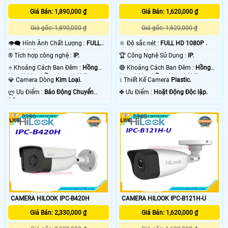
Giá Bán: 1,890,000 ₫
Giá Bán: 1,620,000 ₫
Giá gốc: 1,890,000 ₫
Giá gốc: 1,620,000 ₫
👁️‍🗨 Hình Ành Chất Lượng :
FULL
🔆 Độ sắc nét :
FULL HD 1080P .
HD 1080P .
®️ Tích hợp công nghệ :
IP.
🏆 Công Nghệ Sử Dụng :
IP.
⭐ Khoảng Cách Ban Đêm :
Hồng
🔴 Khoảng Cách Ban Đêm :
Hồng
Ngoại 30m Hồng Ngoại SMD.
Ngoại 30m Hồng Ngoại SMD.
💎 Camera Dòng
Kim Loại.
↕️ Thiết Kế Camera
Plastic.
️ლ Ưu Điểm :
Báo Động Chuyển
️✤ Ưu Điểm :
Hoặt Động Độc lập.
Động.
2196
2248
CAMERA HILOOK IPC-B420H
CAMERA HILOOK IPC-B121H-U
Giá Bán: 2,330,000 ₫
Giá Bán: 1,620,000 ₫