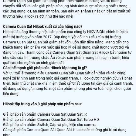
Camera Quan Sát giám sát đang phát triển mạnh mẽ cùng với xu hướng
chuyển đổi số khi các giải pháp sử dụng hình ảnh được sử dụng nhiều trong
các ứng dụng IoT, an ninh an toàn. Sau đây An Thành Phát xin bật mí xuất xứ
thương hiệu Hilook ra đời như thế nào nhé!
Camera Quan Sát Hilook xuất xứ của hãng nào?
HiLook là dòng thương hiệu sản phẩm của công ty HIKVISION, chính thức ra
mắt thị trường vào năm 2017. Đáp ứng tuyệt đối nhu cầu của thị trường
Camera Quan Sát Quan Sát giám sát vốn luôn đầy tiềm năng. Mang đến cho
khách hàng sản phẩm với mức giá hợp lý, dễ sử dụng, chất lượng vượt trội và
đáng tin cậy. Thành công của Camera Quan Sát Quan Sát Hilook bắt nguồn từ
nhu cầu của thị trường châu Âu về các sản phẩm mang tính cạnh tranh, hiệu
quả cao cho ngành an ninh giám sát.
Các thế mạnh giải pháp của Hilook tập trung là gì?
Với ưu thế là thương hiệu Camera Quan Sát Quan Sát dẫn đầu về các công
nghệ xử lý hình ảnh trong mức giá cạnh tranh. Hilook được nghiên cứu và phát
triển, tuân thủ chặt chẽ khái niệm thiết kế “chất lượng tin cậy, giá cả cạnh tranh,
dễ dàng sử dụng”, mang tới một sản phẩm phong phú và toàn diện cho người
tiêu dùng.
Hilook tập trung vào 3 giải pháp sản phẩm sau:
Giải pháp sản phẩm Camera Quan Sát Quan Sát IP.
Giải pháp sản phẩm Camera Quan Sát Quan Sát Turbo HD.
Giải pháp sản phẩm Switch, Cáp và phụ kiện cho camera.
Các giải pháp Camera Quan Sát Quan Sát Hilook đến những giá trị sử dụng
như: