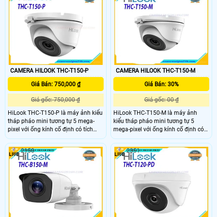
cấp nguồn qua ethernet (PoE) để cài
đặt nhanh chóng. Và dễ dàng khi
được sử dụng với các tính năng cắm
và phát của camera quan sát
HiLook Series
CAMERA HILOOK THC-T150-P
CAMERA HILOOK THC-T150-M
Giá Bán: 750,000 ₫
Giá Bán: 30%
Giá gốc: 750,000 ₫
Giá gốc: 00 ₫
HiLook THC-T150-P là máy ảnh kiểu
HiLook THC-T150-M là máy ảnh
tháp pháo mini tương tự 5 mega-
kiểu tháp pháo mini tương tự 5
pixel với ống kính cố định có tích
mega-pixel với ống kính cố định có
hợp hồng ngoại với phạm vi 20 mét
tích hợp hồng ngoại với phạm vi 20
và bộ chọn chế độ để cho phép sử
mét và bộ chọn chế độ để cho phép
2158
2351
dụng với hầu hết các đầu ghi CCTV
sử dụng với hầu hết các đầu ghi
analog. Hỗ trợ chức năng chống
CCTV analog. HiLook THC-T150-M
ngược sáng thực 120dB, Tầm
có sẵn một ống kính góc rộng
camera quan sát hồng ngoại: 20
2,8mm để cung cấp trường nhìn
mét, Hỗ trợ chức năng giảm nhiễu
rộng, giảm nhu cầu sử dụng nhiều
số DNR.
camera hơn và có sẵn một số phụ
kiện lắp đặt tùy chọn để hoàn thiện
việc lắp đặt của bạn một cách