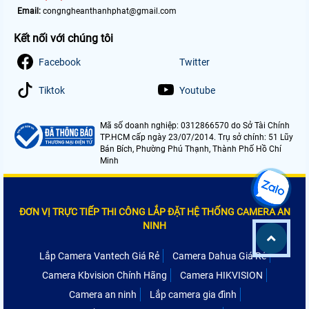
Email:
congngheanthanhphat@gmail.com
Kết nối với chúng tôi
Facebook
Twitter
Tiktok
Youtube
Mã số doanh nghiệp: 0312866570 do Sở Tài Chính
TP.HCM cấp ngày 23/07/2014. Trụ sở chính: 51 Lũy
Bán Bích, Phường Phú Thạnh, Thành Phố Hồ Chí
Minh
ĐƠN VỊ TRỰC TIẾP THI CÔNG LẮP ĐẶT HỆ THỐNG CAMERA AN
NINH
Lắp Camera Vantech Giá Rẻ
Camera Dahua Giá Rẻ
Camera Kbvision Chính Hãng
Camera HIKVISION
Camera an ninh
Lắp camera gia đình