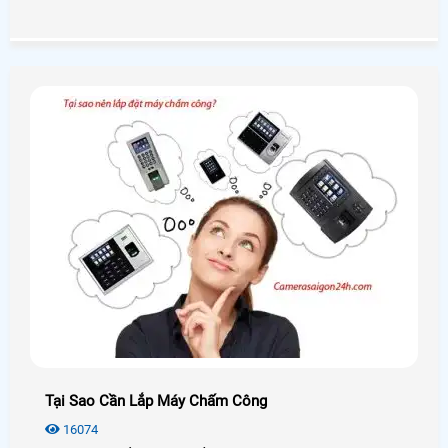
cho nhà xưởng có độ ổn định cao, hoạt động mạnh mẽ với
mọi điều kiện môi trường.
Tại Sao Cần Lắp Máy Chấm Công
16074