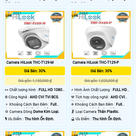
Trộm PIR.
Trộm PIR.
2021
2464
Camera HiLook THC-T129-M
Camera HiLook THC-T129-P
Giá Bán: 30%
Giá Bán: 30%
Giá gốc: 1,150,000 ₫
Giá gốc: 1,020,000 ₫
️👀 Chất lượng hình :
FULL HD 1080P
️⚡ Hình Ành Chất Lượng :
FULL HD
.
1080P .
®️ Công Nghệ :
AHD CVI TVI BCS.
⚒ Tích hợp công nghệ :
AHD CVI
TVI BCS.
🔅 Khoảng Cách Ban Đêm :
Full
❈ Khoảng Cách Ban Đêm :
Full
Color 20m Có Màu Ban Đêm.
Color 20m Có Màu Ban Đêm.
💢 Camera Dòng
Dome Kim Loại.
🗜️ Loại Camera
Thân Plastic.
️🎙 Ưu Điểm :
Thu hình Ổn Định.
️🔮 Ưu Điểm :
Thu hình Ổn Định.
2728
2619