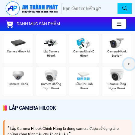
DANH MỤC SẢN PHẨM
Camera Hilook Ai
Lắp Camera
Camera Ultra HD
Camera Hilook
Hilook
Hilook
Starlight
Camera Hilook
Camera Chống
Đầu Ghi Hình
Camera Hồng
Trộm Hilook
Hilook
Ngoại Hilook
LẮP CAMERA HILOOK
Lắp Camera Hilook Chính Hãng là dòng camera được sử dụng cho
những công trình tiêu chuẩn châu âu