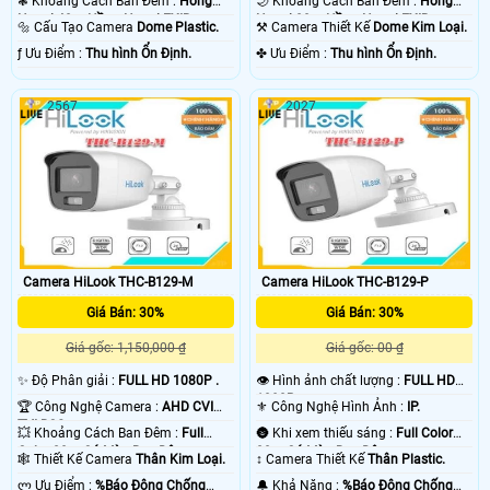
❃ Khoảng Cách Ban Đêm :
Hồng
🌙 Khoảng Cách Ban Đêm :
Hồng
Ngoại 40m Hồng Ngoại EXIR.
Ngoại 20m Hồng Ngoại EXIR.
🔩 Cấu Tạo Camera
Dome Plastic.
⚒ Camera Thiết Kế
Dome Kim Loại.
️ƒ Ưu Điểm :
Thu hình Ổn Định.
️✤ Ưu Điểm :
Thu hình Ổn Định.
2567
2027
Camera HiLook THC-B129-M
Camera HiLook THC-B129-P
Giá Bán: 30%
Giá Bán: 30%
Giá gốc: 1,150,000 ₫
Giá gốc: 00 ₫
✨ Độ Phân giải :
FULL HD 1080P .
👁 Hình ảnh chất lượng :
FULL HD
1080P .
🏆 Công Nghệ Camera :
AHD CVI
⚜️ Công Nghệ Hình Ảnh :
IP.
TVI BCS.
💥 Khoảng Cách Ban Đêm :
Full
🌚 Khi xem thiếu sáng :
Full Color
Color 20m Có Màu Ban Đêm.
20m Có Màu Ban Đêm.
🕸️ Thiết Kế Camera
Thân Kim Loại.
↕️ Camera Thiết Kế
Thân Plastic.
️ლ Ưu Điểm :
%Báo Động Chống
️🔔 Khả Năng :
%Báo Động Chống