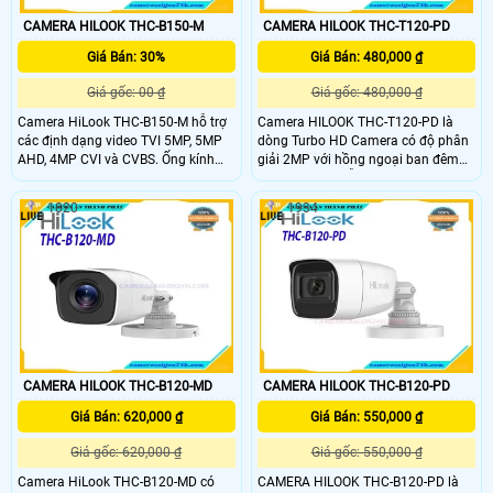
chuyên nghiệp
CAMERA HILOOK THC-B150-M
CAMERA HILOOK THC-T120-PD
Giá Bán: 30%
Giá Bán: 480,000 ₫
Giá gốc: 00 ₫
Giá gốc: 480,000 ₫
Camera HiLook THC-B150-M hỗ trợ
Camera HILOOK THC-T120-PD là
các định dạng video TVI 5MP, 5MP
dòng Turbo HD Camera có độ phân
AHD, 4MP CVI và CVBS. Ống kính
giải 2MP với hồng ngoại ban đêm
2,8mm cung cấp trường nhìn ngang
lên đến 20m. Hỗ trợ kết nối 4 trong
100 ° và máy ảnh này tích hợp khả
1 với các dòng TVI/AHD/CVI/CVBS.
1820
1934
năng chiếu sáng hồng ngoại lên đến
Và được thiết kế theo chuẩn IP66
20m vào ban đêm và xếp hạng
giúp bạn an tâm hơn khi lắp đặt ở
chống thấm nước IP66 phù hợp cho
khu vực trong nhà
việc lắp đặt bên ngoài.
CAMERA HILOOK THC-B120-MD
CAMERA HILOOK THC-B120-PD
Giá Bán: 620,000 ₫
Giá Bán: 550,000 ₫
Giá gốc: 620,000 ₫
Giá gốc: 550,000 ₫
Camera HiLook THC-B120-MD có
CAMERA HILOOK THC-B120-PD là