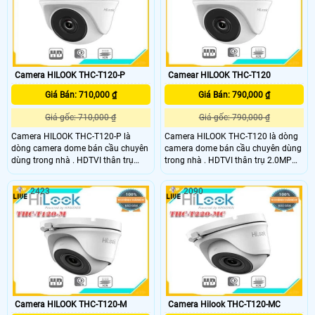
Camera HILOOK THC-T120-P
Camear HILOOK THC-T120
Giá Bán: 710,000 ₫
Giá Bán: 790,000 ₫
Giá gốc: 710,000 ₫
Giá gốc: 790,000 ₫
Camera HILOOK THC-T120-P là
Camera HILOOK THC-T120 là dòng
dòng camera dome bán cầu chuyên
camera dome bán cầu chuyên dùng
dùng trong nhà . HDTVI thân trụ
trong nhà . HDTVI thân trụ 2.0MP
2.0MP HILOOK THC-B120-P(B),Cảm
HILOOK THC-B120,Cảm biến CMOS
biến CMOS 2MP. Hồng ngoại 20m
2MP. Hồng ngoại 20m
2423
2090
Camera HILOOK THC-T120-M
Camera Hilook THC-T120-MC