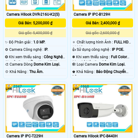
Camera HIlook DVR-216U-K2(S)
Camera IP IPC-B129H
Giá Bán: 5,200,000 ₫
Giá Bán: 2,400,000 ₫
Giá gốc: 5,400,000 ₫
Giá gốc: 2,600,000 ₫
✨ Độ Phân giải :
1.0 MP.
🔅 Chất lượng hình Ảnh :
FULL HD
1080P .
⚙ Camera Công nghệ :
IP.
👍 Sử dụng công nghệ :
IP POE.
❂ Khi xem thiếu sáng :
Công Nghệ
❃ Khi xem thiếu sáng :
Full Color
Chuyên Dụng Hồng Ngoại EXIR.
30m Có Màu Ban Đêm.
🎨 Camera Dòng
Dome Kim Loại.
🕸️ Loại Camera
Dome Kim Loại.
️💠 Khả Năng :
Thu Âm.
️♚ Khả Năng :
Báo Động Chuyển
Động.
2347
1968
Camera IP IPC-T229H
Camera Hilook IPC-B440H