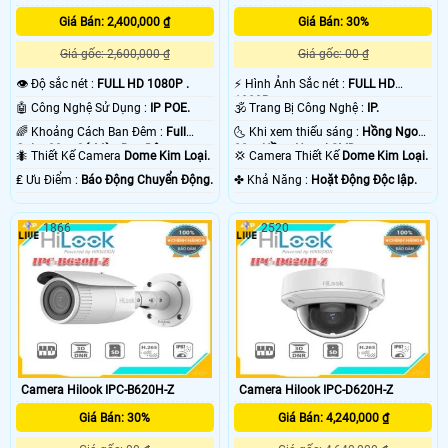
Giá Bán: 2,400,000 ₫
Giá Bán: 30%
Giá gốc: 2,600,000 ₫
Giá gốc: 00 ₫
👁 Độ sắc nét :
FULL HD 1080P .
️⚡ Hình Ảnh Sắc nét :
FULL HD
1080P .
🤖️ Công Nghệ Sử Dụng :
IP POE.
🕉️ Trang Bị Công Nghệ :
IP.
🌈 Khoảng Cách Ban Đêm :
Full
🌜 Khi xem thiếu sáng :
Hồng Ngoại
Color 30m Có Màu Ban Đêm.
20m Hồng Ngoại SMD.
🐜 Thiết Kế Camera
Dome Kim Loại.
💢 Camera Thiết Kế
Dome Kim Loại.
️₤ Ưu Điểm :
Báo Động Chuyển Động.
️✤ Khả Năng :
Hoặt Động Độc lập.
1866
2520
Camera Hilook IPC-B620H-Z
Camera Hilook IPC-D620H-Z
Giá Bán: 30%
Giá Bán: 4,240,000 ₫