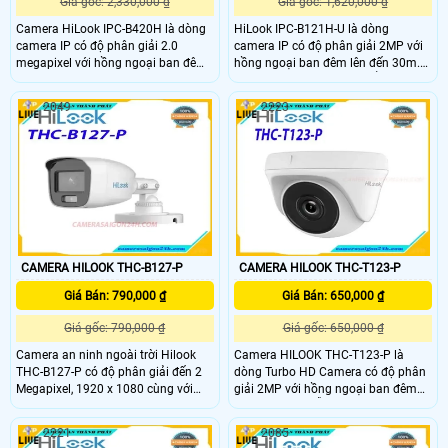
Giá gốc: 2,330,000 ₫
Giá gốc: 1,620,000 ₫
Camera HiLook IPC-B420H là dòng
HiLook IPC-B121H-U là dòng
camera IP có độ phân giải 2.0
camera IP có độ phân giải 2MP với
megapixel với hồng ngoại ban đêm
hồng ngoại ban đêm lên đến 30m.
lên đến 50m. Và được thiết kế theo
Và được thiết kế theo chuẩn IP67
chuẩn IP66 giúp bạn an tâm hơn
giúp bạn an tâm hơn khi lắp đặt ở
2049
2223
khi lắp đặt ở khu vực ngoài trời.
khu vực ngoài trời. HiLook IPC-
B121H-U là công nghệ chống ngược
sáng (WDR) cho phép camera vẫn
duy trì tốt chất lượng hình ảnh ngay
cả trong điều kiện ánh sáng khắc
nghiệt.
CAMERA HILOOK THC-B127-P
CAMERA HILOOK THC-T123-P
Giá Bán: 790,000 ₫
Giá Bán: 650,000 ₫
Giá gốc: 790,000 ₫
Giá gốc: 650,000 ₫
Camera an ninh ngoài trời Hilook
Camera HILOOK THC-T123-P là
THC-B127-P có độ phân giải đến 2
dòng Turbo HD Camera có độ phân
Megapixel, 1920 x 1080 cùng với
giải 2MP với hồng ngoại ban đêm
ống kính 2. 8mm, 3. 6mm. Do đó,
lên đến 20m. Hỗ trợ kết nối 4 trong
THC-B127-P cho chất lượng hình
1 với các dòng TVI/AHD/CVI/CVBS.
2221
2085
ảnh rõ ràng, chi tiết và sắc nét hơn
Camera HILOOK THC-T123-P được