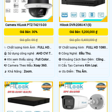
Camera HiLook PTZ-T4215-D3
Hilook DVR-208U-K1(S)
Giá Bán: 30%
Giá Bán: 5,200,000 ₫
Giá gốc: 00 ₫
Giá gốc: 5,400,000 ₫
✨ Chất lượng hình Ảnh :
FULL HD
💯 Chất lượng hình :
FULL HD 1080P
1080P .
.
🤖️ Sử dụng công nghệ :
AHD CVI TVI
®️ Công Nghệ :
Đầu Thu.
BCS.
❃ Khi xem thiếu sáng :
Full Color
🔴 Khoảng Cách Ban Đêm :
Công
20m Hồng Ngoại EXIR.
Nghệ Chuyên Dụng Hồng Ngoại
🎼️ Camera Theo Mẫu
Xoay 360.
⛓ Cấu Tạo Camera
Kim Loại.
EXIR.
️📡 Khả Năng :
Zoom.
️☣️ Ưu Điểm :
Thu Âm.
2308
2898