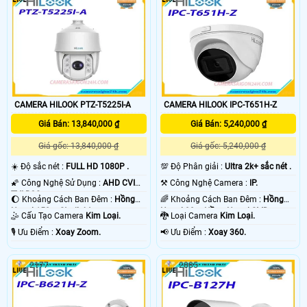
CAMERA HILOOK PTZ-T5225I-A
CAMERA HILOOK IPC-T651H-Z
Giá Bán: 13,840,000 ₫
Giá Bán: 5,240,000 ₫
Giá gốc: 13,840,000 ₫
Giá gốc: 5,240,000 ₫
☀️ Độ sắc nét :
FULL HD 1080P .
💯 Độ Phân giải :
Ultra 2k+ sắc nét .
🌠 Công Nghệ Sử Dụng :
AHD CVI
⚒ Công Nghệ Camera :
IP.
TVI BCS.
🌔 Khoảng Cách Ban Đêm :
Hồng
🌈 Khoảng Cách Ban Đêm :
Hồng
Ngoại 150m Starlight.
Ngoại 30m Hồng Ngoại SMD.
🤹 Cấu Tạo Camera
Kim Loại.
🐉️ Loại Camera
Kim Loại.
️🎙 Ưu Điểm :
Xoay Zoom.
️📢 Ưu Điểm :
Xoay 360.
2177
2085