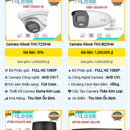
Camera Hilook THC-T229-M
Camera Hilook THC-B229-M
Giá Bán: 30%
Giá Bán: 1,260,000 ₫
Giá gốc: 1,360,000 ₫
Giá gốc: 1,360,000 ₫
💯 Độ Phân giải :
FULL HD 1080P .
☀️ Độ Phân giải :
FULL HD 1080P .
⚙ Camera Công nghệ :
AHD CVI TVI
👍 Công Nghệ Camera :
AHD CVI
BCS.
TVI BCS.
✪ Khi xem thiếu sáng :
Full Color
⭐ Khoảng Cách Ban Đêm :
Hồng
20m Có Màu Ban Đêm.
Ngoại 40m Có Màu Ban Đêm.
💎 Thiết Kế Camera
Dome Kim Loại.
🐉️ Cấu Tạo Camera
Thân Kim Loại.
️🛃 Khả Năng :
Thu hình Ổn Định.
️💫 Ưu Điểm :
Thu hình Ổn Định.
2388
2287