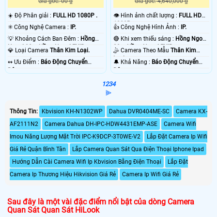
Giá gốc: 00 ₫
Giá gốc: 4,640,000 ₫
☀️ Độ Phân giải :
FULL HD 1080P .
👁 Hình ảnh chất lượng :
FULL HD
1080P .
✳️ Công Nghệ Camera :
IP.
👍 Công Nghệ Hình Ảnh :
IP.
💡 Khoảng Cách Ban Đêm :
Hồng
🔴 Khi xem thiếu sáng :
Hồng Ngoại
Ngoại 30m Hồng Ngoại EXIR.
30m Hồng Ngoại EXIR.
💎 Loại Camera
Thân Kim Loại.
🤹 Camera Theo Mẫu
Thân Kim
Loại.
️↭ Ưu Điểm :
Báo Động Chuyển
️🔔 Khả Năng :
Báo Động Chuyển
Động.
Động.
1
2
3
4
⫸
Thông Tin:
Kbvision KH-N1302WP
Dahua DVR0404ME-SC
Camera KX-
AF2111N2
Camera Dahua DH-IPC-HDW4431EMP-ASE
Camera Wifi
Imou Năng Lượng Mặt Trời IPC-K9DCP-3T0WE-V2
Lắp Đặt Camera Ip Wifi
Giá Rẻ Quận Bình Tân
Lắp Camera Quan Sát Qua Điện Thoại Iphone Ipad
Hướng Dẫn Cài Camera Wifi Ip Kbvision Bằng Điện Thoại
Lắp Đặt
Camera Ip Thương Hiệu Hikvision Giá Rẻ
Camera Ip Wifi Giá Rẻ
Sau đây là một vài đặc điểm nổi bật của dòng Camera
Quan Sát Quan Sát HiLook