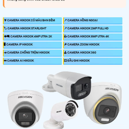
🔰 CAMERA HIKOOK CÓ MÀU BAN ĐÊM
📍 CAMERA HỒNG NGOẠI
🏷 CAMERA HIKOOK STARLIGHT
📍 CAMERA HIKOOK 2MP FULL HD
👁️‍🗨️ CAMERA HIKOOK 4MP UTRA 2K
👍 CAMERA HIKOOK 8MP UTRA 4K
🖥 CAMERA IP HIKOOK
🔎 CAMERA ZOOM HIKOOK
📣 CAMERA CHỐNG TRỘM HIKOOK
🕹 CAMERA HIKOOK 360
💤 CAMERA AI HIKOOK
🎞 ĐẦU GHI HIKOOK