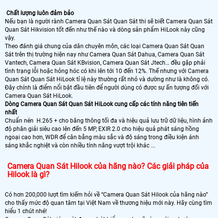
Chất lượng luôn đảm bảo
Nếu bạn là người rành Camera Quan Sát Quan Sát thi sẽ biết Camera Quan Sát
Quan Sát Hikvision tốt đến như thế nào và dòng sản phẩm HiLook này cũng
vậy.
Theo đánh giá chung của dân chuyên môn, các loại Camera Quan Sát Quan
Sát trên thị trường hiện nay như Camera Quan Sát Dahua, Camera Quan Sát
Vantech, Camera Quan Sát KBvision, Camera Quan Sát Jtech… đều gặp phải
tình trạng lỗi hoặc hỏng hóc có khi lên tới 10 đến 12%. Thế nhưng với Camera
Quan Sát Quan Sát HiLook tỉ lệ này thường rất nhỏ và dường như là không có.
Đây chính là điểm nổi bật đầu tiên để người dùng có được sự ấn tượng đối với
Camera Quan Sát HiLook.
Dòng Camera Quan Sát Quan Sát HiLook cung cấp các tính năng tiên tiến
nhất
Chuẩn nén H.265 + cho băng thông tối đa và hiệu quả lưu trữ dữ liệu, hình ảnh
độ phân giải siêu cao lên đến 5 MP, EXIR 2.0 cho hiệu quả phát sáng hồng
ngoại cao hơn, WDR để cân bằng màu sắc và độ sáng trong điều kiện ánh
sáng khắc nghiệt và còn nhiều tính năng vượt trội khác ...
Camera Quan Sát Hilook của hãng nào? Các giải pháp của
Hilook là gì?
Có hơn 200,000 lượt tìm kiếm hỏi về “Camera Quan Sát Hilook của hãng nào”
cho thấy mức độ quan tâm tại Việt Nam về thương hiệu mới này. Hãy cùng tìm
hiểu 1 chút nhé!