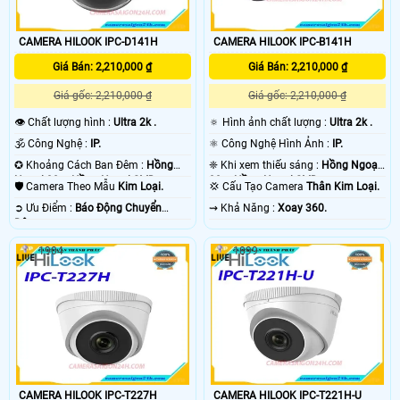
CAMERA HILOOK IPC-D141H
CAMERA HILOOK IPC-B141H
Giá Bán: 2,210,000 ₫
Giá Bán: 2,210,000 ₫
Giá gốc: 2,210,000 ₫
Giá gốc: 2,210,000 ₫
👁 Chất lượng hình :
Ultra 2k .
🔅 Hình ảnh chất lượng :
Ultra 2k .
🕉️ Công Nghệ :
IP.
⚛️ Công Nghệ Hình Ảnh :
IP.
✪ Khoảng Cách Ban Đêm :
Hồng
❈ Khi xem thiếu sáng :
Hồng Ngoại
Ngoại 30m Hồng Ngoại SMD.
30m Hồng Ngoại SMD.
🛡 Camera Theo Mẫu
Kim Loại.
💢 Cấu Tạo Camera
Thân Kim Loại.
️➲ Ưu Điểm :
Báo Động Chuyển
️⇝ Khả Năng :
Xoay 360.
Động.
1904
1899
CAMERA HILOOK IPC-T227H
CAMERA HILOOK IPC-T221H-U