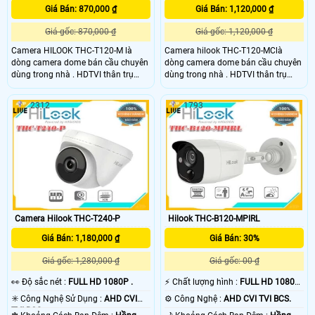
Giá Bán: 870,000 ₫
Giá Bán: 1,120,000 ₫
Giá gốc: 870,000 ₫
Giá gốc: 1,120,000 ₫
Camera HILOOK THC-T120-M là
Camera hilook THC-T120-MClà
dòng camera dome bán cầu chuyên
dòng camera dome bán cầu chuyên
dùng trong nhà . HDTVI thân trụ
dùng trong nhà . HDTVI thân trụ
2.0MP,Cảm biến CMOS 2MP. Hồng
2.0MP,Cảm biến CMOS 2MP. Hồng
ngoại 20m
ngoại 20m
2312
1793
Camera Hilook THC-T240-P
Hilook THC-B120-MPIRL
Giá Bán: 1,180,000 ₫
Giá Bán: 30%
Giá gốc: 1,280,000 ₫
Giá gốc: 00 ₫
️👀 Độ sắc nét :
FULL HD 1080P .
️⚡ Chất lượng hình :
FULL HD 1080P
.
✳️ Công Nghệ Sử Dụng :
AHD CVI
⚙ Công Nghệ :
AHD CVI TVI BCS.
TVI BCS.