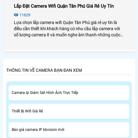
Lắp Đặt Camera Wifi Quận Tân Phú Giá Rẻ Uy Tín
11629
Lựa chọn lắp camera wifi Quận Tân Phú giá rẻ uy tín là
điều cần thiết khi khách hàng có nhu cầu lắp camera với
số lượng camera ít và muốn nghe âm thanh những cuộc
nói chuyện ở khu vực cần giám sát, lựa chọn lắp camera
wifi Quận Tân Phú giá rẻ uy tín ở đâu và lựa như thế nào
đó là điều cần ưu tiên đầu tiên của khách hàng.
THÔNG TIN VỀ CAMERA BẠN ĐAN XEM
Camera Ip Giám Sát Hình Ảnh Trực Tiếp
Thiết Bị Wifi Giá Rẻ
Báo giá camera IP kbvision mới