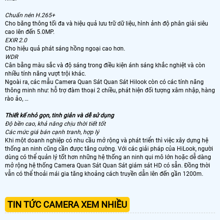
Chuẩn nén H.265+
Cho băng thông tối đa và hiệu quả lưu trữ dữ liệu, hình ảnh độ phân giải siêu
cao lên đến 5.0MP.
EXIR 2.0
Cho hiệu quả phát sáng hồng ngoại cao hơn.
WDR
Cân bằng màu sắc và độ sáng trong điều kiện ánh sáng khắc nghiệt và còn
nhiều tính năng vượt trội khác.
Ngoài ra, các mẫu Camera Quan Sát Quan Sát Hilook còn có các tính năng
thông minh như: hỗ trợ đàm thoại 2 chiều, phát hiện đối tượng xâm nhập, hàng
rào ảo, …
Thiết kế nhỏ gọn, tinh giản và dễ sử dụng
Độ bền cao, khả năng chịu thời tiết tốt
Các mức giá bán cạnh tranh, hợp lý
Khi một doanh nghiệp có nhu cầu mở rộng và phát triển thì việc xây dựng hệ
thống an ninh cũng cần được tăng cường. Với các giải pháp của HiLook, người
dùng có thể quản lý tốt hơn những hệ thống an ninh qui mô lớn hoặc dễ dàng
mở rộng hệ thống Camera Quan Sát Quan Sát giám sát HD có sẵn. Đồng thời
vẫn có thể thoải mái gia tăng khoảng cách truyền dẫn lên đến gần 1200m.
TIN TỨC CAMERA XEM NHIỀU