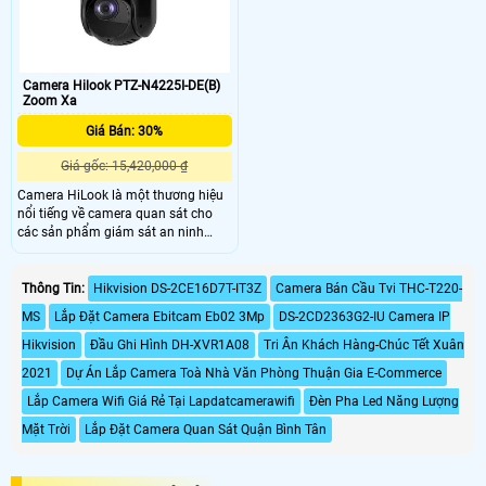
phân giải phù hợp với giá thành sản
riêng, cửa hàng, theo dõi tiến độ làm
phẩm, khả năng truyền dẫn tín hiệu
việc nhân viên mình. Hệ thống
đi xa đẽ dàng lắp đặt cho các công
camera sẽ thay bạn làm điều đó với
trình lớn nhỏ
các tín năng siêu việt theo dõi từ xa
qua mạng
Camera Hilook PTZ-N4225I-DE(B)
Zoom Xa
Giá Bán: 30%
Giá gốc: 15,420,000 ₫
Camera HiLook là một thương hiệu
nổi tiếng về camera quan sát cho
các sản phẩm giám sát an ninh
Video tại Việt Nam. Camera PTZ
25X HiLook PTZ-N4225I-DE(B) chất
lượng, độ phân giải ghi hình lên tới
Thông Tin:
Hikvision DS-2CE16D7T-IT3Z
Camera Bán Cầu Tvi THC-T220-
2MP, độ phân giải HD cho hình ảnh
MS
Lắp Đặt Camera Ebitcam Eb02 3Mp
DS-2CD2363G2-IU Camera IP
sắc nét, chất lượng cao, mẫu mã thu
, Camera Hilook Được đầu tư theo
Hikvision
Đầu Ghi Hình DH-XVR1A08
Tri Ân Khách Hàng-Chúc Tết Xuân
tiêu chuẩn châu Âu thương hiệu với
2021
Dự Án Lắp Camera Toà Nhà Văn Phòng Thuận Gia E-Commerce
uy tín số 1 thế giới chọn CAMERA
HILOOK PTZ-N4225I-DE(B) Hình ảnh
Lắp Camera Wifi Giá Rẻ Tại Lapdatcamerawifi
Đèn Pha Led Năng Lượng
chất lượng sáng đẹp và trung thực
Mặt Trời
Lắp Đặt Camera Quan Sát Quận Bình Tân
cho hệ thống camera giám sát