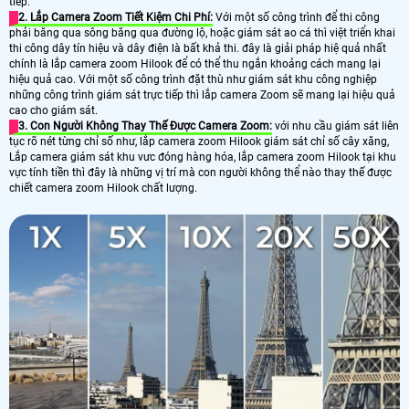
tiếp.
2. Lắp Camera Zoom Tiết Kiệm Chi Phí:
Với một số công trình để thi công
phải băng qua sông băng qua đường lộ, hoặc giám sát ao cá thì việt triển khai
thi công dây tín hiệu và dây điện là bất khả thi. đây là giải pháp hiệ quả nhất
chính là lắp camera zoom Hilook để có thể thu ngắn khoảng cách mang lại
hiệu quả cao. Với một số công trình đặt thù như giám sát khu công nghiệp
những công trình giám sát trực tiếp thì lắp camera Zoom sẽ mang lại hiệu quả
cao cho giám sát.
3. Con Người Không Thay Thế Được Camera Zoom:
với nhu cầu giám sát liên
tục rõ nét từng chỉ số như, lắp camera zoom Hilook giám sát chỉ số cây xăng,
Lắp camera giám sát khu vưc đóng hàng hóa, lắp camera zoom Hilook tại khu
vực tính tiền thì đây là những vị trí mà con người không thể nào thay thế được
chiết camera zoom Hilook chất lượng.