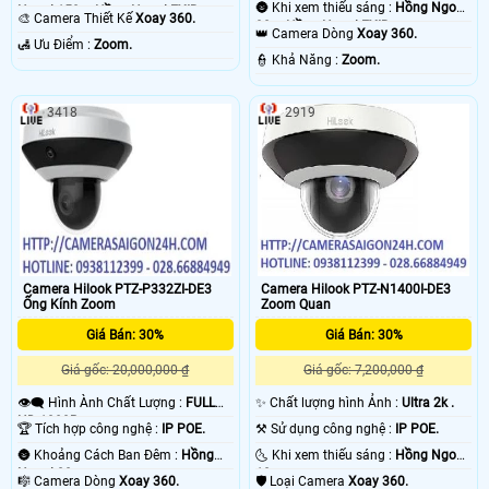
🌚 Khi xem thiếu sáng :
Hồng Ngoại
Ngoại 150m Hồng Ngoại EXIR.
🎨 Camera Thiết Kế
Xoay 360.
30m Hồng Ngoại EXIR.
👑 Camera Dòng
Xoay 360.
️🛃 Ưu Điểm :
Zoom.
️👮 Khả Năng :
Zoom.
3418
2919
Camera Hilook PTZ-P332ZI-DE3
Camera Hilook PTZ-N1400I-DE3
Ống Kính Zoom
Zoom Quan
Giá Bán: 30%
Giá Bán: 30%
Giá gốc: 20,000,000 ₫
Giá gốc: 7,200,000 ₫
👁️‍🗨 Hình Ành Chất Lượng :
FULL
✨ Chất lượng hình Ảnh :
Ultra 2k .
HD 1080P .
🏆 Tích hợp công nghệ :
IP POE.
⚒ Sử dụng công nghệ :
IP POE.
🌚 Khoảng Cách Ban Đêm :
Hồng
🌜 Khi xem thiếu sáng :
Hồng Ngoại
Ngoại 20m .
10m .
🎼️ Camera Dòng
Xoay 360.
🛡 Loại Camera
Xoay 360.