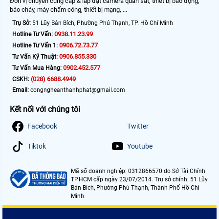
Đơn vị chuyên cung cấp & lắp đặt camera quan sát, thiết bị báo động,
báo cháy, máy chấm công, thiết bị mạng, ...
Trụ Sở:
51 Lũy Bán Bích, Phường Phú Thạnh, TP. Hồ Chí Minh
0938.11.23.99
Hotline Tư Vấn:
0906.72.73.77
Hotline Tư Vấn 1:
0906.855.330
Tư Vấn Kỹ Thuật:
0902.452.577
Tư Vấn Mua Hàng:
(028) 6688.4949
CSKH:
Email:
congngheanthanhphat@gmail.com
Kết nối với chúng tôi
Facebook
Twitter
Tiktok
Youtube
Mã số doanh nghiệp: 0312866570 do Sở Tài Chính
TP.HCM cấp ngày 23/07/2014. Trụ sở chính: 51 Lũy
Bán Bích, Phường Phú Thạnh, Thành Phố Hồ Chí
Minh