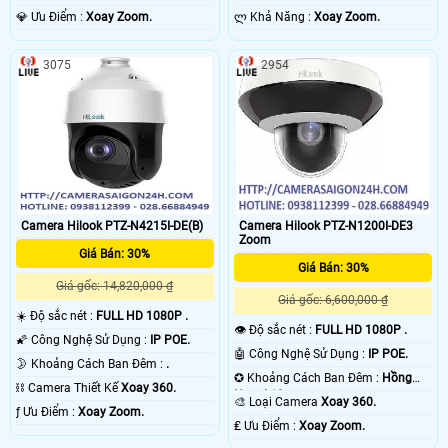
️💎 Ưu Điểm :
Xoay Zoom.
️ლ Khả Năng :
Xoay Zoom.
3075
2954
Camera Hilook PTZ-N4215I-DE(B)
Camera Hilook PTZ-N1200I-DE3
Zoom
Giá Bán: 30%
Giá Bán: 30%
Giá gốc: 14,820,000 ₫
Giá gốc: 6,600,000 ₫
☀️ Độ sắc nét :
FULL HD 1080P .
👁 Độ sắc nét :
FULL HD 1080P .
🌠 Công Nghệ Sử Dụng :
IP POE.
🤖️ Công Nghệ Sử Dụng :
IP POE.
🌛 Khoảng Cách Ban Đêm :
.
✪ Khoảng Cách Ban Đêm :
Hồng
⛓ Camera Thiết Kế
Xoay 360.
Ngoại 10m .
🎨 Loại Camera
Xoay 360.
️ƒ Ưu Điểm :
Xoay Zoom.
️₤ Ưu Điểm :
Xoay Zoom.