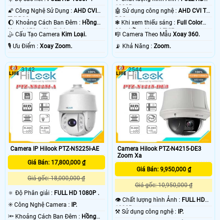
1080P .
🌠 Công Nghệ Sử Dụng :
AHD CVI
🤖️ Sử dụng công nghệ :
AHD CVI TVI
TVI BCS.
BCS.
🌔 Khoảng Cách Ban Đêm :
Hồng
❃ Khi xem thiếu sáng :
Full Color
Ngoại 150m Starlight.
20m Hồng Ngoại EXIR.
🤹 Cấu Tạo Camera
Kim Loại.
🎼️ Camera Theo Mẫu
Xoay 360.
️🎙 Ưu Điểm :
Xoay Zoom.
️📡 Khả Năng :
Zoom.
3142
2544
'
Camera IP Hilook PTZ-N5225I-AE
Camera Hilook PTZ-N4215-DE3
Zoom Xa
Giá Bán: 17,800,000 ₫
Giá Bán: 9,950,000 ₫
Giá gốc: 18,000,000 ₫
Giá gốc: 10,950,000 ₫
🔅 Độ Phân giải :
FULL HD 1080P .
👁 Chất lượng hình Ảnh :
FULL HD
✳️ Công Nghệ Camera :
IP.
1080P .
⚒ Sử dụng công nghệ :
IP.
🔦 Khoảng Cách Ban Đêm :
Hồng