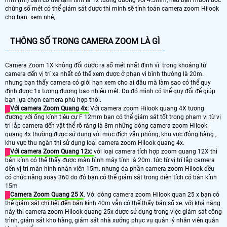
chừng số mét có thể giám sát được thì minh sẽ tính toán camera zoom Hilook
cho bạn xem nhé,
THÔNG SỐ TRONG CAMERA ZOOM LÀ GÌ
Camera Zoom 1X không đổi dược ra số mét nhất định vì trong khoảng từ
camera đến vị trí xa nhất có thể xem được ở phạn vi bình thường là 20m.
nhưng bạn thấy camera có giới hạn xem cho ai đâu mà làm sao có thể quy
định được 1x tương đương bao nhiêu mét. Do đó mình có thể quy đổi để giúp
bạn lựa chọn camera phù hợp thôi.
Với camera Zoom Quang 4x:
Với camera zoom Hilook quang 4X tương
đương với ống kính tiêu cự F 12mm bạn có thể giám sát tốt trong phạm vị từ vị
trí lắp camera đến vật thể rõ ràng là 8m những dòng camera zoom Hilook
quang 4x thường được sử dụng với mục đích văn phòng, khu vực đóng hàng ,
khu vực thu ngân thì sử dụng loại camera zoom Hilook quang 4x.
Với camera Zoom Quang 12x:
với loại camera tích hợp zoom quang 12X thì
bán kính có thể thấy được màn hình máy tính là 20m. tức từ vị trí lắp camera
đến vị trí màn hình nhân viên 15m. nhưng đa phần camera zoom Hilook đều
có chức năng xoay 360 do đó bạn có thể giám sát trong diện tích có bán kính
15m
Camera Zoom Quang 25 X
. Với dòng camera zoom Hilook quan 25 x bạn có
thể giám sát chi tiết đến bán kính 40m vẫn có thể thấy bản số xe. với khả năng
này thì camera zoom Hilook quang 25x được sử dụng trong việc giám sát công
trình, giám sát kho hàng, giám sát nhà xưởng phục vụ quản lý nhân viên quản