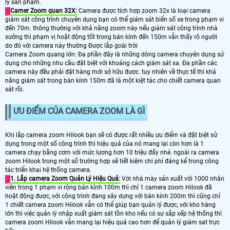
lý sản phẩm.
Camer Zoom quan 32X:
Camera được tích hợp zoom 32x là loại camera
giám sát công trình chuyên dụng bạn có thể giám sát biển số xe trong phạm vi
đến 70m. thông thường với khả năng zoom này nếu giám sát công trình nhà
xưởng thì phạm vị hoặt động tốt trong bán kính đến 150m vẫn thấy rõ người
do đó với camera này thường Được lắp goài trời
Camera Zoom quang lớn: Đa phần đây là những dòng camera chuyên dụng sử
dụng cho những nhu cầu đặt biệt với khoảng cách giám sát xa. Đa phần các
camera này đều phải đặt hàng mới sở hữu được. tuy nhiên về thực tế thì khả
năng giám sát trong bán kính 150m đã là một kiệt tác cho chiết camera quan
sát rồi.
ƯU ĐIỂM CỦA CAMERA ZOOM LÀ GÌ
Khi lắp camera zoom Hilook bạn sẽ có được rất nhiều ưu điểm và đặt biệt sử
dụng trong một số công trình thì hiệu quả của nó mang lại còn hơn là 1
camera chạy bằng cơm với mức lương hơn 10 triệu đấy nhé. ngoài ra camera
zoom Hilook trong một số trường hợp sẽ tiết kiệm chi phí đáng kể trong công
tác triển khai hệ thống camera.
1. Lắp camera Zoom Quản Lý Hiệu Quả:
Với nhà mày sản xuất với 1000 nhân
viên trong 1 phạm vi rộng bán kính 100m thì chỉ 1 camera zoom Hilook đã
hoặt động được, với công trình đang xây dựng với bán kính 200m thì cũng chỉ
1 chiết camera zoom Hilook vẫn có thể giúp bạn quản lý được, với kho hàng
lớn thì việc quản lý nhập xuất giám sát tồn kho nếu có sự sắp xếp hệ thống thì
camera zoom Hilook vẫn mang lại hiệu quả cao hơn để quản lý giám sat trực