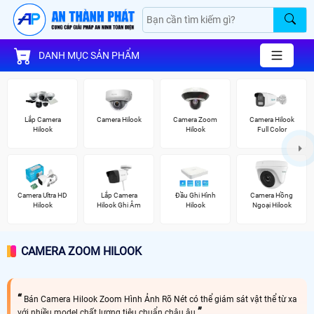
DANH MỤC SẢN PHẨM
Lắp Camera
Camera Hilook
Camera Zoom
Camera Hilook
Hilook
Hilook
Full Color
Camera Ultra HD
Lắp Camera
Đầu Ghi Hình
Camera Hồng
Hilook
Hilook Ghi Âm
Hilook
Ngoại Hilook
CAMERA ZOOM HILOOK
Bán Camera Hilook Zoom Hình Ảnh Rõ Nét có thể giám sát vật thể từ xa
với nhiều model chất lượng tiêu chuẩn châu âu