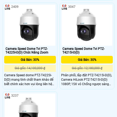
2409
3047
Camera Speed Dome Tvi PTZ-
Camera Speed Dome Tvi PTZ-
T4225I-D(D) Chức Năng Zoom
T4215I-D(D)
Giá Bán: 30%
Giá Bán: 30%
Giá gốc: 14,100,000 ₫
Giá gốc: 12,180,000 ₫
Camera Speed dome PTZ-T4225I-
Phân phối, lắp đặt PTZ-T4215I-D(D),
D(D) mang tính chất tham khảo để
Camera HiLook PTZ-T4215I-D(D)
biết chính xác hơn vui lòng liên hệ
1080P, 15X vỏ Chống ngược sáng
bộ phận kỹ thuật để được tư vấn
WDR 120dB giá rẻ, chiết khấu cao,
thêm, Hiện nay nổi bật trên thị
bảo hành lâu Camera Speed dome
3237
trường là dòng PTZ-T4225I-D(D) của
TVI PTZ-T4215I-D(D) mang tính chất
hãng được sản xuất và lắp đặt của
tham khảo để biết chính xác hơn vui
Camera HIKVISON. Thương hiệu
lòng liên hệ bộ phận kỹ thuật để
Camera HIKVISON nổi tiếng đơn
được tư vấn thêm, Bạn đang có nhu
giản vì chất lượng camera tốt, độ
cầu lắp đặt camera để quan sát nhà