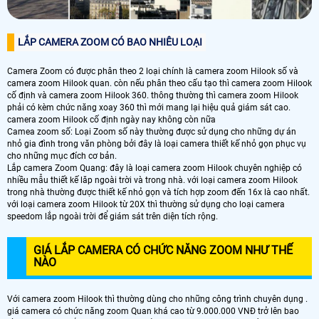
LẮP CAMERA ZOOM CÓ BAO NHIÊU LOẠI
Camera Zoom có được phân theo 2 loại chính là camera zoom Hilook số và
camera zoom Hilook quan. còn nếu phân theo cấu tạo thì camera zoom Hilook
cố định và camera zoom Hilook 360. thông thường thì camera zoom Hilook
phải có kèm chức năng xoay 360 thì mới mang lại hiệu quả giám sát cao.
camera zoom Hilook cố định ngày nay không còn nữa
Camea zoom số: Loại Zoom số này thường được sử dụng cho những dự án
nhỏ gia đình trong văn phòng bởi đây là loại camera thiết kế nhỏ gọn phục vụ
cho những mục đích cơ bản.
Lắp camera Zoom Quang: đây là loại camera zoom Hilook chuyên nghiệp có
nhiều mẫu thiết kế lăp ngoài trời và trong nhà. với loại camera zoom Hilook
trong nhà thường được thiết kế nhỏ gọn và tích hợp zoom đến 16x là cao nhất.
với loại camera zoom Hilook từ 20X thì thường sử dụng cho loại camera
speedom lắp ngoài trời để giám sát trên diện tích rộng.
GIÁ LẮP CAMERA CÓ CHỨC NĂNG ZOOM NHƯ THẾ
NÀO
Với camera zoom Hilook thì thường dùng cho những công trình chuyên dụng .
giá camera có chức năng zoom Quan khá cao từ 9.000.000 VNĐ trở lên bao