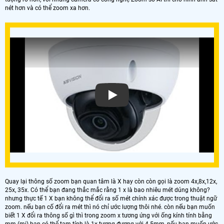
nét hơn và có thể zoom xa hơn.
Camera Zoom
Quay lại thông số zoom bạn quan tâm là X hay còn còn gọi là zoom 4x,8x,12x,
25x, 35x. Có thể bạn đang thắc mắc rằng 1 x là bao nhiêu mét dúng không?
nhưng thực tế 1 X bạn không thể đổi ra số mét chính xác được trong thuật ngữ
zoom. nếu bạn cố đổi ra mét thì nó chỉ ước lượng thôi nhé. còn nếu bạn muốn
biết 1 X đổi ra thông số gì thì trong zoom x tương ứng với ống kính tính bằng
mm (mi) bạn có thể tạm tính là 1x tương đương với 4.5mm, nếu bạn muốn ước