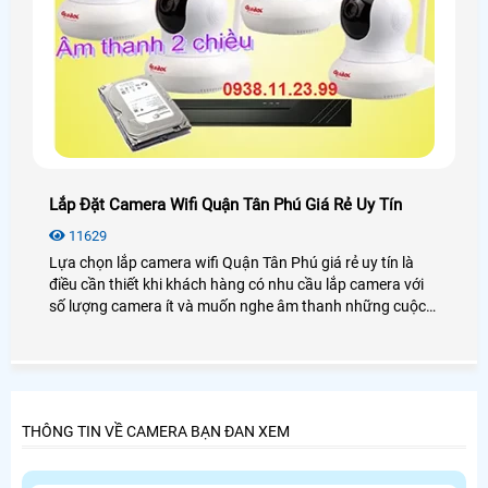
Lắp Đặt Camera Wifi Quận Tân Phú Giá Rẻ Uy Tín
11629
Lựa chọn lắp camera wifi Quận Tân Phú giá rẻ uy tín là
điều cần thiết khi khách hàng có nhu cầu lắp camera với
số lượng camera ít và muốn nghe âm thanh những cuộc
nói chuyện ở khu vực cần giám sát, lựa chọn lắp camera
wifi Quận Tân Phú giá rẻ uy tín ở đâu và lựa như thế nào
đó là điều cần ưu tiên đầu tiên của khách hàng.
THÔNG TIN VỀ CAMERA BẠN ĐAN XEM