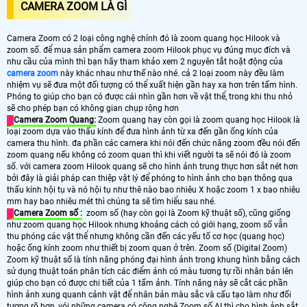
CAMERA ZOOM LÀ GÌ
Camera Zoom có 2 loại công nghệ chính đó là zoom quang học Hilook và
zoom số. để mua sản phẩm camera zoom Hilook phục vụ đúng mục đích và
nhu cầu của mình thì bạn hãy tham khảo xem 2 nguyên tắt hoặt động của
camera zoom
này khác nhau như thế nào nhé. cả 2 loại zoom này đều làm
nhiệm vụ sẽ đưa một đối tượng có thể xuất hiện gần hay xa hơn trên tấm hình.
Phóng to giúp cho bạn có được cái nhìn gần hơn về vật thể, trong khi thu nhỏ
sẽ cho phép bạn có không gian chụp rộng hơn
Camera Zoom Quang:
Zoom quang hay còn gọi là zoom quang học Hilook là
loại zoom dựa vào thấu kính để đưa hình ảnh từ xa đến gần ống kính của
camera thu hình. đa phần các camera khi nói đến chức năng zoom đều nói đến
zoom quang nếu không có zoom quan thì khi viết người ta sẽ nói đó là zoom
số. với camera zoom Hilook quang sẽ cho hình ảnh trung thực hơn sắt nét hơn
bởi đây là giải pháp can thiệp vật lý để phóng to hình ảnh cho bạn thông qua
thấu kính hội tụ và nó hội tụ như thê nào bao nhiêu X hoặc zoom 1 x bao nhiêu
mm hay bao nhiêu mét thì chúng ta sẽ tìm hiểu sau nhé.
Camera Zoom số :
zoom số (hay còn gọi là Zoom kỹ thuật số), cũng giống
như zoom quang học Hilook nhưng khoảng cách có giới hạng, zoom số vẫn
thu phóng các vật thể nhưng không cần đến các yếu tố cơ học (quang học)
hoặc ống kính zoom như thiết bị zoom quan ở trên. Zoom số (Digital Zoom)
Zoom kỹ thuật số là tính năng phóng đại hình ảnh trong khung hình bằng cách
sử dụng thuật toán phân tích các điểm ảnh có màu tương tự rồi nhân bản lên
giúp cho bạn có được chi tiết của 1 tấm ảnh. Tính năng này sẽ cắt các phần
hình ảnh xung quanh cảnh vật để nhân bản màu sắc và cấu tạo làm như đối
tượng rõ hơn, vói những camera có công nghệ Zoom số AI thì cho hình ảnh sắt