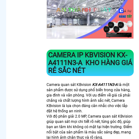
Imou Giá
Rẻ
Lắp
Camera
Wifi 2k
Kbvision
Lắp
Camera
CAMERA IP KBVISION
KX-
Wifi
A4111N3-A
KHO HÀNG GIÁ
Kbvision
Trong
RẺ SẮC NÉT
Nhà
Camera
Camera quan sát KBvision
KX-A4111N3-A
là một
Wifi
sản phẩm được sử dụng phổ biến trong cửa hàng,
Imou
gia đình và văn phòng. Với ưu điểm về giá cả phải
Báo
chăng và chất lượng hình ảnh sắc nét, Camera
Động
KBvision là lựa chọn đáng cân nhắc cho việc lắp
Camera
đặt hệ thống an ninh.
Với độ phân giải 2.0 MP, Camera quan sát KBvision
Wifi
giúp quan sát mọi chi tiết rõ nét, từng góc độ, giúp
Trong
bạn an tâm khi không có mặt tại hiện trường. Điểm
Nhà
nổi bật của sản phẩm là màu sắc sáng đẹp, mang
Chính
lại hình ảnh chân thực và rõ ràng.