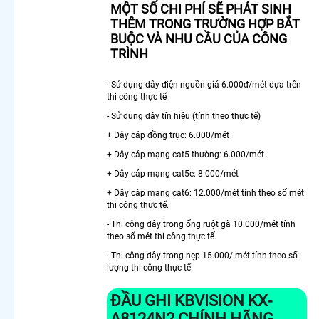
MỘT SỐ CHI PHÍ SẼ PHÁT SINH
NHU CẦU
THÊM TRONG TRƯỜNG HỢP BẮT
Lắp
BUỘC VÀ NHU CẦU CỦA CÔNG
Camera
TRÌNH
Văn
Phòng
Giá Rẻ
- Sử dụng dây điện nguồn giá 6.000đ/mét dựa trên
thi công thực tế
Lắp
Camera
- Sử dụng dây tín hiệu (tính theo thực tế)
Nhà
+ Dây cáp đồng trục: 6.000/mét
Xưởng
+ Dây cáp mạng cat5 thường: 6.000/mét
Giá Rẻ
Lắp
+ Dây cáp mạng cat5e: 8.000/mét
Camera
+ Dây cáp mạng cat6: 12.000/mét tính theo số mét
Gia Đình
thi công thực tế.
Giá Rẻ
- Thi công dây trong ống ruột gà 10.000/mét tính
Lắp
theo số mét thi công thực tế.
Camera
Kho
- Thi công dây trong nẹp 15.000/ mét tính theo số
lượng thi công thực tế.
Hàng Giá
Rẻ
ĐẦU GHI KBVISION
KX-
Lắp
Camera
A8124N2 CHÍNH HÃNG