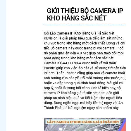
Trộm
Camera
GIỚI THIỆU BỘ CAMERA IP
Cho
KHO HÀNG SẮC NÉT
Công
Trình
Chuyên
Gói
Lắp Camera IP
Kho Hàng
Giá Rẻ Sắc Nét
Dụng
KBvision là giải pháp hiệu quả để giám sát những
Camera
khu vực trong
kho hàng
một cách chất lượng và chi
Nhìn
tiết. Bộ camera này được trang bị với camera IP có
độ phân giải lên đến 4.0 MP, giúp bạn theo dõi mọi
Màn
hoạt động trong
kho
hàng
một cách sắc nét.
Hình
Camera KX-A4111N3-A được thiết kế với thân
Máy Tính
Plastic, giúp cho việc lắp đặt và sử dụng trở nên tiện
Camera
lợi hơn. Thân Plastic cũng giúp bảo vệ camera khỏi
Wifi Full
ảnh hưởng của các yếu tố môi trường như nước, bụi,
hoặc va đập trong quá trình hoạt động. Với giá cả
HD
hợp lý, nhất là trong bối cảnh kinh tế hiện nay, bộ
1080P
camera IP
kho hàng
giá rẻ sắc nét đem đến giải
Hikvision
pháp an ninh hiệu quả và tiết kiệm cho người tiêu
Camera
dùng. Đừng ngần ngại mà hãy liên hệ ngay với An
Ezviz Giá
Thành Phát để trải nghiệm ngay sản phẩm này.
Rẻ
Lắp
Camera
Wifi 360