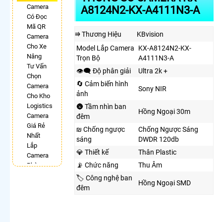
Camera
A8124N2-KX-A4111N3-A
Có Đọc
Mã QR
⭆ Thương Hiệu
KBvision
Camera
Cho Xe
Model Lắp Camera
KX-A8124N2-KX-
Nâng
Trọn Bộ
A4111N3-A
Tư Vấn
👁️‍🗨 Độ phân giải
Ultra 2k +
Chọn
🔄 Cảm biến hình
Camera
Sony NIR
ảnh
Cho Kho
Logistics
🌚 Tầm nhìn ban
Hồng Ngoại 30m
Camera
đêm
Giá Rẻ
₪ Chống ngược
Chống Ngược Sáng
Nhất
sáng
DWDR 120db
Lắp
💎 Thiết kế
Thân Plastic
Camera
📡 Chức năng
Thu Âm
Phòng
Phẩu
🏷 Công nghệ ban
Hồng Ngoại SMD
Thuật
đêm
Camera
Có
Chống