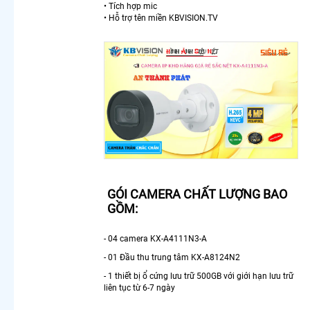
Nhà
• Tích hợp mic
Lắp
• Hỗ trợ tên miền KBVISION.TV
Camera
360 Wifi
Có Màu
Ban Đêm
Kbvision
Camera
360
Trong
Nhà
Camera
Wifi Có
Màu Ban
GÓI CAMERA CHẤT LƯỢNG BAO
Đêm 360
GỒM:
Camera
360 Báo
Động
- 04 camera KX-A4111N3-A
Kbvision
- 01 Đầu thu trung tâm KX-A8124N2
LẮP
- 1 thiết bị ổ cứng lưu trữ 500GB với giới hạn lưu trữ
CAMERA
liên tục từ 6-7 ngày
THEO