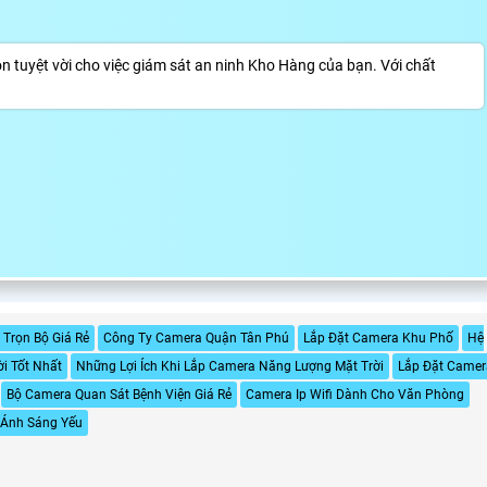
tuyệt vời cho việc giám sát an ninh Kho Hàng của bạn. Với chất
Trọn Bộ Giá Rẻ
Công Ty Camera Quận Tân Phú
Lắp Đặt Camera Khu Phố
Hệ
i Tốt Nhất
Những Lợi Ích Khi Lắp Camera Năng Lượng Mặt Trời
Lắp Đặt Camer
Bộ Camera Quan Sát Bệnh Viện Giá Rẻ
Camera Ip Wifi Dành Cho Văn Phòng
 Ánh Sáng Yếu