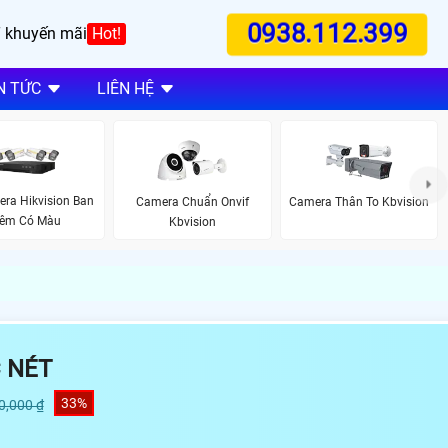
0938.112.399
 khuyến mãi
Hot!
N TỨC
LIÊN HỆ
ra Hikvision Ban
Camera Chuẩn Onvif
Camera Thân To Kbvision
êm Có Màu
Kbvision
 NÉT
33%
0,000 ₫