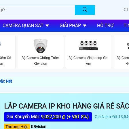
CT
CAMERA QUAN SÁT
GIẢI PHÁP
HỖ TRỢ
TI
 Đêm Có
Bộ Camera Chống Trộm
Bộ Camera Visioncop Ghi
Bộ Came
on
Kbvision
Âm
Đ
Sắc Nét
LẮP CAMERA IP KHO HÀNG GIÁ RẺ SẮC
Giá Khuyến Mãi:
9,027,200 ₫
(+ VAT 8%)
Giá Niêm Yết:13,54
Thương Hiệu
KBvision