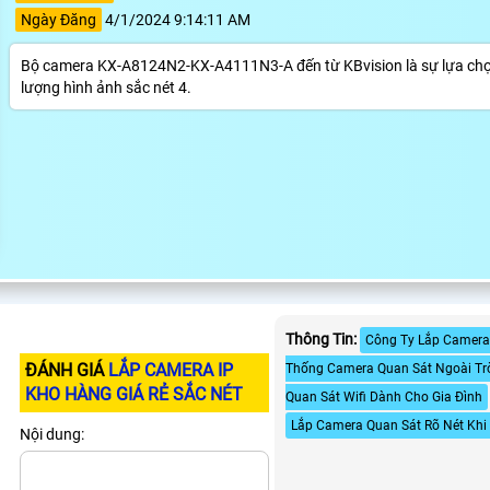
Ngày Đăng
4/1/2024 9:14:11 AM
Bộ camera KX-A8124N2-KX-A4111N3-A đến từ KBvision là sự lựa chọn 
lượng hình ảnh sắc nét 4.
Thông Tin:
Công Ty Lắp Camera 
ĐÁNH GIÁ
LẮP CAMERA IP
Thống Camera Quan Sát Ngoài Trờ
KHO HÀNG GIÁ RẺ SẮC NÉT
Quan Sát Wifi Dành Cho Gia Đình
Lắp Camera Quan Sát Rõ Nét Khi
Nội dung: