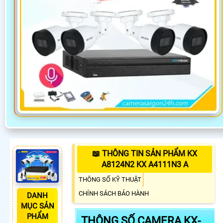
📖 THÔNG TIN SẢN PHẨM KX
A8124N2 KX A4111N3 A
THÔNG SỐ KỸ THUẬT
CHÍNH SÁCH BẢO HÀNH
DANH
MỤC SẢN
PHẨM
THÔNG SỐ CAMERA KX-